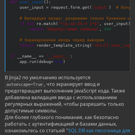
def
user_input
(
)
:
    user_input 
=
 request
.
form
.
get
(
'input'
)
# Получ
# Валидация ввода: разрешаем только буквенно-ци
if
not
 re
.
match
(
"^[a-zA-Z0-9 ]*$"
,
 user_input
)
:
return
"Недопустимые символы"
,
400
# Экранирование ввода перед выводом
return
 render_template_string
(
'<h1>{{ user_inpu
if
 __name__ 
==
'__main__'
:
    app
.
run
(
debug
=
True
)
В Jinja2 по умолчанию используется
, что экранирует ввод и
autoescape=True
предотвращает выполнение JavaScript кода. Также
добавлена валидация ввода с использованием
регулярных выражений, чтобы разрешить только
допустимые символы.
Для более глубокого понимания, как безопасно
работать с аутентификацией и базами данных,
ознакомьтесь со статьей "
SQL DB как песочница для