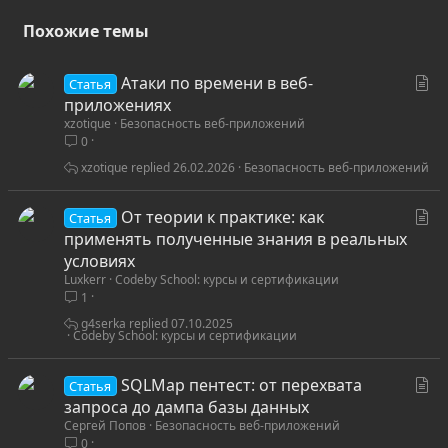
Похожие темы
С
Атаки по времени в веб-
Статья
т
приложениях
xzotique
Безопасность веб-приложений
а
0
т
ь
xzotique
26.02.2026
Безопасность веб-приложений
я
С
От теории к практике: как
Статья
т
применять полученные знания в реальных
а
условиях
Luxkerr
Codeby School: курсы и сертификации
т
1
ь
я
g4serka
07.10.2025
Codeby School: курсы и сертификации
С
SQLMap пентест: от перехвата
Статья
т
запроса до дампа базы данных
Сергей Попов
Безопасность веб-приложений
а
0