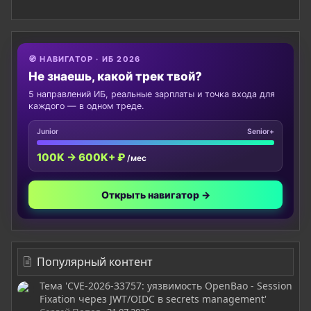
🧭 НАВИГАТОР · ИБ 2026
Не знаешь, какой трек твой?
5 направлений ИБ, реальные зарплаты и точка входа для
каждого — в одном треде.
Junior
Senior+
100K → 600K+ ₽
/мес
Открыть навигатор →
Популярный контент
Тема 'CVE-2026-33757: уязвимость OpenBao - Session
Fixation через JWT/OIDC в secrets management'