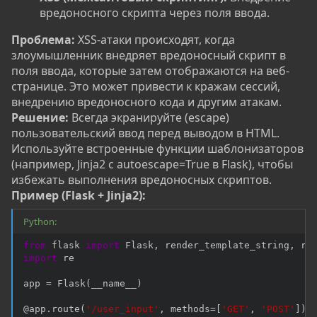
вредоносного скрипта через поля ввода.
Проблема:
XSS-атаки происходят, когда
злоумышленник внедряет вредоносный скрипт в
поля ввода, которые затем отображаются на веб-
странице. Это может привести к кражам сессий,
внедрению вредоносного кода и другим атакам.
Решение:
Всегда экранируйте (escape)
пользовательский ввод перед выводом в HTML.
Используйте встроенные функции шаблонизаторов
(например, Jinja2 с autoescape=True в Flask), чтобы
избежать выполнения вредоносных скриптов.
Пример (Flask + Jinja2):
Python:
from
 flask 
import
 Flask
,
 render_template_string
,
import
 re

app 
=
 Flask
(
__name__
)
@app
.
route
(
'/user_input'
,
 methods
=
[
'GET'
,
'POST'
]
)