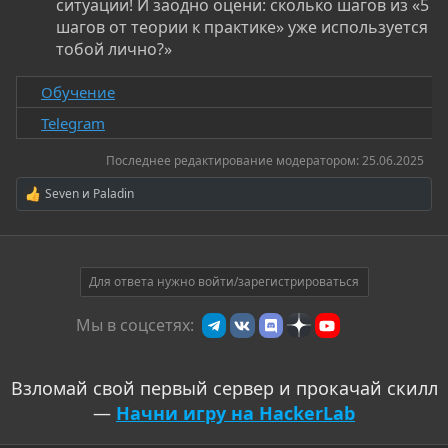
ситуации! И заодно оцени: сколько шагов из «5
шагов от теории к практике» уже используется
тобой лично?»
Обучение
Telegram
Последнее редактирование модератором:
25.06.2025
Seven
и
Paladin
Р
е
а
к
ц
и
Для ответа нужно войти/зарегистрироваться
и
:
Мы в соцсетях:
Взломай свой первый сервер и прокачай скилл
—
Начни игру на HackerLab