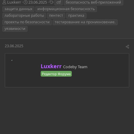
А
Д
Т
Luxkerr
23.06.2025
ctf
безопасность веб-приложений
в
а
е
защита данных
информационная безопасность
т
т
г
лабораторные работы
пентест
практика
о
а
и
проекты по безопасности
тестирование на проникновение.
р
н
уязвимости
т
а
е
ч
м
а
ы
л
23.06.2025
а
А
Luxkerr
Codeby Team
в
Редактор Форума
т
о
р