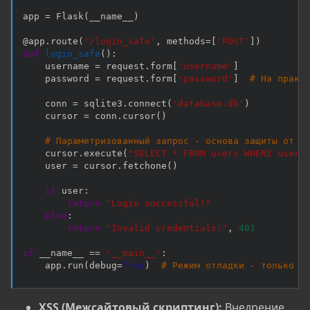
app 
=
 Flask
(
__name__
)
@app
.
route
(
'/login_safe'
,
 methods
=
[
'POST'
]
)
def
login_safe
(
)
:
    username 
=
 request
.
form
[
'username'
]
    password 
=
 request
.
form
[
'password'
]
# На практ
    conn 
=
 sqlite3
.
connect
(
'database.db'
)
    cursor 
=
 conn
.
cursor
(
)
# Параметризованный запрос - основа защиты от S
    cursor
.
execute
(
"SELECT * FROM users WHERE usern
    user 
=
 cursor
.
fetchone
(
)
if
 user
:
return
"Login successful!"
else
:
return
"Invalid credentials!"
,
401
if
 __name__ 
==
'__main__'
:
    app
.
run
(
debug
=
True
)
# Режим отладки - только д
XSS (Межсайтовый скриптинг):
Внедрение