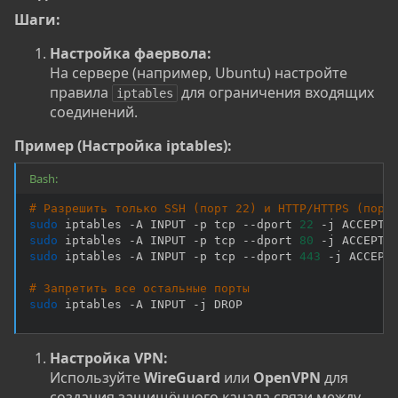
Шаги:
Настройка фаервола:
На сервере (например, Ubuntu) настройте
правила
для ограничения входящих
iptables
соединений.
Пример (Настройка iptables):
Bash:
# Разрешить только SSH (порт 22) и HTTP/HTTPS (порт
sudo
 iptables -A INPUT -p tcp --dport 
22
sudo
 iptables -A INPUT -p tcp --dport 
80
sudo
 iptables -A INPUT -p tcp --dport 
443
 -j ACCEPT

# Запретить все остальные порты
sudo
 iptables -A INPUT -j DROP
Настройка VPN:
Используйте
WireGuard
или
OpenVPN
для
создания защищённого канала связи между