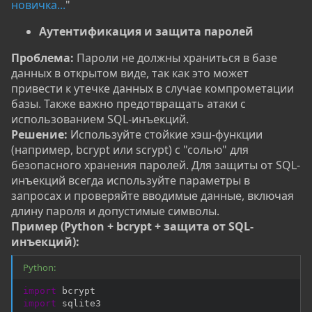
новичка...
"
Аутентификация и защита паролей
Проблема:
Пароли не должны храниться в базе
данных в открытом виде, так как это может
привести к утечке данных в случае компрометации
базы. Также важно предотвращать атаки с
использованием SQL-инъекций.
Решение:
Используйте стойкие хэш-функции
(например, bcrypt или scrypt) с "солью" для
безопасного хранения паролей. Для защиты от SQL-
инъекций всегда используйте параметры в
запросах и проверяйте вводимые данные, включая
длину пароля и допустимые символы.
Пример (Python + bcrypt + защита от SQL-
инъекций):
Python:
import
import
 sqlite3
