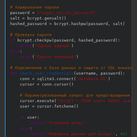
# Хэширование пароля
password 
=
b"super_secret_password"
salt 
=
 bcrypt
.
gensalt
(
)
hashed_password 
=
 bcrypt
.
hashpw
(
password
,
 salt
)
# Проверка пароля
if
 bcrypt
.
checkpw
(
password
,
 hashed_password
)
:
print
(
"Пароль верный"
)
else
:
print
(
"Пароль неверный"
)
# Подключение к базе данных и защита от SQL инъекци
def
check_user_credentials
(
username
,
 password
)
:
    conn 
=
 sqlite3
.
connect
(
'database.db'
)
    cursor 
=
 conn
.
cursor
(
)
# Параметризованный запрос для предотвращения S
    cursor
.
execute
(
"SELECT * FROM users WHERE usern
    user 
=
 cursor
.
fetchone
(
)
if
 user
:
return
"Успешный вход!"
else
:
return
"Неверные данные для входа!"
,
401