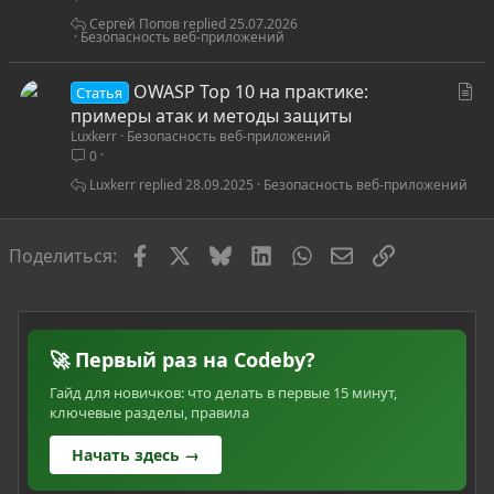
т
ь
Сергей Попов
25.07.2026
Безопасность веб-приложений
я
С
OWASP Top 10 на практике:
Статья
т
примеры атак и методы защиты
Luxkerr
Безопасность веб-приложений
а
0
т
ь
Luxkerr
28.09.2025
Безопасность веб-приложений
я
Facebook
X
Bluesky
LinkedIn
WhatsApp
Электронная по
Ссылка
Поделиться:
🚀 Первый раз на Codeby?
Гайд для новичков: что делать в первые 15 минут,
ключевые разделы, правила
Начать здесь →