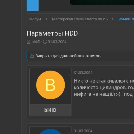
Форум
Мастерская специалиста по ИБ
Языки 
Параметры HDD
А
Д
bl4iD
31.03.2004
в
а
т
т
Закрыто для дальнейших ответов.
о
а
р
н
т
а
31.03.2004
е
ч
B
м
а
Никто не сталкивался с 
ы
л
количесто цилиндров, го
а
нифига не нащёл :-( , по
bl4iD
31.03.2004