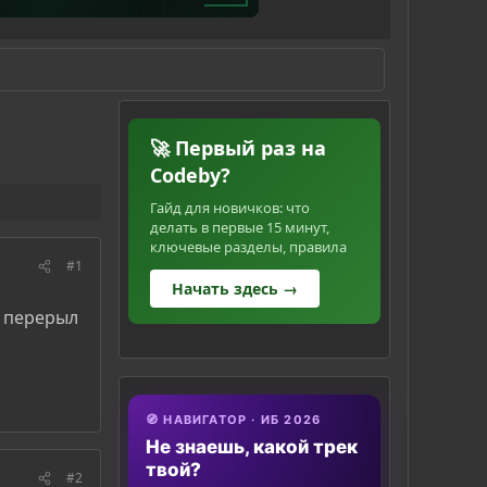
🚀 Первый раз на
Codeby?
Гайд для новичков: что
делать в первые 15 минут,
ключевые разделы, правила
#1
Начать здесь →
N перерыл
🧭 НАВИГАТОР · ИБ 2026
Не знаешь, какой трек
твой?
#2