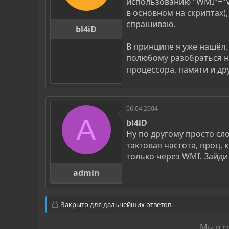
использованию "WMI"+"V
в основном на скриптах)
спрашиваю.
bl4iD
В принципе я уже нашёл, 
полюбому разобраться на
процессора, памяти и дру
06.04.2004
A
bl4iD
Ну по другому просто сло
тактовая частота, проц,
только через WMI. Зайди
admin
Закрыто для дальнейших ответов.
Мы в с