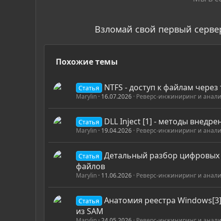
Взломай свой первый серве
Похожие темы
NTFS - доступ к файлам через
Статья
Marylin
16.07.2026
Реверс-инжиниринг и анали
DLL Inject [1] - методы внедре
Статья
Marylin
19.04.2026
Реверс-инжиниринг и анали
Детальный разбор цифровых 
Статья
файлов
Marylin
11.06.2026
Реверс-инжиниринг и анали
Анатомия реестра Windows[3]
Статья
из SAM
Marylin
24.05.2026
Реверс-инжиниринг и анали