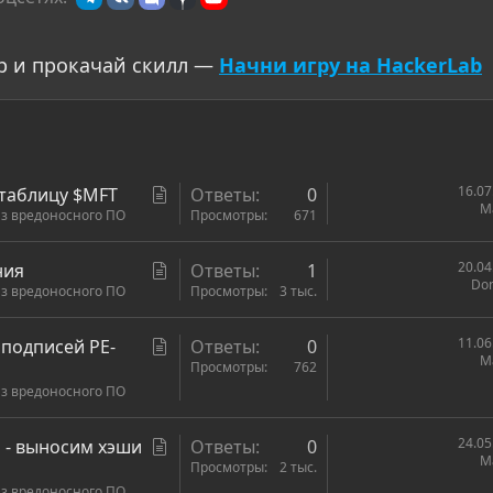
р и прокачай скилл —
Начни игру на HackerLab
С
16.07
 таблицу $MFT
Ответы
0
Ma
з вредоносного ПО
т
Просмотры
671
а
т
С
20.04
ния
Ответы
1
Do
ь
з вредоносного ПО
т
Просмотры
3 тыс.
я
а
т
С
11.06
подписей РЕ-
Ответы
0
Ma
ь
т
Просмотры
762
я
з вредоносного ПО
а
т
ь
С
24.05
 - выносим хэши
Ответы
0
Ma
я
т
Просмотры
2 тыс.
з вредоносного ПО