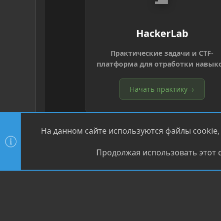
HackerLab
Практические задачи и CTF-
платформа для отработки навык
Начать практику
→
На данном сайте используются файлы cookie,
Продолжая использовать этот с
®
Community platform by XenForo
© 2010-2026 XenForo Ltd
XenPorta 2 PRO
© Jason Axelrod of
8WAYRUN