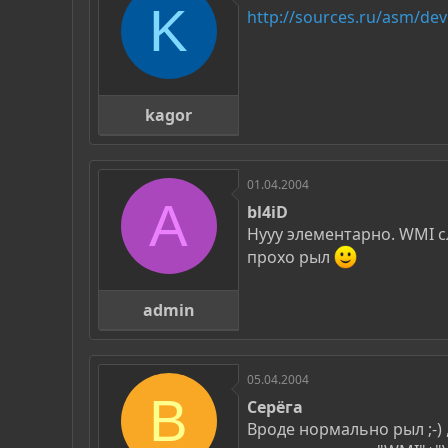
K
http://sources.ru/asm/dev
kagor
01.04.2004
A
bl4iD
Нууу элементарно. WMI 
прохо рыл
admin
05.04.2004
B
Серёга
Вроде нормально рыл ;-) 