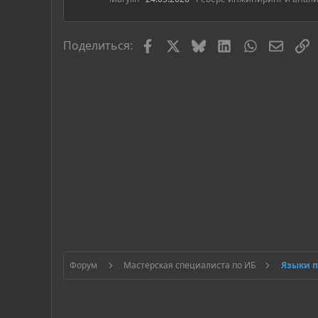
Facebook
X
Bluesky
LinkedIn
WhatsApp
Элект
С
Поделиться:
Форум
Мастерская специалиста по ИБ
Языки 