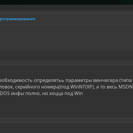
программирования
необходимость определятьь параметры винчесера (типа
ловок, серийного номера)под WinNT(XP), а то весь MSD
д DOS инфы полно, но хоцца под Win