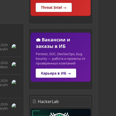
Threat Intel →
💼 Вакансии и
.2026
заказы в ИБ
rylin
Pentest, SOC, DevSecOps, bug
bounty — работа и проекты от
.2026
проверенных компаний
nBass
Карьера в ИБ →
.2026
rylin
HackerLab
.2026
rylin