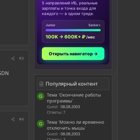
5 направлений ИБ, реальные
зарплаты и точка входа для
каждого — в одном треде.
Junior
Senior+
100K → 600K+ ₽
/мес
Открыть навигатор →
#3
MSDN
Популярный контент
Тема 'Окончание работы
G
программы'
Guest
08.08.2003
Ответы: 7
#4
Тема 'Можно ли временно
G
отключить мышь'
Guest
08.08.2003
Ответы: 3