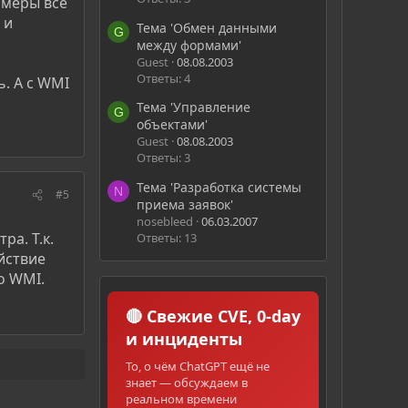
имеры все
 и
Тема 'Обмен данными
G
между формами'
Guest
08.08.2003
Ответы: 4
ь. А с WMI
Тема 'Управление
G
объектами'
Guest
08.08.2003
Ответы: 3
Тема 'Разработка системы
N
#5
приема заявок'
nosebleed
06.03.2007
ра. Т.к.
Ответы: 13
йствие
о WMI.
🔴 Свежие CVE, 0-day
и инциденты
То, о чём ChatGPT ещё не
знает — обсуждаем в
реальном времени