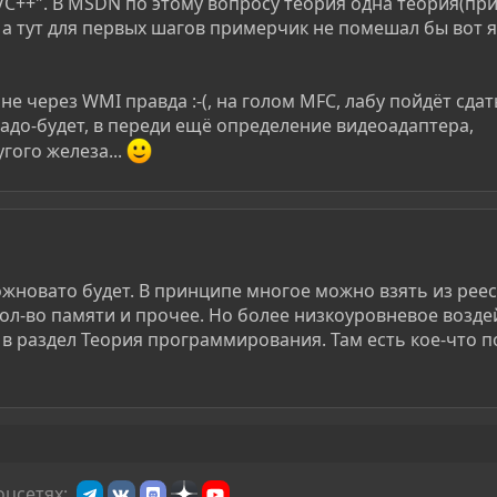
C++". В MSDN по этому вопросу теория одна теория(пр
, а тут для первых шагов примерчик не помешал бы вот я
не через WMI правда :-(, на голом MFC, лабу пойдёт сдат
до-будет, в переди ещё определение видеоадаптера,
гого железа...
жновато будет. В принципе многое можно взять из реест
 кол-во памяти и прочее. Но более низкоуровневое возде
 в раздел Теория программирования. Там есть кое-что п
оцсетях: