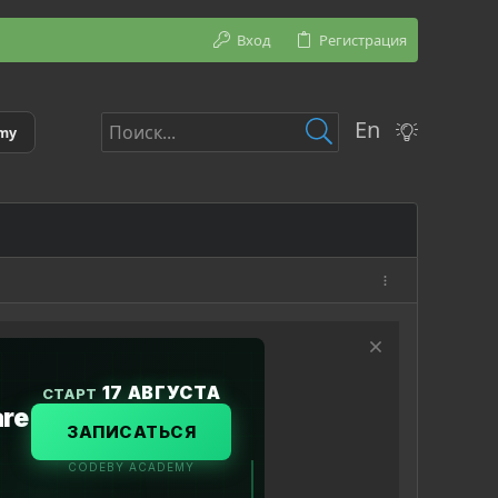
Вход
Регистрация
En
emy