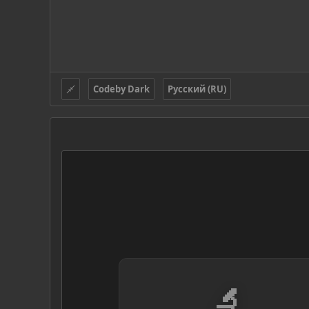
Codeby Dark
Русский (RU)
🔬