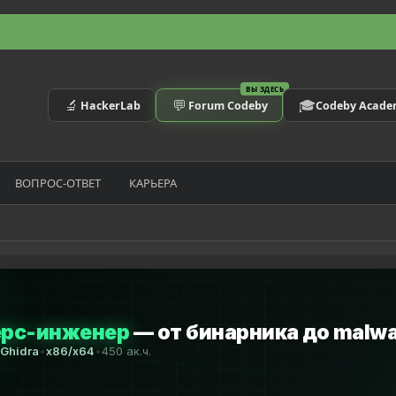
ВЫ ЗДЕСЬ
🔬
💬
🎓
HackerLab
Forum Codeby
Codeby Acad
ВОПРОС-ОТВЕТ
КАРЬЕРА