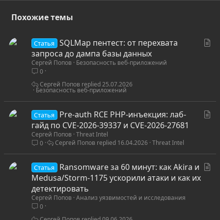
Похожие темы
С
SQLMap пентест: от перехвата
Статья
т
запроса до дампа базы данных
Сергей Попов
Безопасность веб-приложений
а
0
т
ь
Сергей Попов
25.07.2026
Безопасность веб-приложений
я
С
Pre-auth RCE PHP-инъекция: лаб-
Статья
т
гайд по CVE-2026-39337 и CVE-2026-27681
Сергей Попов
Threat Intel
а
Сергей Попов
16.04.2026
Threat Intel
0
т
ь
С
Ransomware за 60 минут: как Akira и
я
Статья
т
Medusa/Storm-1175 ускорили атаки и как их
а
детектировать
Сергей Попов
Анализ уязвимостей и исследования
т
0
ь
Сергей Попов
09.06.2026