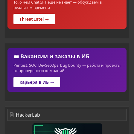
То, о чём ChatGPT ещё не знает — обсуждаем в
реальном времени
Threat Intel →
💼 Вакансии и заказы в ИБ
Pentest, SOC, DevSecOps, bug bounty — работа и проекты
от проверенных компаний
Карьера в ИБ →
HackerLab