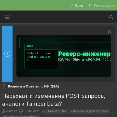
Вход
Регистрация
Вопросы и Ответы по ИБ (Q&A)
Перехват и изменение POST запроса,
аналоги Tamper Data?
А
Д
Т
gergaz
03.04.2021
tamper data
изменение post запроса
в
а
е
перехват post запроса