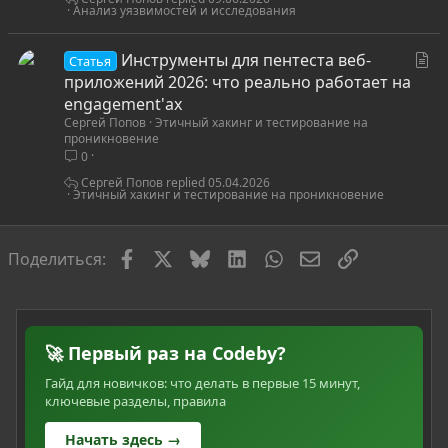
я
Анализ уязвимостей и исследования
С
Инструменты для пентеста веб-
Статья
т
приложений 2026: что реально работает на
а
engagement'ах
Сергей Попов
Этичный хакинг и тестирование на
т
проникновение
ь
0
я
Сергей Попов
05.04.2026
Этичный хакинг и тестирование на проникновение
Facebook
X
Bluesky
LinkedIn
WhatsApp
Электронная по
Ссылка
Поделиться:
🚀 Первый раз на Codeby?
Гайд для новичков: что делать в первые 15 минут,
ключевые разделы, правила
Начать здесь →