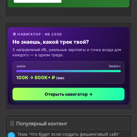
🧭 НАВИГАТОР · ИБ 2026
Не знаешь, какой трек твой?
5 направлений ИБ, реальные зарплаты и точка входа для
каждого — в одном треде.
Junior
Senior+
100K → 600K+ ₽
/мес
Открыть навигатор →
Популярный контент
Тема 'Что будет если создать фишинговый сайт'
V