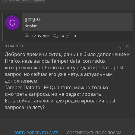
т
т
г
о
а
и
р
н
gergaz
т
а
G
е
ч
Newbie
м
а
ы
л
12.05.2019
14
0
а
03.04.2021
#1
Доброго времени суток, раньше было дополнение к
Firefox называлось Tamper data icon redux,
которым можно было на лету редактировать post
запрос, но сейчас его уже нету, а актуальным
дополнением
Tamper Data for FF Quantum, можно только
смотреть запросы, но не редактировать.
Есть сейчас аналоги, для редактирования post
запроса на лету?
СОРТИРОВАТЬ ПО ДАТЕ
СОРТИРОВАТЬ ПО ГОЛОСАМ