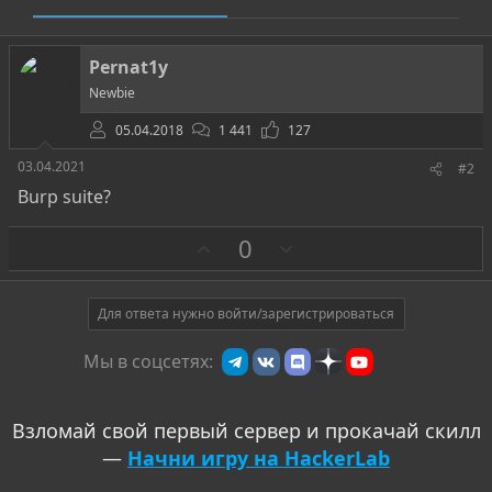
Pernat1y
Newbie
05.04.2018
1 441
127
03.04.2021
#2
Burp suite?
З
П
0
а
р
о
т
Для ответа нужно войти/зарегистрироваться
и
Мы в соцсетях:
в
Взломай свой первый сервер и прокачай скилл
—
Начни игру на HackerLab