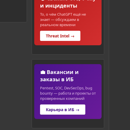
и инциденты
То, о чём ChatGPT ещё не
знает — обсуждаем в
реальном времени
Threat Intel →
💼 Вакансии и
заказы в ИБ
Pentest, SOC, DevSecOps, bug
bounty — работа и проекты от
проверенных компаний
Карьера в ИБ →