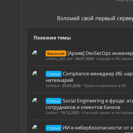
Взломай свой первый серве
Похожие темы
[Архив] DevSecOps инженер
Вакансия
codeby_jobs_bot
04.07.2026
Карьера в ИБ: вакан
Compliance-менеджер ИБ: кар
Статья
нетехнарей
xzotique
05.03.2026
Право и комплаенс в ИБ
Social Engineering в фроде: ат
Статья
сотрудников и клиентов банков
Luxkerr
10.12.2025
Этичный хакинг и тестиров
ИИ в кибербезопасности: от х
Статья