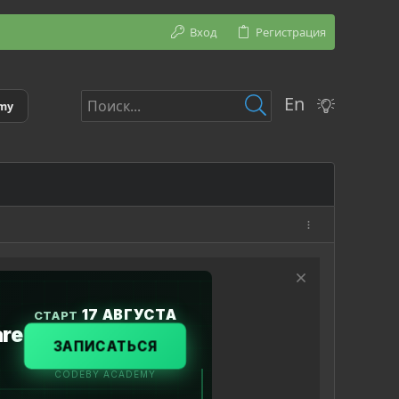
Вход
Регистрация
En
emy