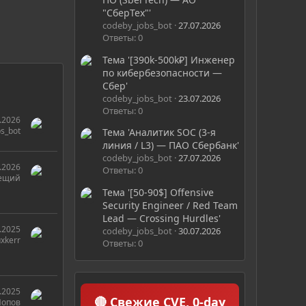
"СберТех"'
codeby_jobs_bot
27.07.2026
Ответы: 0
Тема '[390k-500k₽] Инженер
по кибербезопасности —
Сбер'
codeby_jobs_bot
23.07.2026
Ответы: 0
.2026
s_bot
Тема 'Аналитик SOC (3-я
линия / L3) — ПАО Сбербанк'
codeby_jobs_bot
27.07.2026
.2026
Ответы: 0
ещий
Тема '[50-90$] Offensive
Security Engineer / Red Team
Lead — Crossing Hurdles'
.2025
codeby_jobs_bot
30.07.2026
xkerr
Ответы: 0
.2025
🔴 Свежие CVE, 0-day
Попов