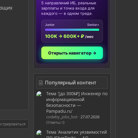
5 направлений ИБ, реальные
ующих
зарплаты и точка входа для
каждого — в одном треде.
Junior
Senior+
100K → 600K+ ₽
/мес
Открыть навигатор →
Популярный контент
Тема '[до 300k₽] Инженер по
информационной
безопасности —
Pampadu.ru'
codeby_jobs_bot
27.07.2026
Ответы: 0
истрироваться
Тема 'Аналитик уязвимостей
ПО (SberTech) — АО