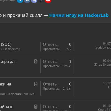
р и прокачай скилл —
Начни игру на HackerLab
04.07
 (SOC)
Ответы
0
codeby_job
сии и проекты
Просмотры
772
С
09.04
ьера для
Ответы
1
Жнец Злов
т
Просмотры
3 тыс.
а
т
ь
С
10.12
аки на
Ответы
0
Lu
я
т
Просмотры
2 тыс.
ание на проникновение
а
т
ь
С
01.10
айпа к
Ответы
0
Сергей 
я