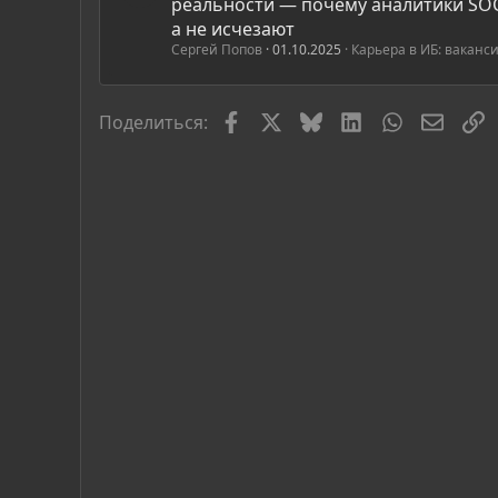
реальности — почему аналитики SO
а не исчезают
Сергей Попов
01.10.2025
Карьера в ИБ: ваканс
Facebook
X
Bluesky
LinkedIn
WhatsApp
Элект
С
Поделиться: