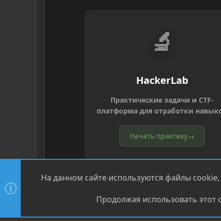
🔬
HackerLab
Практические задачи и CTF-
платформа для отработки навык
Начать практику
→
На данном сайте используются файлы cookie,
Продолжая использовать этот с
®
Community platform by XenForo
© 2010-2026 XenForo Ltd
XenPorta 2 PRO
© Jason Axelrod of
8WAYRUN