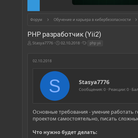
Форум
Обучение и карьера в кибербезопасности
PHP разработчик (Yii2)
А
Д
Т
Stasya7776
02.10.2018
php yii
в
а
е
т
т
г
о
а
и
02.10.2018
р
н
т
а
е
ч
S
А
Stasya7776
м
а
в
ы
л
Сообщения
0
Реакции
0
Ба
т
а
о
р
Основные требования - умение работать г
проектом самостоятельно, писать сложны
Что нужно будет делать: