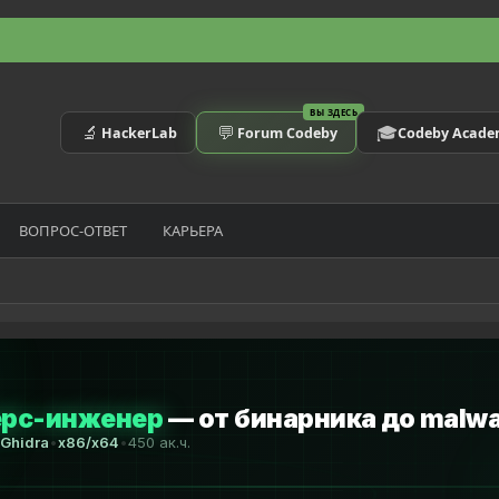
ВЫ ЗДЕСЬ
🔬
💬
🎓
HackerLab
Forum Codeby
Codeby Acad
ВОПРОС-ОТВЕТ
КАРЬЕРА