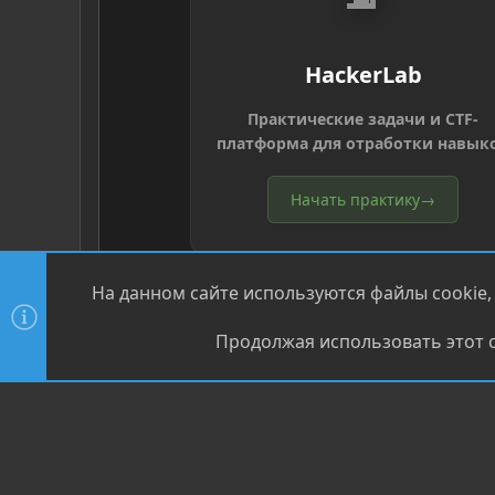
HackerLab
Практические задачи и CTF-
платформа для отработки навык
Начать практику
→
На данном сайте используются файлы cookie,
Продолжая использовать этот с
®
Community platform by XenForo
© 2010-2026 XenForo Ltd
XenPorta 2 PRO
© Jason Axelrod of
8WAYRUN