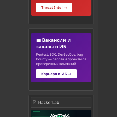
Threat Intel →
💼 Вакансии и
заказы в ИБ
Pentest, SOC, DevSecOps, bug
bounty — работа и проекты от
проверенных компаний
Карьера в ИБ →
HackerLab