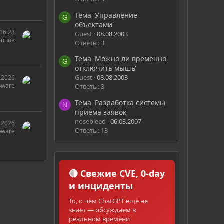
Тема 'Управление
G
объектами'
16:23
Guest
08.08.2003
Попов
Ответы: 3
Тема 'Можно ли временно
G
отключить мышь'
Guest
08.08.2003
.2026
bware
Ответы: 3
Тема 'Разработка системы
N
приема заявок'
nosebleed
06.03.2007
.2026
Ответы: 13
bware
🔴 Свежие CVE, 0-day
и инциденты
То, о чём ChatGPT ещё не
знает — обсуждаем в
реальном времени