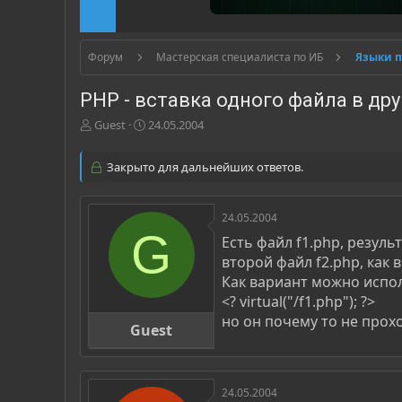
Форум
Мастерская специалиста по ИБ
Языки 
PHP - вставка одного файла в др
А
Д
Guest
24.05.2004
в
а
т
т
Закрыто для дальнейших ответов.
о
а
р
н
т
а
24.05.2004
е
ч
G
м
а
Есть файл f1.php, резуль
ы
л
второй файл f2.php, как 
а
Как вариант можно испол
<? virtual("/f1.php"); ?>
но он почему то не прох
Guest
24.05.2004