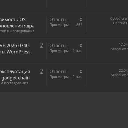
т
ь
я
Суббота в 
звимость OS
Ответы
0
Сергей 
Просмотры
863
бновления ядра
тей и исследования
С
17.04
VE-2026-0740:
Ответы
0
Sergei we
т
Просмотры
2 тыс.
иты WordPress
а
т
ь
С
22.04
эксплуатация
Ответы
0
Sergei we
я
т
Просмотры
2 тыс.
 gadget chain
 и исследования
а
т
ь
ронная почта
сылка
я