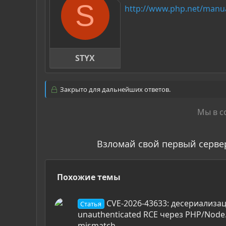
S
http://www.php.net/manua
STYX
Закрыто для дальнейших ответов.
Мы в с
Взломай свой первый серве
Похожие темы
CVE-2026-43633: десериализаци
Статья
unauthenticated RCE через PHP/Node.
mismatch