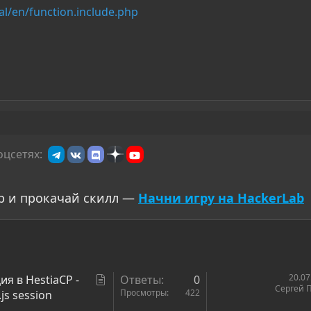
l/en/function.include.php
оцсетях:
р и прокачай скилл —
Начни игру на HackerLab
С
20.07
я в HestiaCP -
Ответы
0
Сергей 
т
Просмотры
422
js session
а