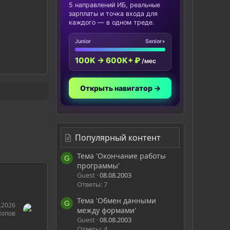
5 направлений ИБ, реальные
зарплаты и точка входа для
каждого — в одном треде.
Junior
Senior+
100K → 600K+ ₽
/мес
Открыть навигатор →
Популярный контент
Тема 'Окончание работы
G
программы'
Guest
08.08.2003
Ответы: 7
Тема 'Обмен данными
G
.2026
между формами'
Попов
Guest
08.08.2003
Ответы: 4