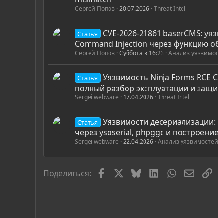
Сергей Попов
20.07.2026
Threat Intel
CVE-2026-21861 baserCMS: уя
Статья
Command Injection через функцию о
Сергей Попов
Суббота в 16:23
Анализ уязвимос
Уязвимость Ninja Forms RCE C
Статья
полный разбор эксплуатации и защ
Sergei webware
17.04.2026
Threat Intel
Уязвимости десериализации: 
Статья
через ysoserial, phpggc и построение
Sergei webware
22.04.2026
Анализ уязвимостей
Facebook
X
Bluesky
LinkedIn
WhatsApp
Элект
С
Поделиться: