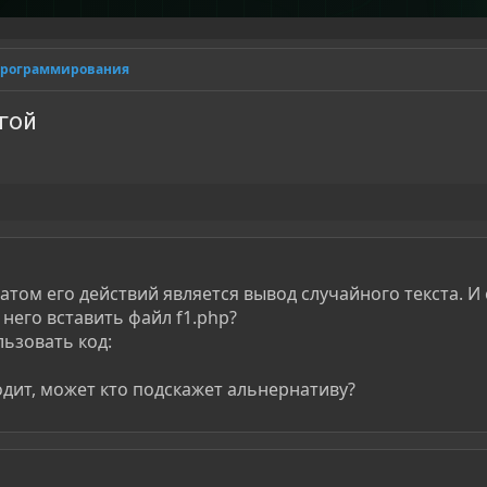
программирования
угой
татом его действий является вывод случайного текста. И
в него вставить файл f1.php?
ьзовать код:
одит, может кто подскажет альнернативу?