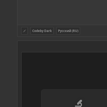
Codeby Dark
Русский (RU)
🔬