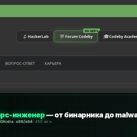
ВЫ ЗДЕСЬ
🔬
💬
🎓
HackerLab
Forum Codeby
Codeby Acad
ВОПРОС-ОТВЕТ
КАРЬЕРА