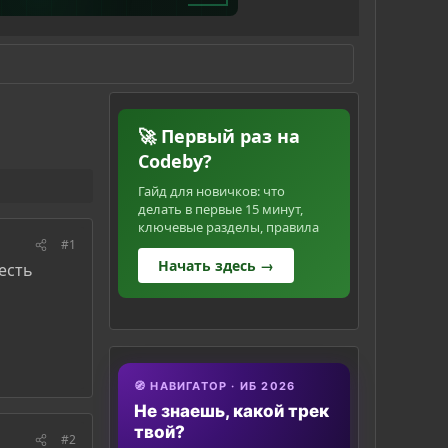
🚀 Первый раз на
Codeby?
Гайд для новичков: что
делать в первые 15 минут,
ключевые разделы, правила
#1
Начать здесь →
 есть
🧭 НАВИГАТОР · ИБ 2026
Не знаешь, какой трек
твой?
#2