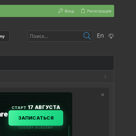
Вход
Регистрация
En
emy