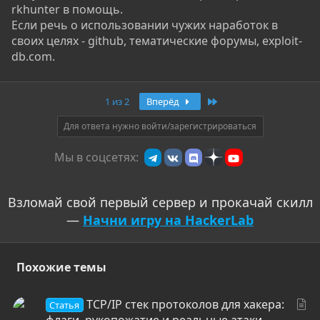
rkhunter в помощь.
Если речь о использовании чужих наработок в
своих целях - github, тематические форумы, exploit-
db.com.
Последняя
1 из 2
Вперёд
Для ответа нужно войти/зарегистрироваться
Мы в соцсетях:
Взломай свой первый сервер и прокачай скилл
—
Начни игру на HackerLab
Похожие темы
С
TCP/IP стек протоколов для хакера:
Статья
т
флаги, рукопожатие и реальные атаки