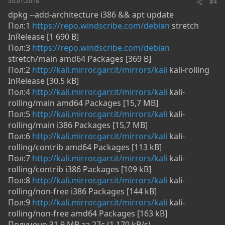
30.01.2018
#4
dpkg --add-architecture i386 && apt update
Пол:1
https://repo.windscribe.com/debian
stretch
InRelease [1 690 B]
Пол:3
https://repo.windscribe.com/debian
stretch/main amd64 Packages [369 B]
Пол:2
http://kali.mirror.garr.it/mirrors/kali
kali-rolling
InRelease [30,5 kB]
Пол:4
http://kali.mirror.garr.it/mirrors/kali
kali-
rolling/main amd64 Packages [15,7 MB]
Пол:5
http://kali.mirror.garr.it/mirrors/kali
kali-
rolling/main i386 Packages [15,7 MB]
Пол:6
http://kali.mirror.garr.it/mirrors/kali
kali-
rolling/contrib amd64 Packages [113 kB]
Пол:7
http://kali.mirror.garr.it/mirrors/kali
kali-
rolling/contrib i386 Packages [109 kB]
Пол:8
http://kali.mirror.garr.it/mirrors/kali
kali-
rolling/non-free i386 Packages [144 kB]
Пол:9
http://kali.mirror.garr.it/mirrors/kali
kali-
rolling/non-free amd64 Packages [163 kB]
Получено 31,9 MB за 27с (1 170 kB/s)