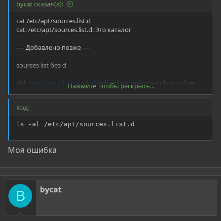
bycat сказал(а):
cat /etc/apt/sources.list.d
cat: /etc/apt/sources.list.d: Это каталог
---- Добавлено позже ----
sources.list без d
deb
http://http.kali.org/kali
kali-rolling main contrib non-free
Нажмите, чтобы раскрыть...
# For source package access, uncomment the following line
# deb-src
http://http.kali.org/kali
kali-rolling main contrib non-
Код:
free
ls -al /etc/apt/sources.list.d
Моя ошибка
bycat
B