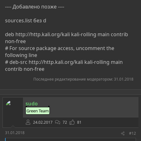
---- Добавлено позже ----
sources.list без d
deb http://http.kali.org/kali kali-rolling main contrib
non-free
# For source package access, uncomment the
following line
# deb-src http://http.kali.org/kali kali-rolling main
contrib non-free
Последнее редактирование модератором:
31.01.2018
sudo
Green Team
24.02.2017
72
81
31.01.2018
#12