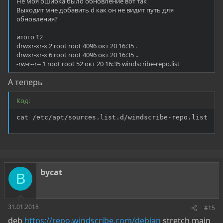
Не моя ошибка было обновление вот так
Выходит мне добавить d как он не видит путь для
обновления?
итого 12
drwxr-xr-x 2 root root 4096 окт 20 16:35 .
drwxr-xr-x 6 root root 4096 окт 20 16:35 ..
-rw-r--r-- 1 root root 52 окт 20 16:35 windscribe-repo.list
А теперь
Код:
cat /etc/apt/sources.list.d/windscribe-repo.list
bycat
B
31.01.2018
#15
deb
https://repo.windscribe.com/debian
stretch main