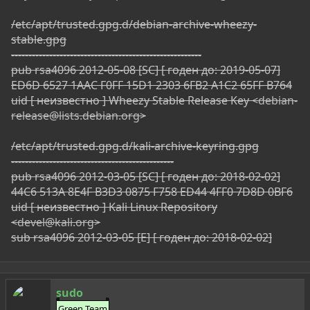
/etc/apt/trusted.gpg.d/debian-archive-wheezy-
stable.gpg
-------------------------------------------------------
pub rsa4096 2012-05-08 [SC] [ годен до: 2019-05-07]
ED6D 6527 1AAC F0FF 15D1 2303 6FB2 A1C2 65FF B764
uid [ неизвестно ] Wheezy Stable Release Key <
debian-
release@lists.debian.org
>
/etc/apt/trusted.gpg.d/kali-archive-keyring.gpg
-----------------------------------------------
pub rsa4096 2012-03-05 [SC] [ годен до: 2018-02-02]
44C6 513A 8E4F B3D3 0875 F758 ED44 4FF0 7D8D 0BF6
uid [ неизвестно ] Kali Linux Repository
<
devel@kali.org
>
sub rsa4096 2012-03-05 [E] [ годен до: 2018-02-02]
sudo
Green Team