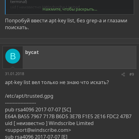
terminal)
uid [ неизвестно ] Windscribe Limited
Нажмите, чтобы раскрыть...
<
support@windscribe.com
>
Попробуй ввести apt-key list, без grep-a и глазами
и что удалять?
поискать.
bycat
B
31.01.2018
#9
apt-key list вел только не знаю что искать?
/etc/apt/trusted.gpg
--------------------
pub rsa4096 2017-07-07 [SC]
E64A BA55 7967 717B B6D5 3E7B F1E5 2E16 FDC2 47B7
uid [ неизвестно ] Windscribe Limited
<
support@windscribe.com
>
sub rsa4096 2017-07-07 [E]