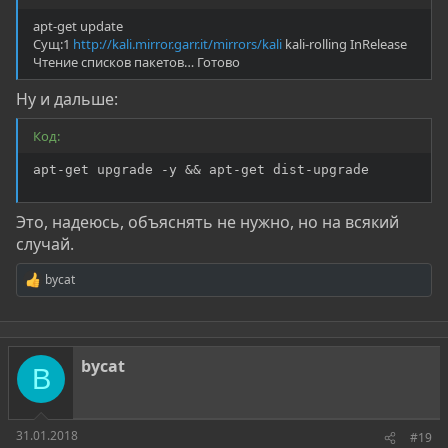
apt-get update
Сущ:1
http://kali.mirror.garr.it/mirrors/kali
kali-rolling InRelease
Чтение списков пакетов… Готово
Ну и дальше:
Код:
apt-get upgrade -y && apt-get dist-upgrade
Это, надеюсь, объяснять не нужно, но на всякий
случай.
bycat
Р
е
а
к
ц
bycat
и
B
и
:
31.01.2018
#19