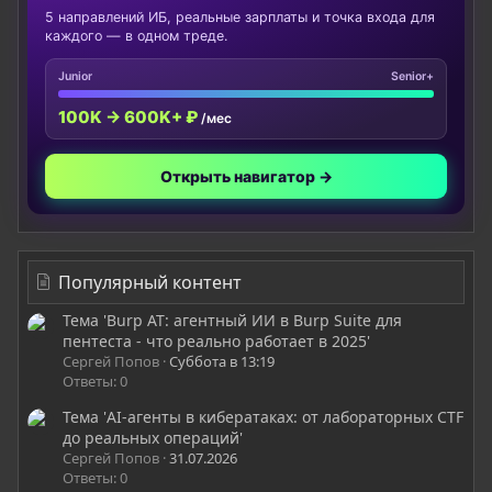
5 направлений ИБ, реальные зарплаты и точка входа для
каждого — в одном треде.
Junior
Senior+
100K → 600K+ ₽
/мес
Открыть навигатор →
Популярный контент
Тема 'Burp AT: агентный ИИ в Burp Suite для
пентеста - что реально работает в 2025'
Сергей Попов
Суббота в 13:19
Ответы: 0
Тема 'AI-агенты в кибератаках: от лабораторных CTF
до реальных операций'
Сергей Попов
31.07.2026
Ответы: 0