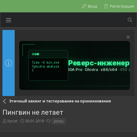
Вход
Регистрация
Этичный хакинг и тестирование на проникновение
Пингвин не летает
А
Д
Т
bycat
30.01.2018
ролш
в
а
е
т
т
г