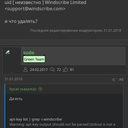
uid [ неизвестно ] Windscribe Limited
<
support@windscribe.com
>
и что удалять?
Последнее редактирование модератором:
31.01.2018
sudo
Green Team
24.02.2017
72
81
31.01.2018
#8
bycat сказал(а):
Да есть
apt-key list | grep -i windscribe
Warning: apt-key output should not be parsed (stdout is not a