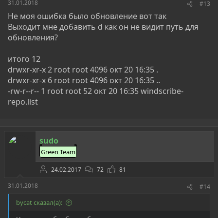
31.01.2018
#13
Не моя ошибка было обновление вот так
Выходит мне добавить d как он не видит путь для
обновления?
итого 12
drwxr-xr-x 2 root root 4096 окт 20 16:35 .
drwxr-xr-x 6 root root 4096 окт 20 16:35 ..
-rw-r--r-- 1 root root 52 окт 20 16:35 windscribe-
repo.list
sudo
Green Team
24.02.2017
72
81
31.01.2018
#14
bycat сказал(а):