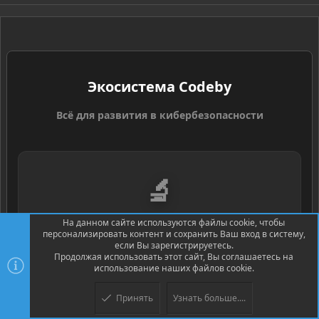
S
Экосистема Codeby
Всё для развития в кибербезопасности
🔬
На данном сайте используются файлы cookie, чтобы
персонализировать контент и сохранить Ваш вход в систему,
HackerLab
если Вы зарегистрируетесь.
Продолжая использовать этот сайт, Вы соглашаетесь на
Практические задачи и CTF-платформа для
использование наших файлов cookie.
отработки навыков
Принять
Узнать больше....
Начать практику
→