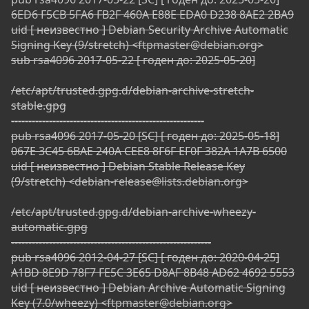
6ED6 F5CB 5FA6 FB2F 460A E88E EDA0 D238 8AE2 2BA9
uid [ неизвестно ] Debian Security Archive Automatic
Signing Key (9/stretch) <
ftpmaster@debian.org
>
sub rsa4096 2017-05-22 [ годен до: 2025-05-20]
/etc/apt/trusted.gpg.d/debian-archive-stretch-
stable.gpg
--------------------------------------------------------
pub rsa4096 2017-05-20 [SC] [ годен до: 2025-05-18]
067E 3C45 6BAE 240A CEE8 8F6F EF0F 382A 1A7B 6500
uid [ неизвестно ] Debian Stable Release Key
(9/stretch) <
debian-release@lists.debian.org
>
/etc/apt/trusted.gpg.d/debian-archive-wheezy-
automatic.gpg
----------------------------------------------------------
pub rsa4096 2012-04-27 [SC] [ годен до: 2020-04-25]
A1BD 8E9D 78F7 FE5C 3E65 D8AF 8B48 AD62 4692 5553
uid [ неизвестно ] Debian Archive Automatic Signing
Key (7.0/wheezy) <
ftpmaster@debian.org
>