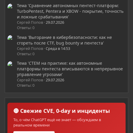
Тема 'Сравнение автономных пентест-платформ:
TurboPentest, Pentera и XBOW - покрытие, точность
и ложные срабатывания'
Сергей Попов
29.07.2026
Ответы: 0
Тема 'Выгорание в кибербезопасности: как не
сгореть после CTF, bug bounty и пентеста'
Сергей Попов
Среда в 14:53
Ответы: 0
Тема 'CTEM на практике: как автономные
платформы пентеста вписываются в непрерывное
управление угрозами'
Сергей Попов
29.07.2026
Ответы: 0
🔴 Свежие CVE, 0-day и инциденты
То, о чём ChatGPT ещё не знает — обсуждаем в
реальном времени