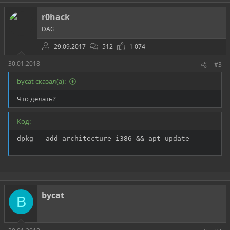
r0hack
DAG
29.09.2017
512
1 074
30.01.2018
#3
bycat сказал(а):
Что делать?
Код:
dpkg --add-architecture i386 && apt update
bycat
B