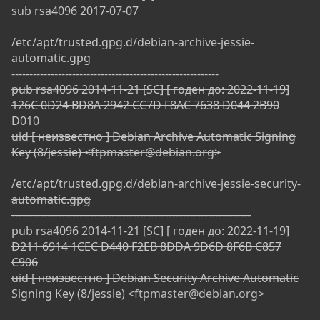
sub rsa4096 2017-07-07
/etc/apt/trusted.gpg.d/debian-archive-jessie-
automatic.gpg
----------------------------------------------------------
pub rsa4096 2014-11-21 [SC] [ годен до: 2022-11-19]
126C 0D24 BD8A 2942 CC7D F8AC 7638 D044 2B90
D010
uid [ неизвестно ] Debian Archive Automatic Signing
Key (8/jessie) <
ftpmaster@debian.org
>
/etc/apt/trusted.gpg.d/debian-archive-jessie-security-
automatic.gpg
-------------------------------------------------------------------
pub rsa4096 2014-11-21 [SC] [ годен до: 2022-11-19]
D211 6914 1CEC D440 F2EB 8DDA 9D6D 8F6B C857
C906
uid [ неизвестно ] Debian Security Archive Automatic
Signing Key (8/jessie) <
ftpmaster@debian.org
>