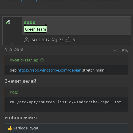
sudo
Green Team
24.02.2017
72
81
31.01.2018
#16
bycat сказал(а):
deb
https://repo.windscribe.com/debian
stretch main
Значит делай
Код:
rm /etc/apt/sources.list.d/windscribe-repo.list
и обновляйся
Vertigo
и
bycat
Р