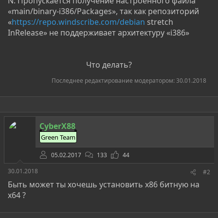
N: Пропускается получение настроенного файла
«main/binary-i386/Packages», так как репозиторий
«
https://repo.windscribe.com/debian
stretch
InRelease» не поддерживает архитектуру «i386»
Что делать?​
Последнее редактирование модератором:
30.01.2018
CyberX88
Green Team
05.02.2017
133
44
30.01.2018
#2
Быть может ты хочешь установить х86 битную на
х64 ?