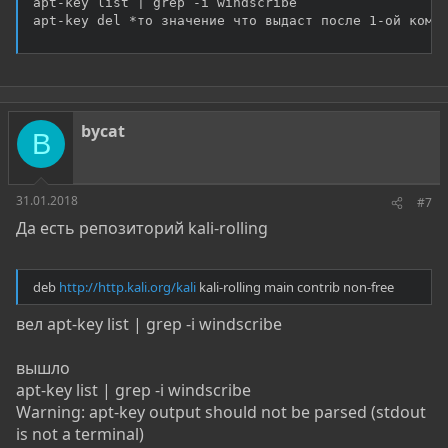
apt-key list | grep -i windscribe

apt-key del *то значение что выдаст после 1-ой кома
bycat
B
31.01.2018
#7
Да есть репозиторий kali-rolling
deb
http://http.kali.org/kali
kali-rolling main contrib non-free
вел apt-key list | grep -i windscribe
вышло
apt-key list | grep -i windscribe
Warning: apt-key output should not be parsed (stdout
is not a terminal)