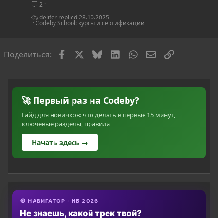
2
т
ь
delifer
28.10.2025
Codeby School: курсы и сертификации
я
Facebook
X
Bluesky
LinkedIn
WhatsApp
Электронная по
Ссылка
Поделиться:
🚀 Первый раз на Codeby?
Гайд для новичков: что делать в первые 15 минут,
ключевые разделы, правила
Начать здесь →
🧭 НАВИГАТОР · ИБ 2026
Не знаешь, какой трек твой?