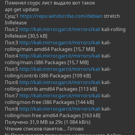
Поменял соурс лист выдало вот такое
apt-get update
Сущ:1
https://repo.windscribe.com/debian
stretch
InRelease
Пол:2
http://kali.mirror.garr.it/mirrors/kali
kali-rolling
InRelease [30,5 kB]
Пол:3
http://kali.mirror.garr.it/mirrors/kali
kali-
rolling/main amd64 Packages [15,7 MB]
Пол:4
http://kali.mirror.garr.it/mirrors/kali
kali-
rolling/main i386 Packages [15,7 MB]
Пол:5
http://kali.mirror.garr.it/mirrors/kali
kali-
rolling/contrib i386 Packages [109 kB]
Пол:6
http://kali.mirror.garr.it/mirrors/kali
kali-
rolling/contrib amd64 Packages [113 kB]
Пол:7
http://kali.mirror.garr.it/mirrors/kali
kali-
rolling/non-free i386 Packages [144 kB]
Пол:8
http://kali.mirror.garr.it/mirrors/kali
kali-
rolling/non-free amd64 Packages [163 kB]
Получено 31,9 MB за 29с (1 084 kB/s)
Чтение списков пакетов… Готово