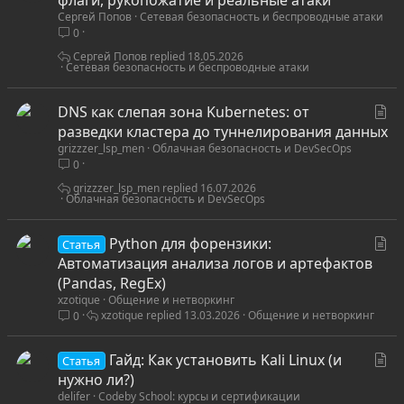
Сергей Попов
Сетевая безопасность и беспроводные атаки
а
0
т
ь
Сергей Попов
18.05.2026
Сетевая безопасность и беспроводные атаки
я
С
DNS как слепая зона Kubernetes: от
т
разведки кластера до туннелирования данных
grizzzer_lsp_men
Облачная безопасность и DevSecOps
а
0
т
ь
grizzzer_lsp_men
16.07.2026
Облачная безопасность и DevSecOps
я
С
Python для форензики:
Статья
т
Автоматизация анализа логов и артефактов
а
(Pandas, RegEx)
xzotique
Общение и нетворкинг
т
xzotique
13.03.2026
Общение и нетворкинг
0
ь
я
С
Гайд: Как установить Kali Linux (и
Статья
т
нужно ли?)
delifer
Codeby School: курсы и сертификации
а