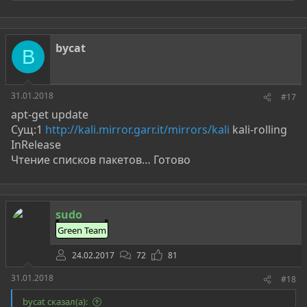
е
а
к
ц
bycat
и
B
и
:
31.01.2018
#17
apt-get update
Сущ:1
http://kali.mirror.garr.it/mirrors/kali
kali-rolling
InRelease
Чтение списков пакетов… Готово
sudo
Green Team
24.02.2017
72
81
31.01.2018
#18
bycat сказал(а):