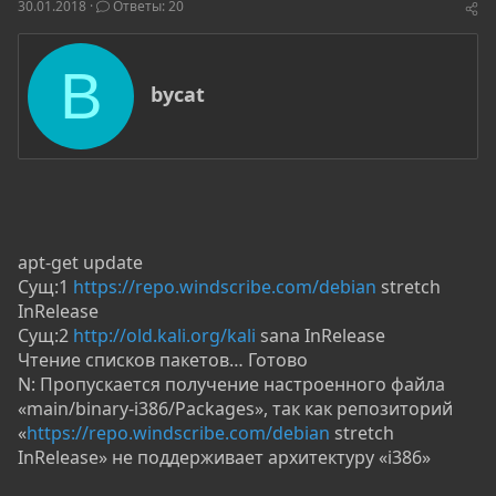
о
а
и
30.01.2018
Ответы: 20
р
н
т
а
е
ч
B
м
а
А
bycat
ы
л
в
а
т
о
р
apt-get update
Сущ:1
https://repo.windscribe.com/debian
stretch
InRelease
Сущ:2
http://old.kali.org/kali
sana InRelease
Чтение списков пакетов… Готово
N: Пропускается получение настроенного файла
«main/binary-i386/Packages», так как репозиторий
«
https://repo.windscribe.com/debian
stretch
InRelease» не поддерживает архитектуру «i386»