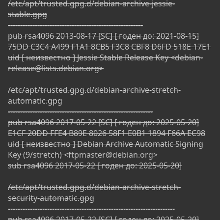
/etc/apt/trusted.gpg.d/debian-archive-jessie-
stable.gpg
-------------------------------------------------------
pub rsa4096 2013-08-17 [SC] [ годен до: 2021-08-15]
75DD C3C4 A499 F1A1 8CB5 F3C8 CBF8 D6FD 518E 17E1
uid [ неизвестно ] Jessie Stable Release Key <
debian-
release@lists.debian.org
>
/etc/apt/trusted.gpg.d/debian-archive-stretch-
automatic.gpg
-----------------------------------------------------------
pub rsa4096 2017-05-22 [SC] [ годен до: 2025-05-20]
E1CF 20DD FFE4 B89E 8026 58F1 E0B1 1894 F66A EC98
uid [ неизвестно ] Debian Archive Automatic Signing
Key (9/stretch) <
ftpmaster@debian.org
>
sub rsa4096 2017-05-22 [ годен до: 2025-05-20]
/etc/apt/trusted.gpg.d/debian-archive-stretch-
security-automatic.gpg
--------------------------------------------------------------------
pub rsa4096 2017-05-22 [SC] [ годен до: 2025-05-20]