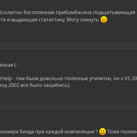
бсолютно бесполезная прибомбасина подщитывающая
кте и выдающая статистику. Могу скинуть
зная (.
Help - там были довольно полезные утилитки, но к VS 20
под 2002 все было зашибись).
я номера билда при каждой компиляции ?
Тоже полез