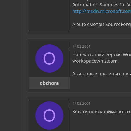
Automation Samples for Vi
http://msdn.microsoft.co
А еще смотри SourceForg
17.02.2004
O
Нашлась таки версия Wor
workspacewhiz.com.
А за новые плагины спаси
obzhora
17.02.2004
O
Кстати,поисковики по это