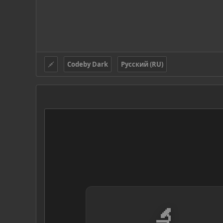
Codeby Dark
Русский (RU)
🔬