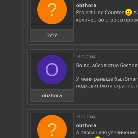
?
obzhora
Project Line Counter
А
количество строк в прое
????
16.02.2004
O
Во-во, абсолютно бесполе
У меня раньше был Smart
подходит (хотя странно, 
obzhora
16.02.2004
?
obzhora
А плагин для увеличени