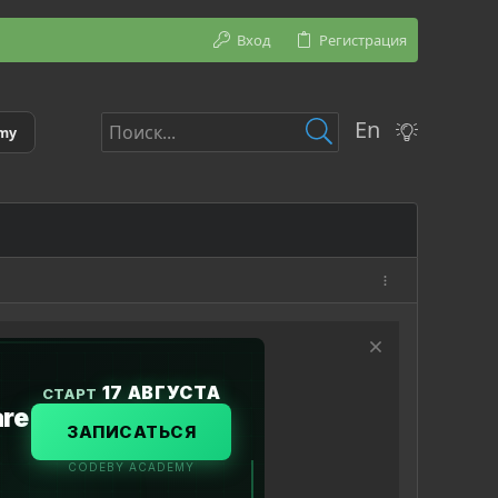
Вход
Регистрация
En
emy