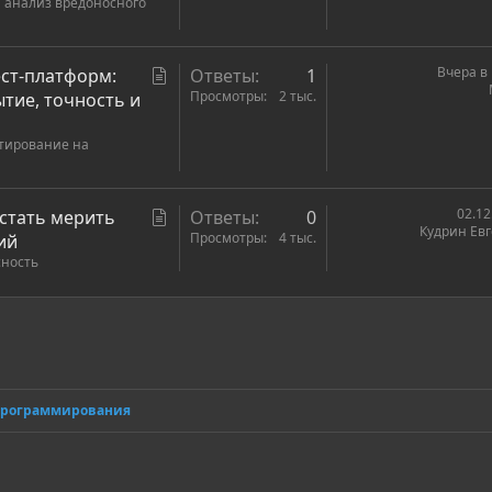
 анализ вредоносного
а
т
ь
С
Вчера в 
ст-платформ:
Ответы
1
я
т
Просмотры
2 тыс.
ытие, точность и
а
стирование на
т
ь
я
С
02.12
стать мерить
Ответы
0
Кудрин Ев
т
Просмотры
4 тыс.
ий
сность
а
т
ь
ронная почта
сылка
я
программирования