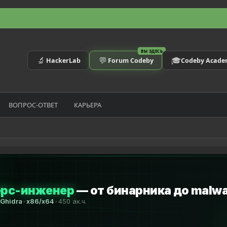
ВЫ ЗДЕСЬ
🔬
💬
🎓
HackerLab
Forum Codeby
Codeby Acad
ВОПРОС-ОТВЕТ
КАРЬЕРА