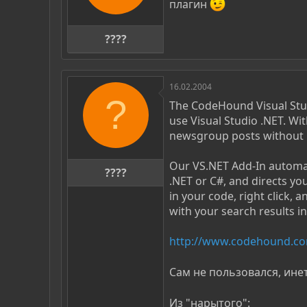
плагин
????
16.02.2004
?
The CodeHound Visual Stud
use Visual Studio .NET. Wi
newsgroup posts without l
Our VS.NET Add-In automati
????
.NET or C#, and directs yo
in your code, right click,
with your search results in
http://www.codehound.co
Сам не пользовался, ине
Из "нарытого":