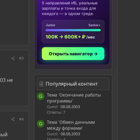
5 направлений ИБ, реальные
зарплаты и точка входа для
каждого — в одном треде.
Junior
Senior+
100K → 600K+ ₽
/мес
Открыть навигатор →
#3
03 не
Популярный контент
Тема 'Окончание работы
G
программы'
Guest
08.08.2003
Ответы: 7
#4
Тема 'Обмен данными
G
между формами'
Guest
08.08.2003
ный
Ответы: 4