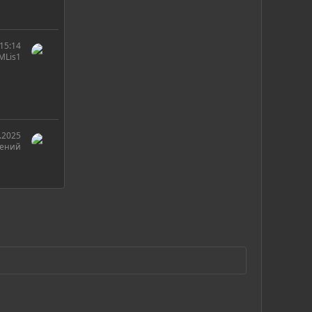
15:14
MLis1
.2025
гений