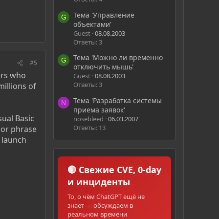
Тема 'Управление
G
объектами'
Guest
08.08.2003
Ответы: 3
Тема 'Можно ли временно
G
#5
отключить мышь'
ers who
Guest
08.08.2003
Ответы: 3
illions of
Тема 'Разработка системы
N
приема заявок'
sual Basic
nosebleed
06.03.2007
Ответы: 13
 or phrase
l launch
🔴 Свежие CVE, 0-day
и инциденты
То, о чём ChatGPT ещё не
знает — обсуждаем в
реальном времени