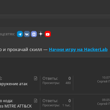
оцсетях:
р и прокачай скилл —
Начни игру на HackerLab
С
10.07
:
Ответы
0
Сергей 
т
Просмотры
480
аружение атак
а
т
ь
С
09.05
о кода:
Ответы
0
Сергей 
я
т
Просмотры
1 тыс.
ез MITRE ATT&CK