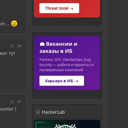
Threat Intel →
m ...
💼 Вакансии и
#6
заказы в ИБ
жит тут
Pentest, SOC, DevSecOps, bug
bounty — работа и проекты от
проверенных компаний
Карьера в ИБ →
#7
unter )
HackerLab