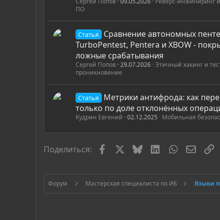
Сергей Попов
09.05.2026
Реверс-инжиниринг и
ПО
Сравнение автономных пенте
Статья
TurboPentest, Pentera и XBOW - покр
ложные срабатывания
Сергей Попов
29.07.2026
Этичный хакинг и те
проникновение
Метрики антифрода: как пере
Статья
только по доле отклонённых операц
Кудрин Евгений
02.12.2025
Мобильная безопа
Facebook
X
Bluesky
LinkedIn
WhatsApp
Элект
С
Поделиться:
Форум
Мастерская специалиста по ИБ
Языки 