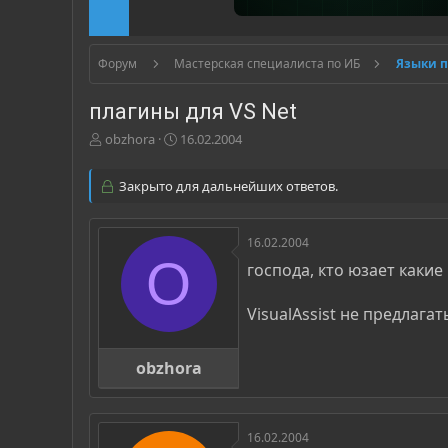
Форум
Мастерская специалиста по ИБ
Языки 
плагины для VS Net
А
Д
obzhora
16.02.2004
в
а
т
т
Закрыто для дальнейших ответов.
о
а
р
н
т
а
16.02.2004
е
ч
O
м
а
господа, кто юзает какие
ы
л
а
VisualAssist не предлага
obzhora
16.02.2004