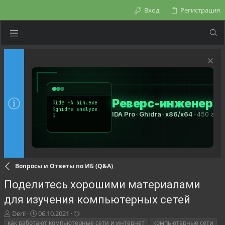
Вход
Регистрация
Вопросы и Ответы по ИБ (Q&A)
Поделитесь хорошими материалами
для изучения компьютерных сетей
А
Д
Т
Deril
06.10.2021
в
а
е
как работают компьютерные сети и интернет
компьютерные сети