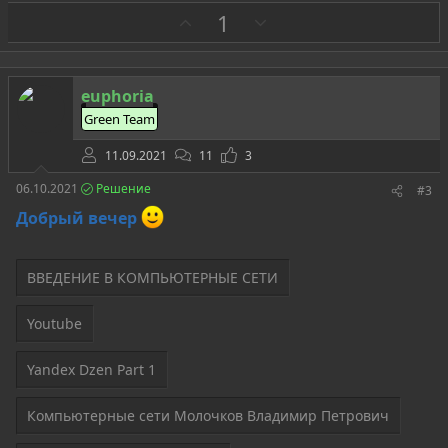
З
П
1
а
р
о
т
euphoria
и
Green Team
в
11.09.2021
11
3
06.10.2021
Решение
#3
Добрый вечер
ВВЕДЕНИЕ В КОМПЬЮТЕРНЫЕ СЕТИ
Youtube
Yandex Dzen Part 1
Компьютерные сети Молочков Владимир Петрович