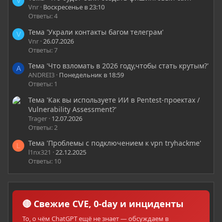
V
Vnr
Воскресенье в 23:10
Ответы: 4
Тема 'Украли контакты багом телеграм'
V
Vnr
26.07.2026
Ответы: 7
Тема 'Что взломать в 2026 году,чтобы стать крутым?'
A
ANDREI3
Понедельник в 18:59
Ответы: 1
Тема 'Как вы используете ИИ в Pentest-проектах /
Vulnerability Assessment?'
Trager
12.07.2026
Ответы: 2
Тема 'Проблемы с подключением к vpn tryhackme'
L
l1nx321
22.12.2025
Ответы: 10
🔴 Свежие CVE, 0-day и инциденты
То, о чём ChatGPT ещё не знает — обсуждаем в