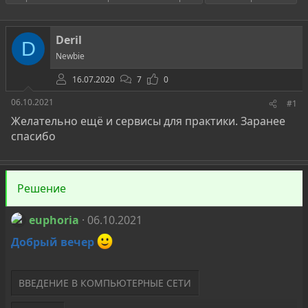
т
т
г
о
а
и
р
н
Deril
D
т
а
Newbie
е
ч
м
а
16.07.2020
7
0
ы
л
а
06.10.2021
#1
Желательно ещё и сервисы для практики. Заранее
спасибо
Решение
euphoria
06.10.2021
Добрый вечер
ВВЕДЕНИЕ В КОМПЬЮТЕРНЫЕ СЕТИ