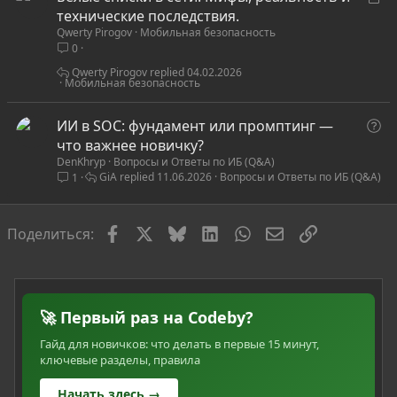
т
технические последствия.
Qwerty Pirogov
Мобильная безопасность
а
0
т
ь
Qwerty Pirogov
04.02.2026
Мобильная безопасность
я
В
ИИ в SOC: фундамент или промптинг —
о
что важнее новичку?
DenKhryp
Вопросы и Ответы по ИБ (Q&A)
п
GiA
11.06.2026
Вопросы и Ответы по ИБ (Q&A)
1
р
о
с
Facebook
X
Bluesky
LinkedIn
WhatsApp
Электронная по
Ссылка
Поделиться:
🚀 Первый раз на Codeby?
Гайд для новичков: что делать в первые 15 минут,
ключевые разделы, правила
Начать здесь →