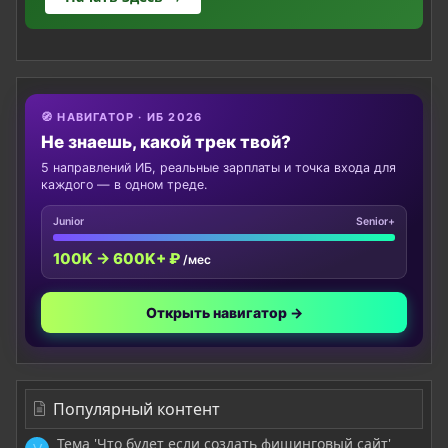
🧭 НАВИГАТОР · ИБ 2026
Не знаешь, какой трек твой?
5 направлений ИБ, реальные зарплаты и точка входа для
каждого — в одном треде.
Junior
Senior+
100K → 600K+ ₽
/мес
Открыть навигатор →
Популярный контент
Тема 'Что будет если создать фишинговый сайт'