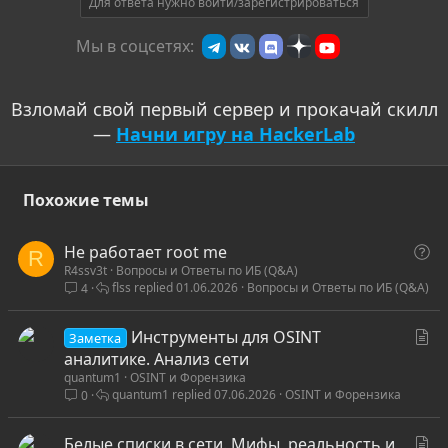
т
Для ответа нужно войти/зарегистрироваться
и
Мы в соцсетях:
в
Взломай свой первый сервер и прокачай скилл
—
Начни игру на HackerLab
Похожие темы
В
Не работает root me
R
R4ssv3t
Вопросы и Ответы по ИБ (Q&A)
о
flss
01.06.2026
Вопросы и Ответы по ИБ (Q&A)
4
п
р
С
Инструменты для OSINT
о
Заметка
т
аналитике. Анализ сети
с
quantum1
OSINT и Форензика
а
quantum1
07.06.2026
OSINT и Форензика
0
т
ь
С
Белые списки в сети. Мифы, реальность и
я