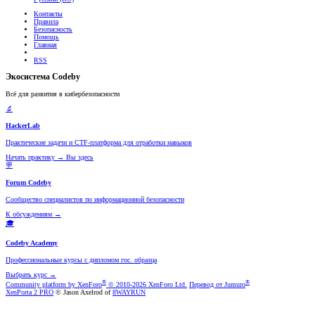
Контакты
Правила
Безопасность
Помощь
Главная
RSS
Экосистема Codeby
Всё для развития в кибербезопасности
🔬
HackerLab
Практические задачи и CTF-платформа для отработки навыков
Начать практику
→
Вы здесь
💬
Forum Codeby
Сообщество специалистов по информационной безопасности
К обсуждениям
→
🎓
Codeby Academy
Профессиональные курсы с дипломом гос. образца
Выбрать курс
→
®
®
Community platform by XenForo
© 2010-2026 XenForo Ltd.
Перевод от Jumuro
XenPorta 2 PRO
© Jason Axelrod of
8WAYRUN