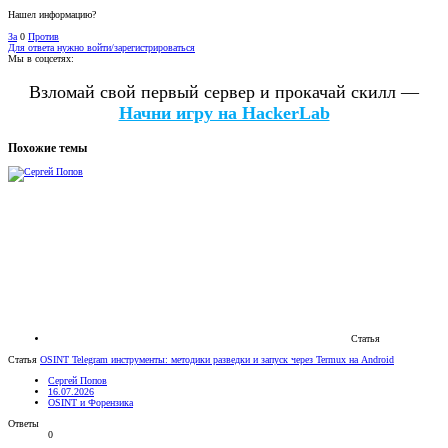
Нашел информацию?
За
0
Против
Для ответа нужно войти/зарегистрироваться
Мы в соцсетях:
Взломай свой первый сервер и прокачай скилл —
Начни игру на HackerLab
Похожие темы
Статья
Статья
OSINT Telegram инструменты: методики разведки и запуск через Termux на Android
Сергей Попов
16.07.2026
OSINT и Форензика
Ответы
0