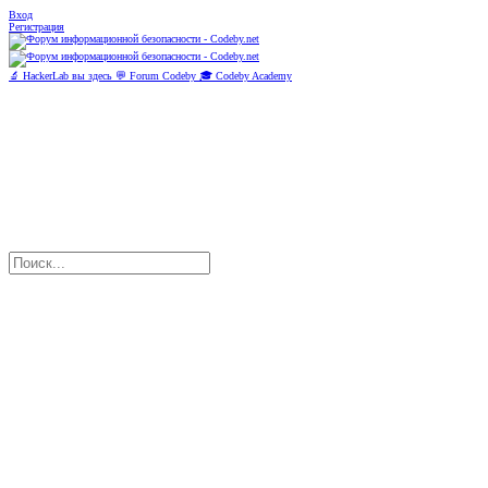
Вход
Регистрация
🔬
HackerLab
вы здесь
💬
Forum Codeby
🎓
Codeby Academy