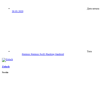
Дата начала
30.05.2020
Теги
#termux
#termux #wifi #hacking #android
Zoluch
Newbie