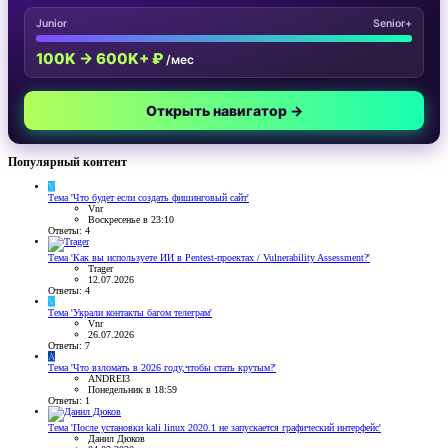
Junior
Senior+
100K → 600K+ ₽
/мес
Открыть навигатор →
Популярный контент
V
Тема 'Что будет если создать фишинговый сайт'
Vnr
Воскресенье в 23:10
Ответы: 4
Тема 'Как вы используете ИИ в Pentest-проектах / Vulnerability Assessment?'
Trager
12.07.2026
Ответы: 4
V
Тема 'Украли контакты багом телеграм'
Vnr
26.07.2026
Ответы: 7
A
Тема 'Что взломать в 2026 году,чтобы стать крутым?'
ANDREI3
Понедельник в 18:59
Ответы: 1
Тема 'После установки kali linux 2020.1 не запускается графический интерфейс'
Данил Дюков