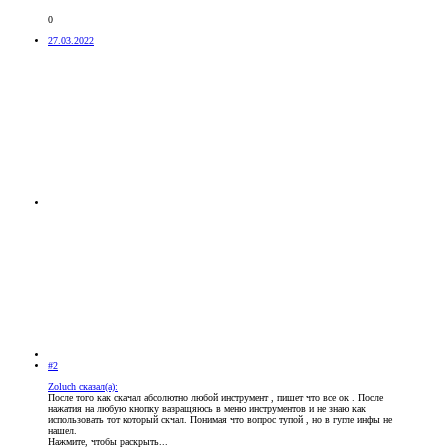
0
27.03.2022
#2
Zoluch сказал(а):
После того как скачал абсолютно любой инструмент , пишет что все ок . После
нажатия на любую кнопку вазращяюсь в меню инструментов и не знаю как
использовать тот который скчал. Понимая что вопрос тупой , но в гугле инфы не
нашел.
Нажмите, чтобы раскрыть...