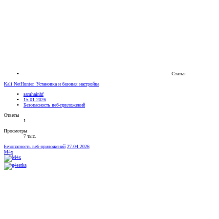
Статья
Kali NetHunter. Установка и базовая настройка
samhainhf
15.01.2026
Безопасность веб-приложений
Ответы
1
Просмотры
7 тыс.
Безопасность веб-приложений
27.04.2026
M4x