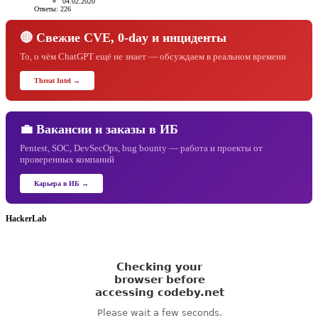
04.02.2020
Ответы: 226
🔴 Свежие CVE, 0-day и инциденты
То, о чём ChatGPT ещё не знает — обсуждаем в реальном времени
Threat Intel →
💼 Вакансии и заказы в ИБ
Pentest, SOC, DevSecOps, bug bounty — работа и проекты от
проверенных компаний
Карьера в ИБ →
HackerLab