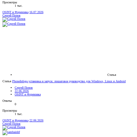
Просмотры
1 тыс.
OSINT и Форензика
16.07.2026
Сергей Попов
Статья
Статья
PhoneInfoga установка и запуск: пошаговое руководство для Windows, Linux и Android
Сергей Попов
22.06.2026
OSINT и Форензика
Ответы
0
Просмотры
1 тыс.
OSINT и Форензика
22.06.2026
Сергей Попов