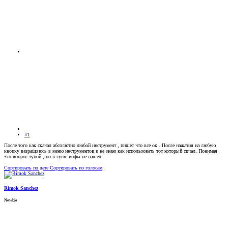
#1
После того как скачал абсолютно любой инструмент , пишет что все ок . После нажатия на любую
кнопку вазращяюсь в меню инструментов и не знаю как использовать тот который скчал. Понимая
что вопрос тупой , но в гугле инфы не нашел.
Сортировать по дате
Сортировать по голосам
Rimok Sanchez
Newbie