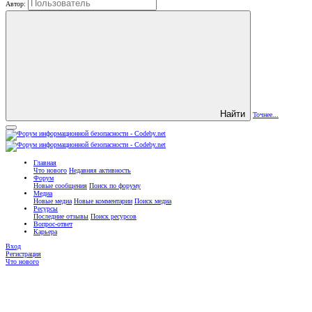
Автор:
Найти
Точнее...
Главная
Что нового
Недавняя активность
Форум
Новые сообщения
Поиск по форуму
Медиа
Новые медиа
Новые комментарии
Поиск медиа
Ресурсы
Последние отзывы
Поиск ресурсов
Вопрос-ответ
Карьера
Вход
Регистрация
Что нового