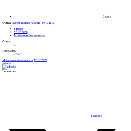
Статья
Статья
Перепрошивка Android: от А до Я.
g4serka
17.02.2026
Мобильная безопасность
Ответы
1
Просмотры
2 тыс.
Мобильная безопасность
17.02.2026
g4serka
Поделиться:
Facebook