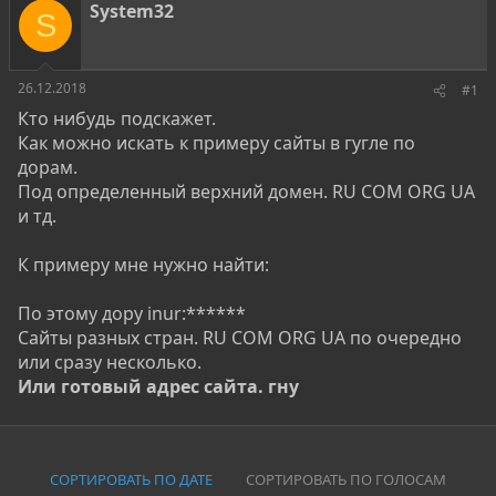
о
а
и
System32
S
р
н
т
а
е
ч
м
а
26.12.2018
#1
ы
л
Кто нибудь подскажет.
а
Как можно искать к примеру сайты в гугле по
дорам.
Под определенный верхний домен. RU COM ORG UA
и тд.
К примеру мне нужно найти:
По этому дору inur:******
Сайты разных стран. RU COM ORG UA по очередно
или сразу несколько.
Или готовый адрес сайта. гну
СОРТИРОВАТЬ ПО ДАТЕ
СОРТИРОВАТЬ ПО ГОЛОСАМ