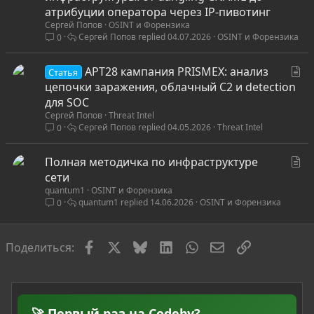
а
атрибуции оператора через IP-пивотинг
Сергей Попов
OSINT и Форензика
т
Сергей Попов
04.07.2026
OSINT и Форензика
0
ь
я
С
APT28 кампания PRISMEX: анализ
Статья
т
цепочки заражения, облачный C2 и detection
а
для SOC
Сергей Попов
Threat Intel
т
Сергей Попов
04.05.2026
Threat Intel
0
ь
я
С
Полная методичка по инфраструктуре
т
сети
quantum1
OSINT и Форензика
а
quantum1
14.06.2026
OSINT и Форензика
0
т
ь
я
Facebook
X
Bluesky
LinkedIn
WhatsApp
Электронная по
Ссылка
Поделиться:
🚀 Первый раз на Codeby?