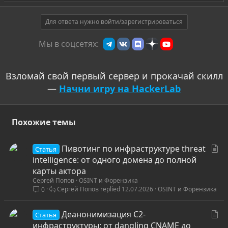
а
р
о
т
Для ответа нужно войти/зарегистрироваться
и
Мы в соцсетях:
в
Взломай свой первый сервер и прокачай скилл
—
Начни игру на HackerLab
Похожие темы
С
Пивотинг по инфраструктуре threat
Статья
т
intelligence: от одного домена до полной
а
карты актора
Сергей Попов
OSINT и Форензика
т
Сергей Попов
12.07.2026
OSINT и Форензика
0
ь
я
С
Деанонимизация C2-
Статья
т
инфраструктуры: от dangling CNAME до