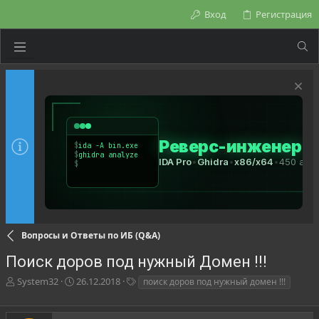
Вход
Регистрация
Вопросы и Ответы по ИБ (Q&A)
Поиск доров под нужный Домен !!!
А
Д
Т
System32
26.12.2018
поиск доров под нужный домен !!!
в
а
е
т
т
г