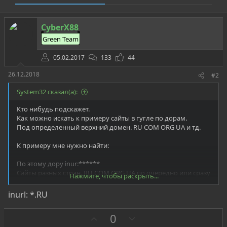
CyberX88
Green Team
05.02.2017
133
44
26.12.2018
#2
System32 сказал(а):
Кто нибудь подскажет.
Как можно искать к примеру сайты в гугле по дорам.
Под определенный верхний домен. RU COM ORG UA и тд.
К примеру мне нужно найти:
По этому дору inur:******
Сайты разных стран. RU COM ORG UA по очередно или сразу
Нажмите, чтобы раскрыть...
несколько.
Или готовый адрес сайта. гну
inurl: *.RU
З
П
0