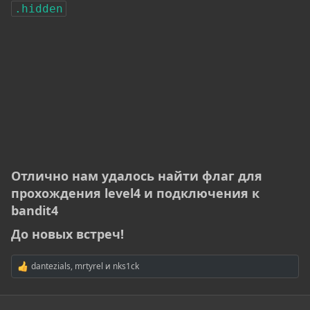
.hidden
Отлично нам удалось найти флаг для
прохождения level4 и подключения к
bandit4​
До новых встреч!​
dantezials
,
mrtyrel
и
nks1ck
Р
е
а
к