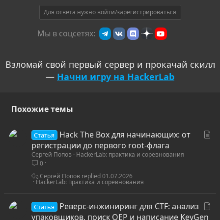
ц
и
Для ответа нужно войти/зарегистрироваться
и
:
Мы в соцсетях:
Взломай свой первый сервер и прокачай скилл
—
Начни игру на HackerLab
Похожие темы
С
Hack The Box для начинающих: от
Статья
т
регистрации до первого root-флага
Сергей Попов
HackerLab: практика и соревнования
а
0
т
ь
Сергей Попов
01.07.2026
HackerLab: практика и соревнования
я
С
Реверс-инжиниринг для CTF: анализ
Статья
т
упаковщиков, поиск OEP и написание KeyGen