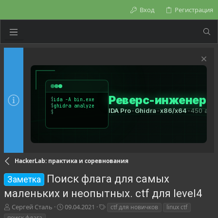
Вход
Регистрация
HackerLab: практика и соревнования
Поиск флага для самых
Заметка
маленьких и неопытных. ctf для level4
А
Д
Т
Сергей Сталь
09.04.2021
ctf для новичков
linux ctf
в
а
е
поиск флага