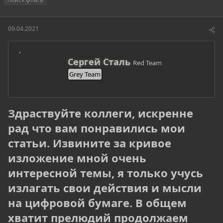
т
т
г
о
а
и
р
н
09.04.2021
т
а
е
ч
м
а
А
ы
л
Сергей Сталь
Red Team
в
а
Grey Team
т
о
р
Здраствуйте коллеги, искренне
рад что вам понравились мои
статьи. Извините за кривое
изложение мной очень
интересной темы, я только учусь
излагать свои действия и мысли
на цифровой бумаге. В общем
хватит прелюдий продолжаем