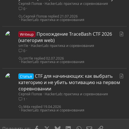
Сергей Попов
HackerLab: практика и соревнования
а
0
т
ь
Сергей Попов
21.07.2026
HackerLab: практика и соревнования
я
С
Прохождение TraceBash CTF 2026
Writeup
т
(категория web)
sm1le
HackerLab: практика и соревнования
а
0
т
ь
sm1le
02.07.2026
HackerLab: практика и соревнования
я
С
CTF для начинающих: как выбрать
Статья
т
категорию и не убить мотивацию на первом
а
соревновании
Сергей Попов
HackerLab: практика и соревнования
т
1
ь
я
M4x
19.04.2026
HackerLab: практика и соревнования
Facebook
X
Bluesky
LinkedIn
WhatsApp
Электронная по
Ссылка
Поделиться: