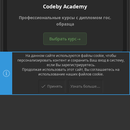
Codeby Academy
Профессиональные курсы с дипломом гос.
образца
Выбрать курс
→
На данном сайте используются файлы cookie, чтобы
персонализировать контент и сохранить Ваш вход в систему,
если Вы зарегистрируетесь.
Продолжая использовать этот сайт, Вы соглашаетесь на
использование наших файлов cookie.
®
Community platform by XenForo
© 2010-2026 XenForo Ltd.
Перевод
®
от Jumuro
Принять
Узнать больше....
XenPorta 2 PRO
© Jason Axelrod of
8WAYRUN