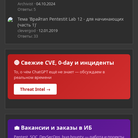
Archivist
04.10.2024
Ответы: 5
Тема 'Врайтап Pentestit Lab 12 - для начинающих
(часть 1)'
clevergod
12.01.2019
Ответы: 33
🔴 Свежие CVE, 0-day и инциденты
То, о чём ChatGPT ещё не знает — обсуждаем в
реальном времени
Threat Intel →
💼 Вакансии и заказы в ИБ
Pentest, SOC, DevSecOps, bug bounty — работа и проекты