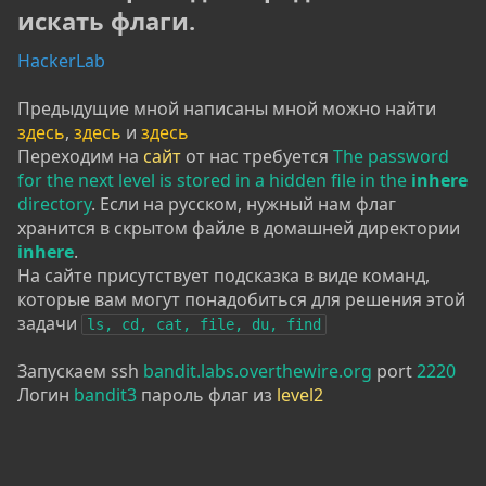
искать флаги.​
HackerLab
Предыдущие мной написаны мной можно найти
здесь
,
здесь
и
здесь
Переходим на
сайт
от нас требуется
The password
for the next level is stored in a hidden file in the
inhere
directory
. Если на русском, нужный нам флаг
хранится в скрытом файле в домашней директории
inhere
.
На сайте присутствует подсказка в виде команд,
которые вам могут понадобиться для решения этой
задачи
ls, cd, cat, file, du, find
Запускаем ssh
bandit.labs.overthewire.org
port
2220
Логин
bandit3
пароль флаг из
level2