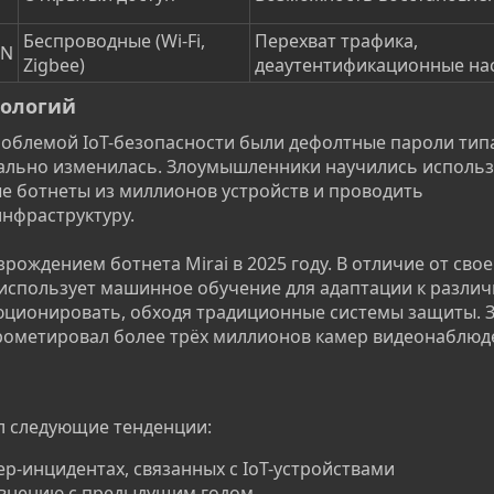
Беспроводные (Wi-Fi,
Перехват трафика,
PN
Zigbee)
деаутентификационные на
ологий​
роблемой IoT-безопасности были дефолтные пароли тип
нально изменилась. Злоумышленники научились использ
ые ботнеты из миллионов устройств и проводить
нфраструктуру.
рождением ботнета Mirai в 2025 году. В отличие от свое
 использует машинное обучение для адаптации к разли
юционировать, обходя традиционные системы защиты. 
рометировал более трёх миллионов камер видеонаблюд
л следующие тенденции:
р-инцидентах, связанных с IoT-устройствами
равнению с предыдущим годом