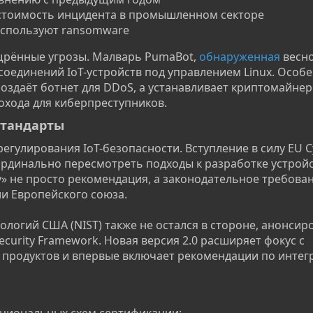
 стоимость инцидента в промышленном секторе
используют ransomware
щрённые угрозы. Малварь PumaBot,
обнаруженная
весно
соединений IoT-устройств под управлением Linux. Особ
создаёт ботнет для DDoS, а устанавливает криптомайнер
охода для киберпреступников.
тандарты​
регулирования IoT-безопасности. Вступление в силу EU C
кардинально пересмотреть подходы к разработке устройс
» не просто рекомендация, а законодательное требован
ии Европейского союза.
логий США (NIST) также не остался в стороне, анонсир
curity Framework. Новая версия 2.0 расширяет фокус с
 продуктов и впервые включает рекомендации по интегр