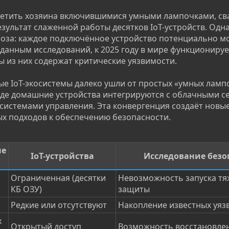
третить хозяина включившимися умными лампочками, с
зультат слаженной работы десятков IoT-устройств. Одна
роза: каждое подключённое устройство потенциально м
данным исследований, к 2025 году в мире функционирует
ы из них содержат критические уязвимости.
ые IoT-экосистемы далеко ушли от простых «умных ламп
где домашние устройства интегрируются с облачными с
стемами управления. Эта конвергенция создаёт новы
ых подходов к обеспечению безопасности.
ые
IoT-устройства
Исследование безо
Ограниченная (десятки
Невозможность запуска тя
КБ ОЗУ)
защиты
Редкие или отсутствуют
Накопление известных уяз
х
Открытый доступ
Возможность восстановле