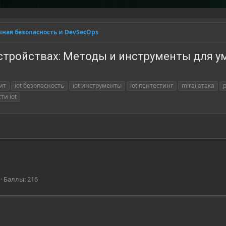
ная безопасность и DevSecOps
устройствах: Методы и инструменты для у
дит
iot безопасность
iot инструменты
iot пентестинг
mirai атака
ти iot
Баллы
216