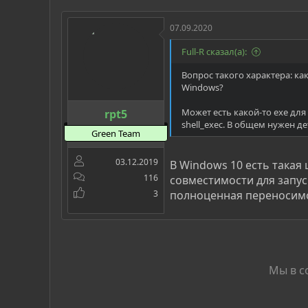
07.09.2020
Full-R сказал(а):
Вопрос такого характера: ка
Windows?
Может есть какой-то exe для
rpt5
shell_exec. В общем нужен д
Green Team
03.12.2019
В Windows 10 есть такая 
116
совместимости для запуск
3
полноценная переносимо
Мы в с