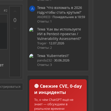
Тема 'Что взломать в 2026
A
З
#2
году,чтобы стать крутым?'
а
ANDREI3
Понедельник в 18:59
0
Ответы: 1
П
Тема 'Как вы используете
р
ИИ в Pentest-проектах /
о
Vulnerability Assessment?'
т
Trager
12.07.2026
Ответы: 2
и
в
Тема 'Kubernetes!!'
panda232
30.06.2026
ет
Ответы: 3
🔴 Свежие CVE, 0-day
истрироваться
и инциденты
То, о чём ChatGPT ещё не
знает — обсуждаем в
реальном времени