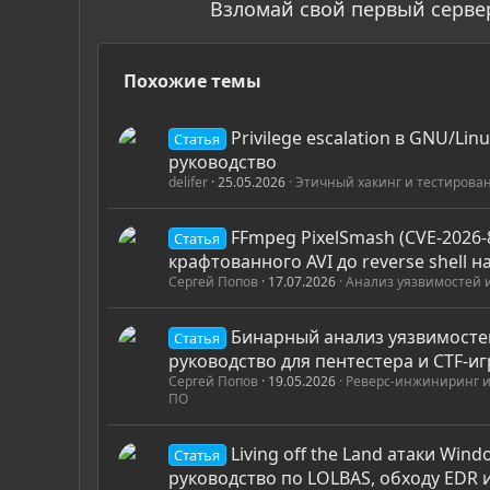
Взломай свой первый серве
Похожие темы
Privilege escalation в GNU/Lin
Статья
руководство
delifer
25.05.2026
Этичный хакинг и тестирова
FFmpeg PixelSmash (CVE-2026-8
Статья
крафтованного AVI до reverse shell 
Сергей Попов
17.07.2026
Анализ уязвимостей 
Бинарный анализ уязвимосте
Статья
руководство для пентестера и CTF-и
Сергей Попов
19.05.2026
Реверс-инжиниринг и
ПО
Living off the Land атаки Win
Статья
руководство по LOLBAS, обходу EDR и