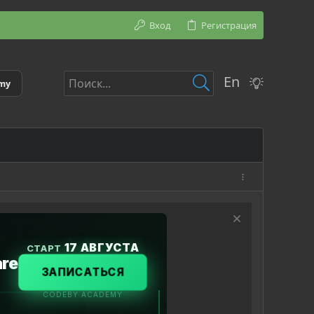
Вход
Регистрация
En
emy