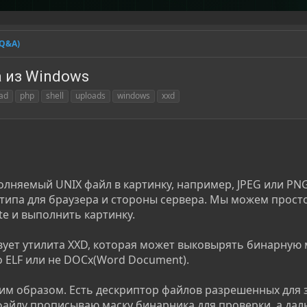
(Q&A)
 из Windows
ead
php
shell
uploads
windows
xxd
лняемый UNIX файл в картинку, например, JPEG или PNG
типа для браузера и стороны сервера. Мы можем прост
ite и выполнить картинку.
вует утилита XXD, которая может выковырять бинарную 
о ELF или не DOCx(Word Document).
им образом. Есть дескриптор файлов разрешенных для 
 файлу прописываю маску бинарника для проверки, а да