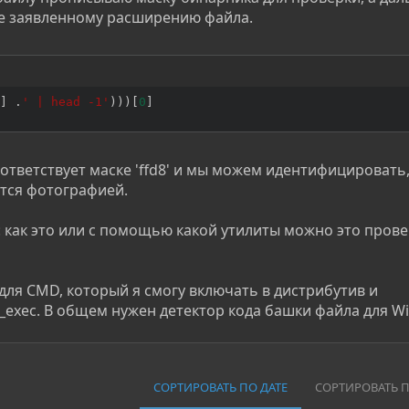
ие заявленному расширению файла.
]
.
' | head -1'
)
)
)
[
0
]
ответствует маске 'ffd8' и мы можем идентифицировать,
тся фотографией.
: как это или с помощью какой утилиты можно это пров
 для CMD, который я смогу включать в дистрибутив и
l_exec. В общем нужен детектор кода башки файла для W
СОРТИРОВАТЬ ПО ДАТЕ
СОРТИРОВАТЬ 