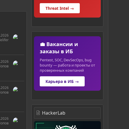
Threat Intel →
.2026
elifer
💼 Вакансии и
заказы в ИБ
Pentest, SOC, DevSecOps, bug
.2026
bounty — работа и проекты от
Попов
проверенных компаний
Карьера в ИБ →
.2026
Попов
HackerLab
.2026
Попов