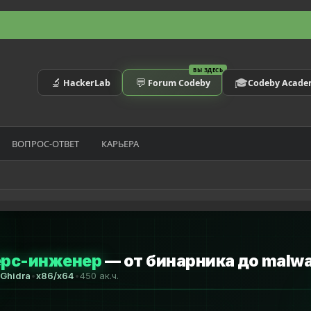
ВЫ ЗДЕСЬ
🔬
💬
🎓
HackerLab
Forum Codeby
Codeby Acad
ВОПРОС-ОТВЕТ
КАРЬЕРА