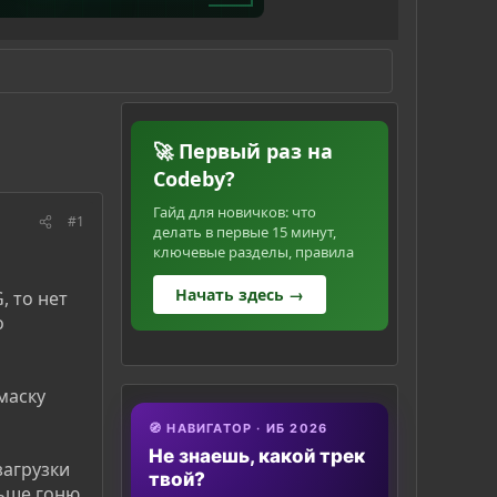
🚀 Первый раз на
Codeby?
Гайд для новичков: что
#1
делать в первые 15 минут,
ключевые разделы, правила
Начать здесь →
, то нет
о
маску
🧭 НАВИГАТОР · ИБ 2026
Не знаешь, какой трек
загрузки
твой?
льше гоню