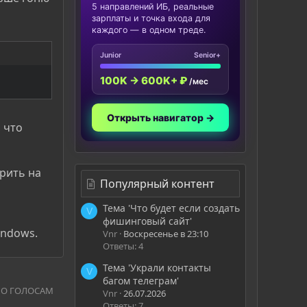
5 направлений ИБ, реальные
зарплаты и точка входа для
каждого — в одном треде.
Junior
Senior+
100K → 600K+ ₽
/мес
Открыть навигатор →
 что
ерить на
Популярный контент
Тема 'Что будет если создать
V
фишинговый сайт'
indows.
Vnr
Воскресенье в 23:10
Ответы: 4
Тема 'Украли контакты
V
багом телеграм'
ПО ГОЛОСАМ
Vnr
26.07.2026
Ответы: 7