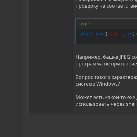
проверку на соответств
PHP:
shell_exec
(
'xxd '
.
$f
[
0
Например, башка JPEG со
программа не притворяе
Вопрос такого характера
системе Windows?
Может есть какой-то exe
использовать через shel