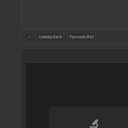
Codeby Dark
Русский (RU)
🔬