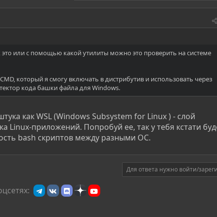
к это или с помощью какой утилиты можно это проверить на системе
 CMD, который я смогу включать в дистрибутив и использовать через
етектор кода башки файла для Windows.
штука как WSL (Windows Subsystem for Linux ) - слой
а Linux-приложений. Попробуй ее, так у тебя кстати буд
сть bash скриптов между разными ОС.
Для ответа нужно войти/зарег
оцсетях: