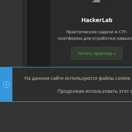
HackerLab
Практические задачи и CTF-
платформа для отработки навык
Начать практику
→
На данном сайте используются файлы cookie,
Продолжая использовать этот с
®
Community platform by XenForo
© 2010-2026 XenForo Ltd
XenPorta 2 PRO
© Jason Axelrod of
8WAYRUN