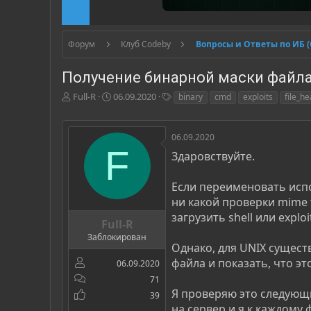
Форум
Клуб Codeby
Вопросы и Ответы по ИБ 
Получение бинарной маски файла
А
Д
Т
Full-R
06.09.2020
binary
cmd
exploits
file_h
в
а
е
т
т
г
о
а
и
06.09.2020
р
н
F
Здаровствуйте.
т
а
е
ч
м
а
Если переименовать испо
ы
л
ни какой проверки mime 
а
загрузить shell или explo
Full-R
Заблокирован
Однако, для UNIX сущест
файла и показать, что эт
06.09.2020
71
Я проверяю это следующ
39
на сервер и я к каждому