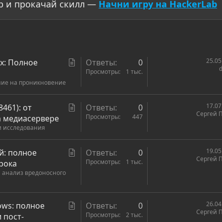
р и прокачай скилл —
Начни игру на HackerLab
С
25.05
ux: Полное
Ответы
0
d
т
Просмотры
1 тыс.
ние на проникновение
а
т
ь
С
17.07
461): от
Ответы
0
Сергей 
я
т
Просмотры
447
на медиасервере
и исследования
а
т
ь
С
19.05
й: полное
Ответы
0
Сергей 
я
т
Просмотры
1 тыс.
грока
 анализ вредоносного
а
т
ь
С
26.04
dows: полное
Ответы
0
я
Сергей 
т
Просмотры
2 тыс.
 пост-