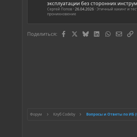
эксплуатации без сторонних инстру
Сергей Попов
26.04.2026
Этичный хакинг и те
проникновение
Facebook
X
Bluesky
LinkedIn
WhatsApp
Элект
С
Поделиться:
Форум
Клуб Codeby
Вопросы и Ответы по ИБ 