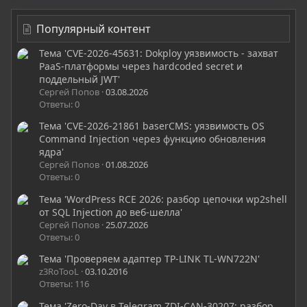
Популярный контент
Тема 'CVE-2026-45631: Dokploy уязвимость - захват
PaaS-платформы через hardcoded secret и
поддельный JWT'
Сергей Попов
03.08.2026
Ответы: 0
Тема 'CVE-2026-21861 baserCMS: уязвимость OS
Command Injection через функцию обновления
ядра'
Сергей Попов
01.08.2026
Ответы: 0
Тема 'WordPress RCE 2026: разбор цепочки wp2shell
от SQL Injection до веб-шелла'
Сергей Попов
25.07.2026
Ответы: 0
Тема 'Проверяем адаптер TP-LINK TL-WN722N'
z3RoTooL
03.10.2016
Ответы: 116
Тема 'Zero-Day в Telegram ZDI-CAN-30207: разбор