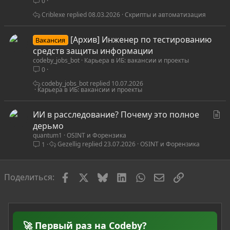
0
Criblexe
08.03.2026
Скрипты и автоматизация
[Архив] Инженер по тестированию
Вакансия
средств защиты информации
codeby_jobs_bot
Карьера в ИБ: вакансии и проекты
0
codeby_jobs_bot
10.07.2026
Карьера в ИБ: вакансии и проекты
С
ИИ в расследование? Почему это полное
т
дерьмо
quantum1
OSINT и Форензика
а
Gezellig
23.07.2026
OSINT и Форензика
1
т
ь
я
Facebook
X
Bluesky
LinkedIn
WhatsApp
Электронная по
Ссылка
Поделиться:
🚀 Первый раз на Codeby?