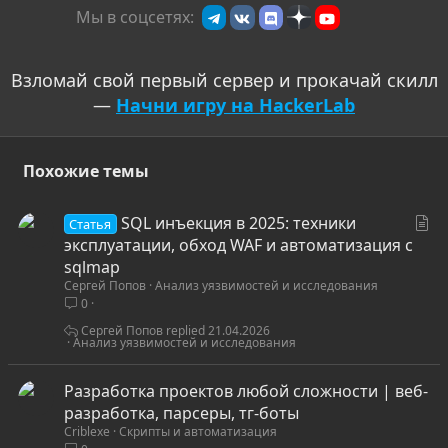
Мы в соцсетях:
Взломай свой первый сервер и прокачай скилл
—
Начни игру на HackerLab
Похожие темы
С
SQL инъекция в 2025: техники
Статья
т
эксплуатации, обход WAF и автоматизация с
а
sqlmap
Сергей Попов
Анализ уязвимостей и исследования
т
0
ь
я
Сергей Попов
21.04.2026
Анализ уязвимостей и исследования
Разработка проектов любой сложности | веб-
разработка, парсеры, тг-боты
Criblexe
Скрипты и автоматизация