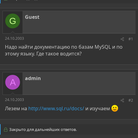
о
а
р
н
т
а
Guest
е
ч
G
м
а
ы
л
а
24.10.2003
#1
Надо найти документацию по базам MySQL и по
этому языку. Где такое водится?
admin
A
24.10.2003
#2
Лезем на
http://www.sql.ru/docs/
и изучаем
Закрыто для дальнейших ответов.