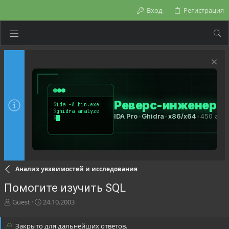
Вход
Регистрация
Анализ уязвимостей и исследования
Помогите изучить SQL
А
Д
Guest
24.10.2003
в
а
т
т
Закрыто для дальнейших ответов.