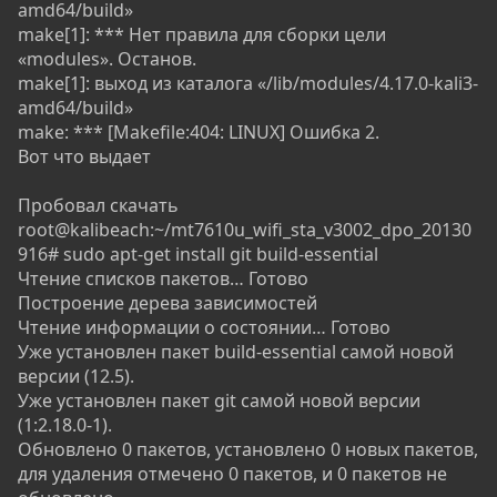
amd64/build»
make[1]: *** Нет правила для сборки цели
«modules». Останов.
make[1]: выход из каталога «/lib/modules/4.17.0-kali3-
amd64/build»
make: *** [Makefile:404: LINUX] Ошибка 2.
Вот что выдает
Пробовал скачать
root@kalibeach:~/mt7610u_wifi_sta_v3002_dpo_20130
916# sudo apt-get install git build-essential
Чтение списков пакетов… Готово
Построение дерева зависимостей
Чтение информации о состоянии… Готово
Уже установлен пакет build-essential самой новой
версии (12.5).
Уже установлен пакет git самой новой версии
(1:2.18.0-1).
Обновлено 0 пакетов, установлено 0 новых пакетов,
для удаления отмечено 0 пакетов, и 0 пакетов не