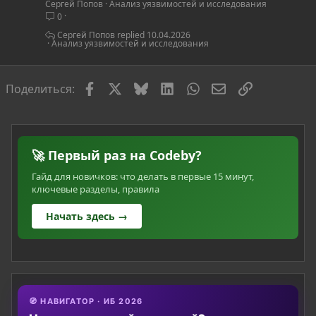
Сергей Попов
Анализ уязвимостей и исследования
т
0
ь
я
Сергей Попов
10.04.2026
Анализ уязвимостей и исследования
Facebook
X
Bluesky
LinkedIn
WhatsApp
Электронная по
Ссылка
Поделиться:
🚀 Первый раз на Codeby?
Гайд для новичков: что делать в первые 15 минут,
ключевые разделы, правила
Начать здесь →
🧭 НАВИГАТОР · ИБ 2026