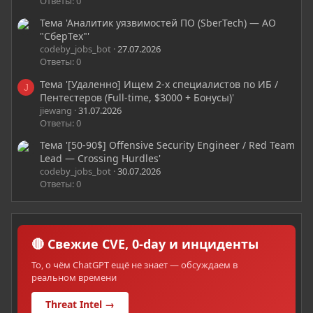
Ответы: 0
Тема 'Аналитик уязвимостей ПО (SberTech) — АО
"СберТех"'
codeby_jobs_bot
27.07.2026
Ответы: 0
Тема '[Удаленно] Ищем 2-х специалистов по ИБ /
J
Пентестеров (Full-time, $3000 + Бонусы)'
jiewang
31.07.2026
Ответы: 0
Тема '[50-90$] Offensive Security Engineer / Red Team
Lead — Crossing Hurdles'
codeby_jobs_bot
30.07.2026
Ответы: 0
🔴 Свежие CVE, 0-day и инциденты
То, о чём ChatGPT ещё не знает — обсуждаем в
реальном времени
Threat Intel →