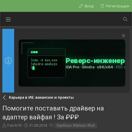
Вход
Регистрация
Карьера в ИБ: вакансии и проекты
Помогите поставить драйвер на
адаптер вайфая ! За ₽₽₽
А
Д
Т
Patrik76
31.08.2018
#дебиан #debian #kali
в
а
е