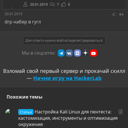
20.01.2019
7
0
20.01.2019
#4
drp набер в гугл
Для ответа нужно войти/зарегистрироваться
Мы в соцсетях:
Взломай свой первый сервер и прокачай скилл
—
Начни игру на HackerLab
Похожие темы
С
Настройка Kali Linux для пентеста:
Статья
т
кастомизация, инструменты и оптимизация
а
окружения