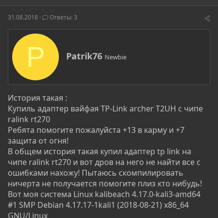
т
т
г
о
а
и
31.08.2018
Ответы: 3
р
н
т
а
е
ч
P
м
а
А
Patrik76
Newbie
ы
л
в
а
т
о
р
История такая :
Купиль адаптер вайфая TP-Link archer T2UH с чипе
ralink rt270
Ребята помогите пожалуйста +13 в карму и +7
защита от огня!
В общем история такая купил адаптер tp link на
чипе ralink rt270 и вот дров на него не найти все с
ошибками нахожу! Пытаюсь скомпилировать
ничерта не получается помогите плиз кто нибудь!
Вот моя система Linux kalibeach 4.17.0-kali3-amd64
#1 SMP Debian 4.17.17-1kali1 (2018-08-21) x86_64
GNU/Linux