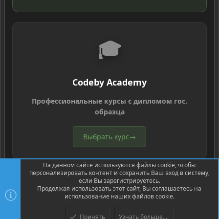
🎓
Codeby Academy
Профессиональные курсы с дипломом гос.
образца
Выбрать курс
→
®
Community platform by XenForo
© 2010-2026 XenForo Ltd.
Перевод
®
от Jumuro