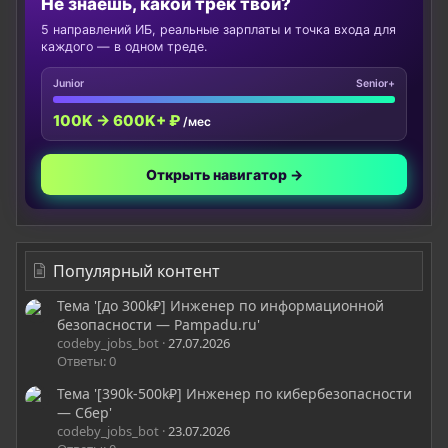
Не знаешь, какой трек твой?
5 направлений ИБ, реальные зарплаты и точка входа для
каждого — в одном треде.
Junior
Senior+
100K → 600K+ ₽
/мес
Открыть навигатор →
Популярный контент
Тема '[до 300k₽] Инженер по информационной
безопасности — Pampadu.ru'
codeby_jobs_bot
27.07.2026
Ответы: 0
Тема '[390k-500k₽] Инженер по кибербезопасности
— Сбер'
codeby_jobs_bot
23.07.2026