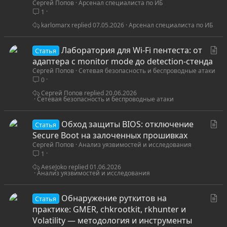
Сергей Попов
Арсенал специалиста по ИБ
т
1
ь
я
karlomarx
07.05.2026
Арсенал специалиста по ИБ
С
Лаборатория для Wi-Fi пентеста: от
Статья
т
адаптера с monitor mode до detection-стенда
Сергей Попов
Сетевая безопасность и беспроводные атаки
а
0
т
ь
Сергей Попов
20.06.2026
Сетевая безопасность и беспроводные атаки
я
С
Обход защиты BIOS: отключение
Статья
т
Secure Boot на залоченных прошивках
Сергей Попов
Анализ уязвимостей и исследования
а
1
т
ь
AeseJoko
01.06.2026
Анализ уязвимостей и исследования
я
С
Обнаружение руткитов на
Статья
т
практике: GMER, chkrootkit, rkhunter и
а
Volatility — методология и инструменты