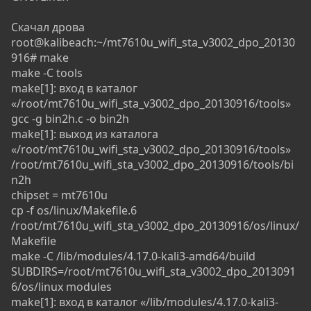
Скачал дрова
root@kalibeach:~/mt7610u_wifi_sta_v3002_dpo_20130
916# make
make -C tools
make[1]: вход в каталог
«/root/mt7610u_wifi_sta_v3002_dpo_20130916/tools»
gcc -g bin2h.c -o bin2h
make[1]: выход из каталога
«/root/mt7610u_wifi_sta_v3002_dpo_20130916/tools»
/root/mt7610u_wifi_sta_v3002_dpo_20130916/tools/bi
n2h
chipset = mt7610u
cp -f os/linux/Makefile.6
/root/mt7610u_wifi_sta_v3002_dpo_20130916/os/linux/
Makefile
make -C /lib/modules/4.17.0-kali3-amd64/build
SUBDIRS=/root/mt7610u_wifi_sta_v3002_dpo_2013091
6/os/linux modules
make[1]: вход в каталог «/lib/modules/4.17.0-kali3-