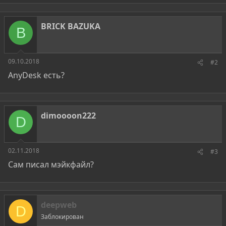
BRICK BAZUKA
B
09.10.2018
#2
AnyDesk есть?
dimoooon222
D
02.11.2018
#3
Сам писал мэйкфайл?
deepweb
D
Заблокирован