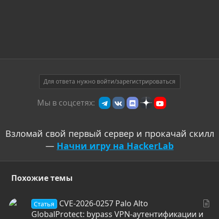
Для ответа нужно войти/зарегистрироваться
Мы в соцсетях:
Взломай свой первый сервер и прокачай скилл
—
Начни игру на HackerLab
Похожие темы
С
CVE-2026-0257 Palo Alto
Статья
т
GlobalProtect: bypass VPN-аутентификации и