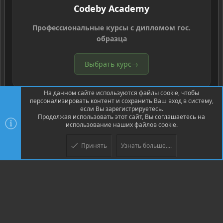
Codeby Academy
Профессиональные курсы с дипломом гос.
образца
Выбрать курс
→
На данном сайте используются файлы cookie, чтобы
персонализировать контент и сохранить Ваш вход в систему,
если Вы зарегистрируетесь.
Продолжая использовать этот сайт, Вы соглашаетесь на
использование наших файлов cookie.
®
Community platform by XenForo
© 2010-2026 XenForo Ltd.
Перевод
®
от Jumuro
Принять
Узнать больше....
Верх
Низ
XenPorta 2 PRO
© Jason Axelrod of
8WAYRUN