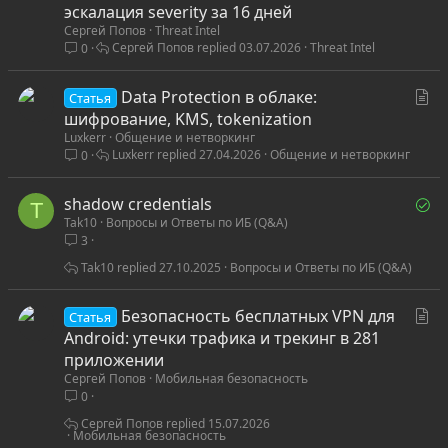
а
эскалация severity за 16 дней
Сергей Попов
Threat Intel
т
Сергей Попов
03.07.2026
Threat Intel
0
ь
я
С
Data Protection в облаке:
Статья
т
шифрование, KMS, tokenization
Luxkerr
Общение и нетворкинг
а
Luxkerr
27.04.2026
Общение и нетворкинг
0
т
ь
Р
shadow credentials
я
T
Tak10
Вопросы и Ответы по ИБ (Q&A)
е
3
ш
ё
Tak10
27.10.2025
Вопросы и Ответы по ИБ (Q&A)
н
С
Безопасность бесплатных VPN для
Статья
т
Android: утечки трафика и трекинг в 281
а
приложении
Сергей Попов
Мобильная безопасность
т
0
ь
я
Сергей Попов
15.07.2026
Мобильная безопасность