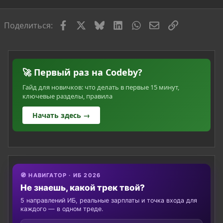
Facebook
X
Bluesky
LinkedIn
WhatsApp
Электронная по
Ссылка
Поделиться:
🚀 Первый раз на Codeby?
Гайд для новичков: что делать в первые 15 минут,
ключевые разделы, правила
Начать здесь →
🧭 НАВИГАТОР · ИБ 2026
Не знаешь, какой трек твой?
5 направлений ИБ, реальные зарплаты и точка входа для
каждого — в одном треде.