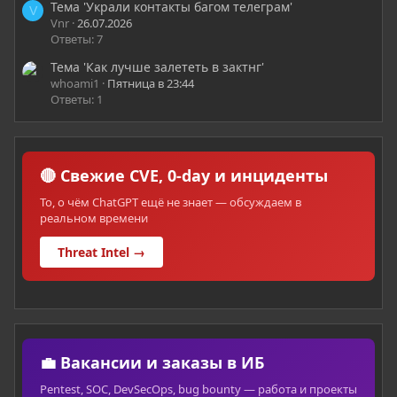
Тема 'Украли контакты багом телеграм'
V
Vnr
26.07.2026
Ответы: 7
Тема 'Как лучше залететь в зактнг'
whoami1
Пятница в 23:44
Ответы: 1
🔴 Свежие CVE, 0-day и инциденты
То, о чём ChatGPT ещё не знает — обсуждаем в
реальном времени
Threat Intel →
💼 Вакансии и заказы в ИБ
Pentest, SOC, DevSecOps, bug bounty — работа и проекты