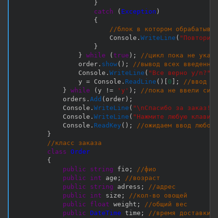
}
catch
(
Exception
)
{
//блок в котором обрабатыва
                        Console
.
WriteLine
(
"Повторит
}
}
while
(
true
)
;
//цикл пока не укаж
                order
.
show
(
)
;
//вывод всех введенны
                Console
.
WriteLine
(
"Все верно y/n?"
)
                y 
=
 Console
.
ReadLine
(
)
[
0
]
;
//ввод с
}
while
(
y 
!=
'y'
)
;
//пока не ввели сим
            orders
.
Add
(
order
)
;
            Console
.
WriteLine
(
"\nСпасибо за заказ!"
            Console
.
WriteLine
(
"Нажмите любую клавиш
            Console
.
ReadKey
(
)
;
//ожидаем ввод любог
}
//класс заказа
class
Order
{
public
string
 fio
;
//фио
public
int
 age
;
//возраст
public
string
 adress
;
//адрес
public
int
 size
;
//кол-во овощей
public
float
 weight
;
//общий вес
public
DateTime
 time
;
//время доставки