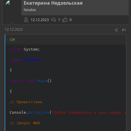
о
а
и
Екатерина Недзельская
р
н
Newbie
т
а
е
ч
12.12.2023
1
0
м
а
ы
л
12.12.2023
#1
а
C#:
using
 System
;
class
Program
{
static
void
Main
(
)
{
// Приветствие
Console
.
WriteLine
(
"Добро пожаловать в наш сервис до
// Запрос ФИО