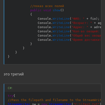
//показ всех полей
public
void
show
(
)
{
                Console
.
WriteLine
(
"ФИО: "
+
 fio
)
;
                Console
.
WriteLine
(
"Возраст: "
+
 age
                Console
.
WriteLine
(
"Адрес: "
+
 adres
                Console
.
WriteLine
(
"Кол-во овощей: "
                Console
.
WriteLine
(
"Общий вес овощей
                Console
.
WriteLine
(
"Время доставки: 
}
}
}
}
это третий
C#:
try
{
//Pass the filepath and filename to the StreamWrite
StreamWriter
 sw 
=
new
StreamWriter
(
"C:\\Test.txt"
)
;