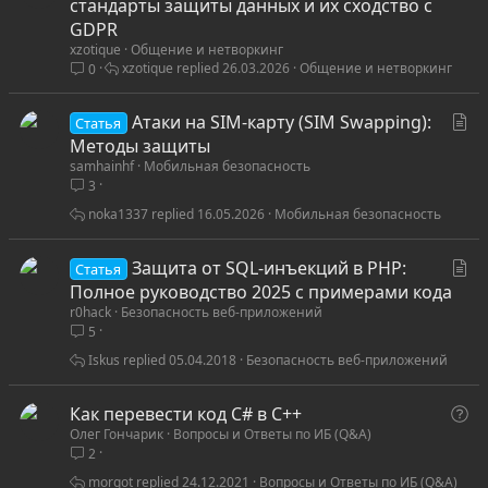
т
стандарты защиты данных и их сходство с
а
GDPR
xzotique
Общение и нетворкинг
т
xzotique
26.03.2026
Общение и нетворкинг
0
ь
я
С
Атаки на SIM-карту (SIM Swapping):
Статья
т
Методы защиты
samhainhf
Мобильная безопасность
а
3
т
ь
noka1337
16.05.2026
Мобильная безопасность
я
С
Защита от SQL-инъекций в PHP:
Статья
т
Полное руководство 2025 с примерами кода
r0hack
Безопасность веб-приложений
а
5
т
ь
Iskus
05.04.2018
Безопасность веб-приложений
я
В
Как перевести код С# в С++
Олег Гончарик
Вопросы и Ответы по ИБ (Q&A)
о
2
п
р
morgot
24.12.2021
Вопросы и Ответы по ИБ (Q&A)