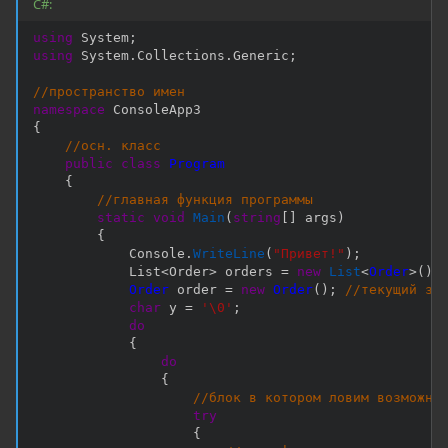
C#:
using
 System
;
using
 System
.
Collections
.
Generic
;
//пространство имен
namespace
{
//осн. класс
public
class
Program
{
//главная функция программы
static
void
Main
(
string
[
]
 args
)
{
            Console
.
WriteLine
(
"Привет!"
)
;
            List
<
Order
>
 orders 
=
new
List
<
Order
>
(
)
;
Order
 order 
=
new
Order
(
)
;
//текущий за
char
 y 
=
'\0'
;
do
{
do
{
//блок в котором ловим возможны
try
{