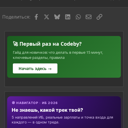
о
с
Facebook
X
Bluesky
LinkedIn
WhatsApp
Электронная по
Ссылка
Поделиться:
🚀 Первый раз на Codeby?
Гайд для новичков: что делать в первые 15 минут,
ключевые разделы, правила
Начать здесь →
🧭 НАВИГАТОР · ИБ 2026
Не знаешь, какой трек твой?
5 направлений ИБ, реальные зарплаты и точка входа для
каждого — в одном треде.