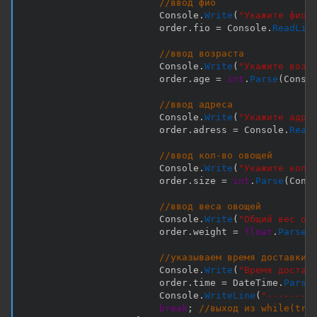
//ввод фио
                        Console
.
Write
(
"Укажите фио:
                        order
.
fio 
=
 Console
.
ReadLin
//ввод возраста
                        Console
.
Write
(
"Укажите возр
                        order
.
age 
=
int
.
Parse
(
Conso
//ввод адреса
                        Console
.
Write
(
"Укажите адре
                        order
.
adress 
=
 Console
.
Read
//ввод кол-во овощей
                        Console
.
Write
(
"Укажите кол-
                        order
.
size 
=
int
.
Parse
(
Cons
//ввод веса овощей
                        Console
.
Write
(
"Общий вес ов
                        order
.
weight 
=
float
.
Parse
(
//указываем время доставки
                        Console
.
Write
(
"Время достав
                        order
.
time 
=
 DateTime
.
Parse
                        Console
.
WriteLine
(
"--------
break
;
//выход из while(tru