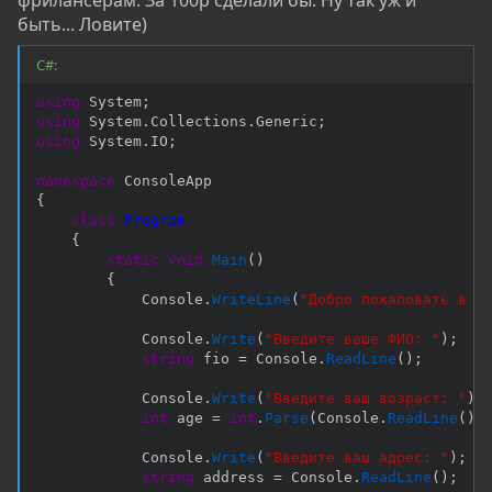
фрилансерам. За 100р сделали бы. Ну так уж и
быть... Ловите)
C#:
using
 System
;
using
 System
.
Collections
.
Generic
;
using
 System
.
IO
;
namespace
{
class
Program
{
static
void
Main
(
)
{
            Console
.
WriteLine
(
"Добро пожаловать в н
            Console
.
Write
(
"Введите ваше ФИО: "
)
;
string
 fio 
=
 Console
.
ReadLine
(
)
;
            Console
.
Write
(
"Введите ваш возраст: "
)
;
int
 age 
=
int
.
Parse
(
Console
.
ReadLine
(
)
)
            Console
.
Write
(
"Введите ваш адрес: "
)
;
string
 address 
=
 Console
.
ReadLine
(
)
;