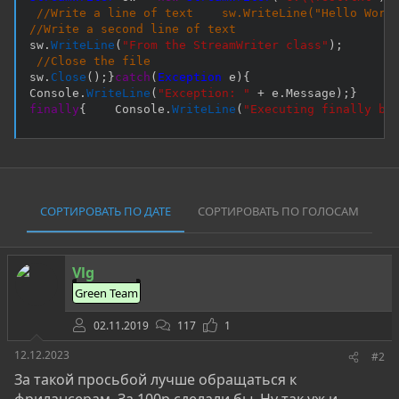
//Write a line of text    sw.WriteLine("Hello Worl
//Write a second line of text  
sw
.
WriteLine
(
"From the StreamWriter class"
)
;
//Close the file  
sw
.
Close
(
)
;
}
catch
(
Exception
 e
)
{
Console
.
WriteLine
(
"Exception: "
+
 e
.
Message
)
;
}
finally
{
    Console
.
WriteLine
(
"Executing finally bl
СОРТИРОВАТЬ ПО ДАТЕ
СОРТИРОВАТЬ ПО ГОЛОСАМ
Vlg
Green Team
02.11.2019
117
1
12.12.2023
#2
За такой просьбой лучше обращаться к