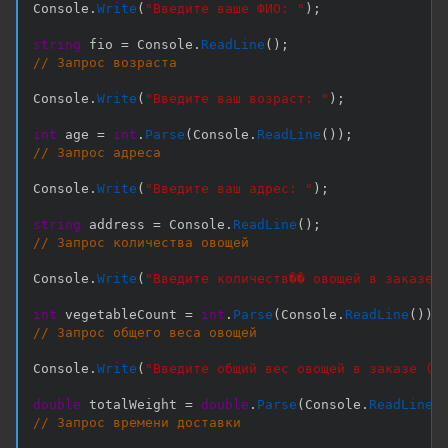
Console
.
Write
(
"Введите ваше ФИО: "
)
;
string
 fio 
=
 Console
.
ReadLine
(
)
;
// Запрос возраста
Console
.
Write
(
"Введите ваш возраст: "
)
;
int
 age 
=
int
.
Parse
(
Console
.
ReadLine
(
)
)
;
// Запрос адреса
Console
.
Write
(
"Введите ваш адрес: "
)
;
string
 address 
=
 Console
.
ReadLine
(
)
;
// Запрос количества овощей
Console
.
Write
(
"Введите количеств�� овощей в заказе:
int
 vegetableCount 
=
int
.
Parse
(
Console
.
ReadLine
(
)
)
;
// Запрос общего веса овощей
Console
.
Write
(
"Введите общий вес овощей в заказе (в
double
 totalWeight 
=
double
.
Parse
(
Console
.
ReadLine
(
// Запрос времени доставки