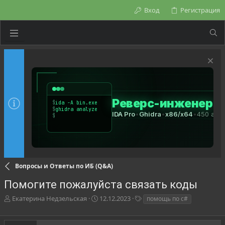
Вход
Регистрация
Вопросы и Ответы по ИБ (Q&A)
Помогите пожалуйста связать коды
А
Д
Т
Екатерина Недзельская
12.12.2023
помощь по с#
в
а
е
т
т
г