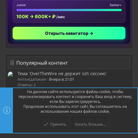
Junior
Senior+
100K → 600K+ ₽
/мес
Открыть навигатор →
Популярный контент
Тема 'OverTheWire не держит ssh сессию'
АнтонЦапакин
Вчера в 21:01
Ответы: 2
На данном сайте используются файлы cookie, чтобы
Тема 'Как вы используете ИИ в Pentest-проектах /
персонализировать контент и сохранить Ваш вход в систему,
Vulnerability Assessment?'
если Вы зарегистрируетесь.
Trager
12.07.2026
Продолжая использовать этот сайт, Вы соглашаетесь на
использование наших файлов cookie.
Ответы: 4
Тема 'Как лучше залететь в зактнг'
Принять
Узнать больше....
Верх
Низ
whoami1
Пятница в 23:44
Ответы: 1