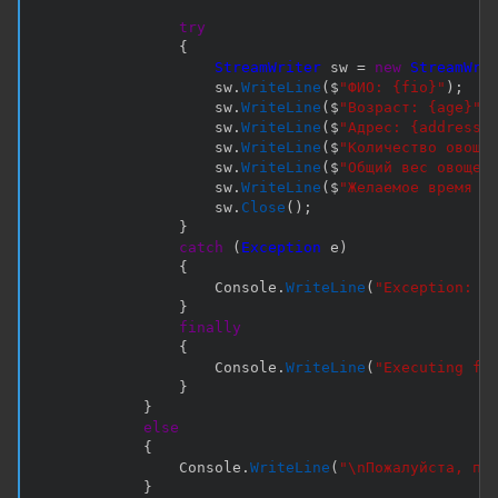
try
{
StreamWriter
 sw 
=
new
StreamWri
                    sw
.
WriteLine
(
$
"ФИО: {fio}"
)
;
                    sw
.
WriteLine
(
$
"Возраст: {age}"
)
                    sw
.
WriteLine
(
$
"Адрес: {address}
                    sw
.
WriteLine
(
$
"Количество овоще
                    sw
.
WriteLine
(
$
"Общий вес овощей
                    sw
.
WriteLine
(
$
"Желаемое время д
                    sw
.
Close
(
)
;
}
catch
(
Exception
 e
)
{
                    Console
.
WriteLine
(
"Exception: "
}
finally
{
                    Console
.
WriteLine
(
"Executing fi
}
}
else
{
                Console
.
WriteLine
(
"\nПожалуйста, пе
}