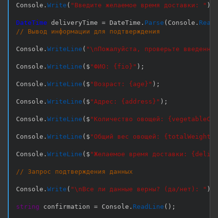
Console
.
Write
(
"Введите желаемое время доставки: "
)
;
DateTime
 deliveryTime 
=
 DateTime
.
Parse
(
Console
.
Read
// Вывод информации для подтверждения
Console
.
WriteLine
(
"\nПожалуйста, проверьте введенны
Console
.
WriteLine
(
$
"ФИО: {fio}"
)
;
Console
.
WriteLine
(
$
"Возраст: {age}"
)
;
Console
.
WriteLine
(
$
"Адрес: {address}"
)
;
Console
.
WriteLine
(
$
"Количество овощей: {vegetableCo
Console
.
WriteLine
(
$
"Общий вес овощей: {totalWeight}
Console
.
WriteLine
(
$
"Желаемое время доставки: {deliv
// Запрос подтверждения данных
Console
.
Write
(
"\nВсе ли данные верны? (да/нет): "
)
;
string
 confirmation 
=
 Console
.
ReadLine
(
)
;