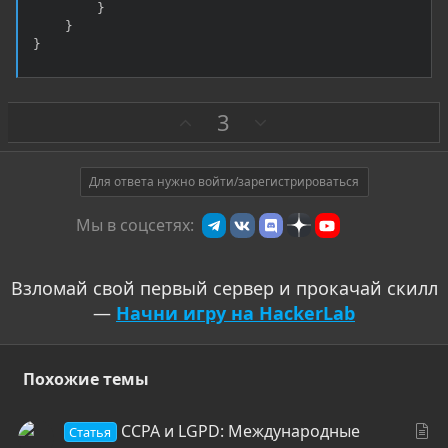
}
}
}
З
П
3
а
р
о
т
Для ответа нужно войти/зарегистрироваться
и
Мы в соцсетях:
в
Взломай свой первый сервер и прокачай скилл
—
Начни игру на HackerLab
Похожие темы
С
CCPA и LGPD: Международные
Статья