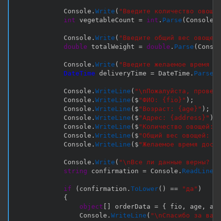
            Console
.
Write
(
"Введите количество овоще
int
 vegetableCount 
=
int
.
Parse
(
Console
.
            Console
.
Write
(
"Введите общий вес овощей
double
 totalWeight 
=
double
.
Parse
(
Conso
            Console
.
Write
(
"Введите желаемое время д
DateTime
 deliveryTime 
=
 DateTime
.
Parse
(
            Console
.
WriteLine
(
"\nПожалуйста, провер
            Console
.
WriteLine
(
$
"ФИО: {fio}"
)
;
            Console
.
WriteLine
(
$
"Возраст: {age}"
)
;
            Console
.
WriteLine
(
$
"Адрес: {address}"
)
;
            Console
.
WriteLine
(
$
"Количество овощей: 
            Console
.
WriteLine
(
$
"Общий вес овощей: {
            Console
.
WriteLine
(
$
"Желаемое время дост
            Console
.
Write
(
"\nВсе ли данные верны? (
string
 confirmation 
=
 Console
.
ReadLine
(
if
(
confirmation
.
ToLower
(
)
==
"да"
)
{
object
[
]
 orderData 
=
{
 fio
,
 age
,
 ad
                Console
.
WriteLine
(
"\nСпасибо за ваш