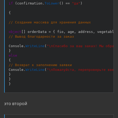
if
(
confirmation
.
ToLower
(
)
==
"да"
)
{
// Создание массива для хранения данных
object
[
]
 orderData 
=
{
 fio
,
 age
,
 address
,
 vegetable
// Вывод благодарности за заказ
Console
.
WriteLine
(
"\nСпасибо за ваш заказ! Мы обраб
}
else
{
// Возврат к заполнению заявки
Console
.
WriteLine
(
"\nПожалуйста, перепроверьте введ
}
}
}
это второй