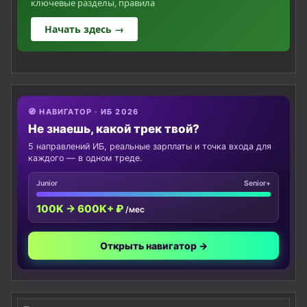
ключевые разделы, правила
Начать здесь →
🧭 НАВИГАТОР · ИБ 2026
Не знаешь, какой трек твой?
5 направлений ИБ, реальные зарплаты и точка входа для
каждого — в одном треде.
Junior
Senior+
100K → 600K+ ₽
/мес
Открыть навигатор →