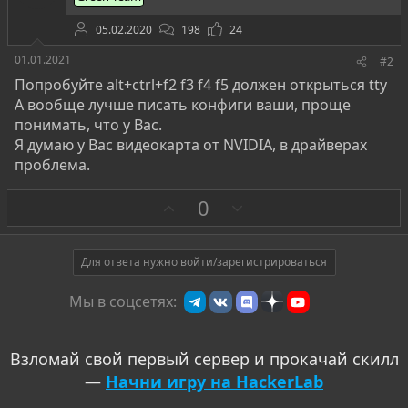
05.02.2020
198
24
01.01.2021
#2
Попробуйте alt+ctrl+f2 f3 f4 f5 должен открыться tty
А вообще лучше писать конфиги ваши, проще
понимать, что у Вас.
Я думаю у Вас видеокарта от NVIDIA, в драйверах
проблема.
З
П
0
а
р
о
т
Для ответа нужно войти/зарегистрироваться
и
Мы в соцсетях:
в
Взломай свой первый сервер и прокачай скилл
—
Начни игру на HackerLab