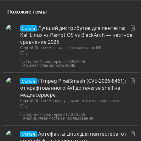
Похожие темы
С
Лучший дистрибутив для пентеста:
Статья
т
Kali Linux vs Parrot OS vs BlackArch — честное
а
сравнение 2026
Сергей Попов
Арсенал специалиста по ИБ
т
0
ь
я
Сергей Попов
24.05.2026
Арсенал специалиста по ИБ
С
FFmpeg PixelSmash (CVE-2026-8461):
Статья
т
от крафтованного AVI до reverse shell на
а
медиасервере
Сергей Попов
Анализ уязвимостей и исследования
т
0
ь
я
Сергей Попов
17.07.2026
Анализ уязвимостей и исследования
С
Артефакты Linux для пентестера: от
Статья
т
credentials до следов атаки