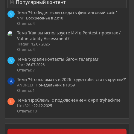
Популярный контент
Тема 'Что будет если создать фишинговый сайт'
V
Vnr
Воскресенье в 23:10
Ответы: 4
Тема 'Как вы используете ИИ в Pentest-проектах /
Vulnerability Assessment?'
Trager
12.07.2026
Ответы: 4
Тема 'Украли контакты багом телеграм'
V
Vnr
26.07.2026
Ответы: 7
Тема 'Что взломать в 2026 году,чтобы стать крутым?'
A
ANDREI3
Понедельник в 18:59
Ответы: 1
Тема 'Проблемы с подключением к vpn tryhackme'
L
l1nx321
22.12.2025
Ответы: 10