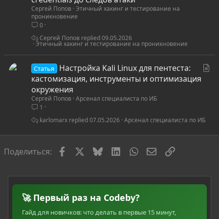
Сергей Попов
Этичный хакинг и тестирование на
а
проникновение
т
0
ь
Сергей Попов
09.05.2026
я
Этичный хакинг и тестирование на проникновение
С
Настройка Kali Linux для пентеста:
Статья
т
кастомизация, инструменты и оптимизация
а
окружения
Сергей Попов
Арсенал специалиста по ИБ
т
1
ь
я
karlomarx
07.05.2026
Арсенал специалиста по ИБ
Facebook
X
Bluesky
LinkedIn
WhatsApp
Электронная по
Ссылка
Поделиться:
🚀 Первый раз на Codeby?
Гайд для новичков: что делать в первые 15 минут,