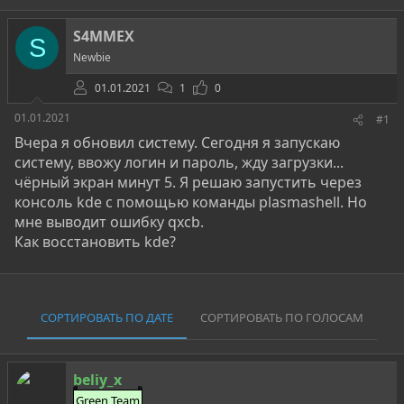
т
т
г
о
а
и
S4MMEX
S
р
н
Newbie
т
а
е
ч
01.01.2021
1
0
м
а
ы
л
01.01.2021
#1
а
Вчера я обновил систему. Сегодня я запускаю
систему, ввожу логин и пароль, жду загрузки...
чёрный экран минут 5. Я решаю запустить через
консоль kde с помощью команды plasmashell. Но
мне выводит ошибку qxcb.
Как восстановить kde?
СОРТИРОВАТЬ ПО ДАТЕ
СОРТИРОВАТЬ ПО ГОЛОСАМ
beliy_x
Green Team