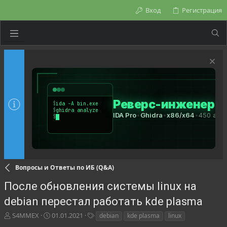
Вход
Регистрация
Вопросы и Ответы по ИБ (Q&A)
После обновления системы linux на
debian перестал работать kde plasma
А
Д
Т
S4MMEX
01.01.2021
debian
kde plasma
linux
в
а
е