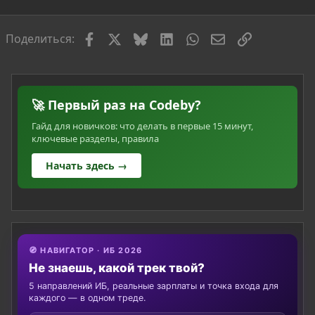
я
Facebook
X
Bluesky
LinkedIn
WhatsApp
Электронная по
Ссылка
Поделиться:
🚀 Первый раз на Codeby?
Гайд для новичков: что делать в первые 15 минут,
ключевые разделы, правила
Начать здесь →
🧭 НАВИГАТОР · ИБ 2026
Не знаешь, какой трек твой?
5 направлений ИБ, реальные зарплаты и точка входа для
каждого — в одном треде.