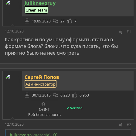
о
а
и
juliknevoruy
р
н
Green Team
т
а
е
ч
19.09.2020
27
7
м
а
ы
л
12.10.2020
#1
а
Как красиво и по умному оформить статью в
формате блога? блоки, что куда писать, что бы
приятно было на неё смотреть
Сергей Попов
Администратор
30.12.2015
6 223
6 963
✓ Verified
OSINT
Веб-безопасность
12.10.2020
#2
juliknevoruy сказал(а):