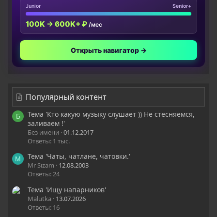
Junior
Senior+
100K → 600K+ ₽
/мес
Открыть навигатор →
Популярный контент
Тема 'Кто какую музыку слушает )) Не стесняемся,
Б
заливаем !'
Без имени
01.12.2017
Ответы: 1 тыс.
Тема 'Чаты, чатлане, чатовки.'
M
Mr Sizam
12.08.2003
Ответы: 24
Тема 'Ищу напарников'
Malutka
13.07.2026
Ответы: 16