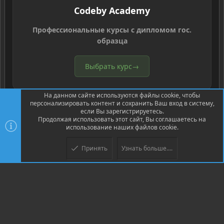
Codeby Academy
Профессиональные курсы с дипломом гос.
образца
Выбрать курс
→
На данном сайте используются файлы cookie, чтобы
персонализировать контент и сохранить Ваш вход в систему,
если Вы зарегистрируетесь.
Продолжая использовать этот сайт, Вы соглашаетесь на
использование наших файлов cookie.
®
Community platform by XenForo
© 2010-2026 XenForo Ltd.
Перевод
®
от Jumuro
Принять
Узнать больше....
Верх
Низ
XenPorta 2 PRO
© Jason Axelrod of
8WAYRUN