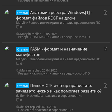
Карьера в ИБ: вакансии и проекты
С
Анатомия реестра Windows[1] -
Статья
т
формат файлов REGF на диске
Marylin
Реверс-инжиниринг и анализ вредоносного ПО
а
0
т
ь
Marylin
10.05.2026
Реверс-инжиниринг и анализ вредоносного ПО
я
С
FASM - формат и назначение
Статья
т
манифестов
Marylin
Реверс-инжиниринг и анализ вредоносного ПО
а
0
т
ь
Marylin
25.04.2026
Реверс-инжиниринг и анализ вредоносного ПО
я
С
Пишем CTF-writeup правильно:
Статья
т
зачем это нужно и как помогает развитию?
delifer
HackerLab: практика и соревнования
а
0
т
ь
delifer
06.01.2026
HackerLab: практика и соревнования