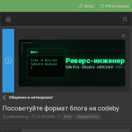
Вход
Регистрация
Общение и нетворкинг
Посоветуйте формат блога на codeby
А
Д
Т
juliknevoruy
12.10.2020
блог
оформление
в
а
е
т
т
г