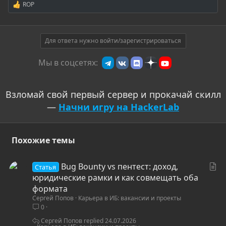
ROP
Р
е
а
к
ц
Для ответа нужно войти/зарегистрироваться
и
и
Мы в соцсетях:
:
Взломай свой первый сервер и прокачай скилл
—
Начни игру на HackerLab
Похожие темы
С
Bug Bounty vs пентест: доход,
Статья
т
юридические рамки и как совмещать оба
а
формата
Сергей Попов
Карьера в ИБ: вакансии и проекты
т
0
ь
я
Сергей Попов
24.07.2026