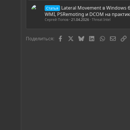
Lateral Movement в Windows 
Статья
WMI, PSRemoting и DCOM на практи
Сергей Попов
21.04.2026
Threat Intel
Facebook
X
Bluesky
LinkedIn
WhatsApp
Элект
С
Поделиться: