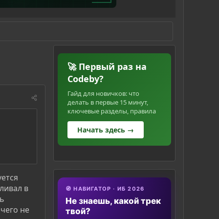
🚀 Первый раз на
Codeby?
Гайд для новичков: что
делать в первые 15 минут,
ключевые разделы, правила
Начать здесь →
уется
ливал в
🧭 НАВИГАТОР · ИБ 2026
ть
Не знаешь, какой трек
ичего не
твой?