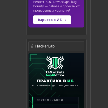
Pentest, SOC, DevSecOps, bug
bounty — работа и проекты от
проверенных компаний
Карьера в ИБ →
HackerLab