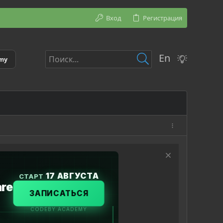
Вход
Регистрация
En
emy