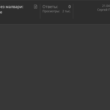
т
ь
С
21.04
без малвари:
Ответы
0
Сергей 
я
т
Просмотры
2 тыс.
ке
а
т
ь
ронная почта
сылка
я