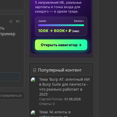
5 направлений ИБ, реальные
зарплаты и точка входа для
каждого — в одном треде.
#2
Junior
Senior+
ять
100K → 600K+ ₽
/мес
апример
Открыть навигатор →
Популярный контент
Тема 'Burp AT: агентный ИИ
в Burp Suite для пентеста -
что реально работает в
2025'
истрироваться
Сергей Попов
01.08.2026
Ответы: 0
Тема 'AI-агенты в
кибератаках: от