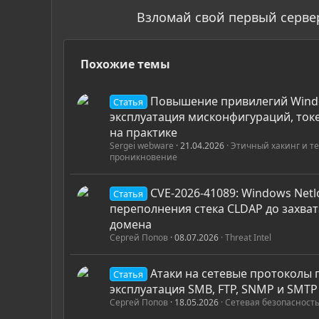
Взломай свой первый серве
Похожие темы
Повышение привилегий Wind
Статья
эксплуатация мисконфигураций, ток
на практике
Sergei webware
21.04.2026
Этичный хакинг и т
проникновение
CVE-2026-41089: Windows Net
Статья
переполнения стека CLDAP до захва
домена
Сергей Попов
08.07.2026
Threat Intel
Атаки на сетевые протоколы 
Статья
эксплуатация SMB, FTP, SNMP и SMTP
Сергей Попов
18.05.2026
Сетевая безопасность