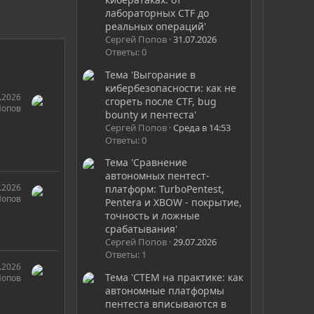
лабораторных CTF до
реальных операций'
Сергей Попов
31.07.2026
Ответы: 0
Тема 'Выгорание в
кибербезопасности: как не
.2026
сгореть после CTF, bug
Попов
bounty и пентеста'
Сергей Попов
Среда в 14:53
Ответы: 0
Тема 'Сравнение
автономных пентест-
.2026
платформ: TurboPentest,
Попов
Pentera и XBOW - покрытие,
точность и ложные
срабатывания'
Сергей Попов
29.07.2026
Ответы: 1
.2026
Тема 'CTEM на практике: как
Попов
автономные платформы
пентеста вписываются в