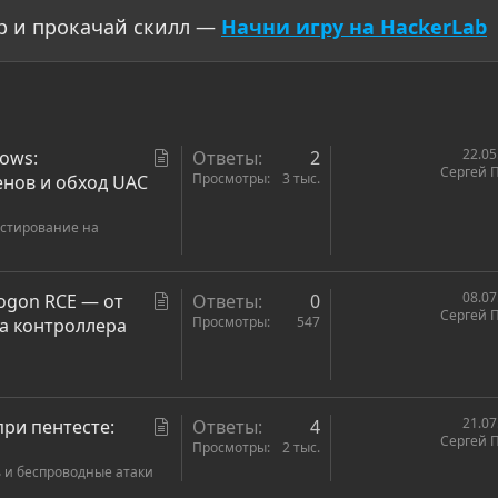
р и прокачай скилл —
Начни игру на HackerLab
С
22.05
ows:
Ответы
2
Сергей 
т
Просмотры
3 тыс.
енов и обход UAC
а
естирование на
т
ь
я
С
08.07
logon RCE — от
Ответы
0
Сергей 
т
Просмотры
547
та контроллера
а
т
ь
я
С
21.07
при пентесте:
Ответы
4
Сергей 
т
Просмотры
2 тыс.
 и беспроводные атаки
а