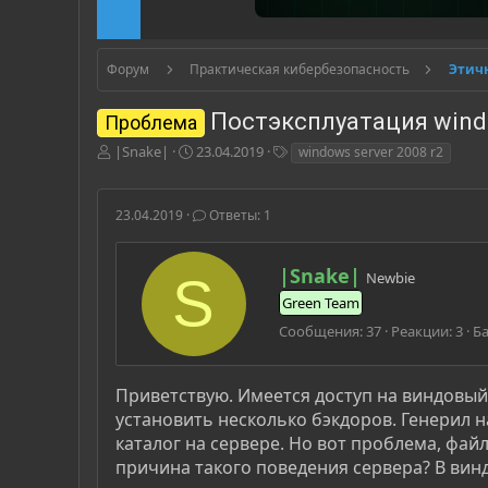
Форум
Практическая кибербезопасность
Постэксплуатация windo
Проблема
А
Д
Т
|Snake|
23.04.2019
windows server 2008 r2
в
а
е
т
т
г
о
а
и
23.04.2019
Ответы: 1
р
н
т
а
е
ч
А
|Snake|
Newbie
S
м
а
в
Green Team
ы
л
т
а
о
Сообщения
37
Реакции
3
Б
р
Приветствую. Имеется доступ на виндовый 
установить несколько бэкдоров. Генерил н
каталог на сервере. Но вот проблема, файл
причина такого поведения сервера? В винд