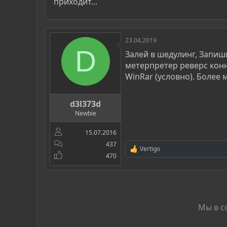
приходит...
23.04.2019
D
Залей в шедулинг, Запиш
метерпретер реверс кон
WinRar (условно). Более 
d3l373d
Newbie
15.07.2016
437
Vertigo
Р
470
е
а
к
ц
и
и
Мы в с
: