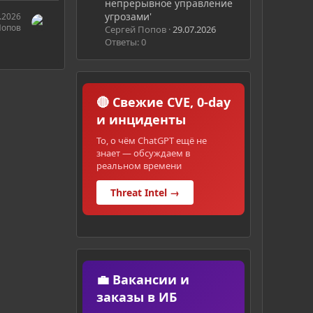
непрерывное управление
угрозами'
.2026
Попов
Сергей Попов
29.07.2026
Ответы: 0
🔴 Свежие CVE, 0-day
и инциденты
То, о чём ChatGPT ещё не
знает — обсуждаем в
реальном времени
Threat Intel →
💼 Вакансии и
заказы в ИБ