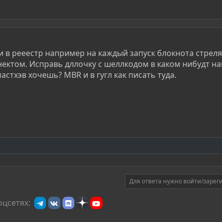
и в рееестр например на каждый запуск блокнота стрел
нектом. Исправь дллочку с шеллкодом в каком нибудт н
мастхэв хочешь? MBR и в гугл как писать туда.
Для ответа нужно войти/зарег
оцсетях: