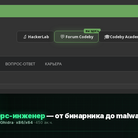
ВЫ ЗДЕСЬ
🔬
💬
🎓
HackerLab
Forum Codeby
Codeby Acad
ВОПРОС-ОТВЕТ
КАРЬЕРА