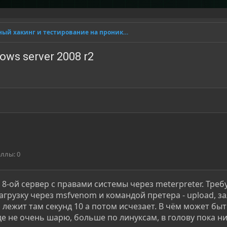
Этичный хакинг и тестирование на проникновение
ws server 2008 r2
аллы
0
8-ой сервер с правами системы через meterpreter. Треб
агрузку через msfvenom и командой претера - upload, за
 лежит там секунд 10 а потом исчезает. В чём может бы
е не очень шарю, больше по линуксам, в голову пока н