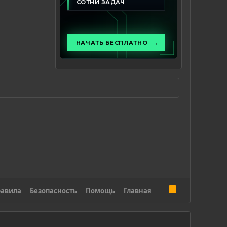
R
авила
Безопасность
Помощь
Главная
S
S