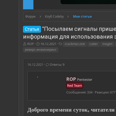
Форум
Клуб Codeby
Мои статьи
"Посылаем сигналы пришел
Статья
информация для использования 
А
Д
Т
ROP
16.12.2021
crackmes.one
cutter
mogen
в
а
е
реверс-инжиниринг
т
т
г
о
а
и
р
н
16.12.2021
Ответы: 9
т
а
е
ч
м
а
А
ROP
Pentester
ы
л
в
Red Team
а
т
о
Сообщения
334
Реакции
677
р
Доброго времени суток, читатели