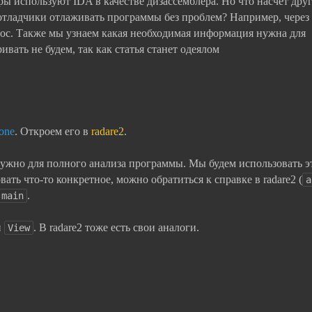
ы используют IDA в качестве дизассемблера. Но что насчёт дру
отладчики отлаживать программы без проблем? Например, через
прос. Также мы узнаем какая необходимая информация нужна для
ивать не будем, так как статья станет одеялом
one
. Откроем его в
radare2
.
нужно для полного анализа программы. Мы будем использовать э
ать что-то конкретное, можно обратиться к справке в radare2 (
a
.
 main
и
. В radare2 тоже есть свои аналоги.
View