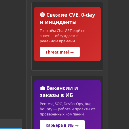
🔴 Свежие CVE, 0-day
и инциденты
То, о чём ChatGPT ещё не
знает — обсуждаем в
реальном времени
Threat Intel →
💼 Вакансии и
заказы в ИБ
Pentest, SOC, DevSecOps, bug
bounty — работа и проекты от
проверенных компаний
Карьера в ИБ →