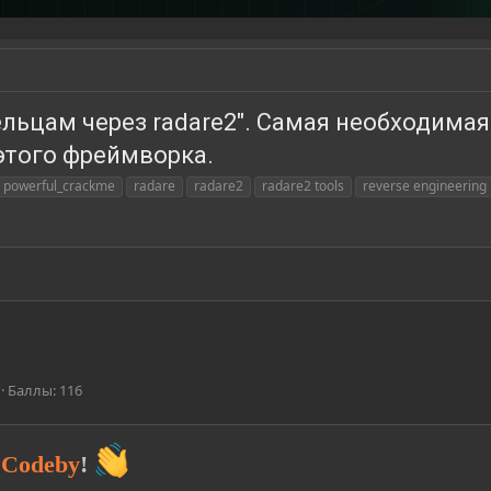
ьцам через radare2". Самая необходимая
этого фреймворка.
powerful_crackme
radare
radare2
radare2 tools
reverse engineering
Баллы
116
Codeby
!