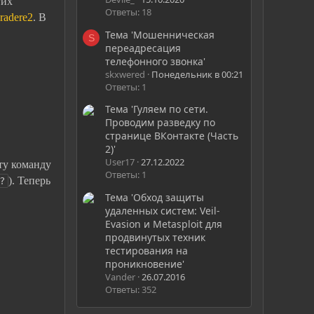
гих
Ответы: 18
radere2
. В
Тема 'Мошенническая
S
переадресация
телефонного звонка'
skxwered
Понедельник в 00:21
Ответы: 1
Тема 'Гуляем по сети.
Проводим разведку по
странице ВКонтакте (Часть
2)'
User17
27.12.2022
ту команду
Ответы: 1
). Теперь
?
Тема 'Обход защиты
удаленных систем: Veil-
Evasion и Metasploit для
продвинутых техник
тестирования на
проникновение'
Vander
26.07.2016
Ответы: 352