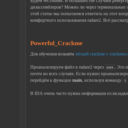
Будем честными. В большинстве случаев ревёрсер
дизассемблеров? Можно ли через терминальные 
этой статье мы попытаемся ответить на этот во
комфортного использования radare2. Всё рассматр
Powerful_Crackme
Для обучения возьмём
лёгкий crackme с crackmes.
Проанализируем файл в radare2 через
. Это 
aaa
почти во всех случаях. Если нужно проанализиров
перейдём к функции
main
, используя команду
s
В IDA очень часто нужна информация из вкладк