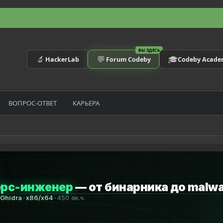
ВЫ ЗДЕСЬ
🔬
💬
🎓
HackerLab
Forum Codeby
Codeby Acad
ВОПРОС-ОТВЕТ
КАРЬЕРА