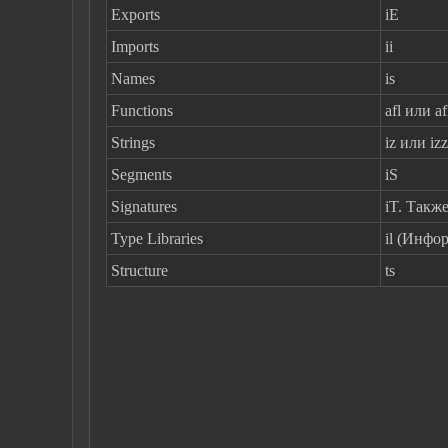
Exports
iE
Imports
ii
Names
is
Functions
afl или af
Strings
iz или iz
Segments
iS
Signatures
iT. Такж
Type Libraries
il (Инфо
Structure
ts