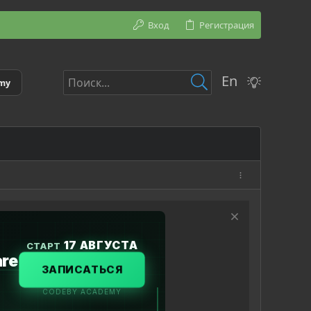
Вход
Регистрация
En
emy