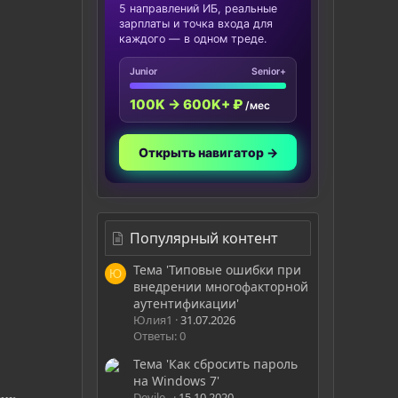
5 направлений ИБ, реальные
зарплаты и точка входа для
каждого — в одном треде.
Junior
Senior+
100K → 600K+ ₽
/мес
Открыть навигатор →
Популярный контент
Тема 'Типовые ошибки при
Ю
внедрении многофакторной
аутентификации'
Юлия1
31.07.2026
Ответы: 0
Тема 'Как сбросить пароль
на Windows 7'
Devile_
15.10.2020