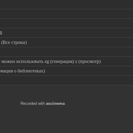
ll
z (Все строки)
е можно использовать zg (генерация) z (просмотр)
рмация о библиотеках)