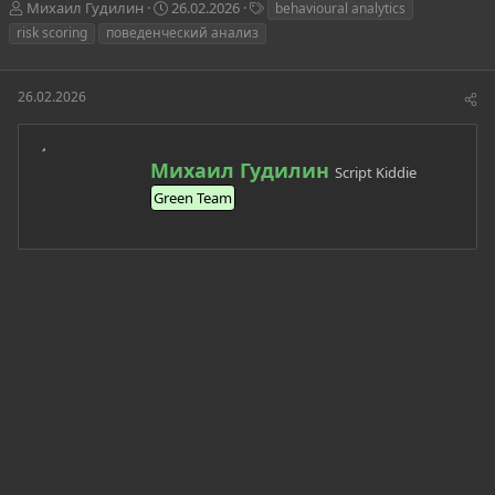
А
Д
Т
Михаил Гудилин
26.02.2026
behavioural analytics
в
а
е
risk scoring
поведенческий анализ
т
т
г
о
а
и
р
н
26.02.2026
т
а
е
ч
м
а
А
ы
л
Михаил Гудилин
Script Kiddie
в
а
Green Team
т
о
р