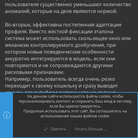
пользователя существенно уменьшают количество
аномалий, которые на деле являются нормой.
Во-вторых, эффективна постепенная адаптация
профиля. Вместо жёсткой фиксации эталона
система может использовать скользящее окно или
механизм контролируемого дообучения, при
котором новые поведенческие особенности
аккуратно интегрируются в модель, если они
повторяются и не сопровождаются другими
рисковыми признаками.
Например, пользователь всегда очень резко
переходит к своему кошельку и сразу выводит
деньги, для антифрод системы это не должно
На данном сайте используются файлы cookie, чтобы
означать, что каждый раз этому пользователю
персонализировать контент и сохранить Ваш вход в систему,
необходимо морозить операцию и бросать капчи.
если Вы зарегистрируетесь.
Продолжая использовать этот сайт, Вы соглашаетесь на
использование наших файлов cookie.
В-третьих, поведенческий риск не должен быть
единственным основанием для блокировки.
Принять
Узнать больше....
Верх
Низ
Лучший результат даёт совместная оценка, когда