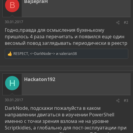
BaJIepraH
и
B
:
30.01.2017
#2
Годно,правда для осмысления бухенькому
пришлось 4 раза перечитать и появился еще один
весомый повод заглядывать периодически в реестр
RESPECT
,
<~DarkNode~>
и
valerian38
Р
е
а
к
ц
Hackaton192
и
H
и
:
30.01.2017
#3
DarkNode, подскажи пожалуйста в каком
направлении двигаться в изучении PowerShell
именно с точки зрения взлома не на уровне
Scriptkidies, а глобально для пост-эксплуатации при