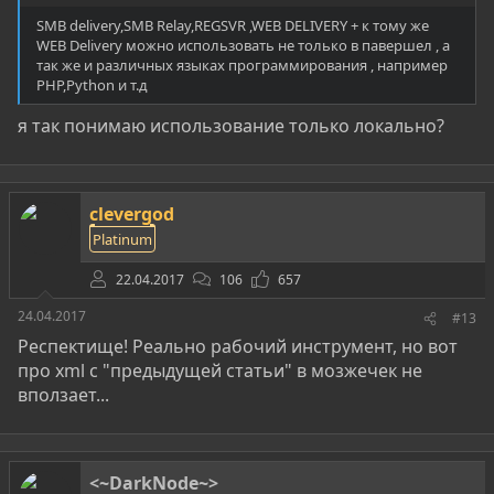
SMB delivery,SMB Relay,REGSVR ,WEB DELIVERY + к тому же
WEB Delivery можно использовать не только в павершел , а
так же и различных языках программирования , например
PHP,Python и т.д
я так понимаю использование только локально?
clevergod
Platinum
22.04.2017
106
657
24.04.2017
#13
Респектище! Реально рабочий инструмент, но вот
про xml с "предыдущей статьи" в мозжечек не
вползает...
<~DarkNode~>