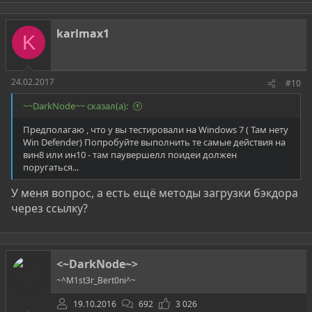
karlmax1
K
24.02.2017
#10
~~DarkNode~~ сказал(а):
Предполагаю , что у вы тестировали на Windows 7 ( Там нету
Win Defender) Попробуйте выполнить те самые действия на
вин8 или ин10 - там паувершелл поидеи должен
поругаться...
У меня вопрос, а есть ещё методы загрузки бэкдора
через ссылку?
<~DarkNode~>
~^M1st3r_Bert0ni^~
19.10.2016
692
3 026