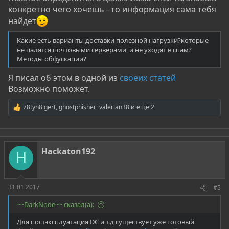
конкретно чего хочешь - то информация сама тебя
найдет
Какие есть варианты доставки полезной нагрузки?которые
не палятся почтовыми серверами, и не уходят в спам?
Методы обфускации?
Я писал об этом в одной из
своеих статей
Возможно поможет.
78tyn8!gert
,
ghostphisher
,
valerian38
и ещё 2
Р
е
а
к
ц
Hackaton192
и
H
и
:
31.01.2017
#5
~~DarkNode~~ сказал(а):
Для постэксплуатация DC и т.д существует уже готовый