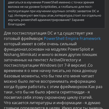
двигаться в изучении PowerShell именно с точки зрения
взлома не на уровне Scriptkidies, а глобально для пост-
эксплуатации при изучении крупных сетей(с захватом DC и
т.д). Интересуют векторы атак,литература,стоит ли отдельно
изучать powershell-администрирование? Заранее
благодарю
Для постэксплуатация DC и т.д существует уже
готовый фреймворк
PowerShell Empire Framework
который имеет в себе очень сильный
функционал,основан на модулях PowerSploit и
Nishang,Mimikatz и много всяких других плюшек
заточенных на пентест ActiveDirectory и
постэксплуатации Windows (от 7-й версии) .Со
временем я о нем начну писать,но пока доношу
базовые моменты, что бы тем кто меня читает
можно было легче воспринимать информацию
когда будем работать с этим фреймворком.Как раз
таки , что бы не было эфекта скрипткидди - я
посвятил себя этому скромному циклу статей.
Что касается литературы и информации - я думаю
главное определится в целях. Имхо елси ты знаешь