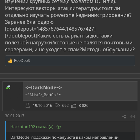
изучении крупных сетей(с захватом DC и т.д).
Интересуют векторы атак,литература,стоит ли
отдельно изучать powershell-администрирование?
Заранее благодарю
[doublepost=1485767644,1485767427]
[/doublepost]Какие есть варианты доставки
полезной нагрузки?которые не палятся почтовыми
серверами, и не уходят в спам?Методы обфускации?
RooDooS
Р
е
а
к
ц
<~DarkNode~>
и
и
~^M1st3r_Bert0ni^~
:
19.10.2016
692
3 026
30.01.2017
#4
Hackaton192 сказал(а):
DarkNode, подскажи пожалуйста в каком направлении