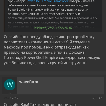
фреймворк
PowerShell Empire Framework
который имеет в
себе очень сильный функционал,основан на модулях
PowerSploit и Nishang,Mimikatz и много всяких других
плюшек заточенных на пентест ActiveDirectory и
постэксплуатации Windows (от 7-й версии) .Со временем я о
нем начну писать,но пока доношу базовые моменты, что
бы тем кто меня читает можно было легче воспринимать
Нажмите, чтобы раскрыть...
информацию когда будем работать с этим
фреймворком.Как раз таки , что бы не было эфекта
Спасибо!!по поводу обхода фильтров gmail могу
скрипткидди - я посвятил себя этому скромному циклу
посоветовать компоненты activeX. Я создавал
статей.
макросы при помощи них, отправку дает! как
Что касается литературы и информации - я думаю главное
правило на корпоративные почты доходит!
определится в целях. Имхо елси ты знаешь конкретно чего
хочешь - то информация сама тебя найдет
По поводу PowerShell Empire солидарен,использую
Я писал об этом в одной из
своеих статей
уже больше года, очень крутой инструмент!
Возможно поможет.
waveform
W
05.02.2017
#6
Спасибо Вам! То что доктор прописал)