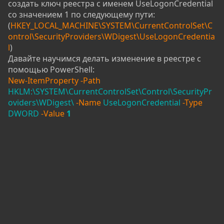
создать ключ реестра с именем UseLogonCredential
со значением 1 по следующему пути:
(
HKEY_LOCAL_MACHINE\SYSTEM\CurrentControlSet\C
ontrol\SecurityProviders\WDigest\UseLogonCredentia
l
)
Давайте научимся делать изменение в реестре с
помощью PowerShell:
New-ItemProperty -Path
HKLM:\SYSTEM\CurrentControlSet\Control\SecurityPr
oviders\WDigest\
-Name
UseLogonCredential
-Type
DWORD
-Value
1