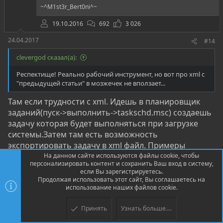
~^M1st3r_Bert0ni^~
19.10.2016
692
3 026
24.04.2017
#14
clevergod сказал(а):
Респектище! Реально рабочий инструмент, но вот про xml с
"предыдущей статьи" в мозжечек не вползает...
Там если трудности с xml. Идешь в планировщик
заданий(пуск->выполнить->taskschd.msc) создаешь
задачу которая будет выполняться при загрузке
системы.Затем там есть возможность
экспортировать задачу в xml файл. Примеры
можешь посмотреть
тут
и
тут
. Затем их так же
На данном сайте используются файлы cookie, чтобы
персонализировать контент и сохранить Ваш вход в систему,
можно и импортировать через консольную утилиту
если Вы зарегистрируетесь.
schtasks.exe
Продолжая использовать этот сайт, Вы соглашаетесь на
использование наших файлов cookie.
Соответственно говоря я просто взял
эспортированный xml файл и сделал из него
Принять
Узнать больше....
шаблон ,который генерируется питоновским
Верх
Низ
скриптом и изменимая часть там только команда ,в