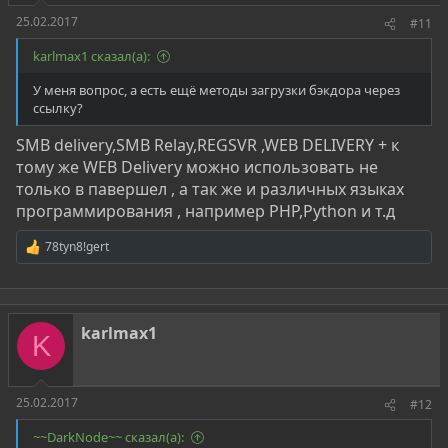
25.02.2017
#11
karlmax1 сказал(а):
У меня вопрос, а есть ещё методы загрузки бэкдора через
ссылку?
SMB delivery,SMB Relay,REGSVR ,WEB DELIVERY + к
тому же WEB Delivery можно использовать не
только в павершел , а так же и различных языках
программирования , например PHP,Python и т.д
78tyn8!gert
Р
е
а
к
ц
karlmax1
и
K
и
:
25.02.2017
#12
~~DarkNode~~ сказал(а):