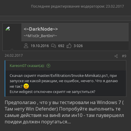
Последнее редактирование модератором:
23.02.2017
<~DarkNode~>
~^M1st3r_Bert0ni^~
19.10.2016
692
3 026
24.02.2017
#9
Kareon07 сказал(а):
Скачал скрипт master/Exfiltration/Invoke-Mimikatz.ps1, при
запуске не какой реакции, не ошибок, нечего. Что я делаю
не так?
Если wdigest отключен скрипт не запуститься?
Предполагаю , что у вы тестировали на Windows 7 (
Там нету Win Defender) Попробуйте выполнить те
самые действия на вин8 или ин10 - там паувершелл
поидеи должен поругаться...