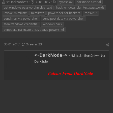
А
Д
Т
<~DarkNode~>
30.01.2017
bypass av
darknode tutorial
в
а
е
get windows password in cleartext
hack windows plaintext passwords
т
т
г
invoke-mimikatz
mimikatz
powershell for hackers
regsvr32
о
а
и
send mail via powershell
send post data via powershell
р
н
steal windows credential
т
а
windows hack
е
ч
отправка на мыло с помощью powershell
м
а
ы
л
а
30.01.2017
Ответы: 23
А
<~DarkNode~>
~^M1st3r_Bert0ni^~
·
Из
в
DarkSide
т
о
р
Falcon From DarkNode