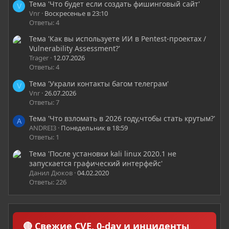
Тема 'Что будет если создать фишинговый сайт'
V
Vnr
Воскресенье в 23:10
Ответы: 4
Тема 'Как вы используете ИИ в Pentest-проектах /
Vulnerability Assessment?'
Trager
12.07.2026
Ответы: 4
Тема 'Украли контакты багом телеграм'
V
Vnr
26.07.2026
Ответы: 7
Тема 'Что взломать в 2026 году,чтобы стать крутым?'
A
ANDREI3
Понедельник в 18:59
Ответы: 1
Тема 'После установки kali linux 2020.1 не
запускается графический интерфейс'
Данил Дюков
04.02.2020
Ответы: 226
🔴 Свежие CVE, 0-day и инциденты