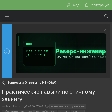
Вход
Регистрация
Вопросы и Ответы по ИБ (Q&A)
Практические навыки по этичному
хакингу.
А
Д
Т
Ivan Ersov
24.09.2024
машины виртуальные
в
а
е
обучение пентесту
пентейстинг
с нуля
хакинг