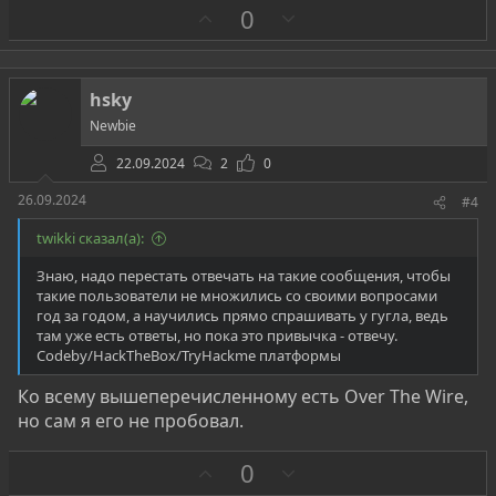
З
П
0
а
р
о
т
hsky
и
Newbie
в
22.09.2024
2
0
26.09.2024
#4
twikki сказал(а):
Знаю, надо перестать отвечать на такие сообщения, чтобы
такие пользователи не множились со своими вопросами
год за годом, а научились прямо спрашивать у гугла, ведь
там уже есть ответы, но пока это привычка - отвечу.
Codeby/HackTheBox/TryHackme платформы
Ко всему вышеперечисленному есть Over The Wire,
но сам я его не пробовал.
З
П
0