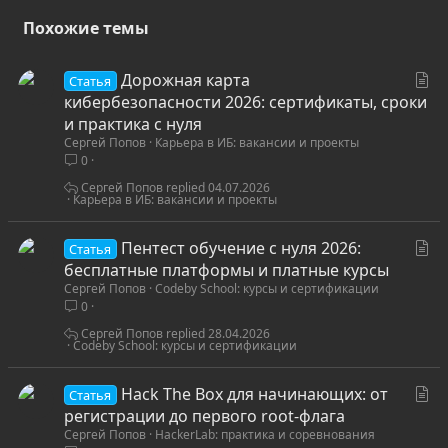
Похожие темы
С
Дорожная карта
Статья
т
кибербезопасности 2026: сертификаты, сроки
а
и практика с нуля
Сергей Попов
Карьера в ИБ: вакансии и проекты
т
0
ь
я
Сергей Попов
04.07.2026
Карьера в ИБ: вакансии и проекты
С
Пентест обучение с нуля 2026:
Статья
т
бесплатные платформы и платные курсы
Сергей Попов
Codeby School: курсы и сертификации
а
0
т
ь
Сергей Попов
28.04.2026
Codeby School: курсы и сертификации
я
С
Hack The Box для начинающих: от
Статья
т
регистрации до первого root-флага
Сергей Попов
HackerLab: практика и соревнования
а