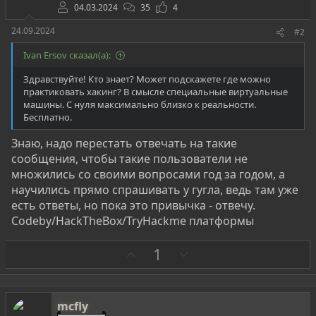
04.03.2024
35
4
24.09.2024
#2
Ivan Ersov сказал(а):
Здравствуйте! Кто знает? Может подскажете где можно
практиковать хакинг? В смысле специальные виртуальные
машины. С нуля максимально близко к реальности.
Бесплатно.
Знаю, надо перестать отвечать на такие
сообщения, чтобы такие пользователи не
множились со своими вопросами год за годом, а
научились прямо спрашивать у гугла, ведь там уже
есть ответы, но пока это привычка - отвечу.
Codeby/HackTheBox/TryHackme платформы
З
П
1
а
р
о
т
mcfly
и