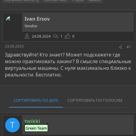
т
т
г
о
а
и
р
н
Ivan Ersov
т
а
е
ч
Newbie
м
а
ы
24.09.2024
л
1
0
а
24.09.2024
#1
Здравствуйте! Кто знает? Может подскажете где
можно практиковать хакинг? В смысле специальные
виртуальные машины. С нуля максимально близко к
реальности. Бесплатно.
СОРТИРОВАТЬ ПО ДАТЕ
СОРТИРОВАТЬ ПО ГОЛОСАМ
twikki
T
Green Team