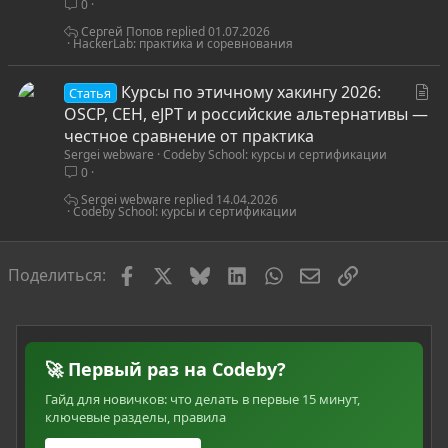
0
т
ь
Сергей Попов
01.07.2026
HackerLab: практика и соревнования
я
С
Курсы по этичному хакингу 2026:
Статья
т
OSCP, CEH, eJPT и российские альтернативы —
а
честное сравнение от практика
Sergei webware
Codeby School: курсы и сертификации
т
0
ь
я
Sergei webware
14.04.2026
Codeby School: курсы и сертификации
Facebook
X
Bluesky
LinkedIn
WhatsApp
Электронная по
Ссылка
Поделиться:
🚀 Первый раз на Codeby?
Гайд для новичков: что делать в первые 15 минут,
ключевые разделы, правила