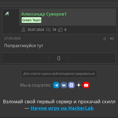
а
р
о
т
Александр Суворов1
и
Green Team
в
20.01.2024
74
8
27.09.2024
#5
Попрактикуйся тут
З
П
0
а
р
о
т
Для ответа нужно войти/зарегистрироваться
и
Мы в соцсетях:
в
Взломай свой первый сервер и прокачай скилл
—
Начни игру на HackerLab