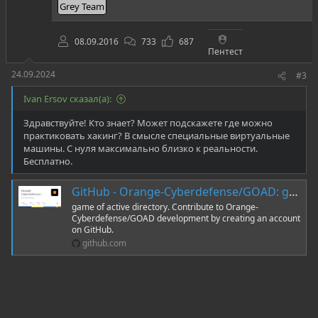
Grey Team
в
08.09.2016
733
687
Пентест
24.09.2024
#3
Ivan Ersov сказал(а):
Здравствуйте! Кто знает? Может подскажете где можно
практиковать хакинг? В смысле специальные виртуальные
машины. С нуля максимально близко к реальности.
Бесплатно.
GitHub - Orange-Cyberdefense/GOAD: game of active directory
game of active directory. Contribute to Orange-
Cyberdefense/GOAD development by creating an account
on GitHub.
github.com