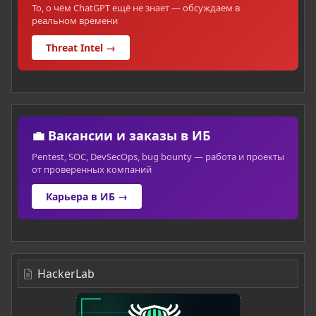
То, о чём ChatGPT ещё не знает — обсуждаем в
реальном времени
Threat Intel →
💼 Вакансии и заказы в ИБ
Pentest, SOC, DevSecOps, bug bounty — работа и проекты
от проверенных компаний
Карьера в ИБ →
HackerLab