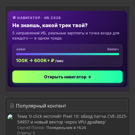
🧭 НАВИГАТОР · ИБ 2026
Не знаешь, какой трек твой?
5 направлений ИБ, реальные зарплаты и точка входа для
каждого — в одном треде.
Junior
Senior+
100K → 600K+ ₽
/мес
Открыть навигатор →
Популярный контент
Тема '0-click эксплойт Pixel 10: обход патча CVE-2025-
54957 и новый вектор через VPU-драйвер'
Сергей Попов
Понедельник в 16:24
Ответы: 0