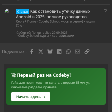
я
С
Как остановить утечку данных
Статья
т
Android в 2025: полное руководство
Сергей Попов
Codeby School: курсы и сертификации
а
5
т
ь
Сергей Попов
29.09.2025
Codeby School: курсы и сертификации
я
Facebook
X
Bluesky
LinkedIn
WhatsApp
Электронная по
Ссылка
Поделиться:
🚀 Первый раз на Codeby?
Гайд для новичков: что делать в первые 15 минут,
ключевые разделы, правила
Начать здесь →