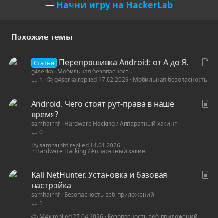
—
Начни игру на HackerLab
Похожие темы
С
Перепрошивка Android: от А до Я.
Статья
g4serka
Мобильная безопасность
т
g4serka
17.02.2026
Мобильная безопасность
1
а
т
С
Android. Чего стоят рут-права в наше
ь
т
время?
я
samhainhf
Hardware Hacking / Аппаратный хакинг
а
0
т
ь
samhainhf
14.01.2026
Hardware Hacking / Аппаратный хакинг
я
С
Kali NetHunter. Установка и базовая
т
настройка
samhainhf
Безопасность веб-приложений
а
1
т
ь
M4x
27.04.2026
Безопасность веб-приложений