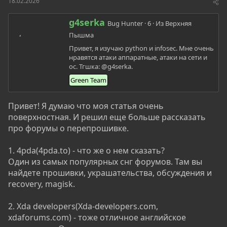
о
а
18.02.2026
р
н
т
а
А
g4serka
Bug Hunter
·
6
·
Из
Верхняя
е
ч
в
Пышма
м
а
т
ы
л
о
Привет, я изучаю python и infosec. Мне очень
а
р
нравятся атаки аппаратныe, атаки на сети и
ос. Тгшка: @g4serka.
Green Team
Привет! Я думаю что моя статья очень
поверхностная. И решил еще больше рассказать
про форумы о перепрошивке.
1. 4pda(4pda.to) - что же о нем сказать?
Один из самых популярных снг форумов. Там вы
найдете прошивки, украшательства, обсуждения и
recovery, magisk.
2. Xda developers(Xda-developers.com,
xdaforums.com) - тоже отличное английское