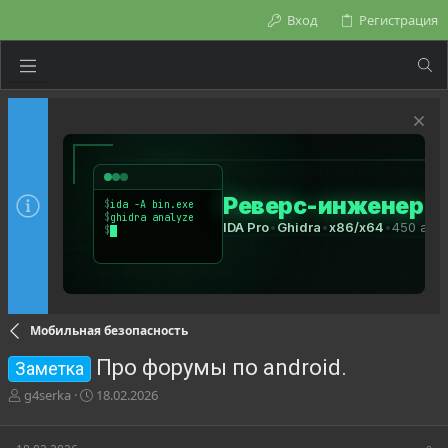
Вход
Регистрация
Мобильная безопасность
Про форумы по android.
Заметка
А
Д
g4serka
18.02.2026
в
а
т
т