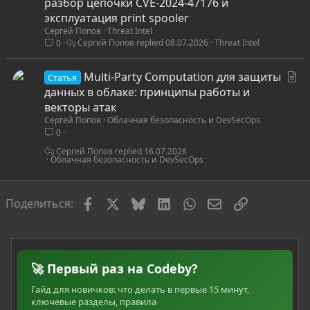
т
разбор цепочки CVE-2024-47176 и
а
эксплуатация print spooler
Сергей Попов
Threat Intel
т
Сергей Попов
08.07.2026
Threat Intel
0
ь
я
С
Multi-Party Computation для защиты
Статья
т
данных в облаке: принципы работы и
а
векторы атак
Сергей Попов
Облачная безопасность и DevSecOps
т
0
ь
я
Сергей Попов
16.07.2026
Облачная безопасность и DevSecOps
Facebook
X
Bluesky
LinkedIn
WhatsApp
Электронная по
Ссылка
Поделиться:
🚀 Первый раз на Codeby?
Гайд для новичков: что делать в первые 15 минут,
ключевые разделы, правила