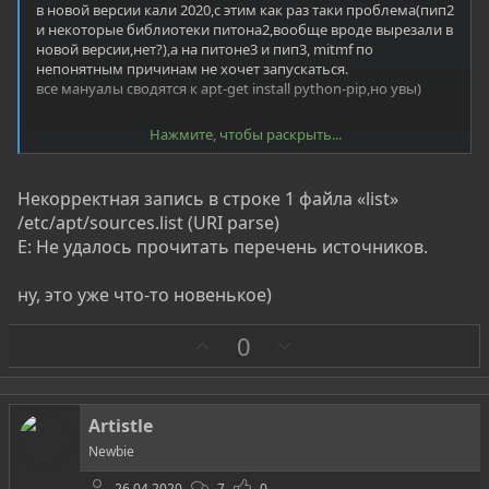
в новой версии кали 2020,с этим как раз таки проблема(пип2
и некоторые библиотеки питона2,вообще вроде вырезали в
новой версии,нет?),а на питоне3 и пип3, mitmf по
непонятным причинам не хочет запускаться.
все мануалы сводятся к apt-get install python-pip,но увы)
Нажмите, чтобы раскрыть...
меняешь репозиторий командой echo "deb
Index of /kali
kali-
last-snapshot main non-free contrib" | sudo tee
/etc/apt/sources.list
Некорректная запись в строке 1 файла «list»
и устанавливаешь apt-get install python-pip,будет ругаться
/etc/apt/sources.list (URI parse)
на некоторые более старшие зависимости,их командой apt
E: Не удалось прочитать перечень источников.
remove (зависимость) удаляешь,списокпосле попытки
установить сам увидишь,и будет тебе счастье с MITMf
ну, это уже что-то новенькое)
З
П
0
а
р
о
т
Artistle
и
Newbie
в
26.04.2020
7
0