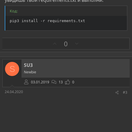
Код:
pip3 install -r requirements.txt
З
П
0
а
р
о
т
SU3
S
и
Newbie
в
03.01.2019
13
0
24.04.2020
#3