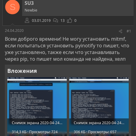
о
а
и
SU3
S
р
н
Newbie
т
а
е
ч
03.01.2019
13
0
м
а
ы
л
24.04.2020
#1
а
Всем доброго времени! Не могу установить mitmf,
если попытаться установить pyinotify то пишет, что
уже установлено, также если что устанавливать
через pip, то пишет мол команда не найдена, хелп
Вложения
Снимок экрана 2020-04-24 в 22.07.12.png
Снимок экрана 2020-04-24 в 22.11.14.png
314,3 КБ · Просмотры: 724
306 КБ · Просмотры: 657