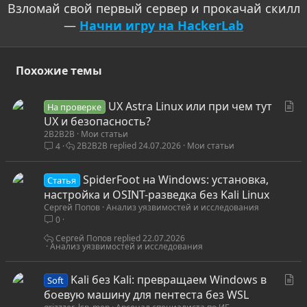
Взломай свой первый сервер и прокачай скилл
—
Начни игру на HackerLab
Похожие темы
С
UX Astra Linux или при чем тут
На проверке
т
UX и безопасность?
2B2B2B
Мои статьи
а
2B2B2B
24.07.2026
Мои статьи
4
т
ь
SpiderFoot на Windows: установка,
я
Статья
настройка и OSINT-разведка без Kali Linux
Сергей Попов
Анализ уязвимостей и исследования
0
Сергей Попов
22.07.2026
Анализ уязвимостей и исследования
С
Kali без Kali: превращаем Windows в
Soft
т
боевую машину для пентеста без WSL