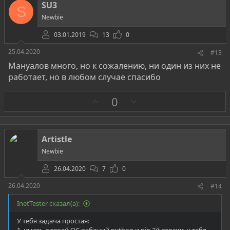
т
SU3
S
и
Newbie
в
03.01.2019
13
0
25.04.2020
#13
Мануалов много, но к сожалению, ни один из них не
работает, но в любом случае спасибо
З
П
0
а
р
о
т
Artistle
и
Newbie
в
26.04.2020
7
0
26.04.2020
#14
InetTester сказал(а):
У тебя задача простая:
1. иметь в твоей ОС рабочий python и pip 2й версии, у тебя