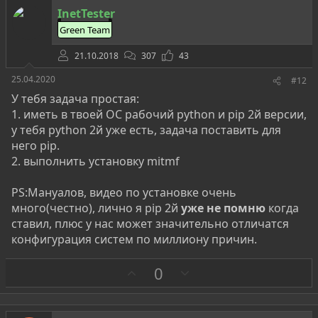
т
InetTester
и
Green Team
в
21.10.2018
307
43
25.04.2020
#12
У тебя задача простая:
1. иметь в твоей ОС рабочий python и pip 2й версии,
у тебя python 2й уже есть, задача поставить для
него pip.
2. выполнить установку mitmf
PS:Мануалов, видео по установке очень
много(честно), лично я pip 2й
уже не помню
когда
ставил, плюс у нас может значительно отличатся
конфигурация систем по миллиону причин.
З
П
0
а
р
о