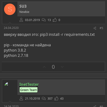
т
SU3
S
и
Newbie
в
03.01.2019
13
0
24.04.2020
#5
вверху вводил это: pip3 install -r requirements.txt
pip - команда не найдена
python 3.8.2
python 2.7.18
З
П
0
а
р
о
т
InetTester
и
Green Team
в
21.10.2018
307
43
24.04.2020
#6