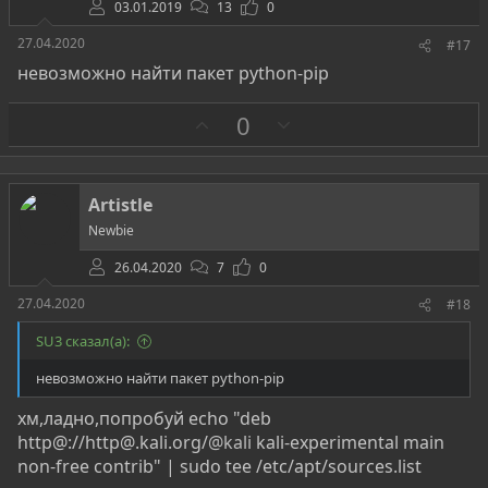
03.01.2019
13
0
27.04.2020
#17
невозможно найти пакет python-pip
З
П
0
а
р
о
т
Artistle
и
Newbie
в
26.04.2020
7
0
27.04.2020
#18
SU3 сказал(а):
невозможно найти пакет python-pip
хм,ладно,попробуй echo "deb
http@://http@.kali.org/
@kali
kali-experimental main
non-free contrib" | sudo tee /etc/apt/sources.list