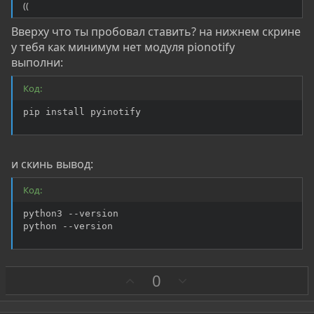
((
Вверху что ты пробовал ставить? на нижнем скрине
у тебя как минимум нет модуля pionotify
выполни:
Код:
pip install pyinotify
и скинь вывод:
Код:
python3 --version

python --version
З
П
0
а
р
о