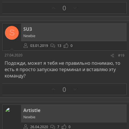
З
П
0
а
р
о
т
SU3
S
и
Newbie
в
03.01.2019
13
0
27.04.2020
#19
Подожди, может я тебя не правильно понимаю, то
есть я просто запускаю терминал и вставляю эту
команду?
З
П
0
а
р
о
т
Artistle
и
Newbie
в
26.04.2020
7
0