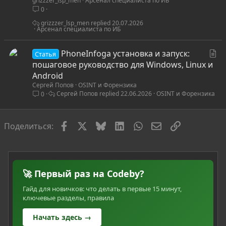
grizzzer_lsp_men
Арсенал специалиста по ИБ
а
0
т
ь
grizzzer_lsp_men
20.07.2026
Арсенал специалиста по ИБ
я
С
PhoneInfoga установка и запуск:
Статья
т
пошаговое руководство для Windows, Linux и
а
Android
Сергей Попов
OSINT и Форензика
т
Сергей Попов
22.06.2026
OSINT и Форензика
0
ь
я
Facebook
X
Bluesky
LinkedIn
WhatsApp
Электронная по
Ссылка
Поделиться:
🚀 Первый раз на Codeby?
Гайд для новичков: что делать в первые 15 минут,
ключевые разделы, правила
Начать здесь →