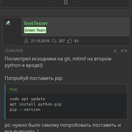
З
П
0
а
р
о
т
InetTester
и
Green Team
в
21.10.2018
307
43
25.04.2020
#10
Посмотрел исходники на git, mitmf на втором
python-е вроде))
Попробуй поставить pip:
Код:
sudo apt update

apt install python-pip

pip --version
ps: нужно было самому попробовать поставить и
все выяснить )