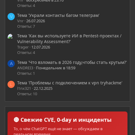
Vnr
Воскресенье в 23:10
Ответы: 4
Тема 'Украли контакты багом телеграм'
V
Vnr
26.07.2026
Ответы: 7
Тема 'Как вы используете ИИ в Pentest-проектах /
Vulnerability Assessment?'
Trager
12.07.2026
Ответы: 4
Тема 'Что взломать в 2026 году,чтобы стать крутым?'
A
ANDREI3
Понедельник в 18:59
Ответы: 1
Тема 'Проблемы с подключением к vpn tryhackme'
L
l1nx321
22.12.2025
Ответы: 10
🔴 Свежие CVE, 0-day и инциденты
То, о чём ChatGPT ещё не знает — обсуждаем в
реальном времени