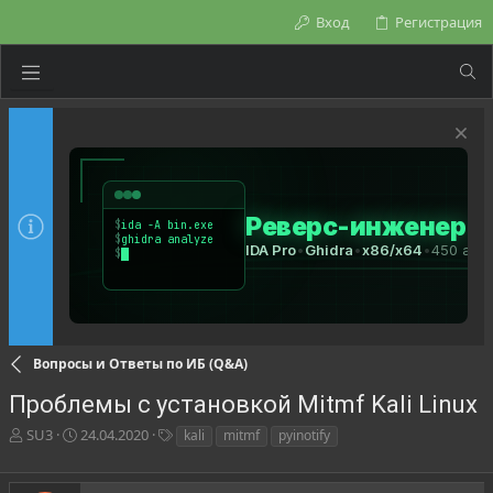
Вход
Регистрация
Вопросы и Ответы по ИБ (Q&A)
Проблемы с установкой Mitmf Kali Linux
А
Д
Т
SU3
24.04.2020
kali
mitmf
pyinotify
в
а
е
т
т
г