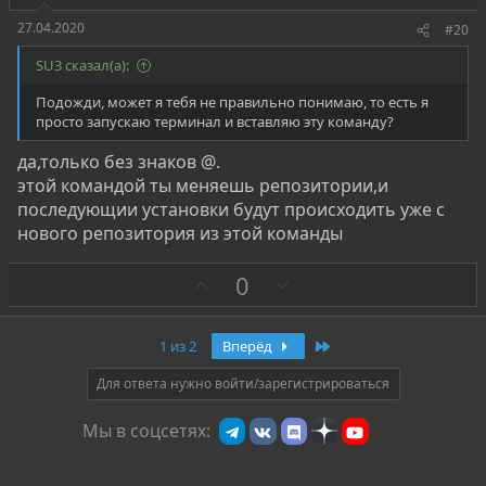
27.04.2020
#20
SU3 сказал(а):
Подожди, может я тебя не правильно понимаю, то есть я
просто запускаю терминал и вставляю эту команду?
да,только без знаков @.
этой командой ты меняешь репозитории,и
последующии установки будут происходить уже с
нового репозитория из этой команды
З
П
0
а
р
о
Последняя
1 из 2
Вперёд
т
и
Для ответа нужно войти/зарегистрироваться
в
Мы в соцсетях: