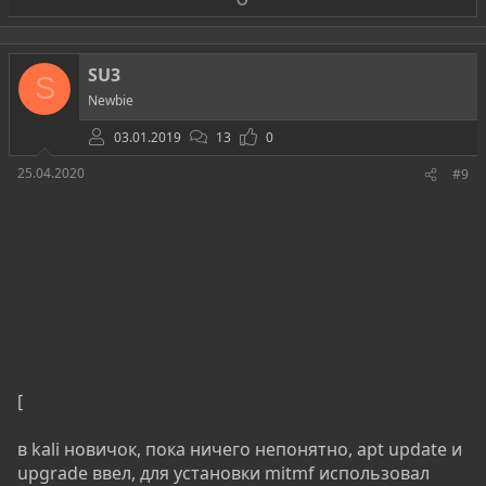
а
р
о
т
SU3
S
и
Newbie
в
03.01.2019
13
0
25.04.2020
#9
[
в kali новичок, пока ничего непонятно, apt update и
upgrade ввел, для установки mitmf использовал