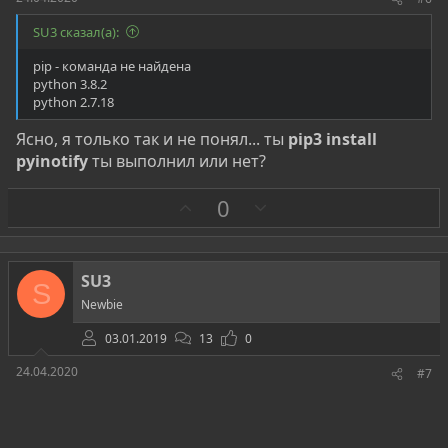
SU3 сказал(а):
pip - команда не найдена
python 3.8.2
python 2.7.18
Ясно, я только так и не понял... ты
pip3 install
pyinotify
ты выполнил или нет?
З
П
0
а
р
о
т
SU3
S
и
Newbie
в
03.01.2019
13
0
24.04.2020
#7