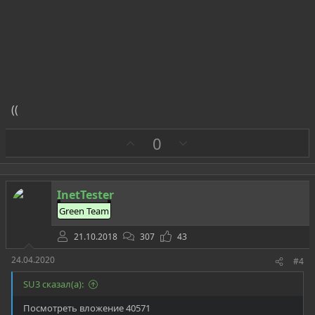
((
З
П
0
а
р
о
т
InetTester
и
Green Team
в
21.10.2018
307
43
24.04.2020
#4
SU3 сказал(а):
Посмотреть вложение 40571