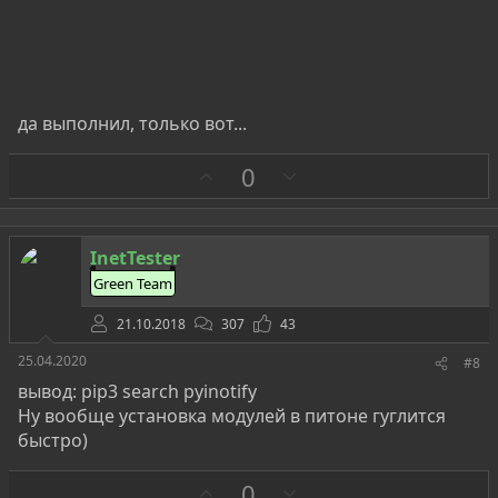
да выполнил, только вот...
З
П
0
а
р
о
т
InetTester
и
Green Team
в
21.10.2018
307
43
25.04.2020
#8
вывод: pip3 search pyinotify
Ну вообще установка модулей в питоне гуглится
быстро)
З
П
0