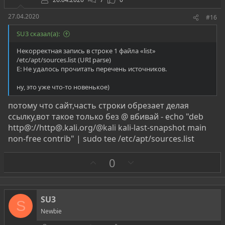
27.04.2020
#16
SU3 сказал(а):
Некорректная запись в строке 1 файла «list»
/etc/apt/sources.list (URI parse)
E: Не удалось прочитать перечень источников.
ну, это уже что-то новенькое)
потому что сайт,часть строки обрезает делая
ссылку,вот такое только без @ вбивай - echo "deb
http@://http@.kali.org/
@kali
kali-last-snapshot main
non-free contrib" | sudo tee /etc/apt/sources.list
З
П
0
а
р
о
т
SU3
S
и
Newbie
в