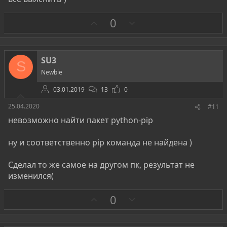
З
П
0
а
р
о
т
SU3
S
и
Newbie
в
03.01.2019
13
0
25.04.2020
#11
невозможно найти пакет python-pip
ну и соответственно pip команда не найдена )
Сделал то же самое на другом пк, результат не
изменился(
З
П
0
а
р
о