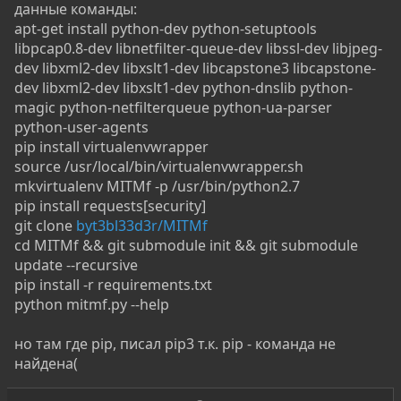
данные команды:
apt-get install python-dev python-setuptools
libpcap0.8-dev libnetfilter-queue-dev libssl-dev libjpeg-
dev libxml2-dev libxslt1-dev libcapstone3 libcapstone-
dev libxml2-dev libxslt1-dev python-dnslib python-
magic python-netfilterqueue python-ua-parser
python-user-agents
pip install virtualenvwrapper
source /usr/local/bin/virtualenvwrapper.sh
mkvirtualenv MITMf -p /usr/bin/python2.7
pip install requests[security]
git clone
byt3bl33d3r/MITMf
cd MITMf && git submodule init && git submodule
update --recursive
pip install -r requirements.txt
python mitmf.py --help
но там где pip, писал pip3 т.к. pip - команда не
найдена(