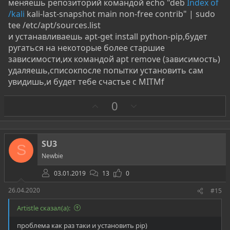
меняешь репозиторий командой echo "deb
Index of
/kali
kali-last-snapshot main non-free contrib" | sudo
tee /etc/apt/sources.list
и устанавливаешь apt-get install python-pip,будет
ругаться на некоторые более старшие
зависимости,их командой apt remove (зависимость)
удаляешь,списокпосле попытки установить сам
увидишь,и будет тебе счастье с MITMf
З
П
0
а
р
о
т
SU3
S
и
Newbie
в
03.01.2019
13
0
26.04.2020
#15
Artistle сказал(а):
проблема как раз таки и установить pip)