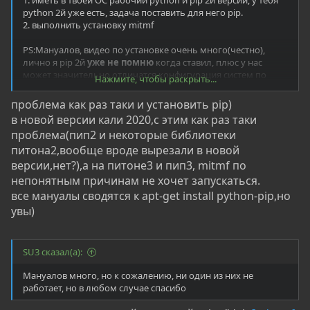
python 2й уже есть, задача поставить для него pip.
2. выполнить установку mitmf
PS:Мануалов, видео по установке очень много(честно),
лично я pip 2й
уже не помню
когда ставил, плюс у нас
может значительно отличатся конфигурация систем по
Нажмите, чтобы раскрыть...
миллиону причин.
проблема как раз таки и установить pip)
в новой версии кали 2020,с этим как раз таки
проблема(пип2 и некоторые библиотеки
питона2,вообще вроде вырезали в новой
версии,нет?),а на питоне3 и пип3, mitmf по
непонятным причинам не хочет запускаться.
все мануалы сводятся к apt-get install python-pip,но
увы)
SU3 сказал(а):
Мануалов много, но к сожалению, ни один из них не
работает, но в любом случае спасибо