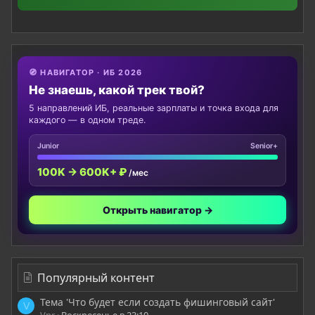
🧭 НАВИГАТОР · ИБ 2026
Не знаешь, какой трек твой?
5 направлений ИБ, реальные зарплаты и точка входа для
каждого — в одном треде.
Junior
Senior+
100K → 600K+ ₽
/мес
Открыть навигатор →
Популярный контент
Тема 'Что будет если создать фишинговый сайт'
V