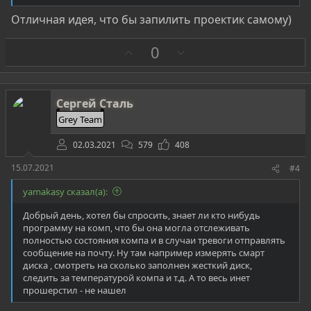
Отличная идея, что бы запилить проектик самому)
З
П
0
а
р
о
т
Сергей Сталь
и
Grey Team
в
02.03.2021
579
408
15.07.2021
#4
yamakasy сказал(а):
Добрый день, хотел бы спросить, знает ли кто нибудь
программу на комп, что бы она могла отслеживать
полностью состояния компа и в случаи тревоги отправлять
сообщение на почту. Ну там например измерять смарт
диска , смотреть на сколько заполнен жесткий диск,
следить за температурой компа и т.д. А то весь инет
прошерстил - не нашел