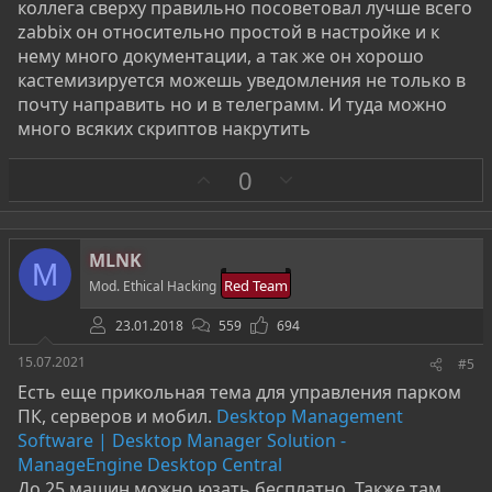
коллега сверху правильно посоветовал лучше всего
zabbix он относительно простой в настройке и к
нему много документации, а так же он хорошо
кастемизируется можешь уведомления не только в
почту направить но и в телеграмм. И туда можно
много всяких скриптов накрутить
З
П
0
а
р
о
т
MLNK
M
и
Red Team
Mod. Ethical Hacking
в
23.01.2018
559
694
15.07.2021
#5
Есть еще прикольная тема для управления парком
ПК, серверов и мобил.
Desktop Management
Software | Desktop Manager Solution -
ManageEngine Desktop Central
До 25 машин можно юзать бесплатно. Также там