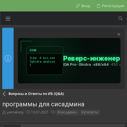
Вход
Регистрация
Вопросы и Ответы по ИБ (Q&A)
программы для сисадмина
А
Д
Т
yamakasy
13.07.2021
#сисадмин
#утилиты
в
а
е
т
т
г