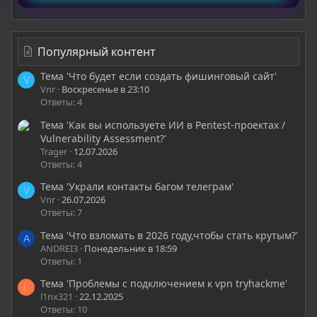
Популярный контент
Тема 'Что будет если создать фишинговый сайт'
V
Vnr
Воскресенье в 23:10
Ответы: 4
Тема 'Как вы используете ИИ в Pentest-проектах /
Vulnerability Assessment?'
Trager
12.07.2026
Ответы: 4
Тема 'Украли контакты багом телеграм'
V
Vnr
26.07.2026
Ответы: 7
Тема 'Что взломать в 2026 году,чтобы стать крутым?'
A
ANDREI3
Понедельник в 18:59
Ответы: 1
Тема 'Проблемы с подключением к vpn tryhackme'
L
l1nx321
22.12.2025
Ответы: 10