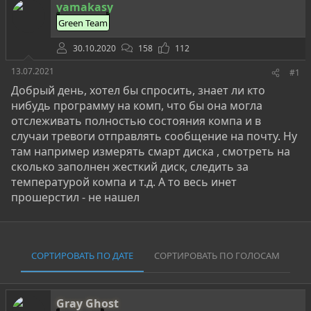
о
а
и
yamakasy
р
н
Green Team
т
а
е
ч
30.10.2020
158
112
м
а
ы
л
13.07.2021
#1
а
Добрый день, хотел бы спросить, знает ли кто
нибудь программу на комп, что бы она могла
отслеживать полностью состояния компа и в
случаи тревоги отправлять сообщение на почту. Ну
там например измерять смарт диска , смотреть на
сколько заполнен жесткий диск, следить за
температурой компа и т.д. А то весь инет
прошерстил - не нашел
СОРТИРОВАТЬ ПО ДАТЕ
СОРТИРОВАТЬ ПО ГОЛОСАМ
Gray Ghost