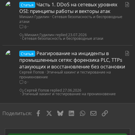
С
Часть 1. DDoS на сетевых уровнях
Статья
т
OSI: принципы работы и векторы атак
Михаил Гудилин
Сетевая безопасность и беспроводные
а
атаки
т
0
ь
Михаил Гудилин
23.07.2026
я
Сетевая безопасность и беспроводные атаки
С
Реагирование на инциденты в
Статья
т
промышленных сетях: форензика PLC, TTPs
а
атакующих и восстановление без остановки
Сергей Попов
Этичный хакинг и тестирование на
т
проникновение
ь
0
я
Сергей Попов
27.06.2026
Этичный хакинг и тестирование на проникновение
Facebook
X
Bluesky
LinkedIn
WhatsApp
Электронная по
Ссылка
Поделиться: