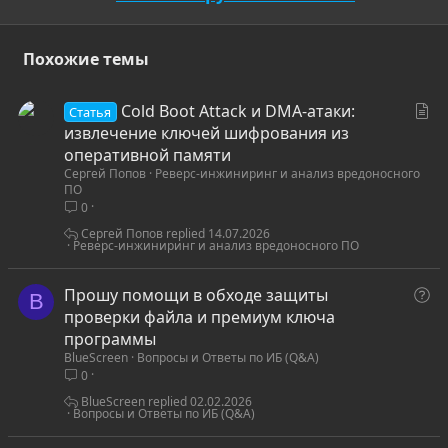
Похожие темы
С
Cold Boot Attack и DMA-атаки:
Статья
т
извлечение ключей шифрования из
а
оперативной памяти
Сергей Попов
Реверс-инжиниринг и анализ вредоносного
т
ПО
ь
0
я
Сергей Попов
14.07.2026
Реверс-инжиниринг и анализ вредоносного ПО
В
Прошу помощи в обходе защиты
B
о
проверки файла и премиум ключа
п
программы
BlueScreen
Вопросы и Ответы по ИБ (Q&A)
р
0
о
с
BlueScreen
02.02.2026
Вопросы и Ответы по ИБ (Q&A)