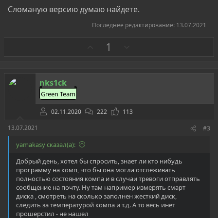
Сломаную версию думаю найдете.
Последнее редактирование:
13.07.2021
З
П
1
а
р
о
т
nks1ck
и
Green Team
в
02.11.2020
222
113
13.07.2021
#3
yamakasy сказал(а):
Добрый день, хотел бы спросить, знает ли кто нибудь
программу на комп, что бы она могла отслеживать
полностью состояния компа и в случаи тревоги отправлять
сообщение на почту. Ну там например измерять смарт
диска , смотреть на сколько заполнен жесткий диск,
следить за температурой компа и т.д. А то весь инет
прошерстил - не нашел