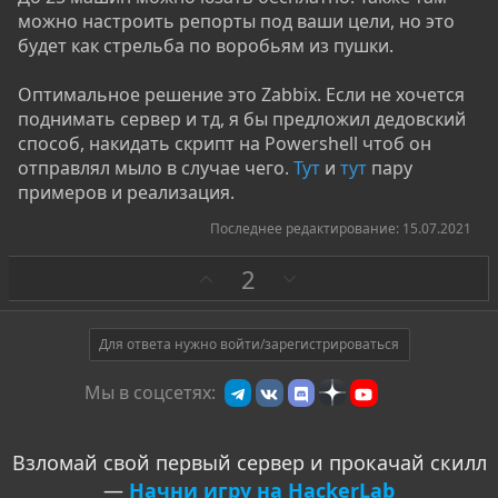
можно настроить репорты под ваши цели, но это
будет как стрельба по воробьям из пушки.
Оптимальное решение это Zabbix. Если не хочется
поднимать сервер и тд, я бы предложил дедовский
способ, накидать скрипт на Powershell чтоб он
отправлял мыло в случае чего.
Тут
и
тут
пару
примеров и реализация.
Последнее редактирование:
15.07.2021
З
П
2
а
р
о
т
Для ответа нужно войти/зарегистрироваться
и
Мы в соцсетях:
в
Взломай свой первый сервер и прокачай скилл
—
Начни игру на HackerLab