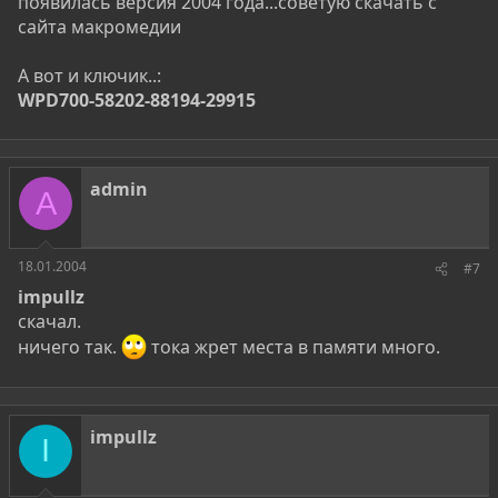
появилась версия 2004 года...советую скачать с
сайта макромедии
А вот и ключик..:
WPD700-58202-88194-29915
admin
A
18.01.2004
#7
impullz
скачал.
ничего так.
тока жрет места в памяти много.
impullz
I