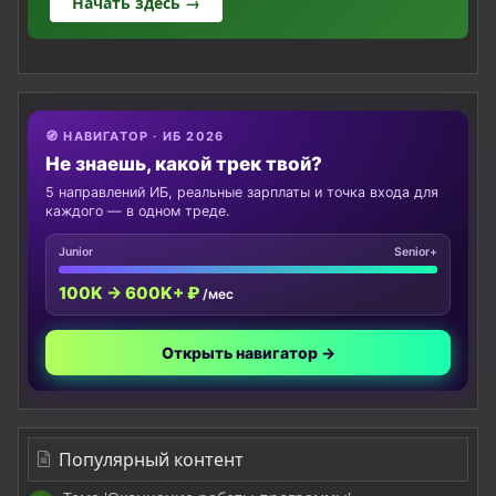
Начать здесь →
🧭 НАВИГАТОР · ИБ 2026
Не знаешь, какой трек твой?
5 направлений ИБ, реальные зарплаты и точка входа для
каждого — в одном треде.
Junior
Senior+
100K → 600K+ ₽
/мес
Открыть навигатор →
Популярный контент