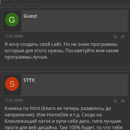
о
а
р
н
т
а
Guest
е
ч
G
м
а
ы
л
а
17.01.2004
#1
Я хочу создать свой сайт. Но не знаю программы
которые для этого нужны. Посоветуйте мне какие
программы лучше.
STYX
S
17.01.2004
#2
Книжка по html (благо их теперь развелось до
неприличия). Или HomeSite и т.д. Сходи на
близлежащий латок и купи себе диск, типа лучшие
проги для веб-дизайна. Там 100% будет, то что тебе