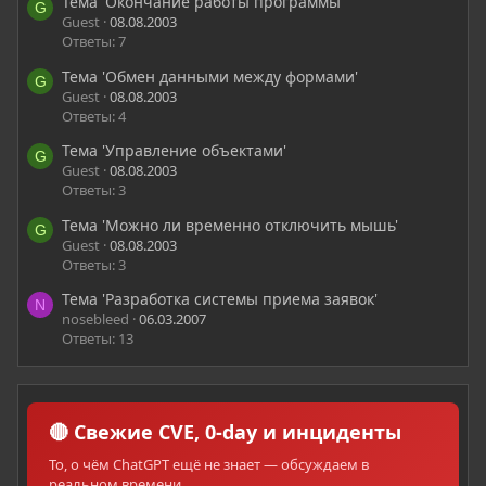
Тема 'Окончание работы программы'
G
Guest
08.08.2003
Ответы: 7
Тема 'Обмен данными между формами'
G
Guest
08.08.2003
Ответы: 4
Тема 'Управление объектами'
G
Guest
08.08.2003
Ответы: 3
Тема 'Можно ли временно отключить мышь'
G
Guest
08.08.2003
Ответы: 3
Тема 'Разработка системы приема заявок'
N
nosebleed
06.03.2007
Ответы: 13
🔴 Свежие CVE, 0-day и инциденты
То, о чём ChatGPT ещё не знает — обсуждаем в
реальном времени