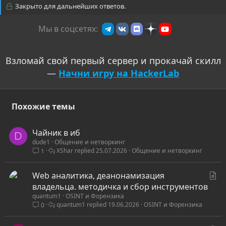
Закрыто для дальнейших ответов.
Мы в соцсетях:
Взломай свой первый сервер и прокачай скилл
—
Начни игру на HackerLab
Похожие темы
Чайник в иб
D
dude1
Общение и нетворкинг
XShar
25.07.2026
Общение и нетворкинг
1
С
Web аналитика, деанонамизация
т
владельца. методичка и сбор инструментов
quantum1
OSINT и Форензика
а
quantum1
19.06.2026
OSINT и Форензика
0
т
ь