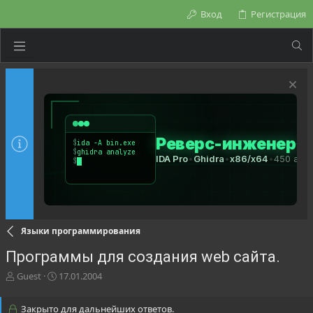
Вход
Регистрация
Языки программирования
Программы для создания web сайта.
А
Д
Guest
17.01.2004
в
а
т
т
Закрыто для дальнейших ответов.