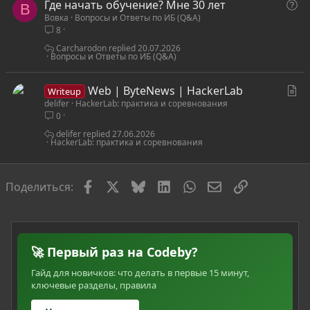
В
Где начать обучение? Мне 30 лет
я
В
Вовка
Вопросы и Ответы по ИБ (Q&A)
о
8
п
р
Carcharodon
20.07.2026
Вопросы и Ответы по ИБ (Q&A)
о
с
С
Web | ByteNews | HackerLab
Writeup
delifer
HackerLab: практика и соревнования
т
0
а
т
delifer
27.06.2026
HackerLab: практика и соревнования
ь
я
Facebook
X
Bluesky
LinkedIn
WhatsApp
Электронная по
Ссылка
Поделиться:
🚀 Первый раз на Codeby?
Гайд для новичков: что делать в первые 15 минут,
ключевые разделы, правила