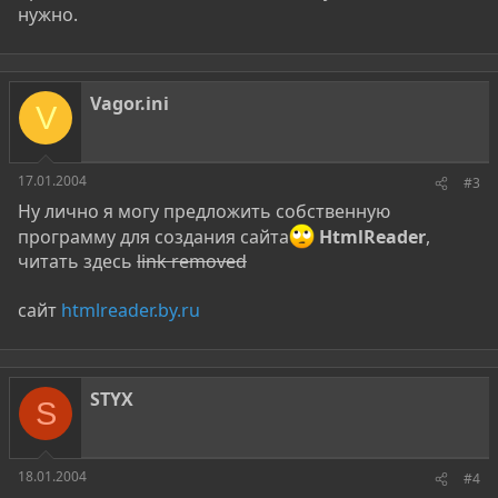
нужно.
Vagor.ini
V
17.01.2004
#3
Ну лично я могу предложить собственную
программу для создания сайта
HtmlReader
,
читать здесь
link removed
сайт
htmlreader.by.ru
STYX
S
18.01.2004
#4