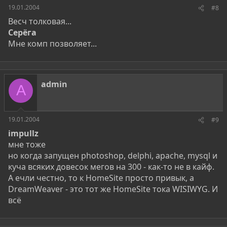
19.01.2004
#8
Весч толковая...
Серёга
Мне комп позволяет...
admin
A
19.01.2004
#9
impullz
мне тоже
но когда запущен photoshop, delphi, apache, mysql и
куча всяких довесок мегов на 300 - как-то не в кайф.
А ечли честно, то к HomeSite просто привык, а
DreamWeaver - это тот же HomeSite тока WISIWYG. И
всё