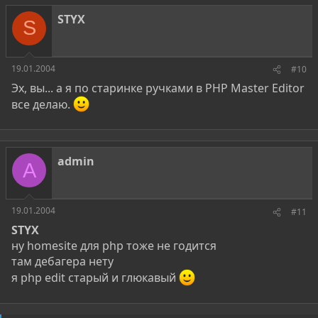
STYX
S
19.01.2004
#10
Эх, вы... а я по старинке ручками в PHP Master Editor
все делаю.
admin
A
19.01.2004
#11
STYX
ну homesite для php тоже не годится
там дебагера нету
я php edit старый и глюкавый