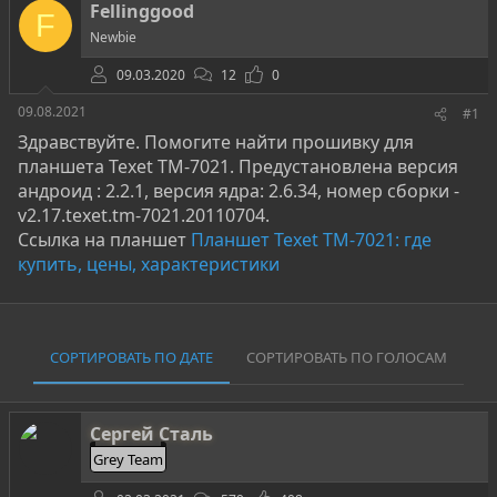
о
а
и
Fellinggood
F
р
н
Newbie
т
а
е
ч
09.03.2020
12
0
м
а
ы
л
09.08.2021
#1
а
Здравствуйте. Помогите найти прошивку для
планшета Texet TM-7021. Предустановлена версия
андроид : 2.2.1, версия ядра: 2.6.34, номер сборки -
v2.17.texet.tm-7021.20110704.
Ссылка на планшет
Планшет Texet TM-7021: где
купить, цены, характеристики
СОРТИРОВАТЬ ПО ДАТЕ
СОРТИРОВАТЬ ПО ГОЛОСАМ
Сергей Сталь
Grey Team