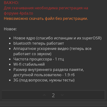
ВАЖНО:
Для скачивания необходима регистрация на
форуме 4pda.to
Невозможно скачать файл без регистрации.
Новое:
Новое ядро (спасибо испанцам и их superOSR)
bluеtooth теперь работает
Аппаратное ускорение видео (теперь все
работает со звуком)
Частота процессора - 1 ггц
Wi-fi стабильней
Размер внутреннего раздела памяти,
доступной пользователю - 1.9 гб
3G (под вопросом, нужны тесты)
З
П
2
а
р
о