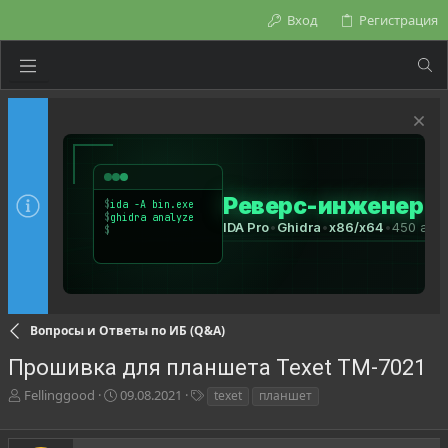
Вход
Регистрация
Вопросы и Ответы по ИБ (Q&A)
Прошивка для планшета Texet TM-7021
А
Д
Т
Fellinggood
09.08.2021
texet
планшет
в
а
е
т
т
г