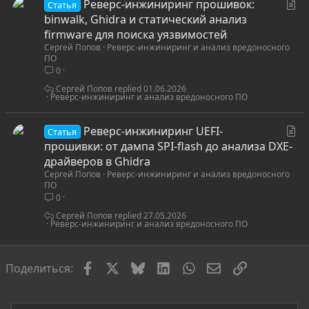
С
Реверс-инжиниринг прошивок:
Статья
т
binwalk, Ghidra и статический анализ
а
firmware для поиска уязвимостей
Сергей Попов
Реверс-инжиниринг и анализ вредоносного
т
ПО
ь
0
я
Сергей Попов
01.06.2026
Реверс-инжиниринг и анализ вредоносного ПО
С
Реверс-инжиниринг UEFI-
Статья
т
прошивки: от дампа SPI-flash до анализа DXE-
а
драйверов в Ghidra
Сергей Попов
Реверс-инжиниринг и анализ вредоносного
т
ПО
ь
0
я
Сергей Попов
27.05.2026
Реверс-инжиниринг и анализ вредоносного ПО
Facebook
X
Bluesky
LinkedIn
WhatsApp
Электронная по
Ссылка
Поделиться: