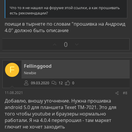
Что то я не нашел на форуме этой ссылки, а как прошивать
есть рекомендации?
поищи в тырнете по словам "прошивка на Андроид
4.0" должно быть описание
З
П
0
а
р
о
т
Fellinggood
F
и
Newbie
в
09.03.2020
12
0
11.08.2021
#8
Добавлю, вношу уточнение. Нужна прошивка
android 5.0 для планшета Texet TM-7021. Это для
того чтобы youtube и браузеры нормально
работали. Я на 4.0.4 перепрошил - там маркет
глючит не хочет заходить