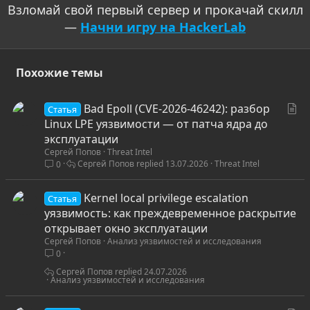
Взломай свой первый сервер и прокачай скилл
—
Начни игру на HackerLab
Похожие темы
С
Bad Epoll (CVE-2026-46242): разбор
Статья
т
Linux LPE уязвимости — от патча ядра до
а
эксплуатации
Сергей Попов
Threat Intel
т
Сергей Попов
13.07.2026
Threat Intel
0
ь
я
Kernel local privilege escalation
Статья
уязвимость: как преждевременное раскрытие
открывает окно эксплуатации
Сергей Попов
Анализ уязвимостей и исследования
0
Сергей Попов
24.07.2026
Анализ уязвимостей и исследования