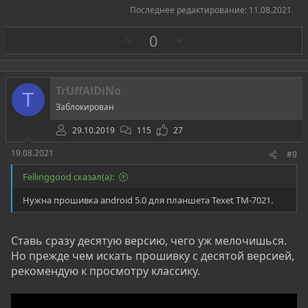
Последнее редактирование:
11.08.2021
З
П
0
а
р
о
т
TrUffAlDiNo
T
и
Заблокирован
в
29.10.2019
115
27
19.08.2021
#9
Fellinggood сказал(а):
Нужна прошивка android 5.0 для планшета Texet TM-7021.
Ставь сразу десятую версию, чего уж мелочишься.
Но прежде чем искать прошивку с десятой версией,
рекомендую к просмотру классику.