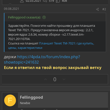
02.03.2021
579
408
09.08.2021
#2
Fellinggood сказал(а):
Здравствуйте. Помогите найти прошивку для планшета
Texet TM-7021. Предустановлена версия андроид : 2.2.1,
версия ядра: 2.6.34, номер сборки - v2.17.texet.tm-
7021.20110704.
Ссылка на планшет
Планшет Texet TM-7021: где купить,
цены, характеристики
держи
https://4pda.to/forum/index.php?
showtopic=241632
Если я ответил на твой вопрос закрывай ветку
З
П
0
а
р
о
т
Fellinggood
F
и
Newbie
в