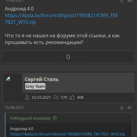
10.08.2021
#6
Андроид 4.0
https://4pda.to/forum/dl/post/1993821/CM9_TM-
7021_W10.zip
Что то я не нашел на форуме этой ссылки, а как
прошивать есть рекомендации?
З
П
0
а
р
о
т
Сергей Сталь
и
Grey Team
в
02.03.2021
579
408
10.08.2021
#7
Fellinggood сказал(а):
Андроид 4.0
https://4pda.to/forum/dl/post/1993821/CM9_TM-7021_W10.zip