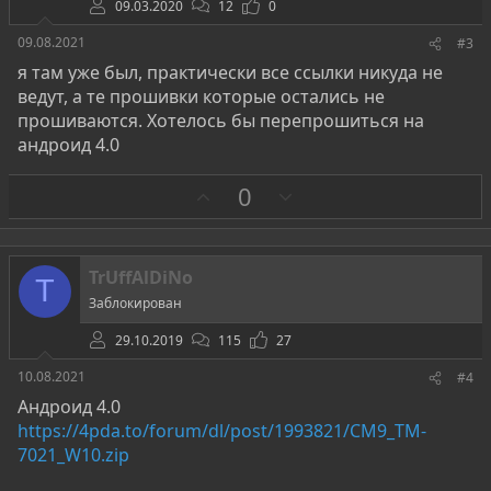
09.03.2020
12
0
09.08.2021
#3
я там уже был, практически все ссылки никуда не
ведут, а те прошивки которые остались не
прошиваются. Хотелось бы перепрошиться на
андроид 4.0
З
П
0
а
р
о
т
TrUffAlDiNo
T
и
Заблокирован
в
29.10.2019
115
27
10.08.2021
#4
Андроид 4.0
https://4pda.to/forum/dl/post/1993821/CM9_TM-
7021_W10.zip