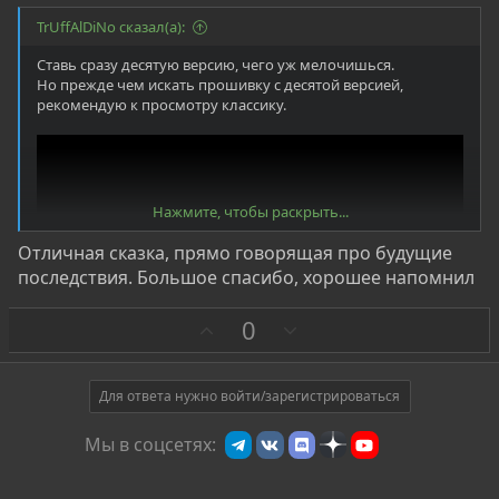
TrUffAlDiNo сказал(а):
Ставь сразу десятую версию, чего уж мелочишься.
Но прежде чем искать прошивку с десятой версией,
рекомендую к просмотру классику.
Нажмите, чтобы раскрыть...
Отличная сказка, прямо говорящая про будущие
последствия. Большое спасибо, хорошее напомнил
З
П
0
а
р
о
Сказка о рыбаке и рыбке
т
Для ответа нужно войти/зарегистрироваться
и
Мы в соцсетях:
в