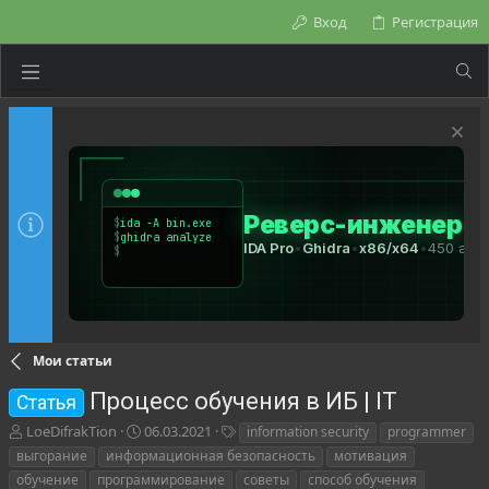
Вход
Регистрация
Мои статьи
Процесс обучения в ИБ | IT
Статья
А
Д
Т
LoeDifrakTion
06.03.2021
information security
programmer
в
а
е
выгорание
информационная безопасность
мотивация
т
т
г
обучение
программирование
советы
способ обучения