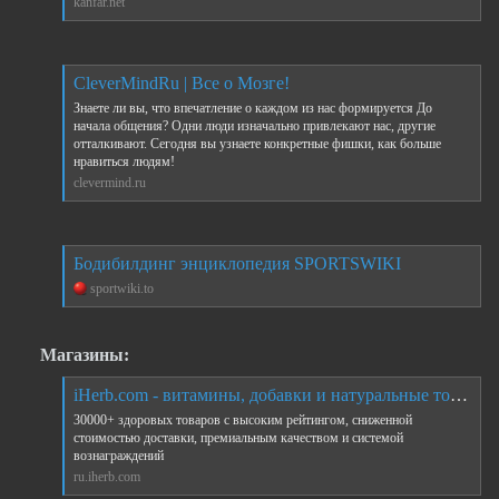
kanfar.net
CleverMindRu | Все о Мозге!
Знаете ли вы, что впечатление о каждом из нас формируется До
начала общения? Одни люди изначально привлекают нас, другие
отталкивают. Сегодня вы узнаете конкретные фишки, как больше
нравиться людям!
clevermind.ru
Бодибилдинг энциклопедия SPORTSWIKI
sportwiki.to
Магазины:
iHerb.com - витамины, добавки и натуральные товары для здоровья - iHerb
30000+ здоровых товаров с высоким рейтингом, сниженной
стоимостью доставки, премиальным качеством и системой
вознаграждений
ru.iherb.com