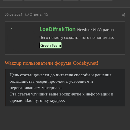
о
а
и
р
н
т
а
06.03.2021
Ответы: 15
е
ч
м
а
ы
л
А
LoeDifrakTion
Newbie
·
Из
Украина
а
в
Чего не могу создать - того не понимаю.
т
о
Green Team
р
Wazzup пользователи форума Codeby.net!
Цель статьи донести до читателя способы и решения
большинства людей проблем с усвоением и
перевариванием материала.
Эта статья улучшит ваше восприятие к информации и
сделает Вас чуточку мудрее.