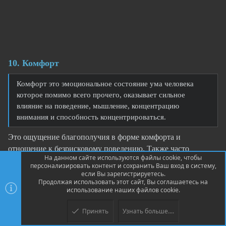
10. Комфорт
Комфорт это эмоциональное состояние ума человека
которое помимо всего прочего, оказывает сильное
влияние на поведение, мышление, концентрацию
внимания и способность концентрироваться.
Это ощущение благополучия в форме комфорта и
отношение к безрисковому поведению. Также часто
На данном сайте используются файлы cookie, чтобы
называют так называемой зоной комфорта, в которой
персонализировать контент и сохранить Ваш вход в систему,
находится человек.
если Вы зарегистрируетесь.
Продолжая использовать этот сайт, Вы соглашаетесь на
использование наших файлов cookie.
Когда мы покидаем так называемую зону комфорта, мы
вступаем в ситуацию или область, где у нас мало или
Принять
Узнать больше....
Верх
Низ
вообще нет опыта. Такая неопределенность снижает нашу