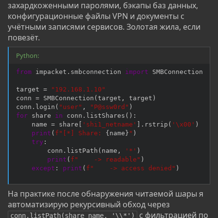
захардкоженными паролями, бэкапы баз данных,
конфигурационные файлы VPN и документы с
учётными записями сервисов. Золотая жила, если
повезёт.
Python:
from
 impacket
.
smbconnection 
import
 SMBConnection

target 
=
"192.168.1.10"
conn 
=
 SMBConnection
(
target
,
 target
)
conn
.
login
(
"user"
,
"P@ssw0rd"
)
for
 share 
in
 conn
.
listShares
(
)
:
    name 
=
 share
[
'shi1_netname'
]
.
rstrip
(
'\x00'
)
print
(
f"[*] Share: 
{
name
}
"
)
try
:
        conn
.
listPath
(
name
,
'*'
)
print
(
f"    -> readable"
)
except
:
print
(
f"    -> access denied"
)
На практике после обнаружения читаемой шары я
автоматизирую рекурсивный обход через
с фильтрацией по
conn.listPath(share_name, '\\*')