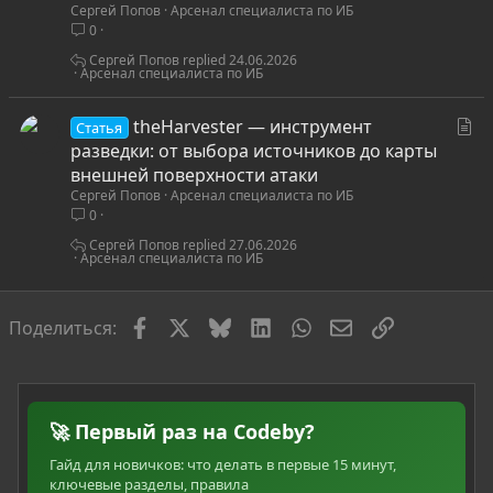
Сергей Попов
Арсенал специалиста по ИБ
ь
0
я
Сергей Попов
24.06.2026
Арсенал специалиста по ИБ
С
theHarvester — инструмент
Статья
т
разведки: от выбора источников до карты
а
внешней поверхности атаки
Сергей Попов
Арсенал специалиста по ИБ
т
0
ь
я
Сергей Попов
27.06.2026
Арсенал специалиста по ИБ
Facebook
X
Bluesky
LinkedIn
WhatsApp
Электронная по
Ссылка
Поделиться:
🚀 Первый раз на Codeby?
Гайд для новичков: что делать в первые 15 минут,
ключевые разделы, правила