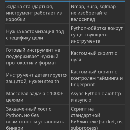
Задача стандартная,
Nmap, Burp, sqlmap -
инструмент работает из
не изобретайте
коробки
велосипед
Python-обёртка вокруг
Нужна кастомизация под
существующего
специфику цели
инструмента
Готовый инструмент не
Кастомный скрипт с
поддерживает нужный
нуля
протокол или формат
Кастомный скрипт с
Инструмент детектируется
контролем тайминга и
защитой, нужен stealth
fingerprint
Массовая задача с 1000+
Async Python с aiohttp
целями
и asyncio
Захваченный хост с
Скрипт на
Python, но без
стандартной
возможности установить
библиотеке (socket, os,
бинари
subprocess)