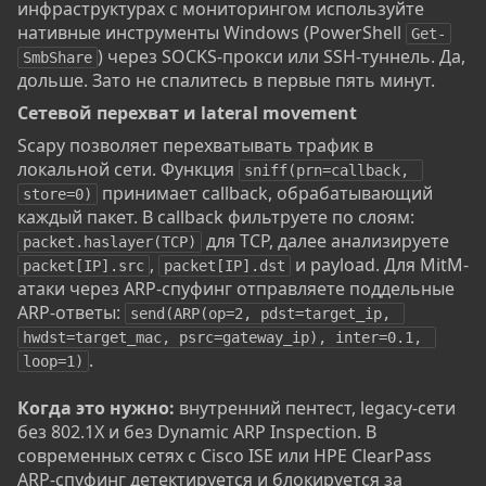
инфраструктурах с мониторингом используйте
нативные инструменты Windows (PowerShell
Get-
) через SOCKS-прокси или SSH-туннель. Да,
SmbShare
дольше. Зато не спалитесь в первые пять минут.
Сетевой перехват и lateral movement​
Scapy позволяет перехватывать трафик в
локальной сети. Функция
sniff(prn=callback, 
принимает callback, обрабатывающий
store=0)
каждый пакет. В callback фильтруете по слоям:
для TCP, далее анализируете
packet.haslayer(TCP)
,
и payload. Для MitM-
packet[IP].src
packet[IP].dst
атаки через ARP-спуфинг отправляете поддельные
ARP-ответы:
send(ARP(op=2, pdst=target_ip, 
hwdst=target_mac, psrc=gateway_ip), inter=0.1, 
.
loop=1)
Когда это нужно:
внутренний пентест, legacy-сети
без 802.1X и без Dynamic ARP Inspection. В
современных сетях с Cisco ISE или HPE ClearPass
ARP-спуфинг детектируется и блокируется за