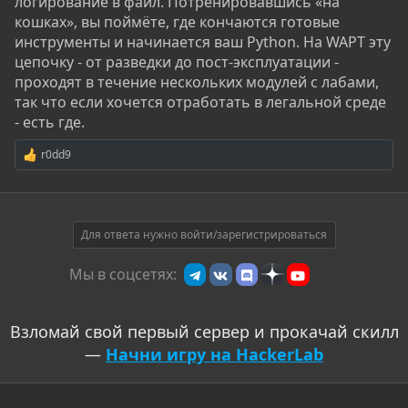
логирование в файл. Потренировавшись «на
кошках», вы поймёте, где кончаются готовые
инструменты и начинается ваш Python. На WAPT эту
цепочку - от разведки до пост-эксплуатации -
проходят в течение нескольких модулей с лабами,
так что если хочется отработать в легальной среде
- есть где.
r0dd9
Р
е
а
к
ц
и
Для ответа нужно войти/зарегистрироваться
и
:
Мы в соцсетях:
Взломай свой первый сервер и прокачай скилл
—
Начни игру на HackerLab