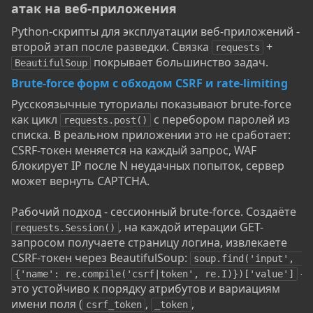
атак на веб-приложения​
Python-скрипты для эксплуатации веб-приложений -
второй этап после разведки. Связка
+
requests
покрывает большинство задач.
BeautifulSoup
Brute-force форм с обходом CSRF и rate-limiting
Русскоязычные туториалы показывают brute-force
как цикл
с перебором паролей из
requests.post()
списка. В реальном приложении это не сработает:
CSRF-токен меняется на каждый запрос, WAF
блокирует IP после N неудачных попыток, сервер
может вернуть CAPTCHA.
Рабочий подход - сессионный brute-force. Создаёте
, на каждой итерации GET-
requests.Session()
запросом получаете страницу логина, извлекаете
CSRF-токен через BeautifulSoup:
soup.find('input', 
-
{'name': re.compile('csrf|token', re.I)})['value']
это устойчиво к порядку атрибутов и вариациям
имени поля (
,
,
csrf_token
_token