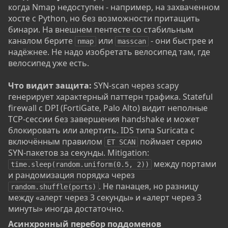
когда Nmap недоступен - например, на захваченном
хосте с Python, но без возможности притащить
бинари. На внешнем пентесте со стабильным
каналом берите
или
- они быстрее и
nmap
masscan
надёжнее. Не надо изобретать велосипед там, где
велосипед уже есть.
Что видит защита:
SYN-scan через scapy
генерирует характерный паттерн трафика. Stateful
firewall с DPI (FortiGate, Palo Alto) видит неполные
TCP-сессии без завершения handshake и может
блокировать или алертить. IDS типа Suricata с
включённым правилом
поймает серию
ET SCAN
SYN-пакетов за секунды. Mitigation:
между портами
time.sleep(random.uniform(0.5, 2))
и рандомизация порядка через
. Не панацея, но разницу
random.shuffle(ports)
между «алерт через 3 секунды» и «алерт через 3
минуты» иногда достаточно.
Асинхронный перебор поддоменов​