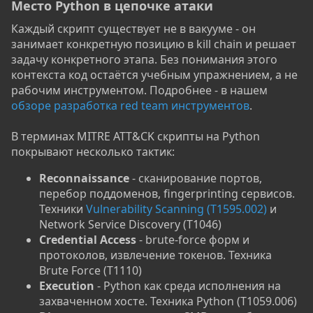
Место Python в цепочке атаки​
Каждый скрипт существует не в вакууме - он
занимает конкретную позицию в kill chain и решает
задачу конкретного этапа. Без понимания этого
контекста код остаётся учебным упражнением, а не
рабочим инструментом. Подробнее - в нашем
обзоре разработка red team инструментов
.
В терминах MITRE ATT&CK скрипты на Python
покрывают несколько тактик:
Reconnaissance
- сканирование портов,
перебор поддоменов, fingerprinting сервисов.
Техники
Vulnerability Scanning (T1595.002)
и
Network Service Discovery (T1046)
Credential Access
- brute-force форм и
протоколов, извлечение токенов. Техника
Brute Force (T1110)
Execution
- Python как среда исполнения на
захваченном хосте. Техника Python (T1059.006)