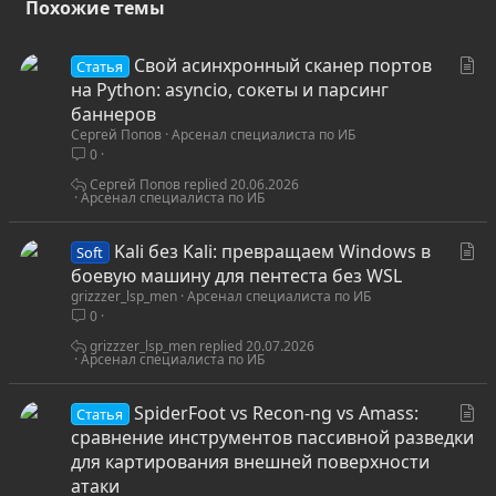
Похожие темы
С
Свой асинхронный сканер портов
Статья
т
на Python: asyncio, сокеты и парсинг
а
баннеров
Сергей Попов
Арсенал специалиста по ИБ
т
0
ь
я
Сергей Попов
20.06.2026
Арсенал специалиста по ИБ
С
Kali без Kali: превращаем Windows в
Soft
т
боевую машину для пентеста без WSL
grizzzer_lsp_men
Арсенал специалиста по ИБ
а
0
т
ь
grizzzer_lsp_men
20.07.2026
Арсенал специалиста по ИБ
я
С
SpiderFoot vs Recon-ng vs Amass:
Статья
т
сравнение инструментов пассивной разведки
а
для картирования внешней поверхности
т
атаки