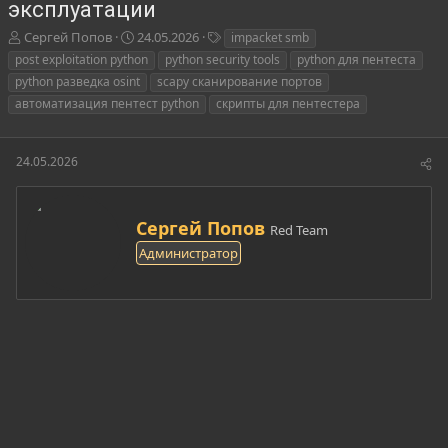
эксплуатации
А
Д
Т
Сергей Попов
24.05.2026
impacket smb
в
а
е
post exploitation python
python security tools
python для пентеста
т
т
г
python разведка osint
scapy сканирование портов
о
а
и
автоматизация пентест python
скрипты для пентестера
р
н
т
а
е
ч
24.05.2026
м
а
ы
л
а
А
Сергей Попов
Red Team
в
Администратор
т
о
р