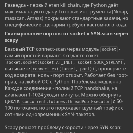
Разведка - первый этап kill chain, где Python даёт
максимальную отдачу. Готовые инструменты (Nmap,
masscan, Amass) покрывают стандартные задачи, но
специфические сценарии требуют кастомного кода.
Сканирование портов: от socket к SYN-scan через
scapy​
Базовый TCP connect-scan через модуль
-
socket
самый простой вариант. Создаёте сокет
,
socket.socket(socket.AF_INET, socket.SOCK_STREAM)
вызываете
, проверяете
connect_ex((target, port))
код возврата: ноль - порт открыт. Работает без root-
прав, на любой ОС с Python. Проблема: медленно.
Каждое соединение - полный TCP handshake, на
диапазон 1-1024 уходят минуты. Можно обернуть
цикл в
с 50-
concurrent.futures.ThreadPoolExecutor
100 потоками, но это порождает шумный трафик с
сотнями одновременных SYN-пакетов.
Scapy решает проблему скорости через SYN-scan: