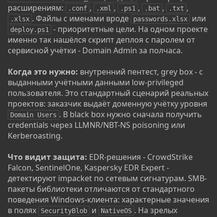
расширениям:
,
,
,
,
,
.conf
.xml
.ps1
.bat
.txt
. Файлы с именами вроде
или
.xlsx
passwords.xlsx
- приоритетные цели. На одном проекте
deploy.ps1
именно так нашёлся скрипт деплоя с паролем от
сервисной учётки - Domain Admin за полчаса.
Когда это нужно:
внутренний пентест, grey box - с
выданными учётными данными low-privileged
пользователя. Это стандартный сценарий реальных
проектов: заказчик выдаёт доменную учётку уровня
. В black box нужно сначала получить
Domain Users
credentials через LLMNR/NBT-NS poisoning или
Kerberoasting.
Что видит защита:
EDR-решения - CrowdStrike
Falcon, SentinelOne, Kaspersky EDR Expert -
детектируют impacket по сетевым сигнатурам. SMB-
пакеты библиотеки отличаются от стандартного
поведения Windows-клиента: характерные значения
в полях
и
. На зрелых
SecurityBlob
NativeOS