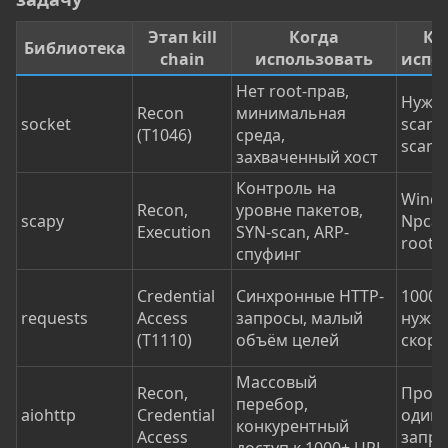
Этап kill
Когда
Ко
Библиотека
chain
использовать
испо
Нет root-прав,
Нужен
Recon
минимальная
socket
scan 
(T1046)
среда,
scan
захваченный хост
Контроль на
Windo
Recon,
уровне пакетов,
scapy
Npcap
Execution
SYN-scan, ARP-
root
спуфинг
Credential
Синхронные HTTP-
1000+
requests
Access
запросы, малый
нужн
(T1110)
объём целей
скоро
Массовый
Recon,
Прос
перебор,
aiohttp
Credential
один
конкурентный
Access
запр