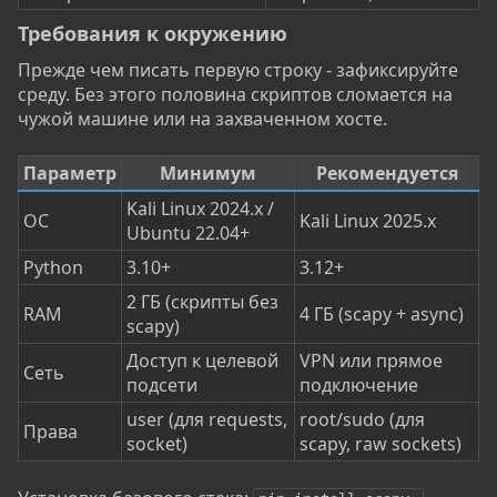
Требования к окружению​
Прежде чем писать первую строку - зафиксируйте
среду. Без этого половина скриптов сломается на
чужой машине или на захваченном хосте.
Параметр
Минимум
Рекомендуется
Kali Linux 2024.x /
ОС
Kali Linux 2025.x
Ubuntu 22.04+
Python
3.10+
3.12+
2 ГБ (скрипты без
RAM
4 ГБ (scapy + async)
scapy)
Доступ к целевой
VPN или прямое
Сеть
подсети
подключение
user (для requests,
root/sudo (для
Права
socket)
scapy, raw sockets)