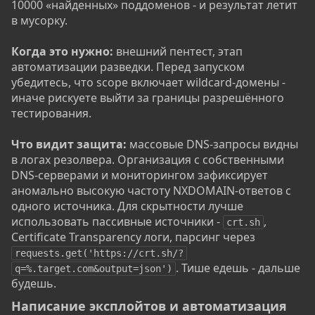
10000 «найденных» поддоменов - и результат летит
в мусорку.
Когда это нужно:
внешний пентест, этап
автоматизации разведки. Перед запуском
убедитесь, что scope включает wildcard-домены -
иначе рискуете выйти за границы разрешённого
тестирования.
Что видит защита:
массовые DNS-запросы видны
в логах резолвера. Организация с собственными
DNS-серверами и мониторингом зафиксирует
аномально высокую частоту NXDOMAIN-ответов с
одного источника. Для скрытности лучше
использовать пассивные источники -
,
crt.sh
Certificate Transparency логи, парсинг через
requests.get('https://crt.sh/?
. Тише едешь - дальше
q=%.target.com&output=json')
будешь.
Написание эксплойтов и автоматизация