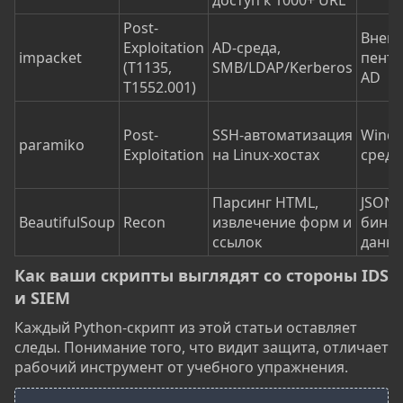
доступ к 1000+ URL
Post-
Внеш
Exploitation
AD-среда,
impacket
пенте
(T1135,
SMB/LDAP/Kerberos
AD
T1552.001)
Post-
SSH-автоматизация
Windo
paramiko
Exploitation
на Linux-хостах
среда
Парсинг HTML,
JSON 
BeautifulSoup
Recon
извлечение форм и
бина
ссылок
данн
Как ваши скрипты выглядят со стороны IDS
и SIEM​
Каждый Python-скрипт из этой статьи оставляет
следы. Понимание того, что видит защита, отличает
рабочий инструмент от учебного упражнения.