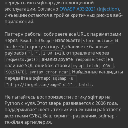
передать их в sqlmap для полноценной
эксплуатации. Согласно
OWASP A03:2021 (Injection)
,
инъекции остаются в тройке критичных рисков веб-
приложений.
Паттерн работы: собираете все URL с параметрами
через
- извлекаете
и
BeautifulSoup
<form action>
с query strings. Добавляете базовые
<a href>
payloads (
,
,
), отправляете через
'
"
1 OR 1=1
, анализируете
на
requests.get()
response.text
наличие SQL-ошибок: строки
,
,
mysql_fetch
ORA-
,
. Найдённые кандидаты
SQLSTATE
syntax error near
передаёте в sqlmap:
sqlmap -u 
.
"http://target.com/page?id=1" --batch
Не пытайтесь воспроизвести логику sqlmap на
Python с нуля. Этот зверь развивается с 2006 года,
поддерживает шесть техник инъекций и работает с
десятками СУБД. Ваш скрипт - разведчик, sqlmap -
тяжёлая артиллерия.