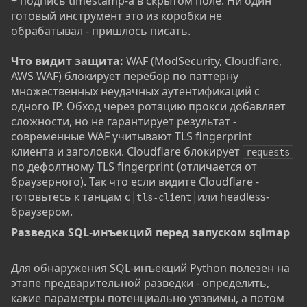
+ подпись timestamp-а в скрытом поле. Ни один
готовый инструмент это из коробки не
обрабатывал - пришлось писать.
Что видит защита:
WAF (ModSecurity, Cloudflare,
AWS WAF) блокирует перебор по паттерну
множественных неудачных аутентификаций с
одного IP. Обход через ротацию прокси добавляет
сложности, но не гарантирует результат -
современные WAF учитывают TLS fingerprint
клиента и заголовки. Cloudflare блокирует
requests
по дефолтному TLS fingerprint (отличается от
браузерного). Так что если видите Cloudflare -
готовьтесь к танцам с
или headless-
tls-client
браузером.
Разведка SQL-инъекций перед запуском sqlmap​
Для обнаружения SQL-инъекций Python полезен на
этапе предварительной разведки - определить,
какие параметры потенциально уязвимы, а потом