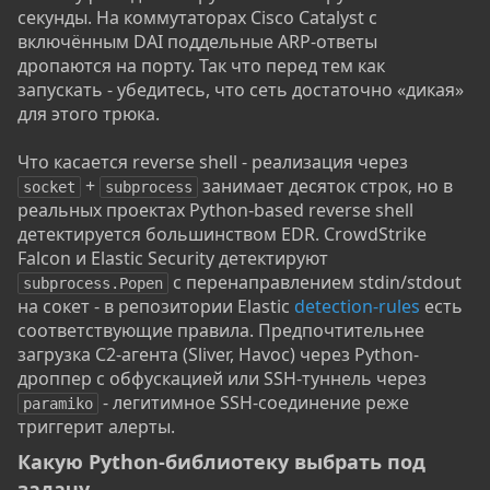
секунды. На коммутаторах Cisco Catalyst с
включённым DAI поддельные ARP-ответы
дропаются на порту. Так что перед тем как
запускать - убедитесь, что сеть достаточно «дикая»
для этого трюка.
Что касается reverse shell - реализация через
+
занимает десяток строк, но в
socket
subprocess
реальных проектах Python-based reverse shell
детектируется большинством EDR. CrowdStrike
Falcon и Elastic Security детектируют
с перенаправлением stdin/stdout
subprocess.Popen
на сокет - в репозитории Elastic
detection-rules
есть
соответствующие правила. Предпочтительнее
загрузка C2-агента (Sliver, Havoc) через Python-
дроппер с обфускацией или SSH-туннель через
- легитимное SSH-соединение реже
paramiko
триггерит алерты.
Какую Python-библиотеку выбрать под
задачу​