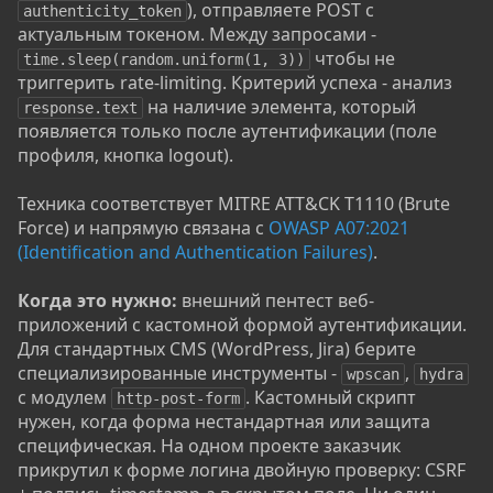
), отправляете POST с
authenticity_token
актуальным токеном. Между запросами -
чтобы не
time.sleep(random.uniform(1, 3))
триггерить rate-limiting. Критерий успеха - анализ
на наличие элемента, который
response.text
появляется только после аутентификации (поле
профиля, кнопка logout).
Техника соответствует MITRE ATT&CK T1110 (Brute
Force) и напрямую связана с
OWASP A07:2021
(Identification and Authentication Failures)
.
Когда это нужно:
внешний пентест веб-
приложений с кастомной формой аутентификации.
Для стандартных CMS (WordPress, Jira) берите
специализированные инструменты -
,
wpscan
hydra
с модулем
. Кастомный скрипт
http-post-form
нужен, когда форма нестандартная или защита
специфическая. На одном проекте заказчик
прикрутил к форме логина двойную проверку: CSRF