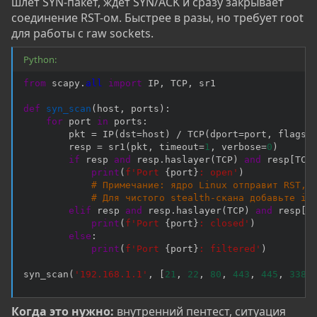
шлёт SYN-пакет, ждёт SYN/ACK и сразу закрывает
соединение RST-ом. Быстрее в разы, но требует root
для работы с raw sockets.
Python:
from
 scapy
.
all
import
 IP
,
 TCP
,
 sr1

def
syn_scan
(
host
,
 ports
)
:
for
 port 
in
 ports
:
        pkt 
=
 IP
(
dst
=
host
)
/
 TCP
(
dport
=
port
,
 flags
=
        resp 
=
 sr1
(
pkt
,
 timeout
=
1
,
 verbose
=
0
)
if
 resp 
and
 resp
.
haslayer
(
TCP
)
and
 resp
[
TCP
print
(
f'Port 
{
port
}
: open'
)
# Примечание: ядро Linux отправит RST, 
# Для чистого stealth-скана добавьте ip
elif
 resp 
and
 resp
.
haslayer
(
TCP
)
and
 resp
[
T
print
(
f'Port 
{
port
}
: closed'
)
else
:
print
(
f'Port 
{
port
}
: filtered'
)
syn_scan
(
'192.168.1.1'
,
[
21
,
22
,
80
,
443
,
445
,
3389
Когда это нужно:
внутренний пентест, ситуация