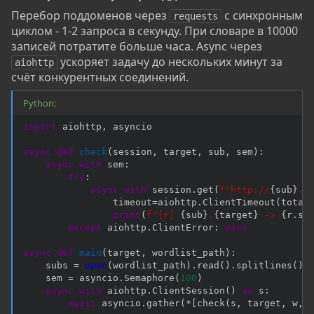
Перебор поддоменов через
с синхронным
requests
циклом - 1-2 запроса в секунду. При словаре в 10000
записей потратите больше часа. Async через
ускоряет задачу до нескольких минут за
aiohttp
счёт конкурентных соединений.
Python:
import
 aiohttp
,
 asyncio

async
def
check
(
session
,
 target
,
 sub
,
 sem
)
:
async
with
 sem
:
try
:
async
with
 session
.
get
(
f"http://
{
sub
}
.
{
                timeout
=
aiohttp
.
ClientTimeout
(
total
print
(
f"[+] 
{
sub
}
.
{
target
}
 -> 
{
r
.
st
except
 aiohttp
.
ClientError
:
pass
async
def
main
(
target
,
 wordlist_path
)
:
    subs 
=
open
(
wordlist_path
)
.
read
(
)
.
splitlines
(
)
    sem 
=
 asyncio
.
Semaphore
(
100
)
async
with
 aiohttp
.
ClientSession
(
)
as
 s
:
await
 asyncio
.
gather
(
*
[
check
(
s
,
 target
,
 w
,
 