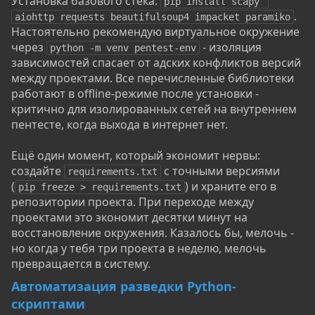
Установка базового стека:
pip install scapy 
.
aiohttp requests beautifulsoup4 impacket paramiko
Настоятельно рекомендую виртуальное окружение
через
- изоляция
python -m venv pentest-env
зависимостей спасает от адских конфликтов версий
между проектами. Все перечисленные библиотеки
работают в offline-режиме после установки -
критично для изолированных сетей на внутреннем
пентесте, когда выхода в интернет нет.
Ещё один момент, который экономит нервы:
создайте
с точными версиями
requirements.txt
(
) и храните его в
pip freeze > requirements.txt
репозитории проекта. При переходе между
проектами это экономит десятки минут на
восстановление окружения. Казалось бы, мелочь -
но когда у тебя три проекта в неделю, мелочь
превращается в систему.
Автоматизация разведки Python-
скриптами