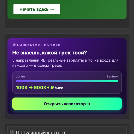
Начать здесь →
🧭 НАВИГАТОР · ИБ 2026
Не знаешь, какой трек твой?
5 направлений ИБ, реальные зарплаты и точка входа для
каждого — в одном треде.
Junior
Senior+
100K → 600K+ ₽
/мес
Открыть навигатор →
Популярный контент