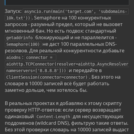
Запуск:
asyncio.run(main('target.com', 'subdomains-
. Semaphore на 100 конкурентных
10k.txt'))
запросов - разумный предел, который не вызовет
мгновенный бан. Но есть подвох: стандартный
блокирующий и не параллелится -
getaddrinfo
не даст 100 параллельных DNS-
Semaphore(100)
резолвов. Для реальной конкурентности добавьте
:
aiodns
connector = 
aiohttp.TCPConnector(resolver=aiohttp.AsyncResolver(
и передайте в
nameservers=['8.8.8.8']))
. Без этого на
ClientSession(connector=connector)
словаре в 10000 записей всё будет работать
заметно дольше, чем хотелось бы.
В реальных проектах я добавляю к этому скрипту
проверку HTTP-ответов: если сервер возвращает
одинаковый
для несуществующих
Content-Length
поддоменов (wildcard DNS), фильтрую такие ответы.
Без этой проверки словарь на 10000 записей выдаст