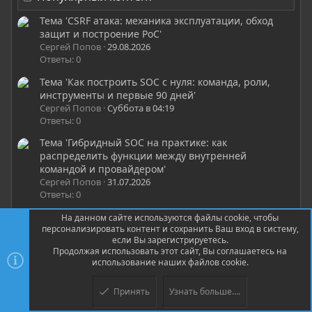
Тема 'CSRF атака: механика эксплуатации, обход
защит и построение PoC'
Сергей Попов
29.08.2026
Ответы: 0
Тема 'Как построить SOC с нуля: команда, роли,
инструменты и первые 90 дней'
Сергей Попов
Суббота в 04:19
Ответы: 0
Тема 'Гибридный SOC на практике: как
распределить функции между внутренней
командой и провайдером'
Сергей Попов
31.07.2026
Ответы: 0
Тема 'Как выбрать MSSP провайдера: SLA,
На данном сайте используются файлы cookie, чтобы
персонализировать контент и сохранить Ваш вход в систему,
покрытие, зрелость и red flags при аудите
если Вы зарегистрируетесь.
подрядчика'
Продолжая использовать этот сайт, Вы соглашаетесь на
Сергей Попов
Суббота в 03:16
использование наших файлов cookie.
Ответы: 0
Тема '60 000 прокси онлайн — быстро, надёжно, без
Принять
Узнать больше....
логов'