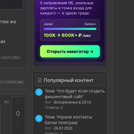
5 направлений ИБ, реальные
зарплаты и точка входа для
каждого — в одном треде.
 тем же
Junior
Senior+
100K → 600K+ ₽
/мес
ным
Открыть навигатор →
:
04.07.2021
Популярный контент
ПО ГОЛОСАМ
Тема 'Что будет если создать
V
фишинговый сайт'
З
Vnr
Воскресенье в 23:10
#2
а
Ответы: 4
0
Тема 'Украли контакты
V
П
багом телеграм'
р
Vnr
26.07.2026
Ответы: 7