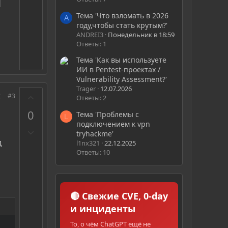
о
т
Тема 'Что взломать в 2026
A
и
году,чтобы стать крутым?'
в
ANDREI3
Понедельник в 18:59
Ответы: 1
Тема 'Как вы используете
ИИ в Pentest-проектах /
Vulnerability Assessment?'
Trager
12.07.2026
З
#3
Ответы: 2
а
0
Тема 'Проблемы с
L
подключением к vpn
П
tryhackme'
р
д
l1nx321
22.12.2025
о
Ответы: 10
т
и
в
🔴 Свежие CVE, 0-day
и инциденты
То, о чём ChatGPT ещё не