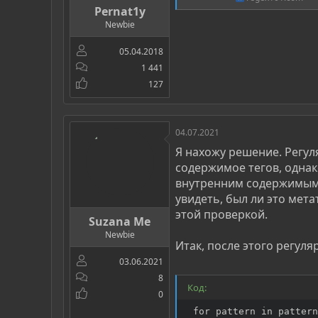
Pernat1y
Newbie
05.04.2018
1 441
127
04.07.2021
Я нахожу решение. Регул
содержимое тегов, однак
внутренним содержимым.
увидеть, был ли это мета
этой проверкой.
Suzana Me
Newbie
Итак, после этого регул
03.06.2021
8
Код:
0
 for pattern in pattern