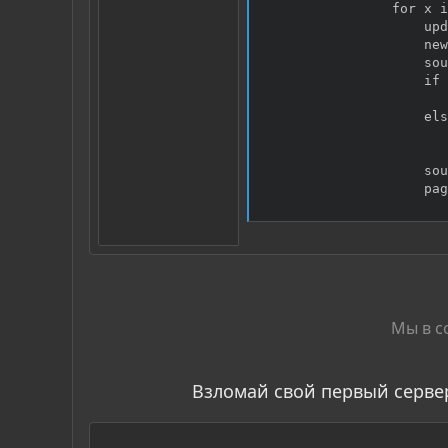
                for x i
                    upd
                    new
                    sou
                    if 
                       
                    els
                       
                       
                    sou
                    pag
Мы в с
Взломай свой первый серве