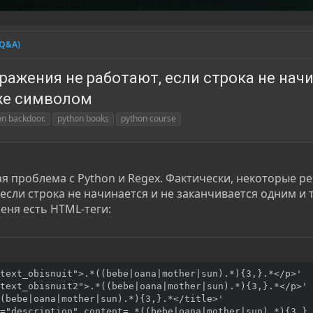
(Q&A)
ражения не работают, если строка не нач
 же символом
on backdoor.
python books
python course
я проблема с Python и Regex. Фактически, некоторые р
если строка не начинается и не заканчивается одним и 
еня есть HTML-теги:
text_obisnuit">.*((bebe|oana|mother|sun).*){3,}.*</p>'

text_obisnuit2">.*((bebe|oana|mother|sun).*){3,}.*</p>'

(bebe|oana|mother|sun).*){3,}.*</title>'

="description" content=.*((bebe|oana|mother|sun).*){3,}.