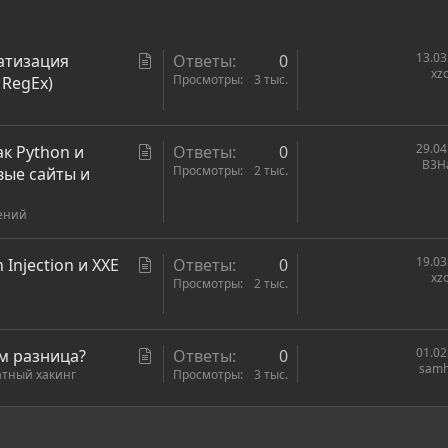
С
13.03
атизация
Ответы
0
xz
т
Просмотры
3 тыс.
 RegEx)
а
т
ь
С
29.04
ак Python и
Ответы
0
B3H
я
т
Просмотры
2 тыс.
вые сайты и
а
ений
т
ь
я
С
19.03
 Injection и XXE
Ответы
0
xz
т
Просмотры
2 тыс.
а
т
ь
С
01.02
ем разница?
Ответы
0
samh
я
атный хакинг
т
Просмотры
3 тыс.
а
т
ронная почта
сылка
ь