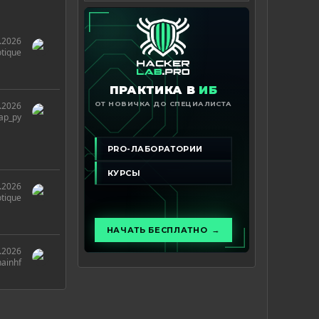
.2026
otique
.2026
ap_py
.2026
otique
.2026
ainhf