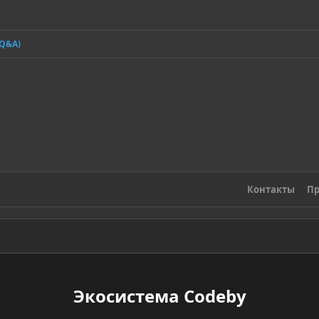
я
(Q&A)
Контакты
Пр
Экосистема Codeby