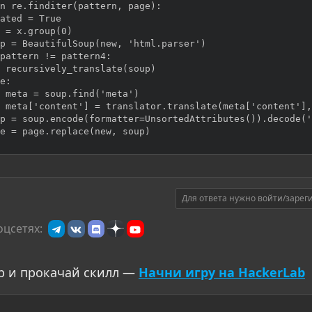
n re.finditer(pattern, page):

ated = True

 = x.group(0)

p = BeautifulSoup(new, 'html.parser')

pattern != pattern4:

 recursively_translate(soup)

e:

 meta = soup.find('meta')

 meta['content'] = translator.translate(meta['content'],
p = soup.encode(formatter=UnsortedAttributes()).decode('
e = page.replace(new, soup)
Для ответа нужно войти/зарег
оцсетях:
р и прокачай скилл —
Начни игру на HackerLab