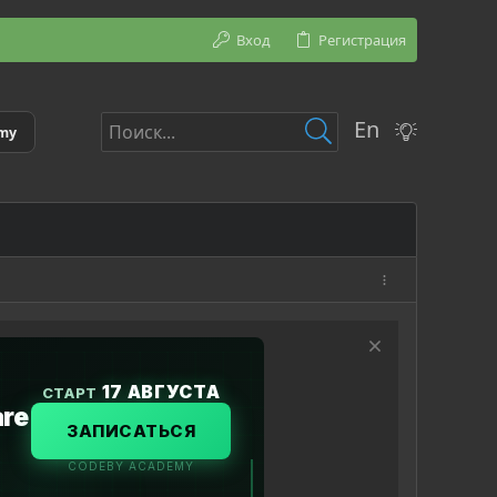
Вход
Регистрация
En
emy