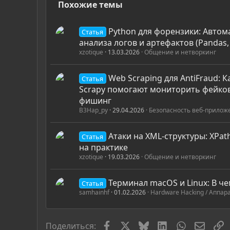
Похожие темы
Python для форензики: Автом
Статья
анализа логов и артефактов (Pandas,
xzotique
13.03.2026
Общение и нетворкинг
Web Scraping для AntiFraud: К
Статья
Scrapy помогают мониторить фейко
фишинг
B3Hap_py
29.04.2026
Безопасность веб-прилож
Атаки на XML-структуры: XPath
Статья
на практике
xzotique
19.03.2026
Общение и нетворкинг
Терминал macOS и Linux: В ч
Статья
samhainhf
01.02.2026
Hardware Hacking / Аппар
Facebook
X
Bluesky
LinkedIn
WhatsApp
Элект
С
Поделиться: