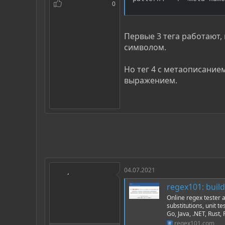
0
Первые 3 тега работают,
символом.
Но тег 4 с метаописание
выражением.
04.07.2021
regex101: build
Online regex tester 
substitutions, unit 
Go, Java, .NET, Rust
regex101.com