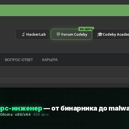
ВЫ ЗДЕСЬ
🔬
💬
🎓
HackerLab
Forum Codeby
Codeby Acad
ВОПРОС-ОТВЕТ
КАРЬЕРА