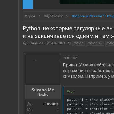
Форум
Клуб Codeby
Вопросы и Ответы по ИБ 
Python: некоторые регулярные вы
и не заканчивается одним и тем
А
Д
Т
Suzana Me
04.07.2021
python
python 3.9
pyth
в
а
е
т
т
г
о
а
и
04.07.2021
р
н
Привет. У меня небольша
т
а
выражения не работают, 
е
ч
м
а
символом. Например, у м
ы
л
а
Suzana Me
Код:
Newbie
pattern1 = r'<p class="
03.06.2021
pattern2 = r'<p class="
pattern3 = r'<title>.*(
8
pattern4 = r'<meta name