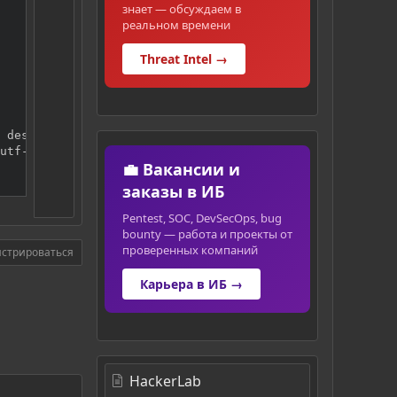
знает — обсуждаем в
реальном времени
Threat Intel →
 dest=destination_language).text

utf-8')

💼 Вакансии и
заказы в ИБ
Pentest, SOC, DevSecOps, bug
bounty — работа и проекты от
проверенных компаний
истрироваться
Карьера в ИБ →
HackerLab