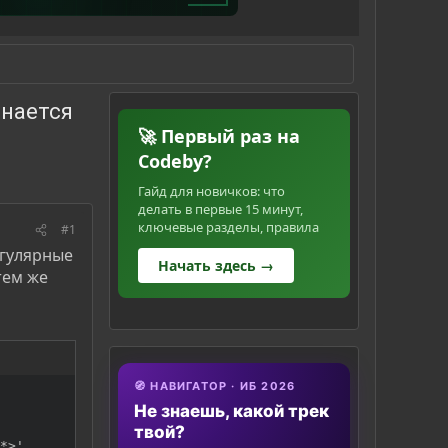
инается
🚀 Первый раз на
Codeby?
Гайд для новичков: что
делать в первые 15 минут,
ключевые разделы, правила
#1
егулярные
Начать здесь →
тем же
🧭 НАВИГАТОР · ИБ 2026
Не знаешь, какой трек
твой?
*>'