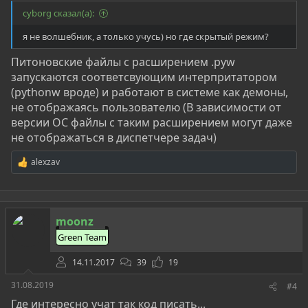
cyborg сказал(а):
я не волшебник, а только учусь) но где скрытый режим?
Питоновские файлы с расширением .pyw
запускаются соответсвующим интерпритатором
(pythonw вроде) и работают в системе как демоны,
не отображаясь пользователю (В зависимости от
версии ОС файлы с таким расширением могут даже
не отображаться в диспетчере задач)
alexzav
Р
е
а
к
ц
moonz
и
и
Green Team
:
14.11.2017
39
19
31.08.2019
#4
Где интересно учат так код писать...