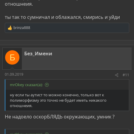
отношнеия.
ты так то сумничал и облажался, смирись и уйди
brinza888
Р
е
а
к
ц
Без_Имени
и
Б
и
:
01.09.2019
#11
mrOkey сказал(а):
ну если ты аутист то можно конечно, только вот к
полиморфизму это точно не будет иметь никакого
отношнеия.
Не надоело оскорБЛЯДЬ окружающих, умник ?