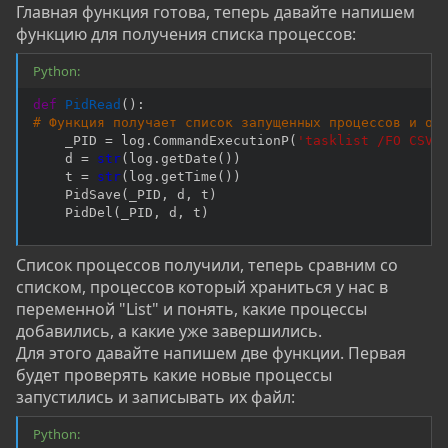
Главная функция готова, теперь давайте напишем
функцию для получения списка процессов:
Python:
def
PidRead
(
)
:
# Функция получает список запущенных процессов и от
    _PID 
=
 log
.
CommandExecutionP
(
'tasklist /FO CSV'
    d 
=
str
(
log
.
getDate
(
)
)
    t 
=
str
(
log
.
getTime
(
)
)
    PidSave
(
_PID
,
 d
,
 t
)
    PidDel
(
_PID
,
 d
,
 t
)
Список процессов получили, теперь сравним со
списком, процессов который храниться у нас в
переменной "List" и понять, какие процессы
добавились, а какие уже завершились.
Для этого давайте напишем две функции. Первая
будет проверять какие новые процессы
запустились и записывать их файл:
Python: