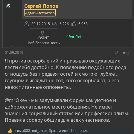
Сергей Попов
Администратор
30.12.2015
6 226
6 968
✓ Verified
OSINT
Веб-безопасность
01.09.2019
#12
Я против оскорблений и призываю окружающих
вести себя достойно. К поведению подобного рода
отношусь без предвзятостей и смотрю глубже ...
глупцом выглядит не тот, кого оскорбляют, а его
невоспитанные оппоненты.
@mrOkey
- мы задумывали форум как уютное и
доброжелательное место общения. Не имеет
значения социальный статус или профессионализм.
Правила codeby общие для всех участников.
brinza888
,
init_error
,
Spirit
и ещё 1 человек
Р