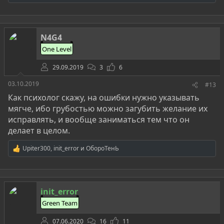
е
а
к
ц
N4G4
и
и
One Level
:
29.09.2019
3
6
03.10.2019
#13
Как психолог скажу, на ошибки нужно указывать
мягче, ибо грубостью можно загубить желание их
исправлять, и вообще заниматься тем что он
делает в целом.
Upiter300
,
init_error
и
ОбороТенЬ
Р
е
а
к
ц
init_error
и
и
Green Team
:
07.06.2020
16
11