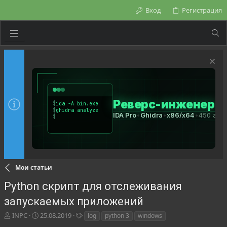
Вход
Регистрация
Мои статьи
Python скрипт для отслеживания
запускаемых приложений
А
Д
Т
INPC
25.08.2019
log
python 3
windows
в
а
е