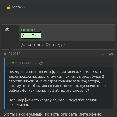
brinza888
Р
е
а
к
ц
moonz
и
и
Green Team
:
14.11.2017
39
19
01.09.2019
#9
mrOkey сказал(а):
Че? Функционал чтения в функции записи? Чеее? В ООП
такой подход называется аутизм, так как у метода будет 2
отвественности. Я не смотрел конечно весь код автора,
потому что он безусловно плох, но делать функцию чтения
файла в функции записи в файл вы это серьезно?
Полиморфизм это когда у одного интерфейса разная
реализация.
Ух ты какой умный, то есть описать интерфейс