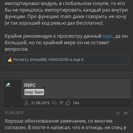
импортировал модуль в глобальном скоупе, то его
бы не пришлось импортировать каждый раз внутри
функции. Про функцию main даже говорить не хочу
(и так хороший код ревью дал бесплатно).
Крайне рекомендую к просмотру данный
курс
, да он
большой, но по крайней мере он не оставит
вопросов.
Pernat1y
,
brinza888
,
HOHLOGOD
и ещё 4
Р
е
а
к
ц
INPC
и
и
Grey Team
:
21.08.2019
77
164
31.08.2019
#5
Хорошо обоснованное замечание, со многим
согласен. В посте я написал, что я отнюдь не спец в