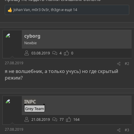
Johan Van
,
m0r3 0v3r
,
th3gn
и ещё 14
Р
е
а
к
ц
cyborg
и
и
Newbie
:
03.08.2019
4
0
27.08.2019
#2
я не волшебник, а только учусь) но где скрытый
режим?
INPC
Grey Team
21.08.2019
77
164
27.08.2019
#3