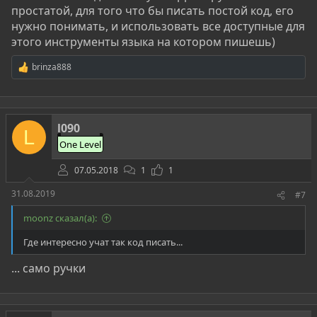
простатой, для того что бы писать постой код, его
нужно понимать, и использовать все доступные для
этого инструменты языка на котором пишешь)
brinza888
Р
е
а
к
ц
l090
и
L
и
One Level
:
07.05.2018
1
1
31.08.2019
#7
moonz сказал(а):
Где интересно учат так код писать...
... само ручки