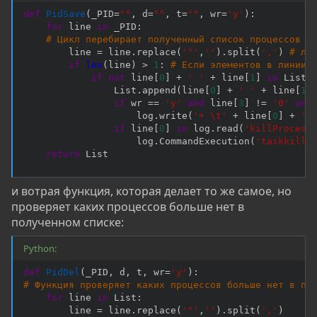
def
PidSave
(
_PID
=
""
,
 d
=
""
,
 t
=
""
,
 wr
=
'y'
)
:
for
 line 
in
 _PID
:
# Цикл перебирает полученный список процессов
        line 
=
 line
.
replace
(
'"'
,
''
)
.
split
(
','
)
# ли
if
len
(
line
)
>
1
:
# Если элементов в линии 
if
not
 line
[
0
]
+
' '
+
 line
[
1
]
in
 List
:
                List
.
append
(
line
[
0
]
+
' '
+
 line
[
1
]
if
 wr 
==
'y'
and
 line
[
3
]
!=
'0'
and
                    log
.
write
(
'+ \t'
+
 line
[
0
]
+
'\
if
 line
[
0
]
in
 log
.
read
(
'killProcess
                    log
.
CommandExecution
(
'taskkill 
return
 List
и вотрая функция, которая делает то же самое, но
проверяет каких процессов больше нет в
полученном списке:
Python:
def
PidDel
(
_PID
,
 d
,
 t
,
 wr
=
'y'
)
:
# Функция проверяет каких процессов больше нет в по
for
 line 
in
 List
:
        line 
=
 line
.
replace
(
'"'
,
''
)
.
split
(
','
)