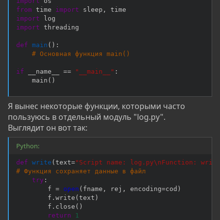
import
from
 time 
import
 sleep
,
import
import
 threading

def
main
(
)
:
# Основная функция main()
if
 __name__ 
==
"__main__"
:
    main
(
)
Я вынес некоторые функции, которыми часто
пользуюсь в отдельный модуль "log.py".
Выглядит он вот так:
Python:
def
write
(
text
=
"Script name: log.py\nFunction: writ
# Функция сохраняет данные в файл
try
:
        f 
=
open
(
fname
,
 rej
,
 encoding
=
cod
)
        f
.
write
(
text
)
        f
.
close
(
)
return
1