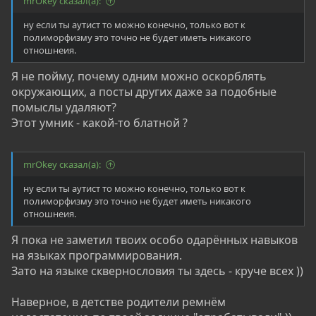
mrOkey сказал(а):
ну если ты аутист то можно конечно, только вот к
полиморфизму это точно не будет иметь никакого
отношнеия.
Я не пойму, почему одним можно оскорблять
окружающих, а посты других даже за подобные
помыслы удаляют?
Этот умник - какой-то блатной ?
mrOkey сказал(а):
ну если ты аутист то можно конечно, только вот к
полиморфизму это точно не будет иметь никакого
отношнеия.
Я пока не заметил твоих особо одарённых навыков
на языках программирования.
Зато на языке сквернословия ты здесь - круче всех ))
Наверное, в детстве родители ремнём