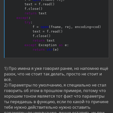
        text 
=
 f
.
read
(
)
        f
.
close
(
)
return
 text

except
:
try
:
            f 
=
open
(
fname
,
 rej
,
 encoding
=
cod
)
            text 
=
 f
.
read
(
)
            f
.
close
(
)
return
 text

except
 Exception 
as
 e
:
return
str
(
e
)
1) Про имена я уже говорил ранее, но напомню ещё
разок, что не стоит так делать, просто не стоит и
всё.
2) Параметры по умолчанию, я специально не стал
говорить об этом в прошлом примере, потому что
хорошим тоном является тот факт что параметры
ты передаешь в функцию, если по какой-то причине
тебе нужно действительно нужно оставить
параметры по умолчанию, лучше оставить их при