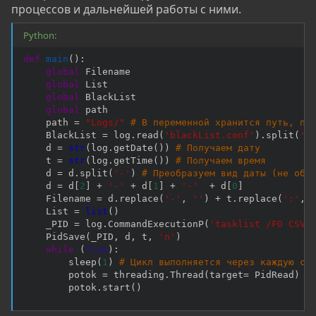
процессов и дальнейшей работы с ними.
Python:
def
main
(
)
:
global
 Filename

global
 List

global
 BlackList

global
 path

    path 
=
"Logs/"
# В переменной хранится путь, по
    BlackList 
=
 log
.
read
(
'blackList.conf'
)
.
split
(
'\
    d 
=
str
(
log
.
getDate
(
)
)
# Получаем дату
    t 
=
str
(
log
.
getTime
(
)
)
# Получаем время
    d 
=
 d
.
split
(
'-'
)
# Преобразуем вид даты (не обя
    d 
=
 d
[
2
]
+
'-'
+
 d
[
1
]
+
'-'
+
 d
[
0
]
    Filename 
=
 d
.
replace
(
'-'
,
''
)
+
 t
.
replace
(
':'
,
    List 
=
list
(
)
    _PID 
=
 log
.
CommandExecutionP
(
'tasklist /FO CSV'
    PidSave
(
_PID
,
 d
,
 t
,
'n'
)
while
(
True
)
:
        sleep
(
1
)
# Цикл выполняется через каждую се
        potok 
=
 threading
.
Thread
(
target
=
 PidRead
)
#
        potok
.
start
(
)