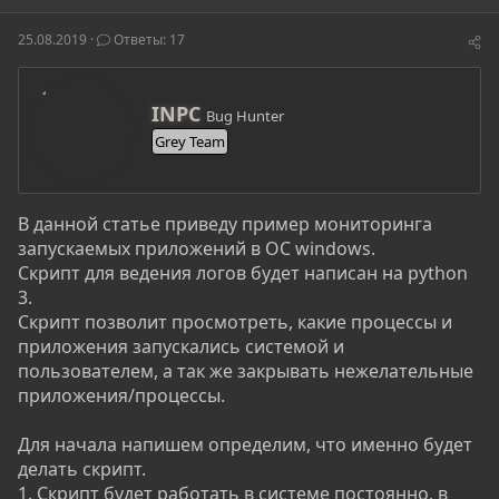
т
т
г
о
а
и
25.08.2019
Ответы: 17
р
н
т
а
е
ч
А
INPC
м
а
Bug Hunter
в
ы
л
Grey Team
т
а
о
р
В данной статье приведу пример мониторинга
запускаемых приложений в ОС windows.
Скрипт для ведения логов будет написан на python
3.
Скрипт позволит просмотреть, какие процессы и
приложения запускались системой и
пользователем, а так же закрывать нежелательные
приложения/процессы.
Для начала напишем определим, что именно будет
делать скрипт.
1. Скрипт будет работать в системе постоянно, в