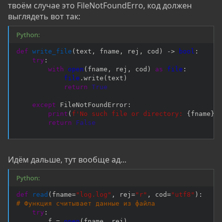
твоём случае это FileNotFoundErro, код должен
выглядеть вот так:
Python:
def
write_file
(
text
,
 fname
,
 rej
,
 cod
)
-
>
bool
:
try
:
with
open
(
fname
,
 rej
,
 cod
)
as
file
:
file
.
write
(
text
)
return
True
except
 FileNotFoundError
:
print
(
f'No such file or directory: 
{
fname
}
'
return
False
Идём дальше, тут вообще ад...
Python:
def
read
(
fname
=
"log.log"
,
 rej
=
"r"
,
 cod
=
"utf8"
)
:
# Функция считывает данные из файла
try
:
        f 
=
open
(
fname
,
 rej
)