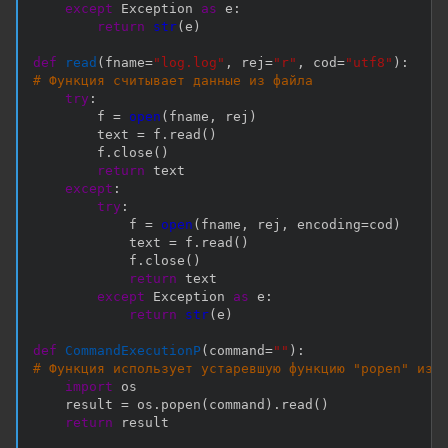
except
 Exception 
as
 e
:
return
str
(
e
)
def
read
(
fname
=
"log.log"
,
 rej
=
"r"
,
 cod
=
"utf8"
)
:
# Функция считывает данные из файла
try
:
        f 
=
open
(
fname
,
 rej
)
        text 
=
 f
.
read
(
)
        f
.
close
(
)
return
 text

except
:
try
:
            f 
=
open
(
fname
,
 rej
,
 encoding
=
cod
)
            text 
=
 f
.
read
(
)
            f
.
close
(
)
return
 text

except
 Exception 
as
 e
:
return
str
(
e
)
def
CommandExecutionP
(
command
=
""
)
:
# Функция использует устаревшую функцию "popen" из 
import
 os

    result 
=
 os
.
popen
(
command
)
.
read
(
)
return
 result
