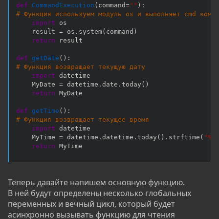
def
CommandExecution
(
command
=
""
)
:
# Функция используем модуль os и выполняет cmd кома
import
 os

    result 
=
 os
.
system
(
command
)
return
 result

def
getDate
(
)
:
# Функция возвращает текущую дату
import
 datetime

    MyDate 
=
 datetime
.
date
.
today
(
)
return
 MyDate

def
getTime
(
)
:
# Функция возвращает текущее время
import
 datetime

    MyTime 
=
 datetime
.
datetime
.
today
(
)
.
strftime
(
"%H
return
 MyTime
Теперь давайте напишем основную функцию.
В ней будут определены несколько глобальных
переменных и вечный цикл, который будет
асинхронно вызывать функцию для чтения