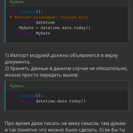
Python:
def
getDate
(
)
:
# Функция возвращает текущую дату
import
 datetime

    MyDate 
=
 datetime
.
date
.
today
(
)
return
 MyDate
1) Импорт модулей должно объявляется в верху
документа.
2) Хранить данные в данном случае не обязательно,
можно просто передать вызов:
Python:
def
getDate
(
)
:
return
 datetime
.
date
.
today
(
)
Про время даже писать не вижу смысла, там думаю
и так понятно что можно было сделать. Если бы ты