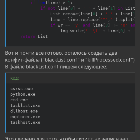
if
len
(
line
)
>
1
:
if
not
 line
[
0
]
+
' '
+
 line
[
1
]
in
 List
:
                List
.
remove
(
line
[
0
]
+
' '
+
 line
[
1
]
                line 
=
 line
.
replace
(
'"'
,
''
)
.
split
(
'
if
 wr 
==
'y'
and
 line
[
3
]
!=
'0'
and
                    log
.
write
(
'- \t'
+
 line
[
0
]
+
'\
return
 List
Вот и почти все готово, осталось создать два
конфиг-файла ("blackList.conf" и "killProcessed.conf")
В файле blackList.conf пишем следующее:
Код:
csrss.exe

python.exe

cmd.exe

tasklist.exe

dllhost.exe

explorer.exe

taskhost.exe
Это сделано для того, чтобы скрипт не записывал