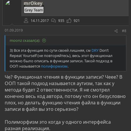
mrOkey
Grey Team
14.11.2017
935
921
01.09.2019
#8
moonz сказал(а):
3) Вся эта функция по сути своей лишняя, см
DRY
Don’t
Repeat Yourself (не повторяйтесь), весь этот функционал
можно было описать в функции записи. Такой подход в
ООП называется
полиформизм
.
Че? Функционал чтения в функции записи? Чеее? В
ООП такой подход называется аутизм, так как у
метода будет 2 отвественности. Я не смотрел
конечно весь код автора, потому что он безусловно
плох, но делать функцию чтения файла в функции
записи в файл вы это серьезно?
Полиморфизм это когда у одного интерфейса
разная реализация.