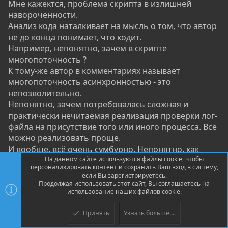
Мне кажектся, проблема скрипта в излишней
навороченности.
Анализ кода наталкивает на мысль о том, что автор
не до конца понимает, что кодит.
Например, непонятно, зачем в скрипте
многопоточность ?
К тому-же автор в комментариях называет
многопоточность асинхронностью - это
непозволительно.
Непонятно, зачем потребовалась сложная и
практически нечитаемая реализация проверки лог-
файла на присутствие того или иного процесса. Всё
можно реализовать проще.
И вообще, всё очень сумбурно. Непонятно, как
представленный скрипт работает.
На данном сайте используются файлы cookie, чтобы
персонализировать контент и сохранить Ваш вход в систему,
Может, я тупой ?
если Вы зарегистрируетесь.
Продолжая использовать этот сайт, Вы соглашаетесь на
использование наших файлов cookie.
Вот моё представление аналогичного скрипта под
ОС Debian10.
Принять
Узнать больше....
Весь функционал можно написать всего в одной
функции.