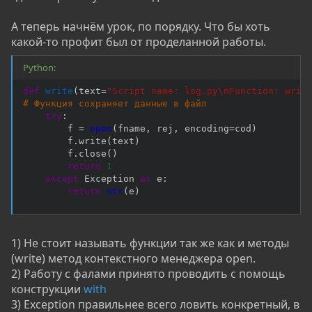
А теперь начнём урок, по порядку. Что бы хоть
какой-то профит был от проделанной работы.
Python:
def
write
(
text
=
"Script name: log.py\nFunction: writ
# Функция сохраняет данные в файл
try
:
        f 
=
open
(
fname
,
 rej
,
 encoding
=
cod
)
        f
.
write
(
text
)
        f
.
close
(
)
return
1
except
 Exception 
as
 e
:
return
str
(
e
)
1) Не стоит называть функции так же как и методы
(write) метод контекстного менеджера open.
2) Работу с фалами принято проводить с помощь
конструкции
with
3) Exception правильнее всего ловить конкретный, в