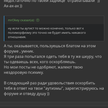
недостаточно по твоей заднице "отрабатывали" ))
Ах-ах-ах ))
mrOkey сказал(а):
ну если ты аутист то можно конечно, только вот к
полиморфизму это точно не будет иметь никакого
отношнеия.
А ты. оказывается, пользуешься блатом на этом
форуме , умник.
Я три раза попытался одеть тебя в ту же шкуру, что
ты одеваешь всех, кого оскорбляешь.
Но мои посты не одобряют, жалеют твою
нездоровую психику.
В следующий раз ради удовольствия оскорбить
тебя в ответ на твои "аутизмы", зарегистрируюсь на
форуме и отведу душу ))