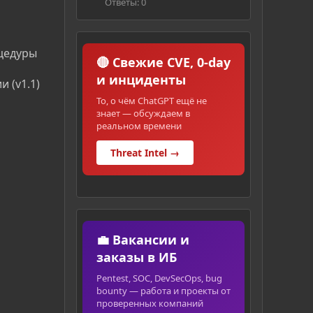
Ответы: 0
цедуры
🔴 Свежие CVE, 0-day
и инциденты
 (v1.1)
То, о чём ChatGPT ещё не
знает — обсуждаем в
реальном времени
Threat Intel →
💼 Вакансии и
заказы в ИБ
Pentest, SOC, DevSecOps, bug
bounty — работа и проекты от
проверенных компаний