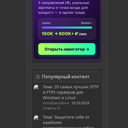
5 направлений ИБ, реальные
зарплаты и точка входа для
каждого — в одном треде.
Junior
Senior+
100K → 600K+ ₽
/мес
Открыть навигатор →
Популярный контент
Тема '20 самых лучших SFTP
и FTPS серверов для
Windows и Linux'
AnnaDavydova
16.10.2018
Ответы: 0
Тема 'Защитите себя от
наиболее
распространенных кибер-