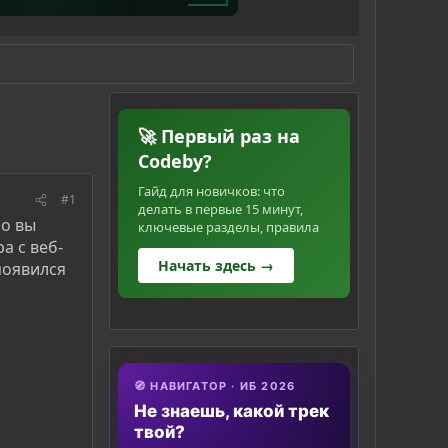
🚀 Первый раз на
Codeby?
Гайд для новичков: что
#1
делать в первые 15 минут,
о вы
ключевые разделы, правила
а с веб-
Начать здесь →
появился
🧭 НАВИГАТОР · ИБ 2026
Не знаешь, какой трек
твой?