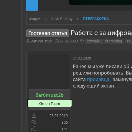
Форум
Клуб Codeby
ПЕРЕРАБОТКА
Работа с зашифров
Гостевая статья
А
Д
Т
Zer0must2b
27.02.2020
binwalk
decrypting
ro
в
а
е
т
т
г
о
а
и
27.02.2020
р
н
Ранее мы уже писали об
т
а
решили попробовать. Вы
е
ч
м
а
сайта
продавца
, закинул
ы
л
следующий экран ...
а
Zer0must2b
Green Team
23.06.2019
306
141