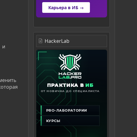
Карьера в ИБ →
HackerLab
 и
менить
которая