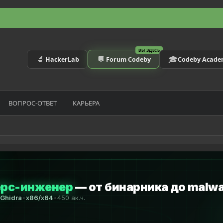
ВЫ ЗДЕСЬ
🔬
💬
🎓
HackerLab
Forum Codeby
Codeby Acad
ВОПРОС-ОТВЕТ
КАРЬЕРА