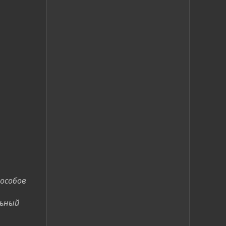
пособов
льный