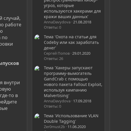
угроз, которые
используются хакерами для
кражи ваших данных'
й случай,
AnnaDavydova
21.08.2018
по работе
Ответы: 0
ю
Тема 'Охота на статьи для
 по
Codeby или как заработать
ровки
денег'
Сергей Попов
29.01.2020
Ответы: 26
ыпусков
Тема 'Хакеры запускают
программу-вымогатель
GandCrab с помощью
я внутри
нового пакета Fallout Exploit,
новую
используя кампанию
де-то в
Malvertising'
AnnaDavydova
17.09.2018
рейдите
Ответы: 0
арые
Тема 'Использование VLAN
Double Tagging'
Zer0must2b
11.06.2020