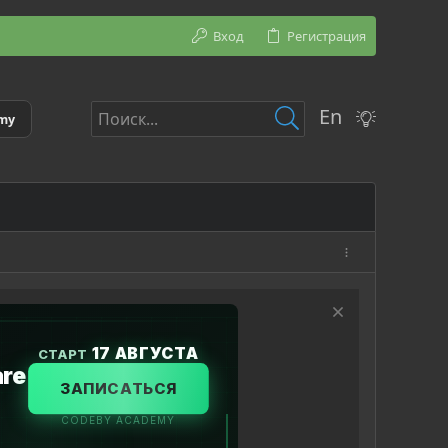
Вход
Регистрация
En
emy