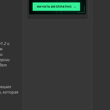
1.2 и
ам
и.
ерсии
удет
решил
, которая