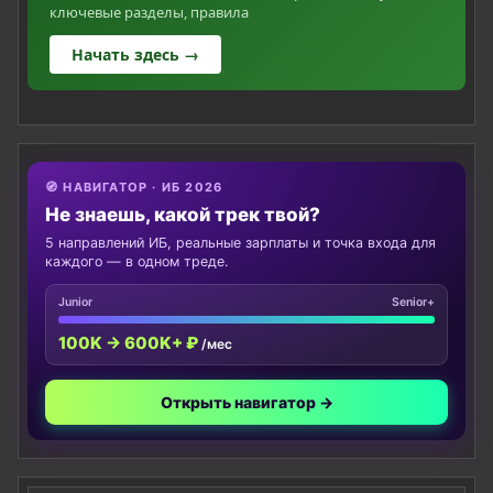
ключевые разделы, правила
Начать здесь →
🧭 НАВИГАТОР · ИБ 2026
Не знаешь, какой трек твой?
5 направлений ИБ, реальные зарплаты и точка входа для
каждого — в одном треде.
Junior
Senior+
100K → 600K+ ₽
/мес
Открыть навигатор →