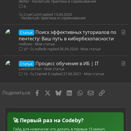
delifer
HackerLab: практика и соревнования
а
6
т
ь
Cruel Lord
13.04.2026
HackerLab: практика и соревнования
я
С
Поиск эффективных туториалов по
Статья
т
пентесту: Ваш путь в кибербезопасности
redlineo
Мои статьи
а
nulledx
06.09.2024
Мои статьи
37
т
ь
С
Процесс обучения в ИБ | IT
я
Статья
LoeDifrakTion
Мои статьи
т
Сергей Б
27.06.2021
Мои статьи
15
а
т
ь
Facebook
X
Bluesky
LinkedIn
WhatsApp
Электронная по
Ссылка
Поделиться:
я
🚀 Первый раз на Codeby?
Гайд для новичков: что делать в первые 15 минут,