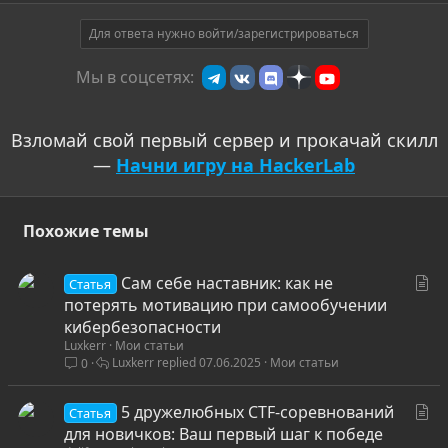
Для ответа нужно войти/зарегистрироваться
Мы в соцсетях:
Взломай свой первый сервер и прокачай скилл
—
Начни игру на HackerLab
Похожие темы
С
Сам себе наставник: как не
Статья
т
потерять мотивацию при самообучении
а
кибербезопасности
Luxkerr
Мои статьи
т
Luxkerr
07.06.2025
Мои статьи
0
ь
я
С
5 дружелюбных CTF-соревнований
Статья
т
для новичков: Ваш первый шаг к победе