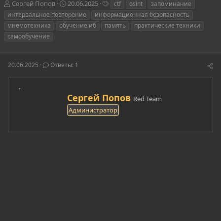
А
Д
Т
Сергей Попов
20.06.2025
ctf
osint
запоминание
в
а
е
интервальное повторение
информационная безопасность
т
т
г
мнемотехника
обучение иб
память
практические техники
о
а
и
самообучение
р
н
т
а
е
ч
20.06.2025
м
Ответы: 1
а
ы
л
а
А
Сергей Попов
Red Team
в
Администратор
т
о
р