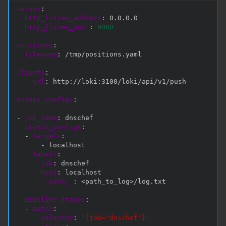
server
:
http_listen_address
:
 0.0.0.0

http_listen_port
:
9080
positions
:
filename
:
 /tmp/positions.yaml

clients
:
-
url
:
 http
:
//loki
:
3100/loki/api/v1/push

scrape_configs
:
-
job_name
:
 dnschef

static_configs
:
-
targets
:
-
 localhost

labels
:
job
:
 dnschef

host
:
 localhost

__path__
:
 <path_to_log
>
/log.txt

pipeline_stages
:
-
match
:
selector
:
'{job="dnschef"}'