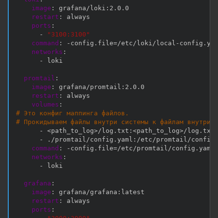
image
:
 grafana/loki
:
2.0.0

restart
:
 always

ports
:
-
"3100:3100"
command
:
-
config.file=/etc/loki/local
-
config.yam
networks
:
-
 loki

promtail
:
image
:
 grafana/promtail
:
2.0.0

restart
:
 always

volumes
:
# Это конфиг маппинга файлов.
# Прокидываем файлы внутри системы к файлам внутри 
-
 <path_to_log
>
/log.txt
:
<path_to_log
>
/log.txt

-
 ./promtail/config.yaml
:
/etc/promtail/config.
command
:
-
config.file=/etc/promtail/config.yaml

networks
:
-
 loki

grafana
:
image
:
 grafana/grafana
:
latest

restart
:
 always

ports
: