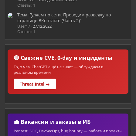
Ответы: 1
Тема 'Гуляем по сети. Проводим разведку по
странице ВКонтакте (Часть 2)'
User17
27.12.2022
Ответы: 1
🔴 Свежие CVE, 0-day и инциденты
То, о чём ChatGPT ещё не знает — обсуждаем в
реальном времени
Threat Intel →
💼 Вакансии и заказы в ИБ
Pentest, SOC, DevSecOps, bug bounty — работа и проекты