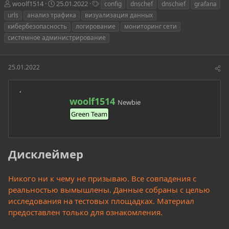
А
Д
Т
woolf1514
25.01.2022
config
dnschef
dnschief
grafana
в
а
е
urls
анализ трафика
визуализация данных
т
т
г
кибербезопасность
логирование
мониторинг сети
о
а
и
системное администрирование
р
н
т
а
е
ч
25.01.2022
м
а
ы
л
а
А
woolf1514
Newbie
в
Green Team
т
о
р
Дисклеймер
Никого ни к чему не призываю. Все совпадения с
реальностью вымышлены. Данные собраны с целью
исследования на тестовых площадках. Материал
предоставлен только для ознакомления.