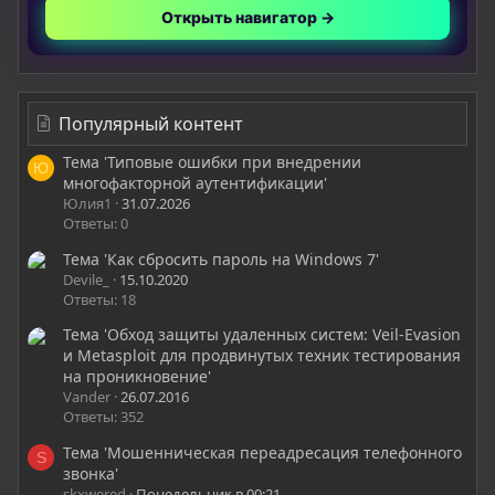
Открыть навигатор →
Популярный контент
Тема 'Типовые ошибки при внедрении
Ю
многофакторной аутентификации'
Юлия1
31.07.2026
Ответы: 0
Тема 'Как сбросить пароль на Windows 7'
Devile_
15.10.2020
Ответы: 18
Тема 'Обход защиты удаленных систем: Veil-Evasion
и Metasploit для продвинутых техник тестирования
на проникновение'
Vander
26.07.2016
Ответы: 352
Тема 'Мошенническая переадресация телефонного
S
звонка'
skxwered
Понедельник в 00:21