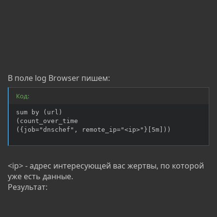
В поле log Browser пишем:
Код:
sum by (url)

(count_over_time

({job="dnschef", remote_ip="<ip>"}[5m]))
<ip> - адрес интересующей вас жертвы, по которой
уже есть данные.
Результат: