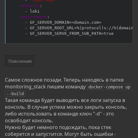
-
"3000:3000"
networks
:
-
 loki

environment
:
-
 GF_SERVER_DOMAIN=<domain.com
>
-
 GF_SERVER_ROOT_URL=%(protocol)s
:
//%(domain)
-
 GF_SERVER_SERVE_FROM_SUB_PATH=true
Пояснения
Самое сложное позади. Теперь находясь в папке
monitoring_stack пишем команду
docker-compose up 
--build
Такая команда будет выводить все логи запуска в
консоль. В случае успеха можно закрыть консоль,
либо использовать в команде ключ "-d" - это
освободит консоль.
Нужно будет немного подождать, пока стек
соберется и запустится. Могут быть ошибки -