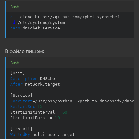
Bash:
git
cd
nano
 dnschef.service
В файле пишем:
Bash:
[
Unit
]
Description
=
After
=
network.target

[
Service
]
ExecStart
=
/usr/bin/python3 
<
path_to_dnschief
>
/dnsch
RestartSec
=
15
StartLimitInterval 
=
60
StartLimitBurst 
=
10
[
Install
]
WantedBy
=
multi-user.target