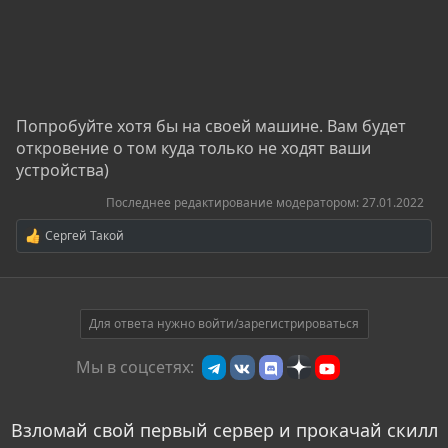
Попробуйте хотя бы на своей машине. Вам будет
откровение о том куда только не ходят ваши
устройства)
Последнее редактирование модератором:
27.01.2022
Сергей Такой
Р
е
а
к
ц
и
Для ответа нужно войти/зарегистрироваться
и
:
Мы в соцсетях:
Взломай свой первый сервер и прокачай скилл