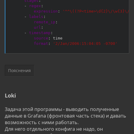
stages
:
-
regex
:
expression
:
'^^\((?P<time>\d{2}\/\w{3}\/\
-
labels
:
remote_ip
:
url
:
-
timestamp
:
source
:
 time

format
:
'2/Jan/2006:15:04:05 -0700'
Пояснения
Loki
Задача этой программы - выводить полученные
данные в Grafana (фронтовая часть стека) и давать
возможность с ними работать.
Для него отдельного конфига не надо, он