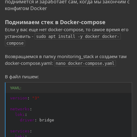
поднимется и заработает сам, когда мы закончим с
конфигом Docker
Поднимаем стек в Docker-compose
Если у вас еще нет docker-compose, то самое время его
установить -
sudo apt install -y docker docker-
compose
Возвращаемся в папку monitoring_stack и создаем там
docker-compose.yaml:
nano docker-compose.yaml
В файл пишем:
YAML:
version
:
"3"
networks
:
loki
:
driver
:
 bridge

services
:
loki
: