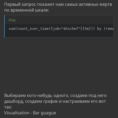
Первый запрос покажет нам самых активных жертв
по временной шкале:
Код:
sum(count_over_time({job="dnschef"}[5m])) by (remot
Выбираем кого-нибудь одного, создаем под него
дашборд, создаем график и настраиваем его вот
так:
Visualisation - Bar guague