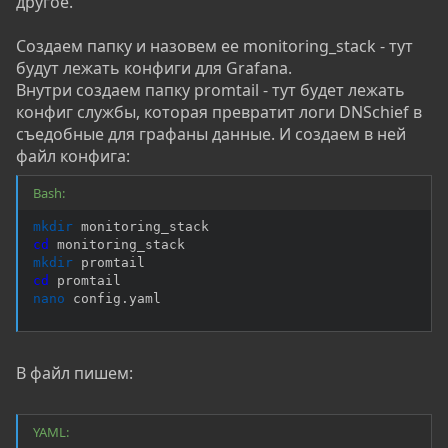
другое.
Создаем папку и назовем ее monitoring_stack - тут
будут лежать конфиги для Grafana.
Внутри создаем папку promtail - тут будет лежать
конфиг службы, которая превратит логи DNSchief в
съедобные для графаны данные. И создаем в ней
файл конфига:
Bash:
mkdir
cd
mkdir
cd
nano
 config.yaml
В файл пишем:
YAML: