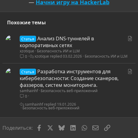
—
Начни игру на HackerLab
Похожие темы
С
Анализ DNS-туннелей в
Статья
т
корпоративных сетях
xzotique
Безопасность ИИ и LLM
а
xzotique
03.02.2026
Безопасность ИИ и LLM
0
т
ь
С
Разработка инструментов для
я
Статья
т
кибербезопасности: Создание сканеров,
а
фаззеров, систем мониторинга.
samhainhf
Безопасность веб-приложений
т
0
ь
я
samhainhf
19.01.2026
Безопасность веб-приложений
Facebook
X
Bluesky
LinkedIn
WhatsApp
Электронная по
Ссылка
Поделиться: