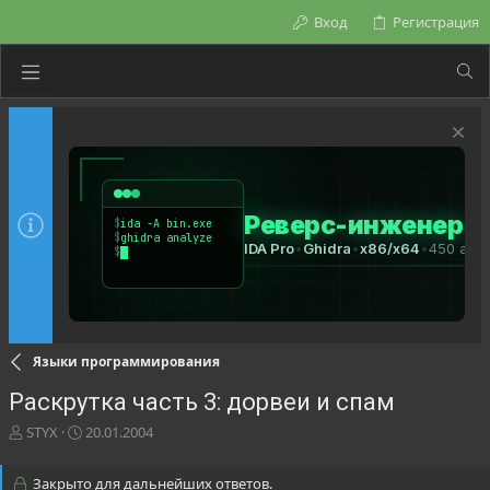
Вход
Регистрация
Языки программирования
Раскрутка часть 3: дорвеи и спам
А
Д
STYX
20.01.2004
в
а
т
т
Закрыто для дальнейших ответов.