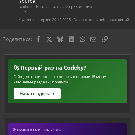
а
source
xzotique
Безопасность веб-приложений
т
6
ь
я
xzotique
20.12.2025
Безопасность веб-приложений
Facebook
X
Bluesky
LinkedIn
WhatsApp
Электронная по
Ссылка
Поделиться:
🚀 Первый раз на Codeby?
Гайд для новичков: что делать в первые 15 минут,
ключевые разделы, правила
Начать здесь →
🧭 НАВИГАТОР · ИБ 2026