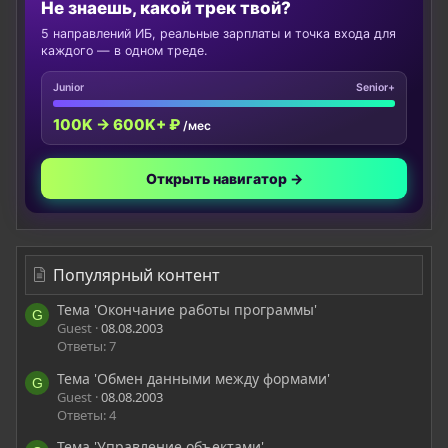
Не знаешь, какой трек твой?
5 направлений ИБ, реальные зарплаты и точка входа для
каждого — в одном треде.
Junior
Senior+
100K → 600K+ ₽
/мес
Открыть навигатор →
Популярный контент
Тема 'Окончание работы программы'
G
Guest
08.08.2003
Ответы: 7
Тема 'Обмен данными между формами'
G
Guest
08.08.2003
Ответы: 4
Тема 'Управление объектами'