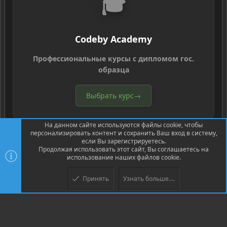
🎓
Codeby Academy
Профессиональные курсы с дипломом гос.
образца
Выбрать курс
→
На данном сайте используются файлы cookie, чтобы
персонализировать контент и сохранить Ваш вход в систему,
если Вы зарегистрируетесь.
Продолжая использовать этот сайт, Вы соглашаетесь на
использование наших файлов cookie.
®
Community platform by XenForo
© 2010-2026 XenForo Ltd.
Перевод
®
от Jumuro
Принять
Узнать больше....
XenPorta 2 PRO
© Jason Axelrod of
8WAYRUN