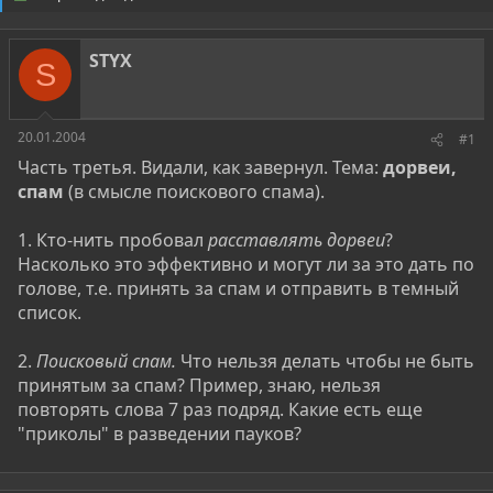
о
а
р
н
т
а
STYX
е
ч
S
м
а
ы
л
а
20.01.2004
#1
Часть третья. Видали, как завернул. Тема:
дорвеи,
спам
(в смысле поискового спама).
1. Кто-нить пробовал
раcставлять дорвеи
?
Насколько это эффективно и могут ли за это дать по
голове, т.е. принять за спам и отправить в темный
список.
2.
Поисковый спам.
Что нельзя делать чтобы не быть
принятым за спам? Пример, знаю, нельзя
повторять слова 7 раз подряд. Какие есть еще
"приколы" в разведении пауков?