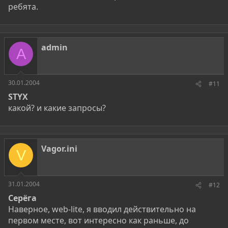
ребята.
admin
A
30.01.2004
#11
STYX
какой? и какие запросы?
Vagor.ini
V
31.01.2004
#12
Серёга
Наверное, web-lite, я вводил действительно на
первом месте, вот интересно как раньше, до