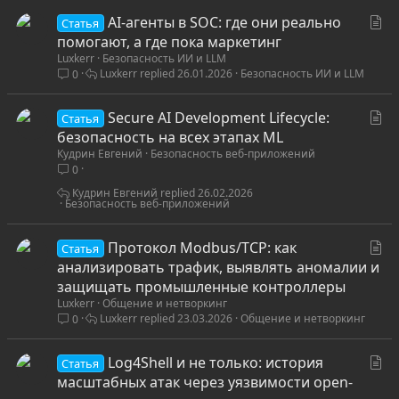
С
AI-агенты в SOC: где они реально
Статья
т
помогают, а где пока маркетинг
Luxkerr
Безопасность ИИ и LLM
а
Luxkerr
26.01.2026
Безопасность ИИ и LLM
0
т
ь
С
Secure AI Development Lifecycle:
я
Статья
т
безопасность на всех этапах ML
Кудрин Евгений
Безопасность веб-приложений
а
0
т
ь
Кудрин Евгений
26.02.2026
Безопасность веб-приложений
я
С
Протокол Modbus/TCP: как
Статья
т
анализировать трафик, выявлять аномалии и
а
защищать промышленные контроллеры
Luxkerr
Общение и нетворкинг
т
Luxkerr
23.03.2026
Общение и нетворкинг
0
ь
я
С
Log4Shell и не только: история
Статья
т
масштабных атак через уязвимости open-