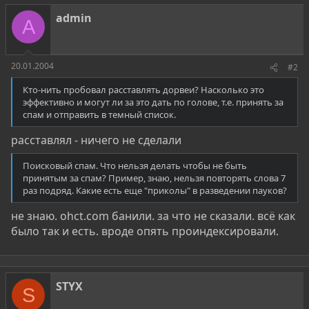
admin
A
20.01.2004
#2
Кто-нить пробовал раcставлять дорвеи? Насколько это
эффективно и могут ли за это дать по голове, т.е. принять за
спам и отправить в темный список.
расставлял - ничего не сделали
Поисковый спам. Что нельзя делать чтобы не быть
принятым за спам? Пример, знаю, нельзя повторять слова 7
раз подряд. Какие есть еще "приколы" в разведении пауков?
не знаю. ohct.com банили. за что не сказали. всё как
было так и есть. вроде опять проиндексировали.
STYX
S