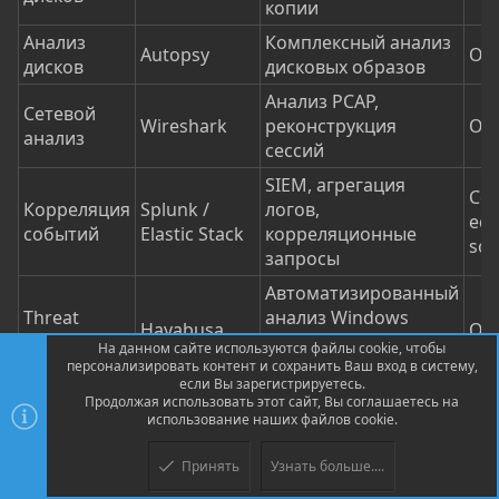
копии
Анализ
Комплексный анализ
Autopsy
Ope
дисков
дисковых образов
Анализ PCAP,
Сетевой
Wireshark
реконструкция
Ope
анализ
сессий
SIEM, агрегация
Co
Корреляция
Splunk /
логов,
edi
событий
Elastic Stack
корреляционные
sou
запросы
Автоматизированный
Threat
анализ Windows
Hayabusa
Ope
detection
Event Logs на базе
На данном сайте используются файлы cookie, чтобы
Sigma-правил
персонализировать контент и сохранить Ваш вход в систему,
если Вы зарегистрируетесь.
Динамический
Продолжая использовать этот сайт, Вы соглашаетесь на
использование наших файлов cookie.
Malware
анализ
Any.run
Fr
analysis
подозрительных
Принять
Узнать больше....
Верх
Низ
файлов в песочнице