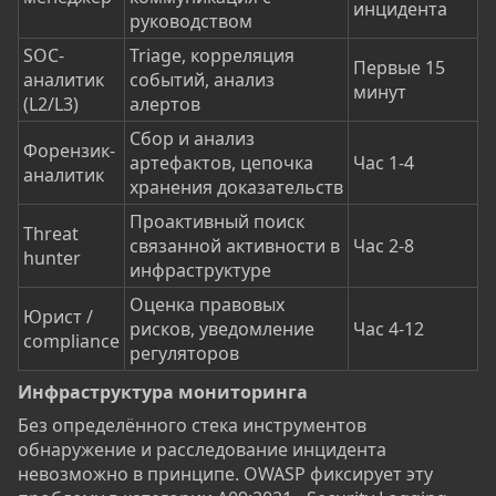
инцидента
руководством
SOC-
Triage, корреляция
Первые 15
аналитик
событий, анализ
минут
(L2/L3)
алертов
Сбор и анализ
Форензик-
артефактов, цепочка
Час 1-4
аналитик
хранения доказательств
Проактивный поиск
Threat
связанной активности в
Час 2-8
hunter
инфраструктуре
Оценка правовых
Юрист /
рисков, уведомление
Час 4-12
compliance
регуляторов
Инфраструктура мониторинга​
Без определённого стека инструментов
обнаружение и расследование инцидента
невозможно в принципе. OWASP фиксирует эту