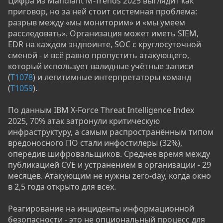
Цифра из Mandiant M-Trends 2025 выглядит как
приговор, но за ней стоит системная проблема:
разрыв между «мы мониторим» и «мы умеем
расследовать». Организация может иметь SIEM,
EDR на каждом эндпоинте, SOC с круглосуточной
сменой - и всё равно пропустить атакующего,
который использует валидные учётные записи
(
T1078
) и легитимные интерпретаторы команд
(
T1059
).
По данным IBM X-Force Threat Intelligence Index
2025, 70% атак затронули критическую
инфраструктуру, а самым распространённым типом
вредоносного ПО стали инфостилеры (32%),
опередив шифровальщиков. Среднее время между
публикацией CVE и устранением в организации - 29
месяцев. Атакующим не нужны zero-day, когда окно
в 2,5 года открыто для всех.
Реагирование на инциденты информационной
безопасности - это не опциональный процесс для