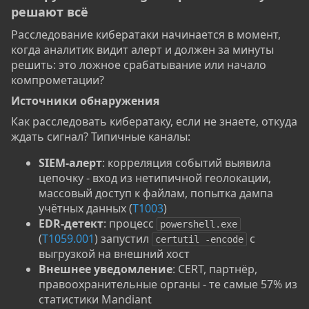
решают всё​
Расследование кибератаки начинается в момент,
когда аналитик видит алерт и должен за минуты
решить: это ложное срабатывание или начало
компрометации?
Источники обнаружения​
Как расследовать кибератаку, если не знаете, откуда
ждать сигнал? Типичные каналы:
SIEM-алерт
: корреляция событий выявила
цепочку - вход из нетипичной геолокации,
массовый доступ к файлам, попытка дампа
учётных данных (
T1003
)
EDR-детект
: процесс
powershell.exe
(
T1059.001
) запустил
с
certutil -encode
выгрузкой на внешний хост
Внешнее уведомление
: CERT, партнёр,
правоохранительные органы - те самые 57% из
статистики Mandiant