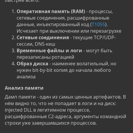
быстрее всего:
Оперативная память (RAM)
- процессы,
сетевые соединения, расшифрованные
данные, инъектированный код (
T1055
).
Исчезает при выключении или перезагрузке
Сетевые соединения
- текущие TCP/UDP-
сессии, DNS-кеш
Временные файлы и логи
- могут быть
перезаписаны ротацией
Образ диска
- наименее волатильный, но
нужен bit-by-bit копия до начала любого
анализа
Анализ памяти​
Дамп памяти - один из самых ценных артефактов. В
нём видно то, что не попадает в логи и на диск:
injected DLL в легитимном процессе,
расшифрованные C2-адреса, аргументы командной
строки уже завершившихся процессов.