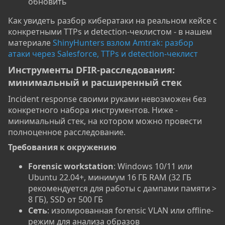
обновить
Как увидеть разбор кибератаки на реальном кейсе с
конкретными TTPs и detection-чеклистом - в нашем
материале
ShinyHunters взлом Amtrak: разбор
атаки через Salesforce, TTPs и detection-чеклист
Инструменты DFIR-расследования:
минимальный и расширенный стек​
Incident response своими руками невозможен без
конкретного набора инструментов. Ниже -
минимальный стек, на котором можно провести
полноценное расследование.
Требования к окружению​
Forensic workstation
: Windows 10/11 или
Ubuntu 22.04+, минимум 16 ГБ RAM (32 ГБ
рекомендуется для работы с дампами памяти >
8 ГБ), SSD от 500 ГБ
Сеть
: изолированная forensic VLAN или offline-
режим для анализа образов