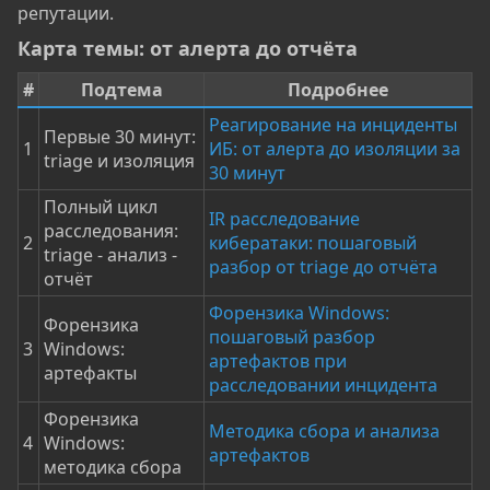
репутации.
Карта темы: от алерта до отчёта​
#
Подтема
Подробнее
Реагирование на инциденты
Первые 30 минут:
1
ИБ: от алерта до изоляции за
triage и изоляция
30 минут
Полный цикл
IR расследование
расследования:
2
кибератаки: пошаговый
triage - анализ -
разбор от triage до отчёта
отчёт
Форензика Windows:
Форензика
пошаговый разбор
3
Windows:
артефактов при
артефакты
расследовании инцидента
Форензика
Методика сбора и анализа
4
Windows:
артефактов
методика сбора