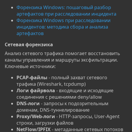
Форензика Windows: пошаговый разбор
артефактов при расследовании инцидента
Форензика Windows при расследовании
инцидентов: методика сбора и анализа
артефактов
Сетевая форензика​
Анализ сетевого трафика помогает восстановить
каналы управления и маршруты эксфильтрации.
Ключевые источники:
PCAP-файлы
- полный захват сетевого
трафика (Wireshark, tcpdump)
Логи файрвола
- входящие и исходящие
соединения с решениями deny/allow
DNS-логи
- запросы к подозрительным
доменам, DNS-туннелирование
Proxy/Web-логи
- HTTP-запросы, User-Agent
строки, загрузки файлов
NetFlow/IPFIX
- метаданные сетевых потоков