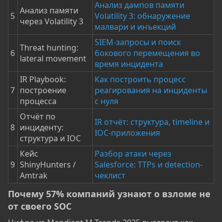
Анализ дампов памяти
Анализ памяти
5
Volatility 3: обнаружение
через Volatility 3
малвари и инъекций
SIEM-запросы и поиск
Threat hunting:
6
бокового перемещения во
lateral movement
время инцидента
IR Playbook:
Как построить процесс
7
построение
реагирования на инциденты
процесса
с нуля
Отчёт по
IR отчёт: структура, timeline и
8
инциденту:
IOC-приложения
структура и IOC
Кейс
Разбор атаки через
9
ShinyHunters /
Salesforce: TTPs и detection-
Amtrak
чеклист
Почему 57% компаний узнают о взломе не
от своего SOC​