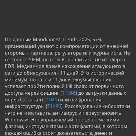
По данным Mandiant M-Trends 2025, 57%
организаций узнают о компрометации от внешней
стороны - партнёра, регулятора или журналиста. Не
от своего SIEM, не от SOC-аналитика, не из алерта
EDR. Медианное время нахождения атакующего в
сети до обнаружения - 11 дней. Это исторический
минимум, но за эти 11 дней злоумышленник
успевает пройти полный kill chain: от первичного
доступа через фишинг (
T1566
) до выгрузки данных
через C2-канал (
T1041
) или шифрования
инфраструктуры (
T1486
). Расследование кибератаки
- это не «поставить антивирус и переустановить
Windows». Это управляемый процесс с чёткими
фазами, инструментами и артефактами, в котором
каждая ошибка стоит доказательств, денег и