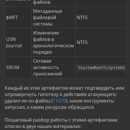
файлов
Метаданные
$MFT
файловой
NTFS
системы
Изменения
USN
файлов в
NTFS
Journal
хронологическом
порядке
Сетевая
SRUM
активность
%SystemRoot%\System32\
приложений
Каждый из этих артефактов может подтвердить или
опровергнуть гипотезу о действиях атакующего:
удалил ли он файлы (
T1070
), какие инструменты
запускал, к каким ресурсам обращался.
Пошаговый разбор работы с этими артефактами
описан в двух наших материалах: