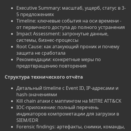
Executive Summary: масштаб, ущерб, статус в 3-
5 предложениях
Timeline: ключевые события на оси времени -
от первичного доступа до полного устранения
Impact Assessment: затронутые данные,
системы, бизнес-процессы
Root Cause: как атакующий проник и почему
защита не сработала
Рекомендации: конкретные меры по
предотвращению повторения
Структура технического отчёта​
Детальный timeline с Event ID, IP-адресами и
hash-значениями
Kill chain атаки с маппингом на MITRE ATT&CK
IOC-приложение: полный перечень
индикаторов компрометации для загрузки в
SIEM/EDR
Forensic findings: артефакты, снимки, команды,