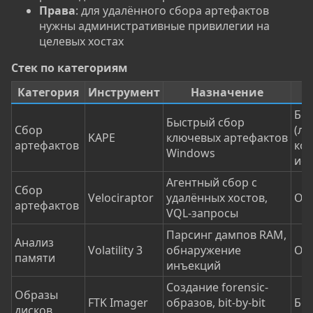
Права
: для удалённого сбора артефактов
нужны административные привилегии на
целевых хостах
Стек по категориям​
Категория
Инструмент
Назначение
Бе
Быстрый сбор
Сбор
(ли
KAPE
ключевых артефактов
артефактов
ко
Windows
ис
Агентный сбор с
Сбор
Velociraptor
удалённых хостов,
Ope
артефактов
VQL-запросы
Парсинг дампов RAM,
Анализ
Volatility 3
обнаружение
Ope
памяти
инъекций
Создание forensic-
Образы
FTK Imager
образов, bit-by-bit
Бе
дисков