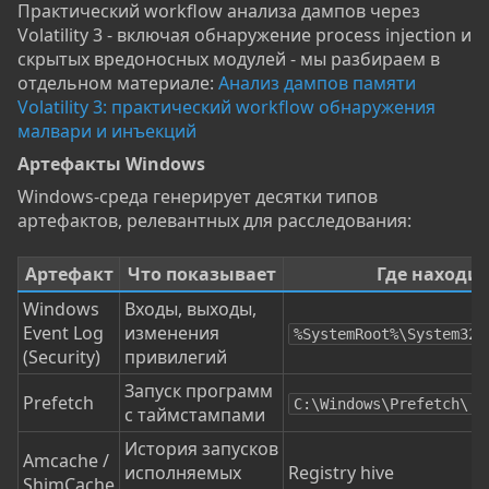
Практический workflow анализа дампов через
Volatility 3 - включая обнаружение process injection и
скрытых вредоносных модулей - мы разбираем в
отдельном материале:
Анализ дампов памяти
Volatility 3: практический workflow обнаружения
малвари и инъекций
Артефакты Windows​
Windows-среда генерирует десятки типов
артефактов, релевантных для расследования:
Артефакт
Что показывает
Где находит
Windows
Входы, выходы,
Event Log
изменения
%SystemRoot%\System32\
(Security)
привилегий
Запуск программ
Prefetch
C:\Windows\Prefetch\
с таймстампами
История запусков
Amcache /
исполняемых
Registry hive
ShimCache