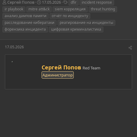
А
Д
Т
Сергей Попов
17.05.2026
dfir
incident response
в
а
е
ir playbook
mitre att&ck
siem корреляция
threat hunting
т
т
г
анализ дампов памяти
отчёт по инциденту
о
а
и
расследование кибератаки
реагирование на инциденты
р
н
форензика инцидента
т
а
цифровая криминалистика
е
ч
м
а
ы
л
17.05.2026
а
А
Сергей Попов
Red Team
в
Администратор
т
о
р