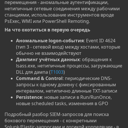
перемещения - аномальные аутентификации,
нетипичные сетевые соединения между рабочими
станциями, использование инструментов вроде
PsExec, WMI или PowerShell Remoting.
На что охотиться в первую очередь​
Аномальные logon-события
: Event ID 4624
(тип 3 - сетевой вход) между хостами, которые
обычно не взаимодействуют
Дампинг учётных данных
: обращения к
lsass.exe, нетипичные процессы, загружающие
DLL для дампа (
T1003
)
Command & Control
: периодические DNS-
запросы к одному домену с фиксированным
интервалом, нетипично длинные TXT-записи
Persistence
: новые записи в Run/RunOnce,
новые scheduled tasks, изменения в GPO
Подробный разбор SIEM-запросов для поиска
бокового перемещения - с конкретными
Splunk/Elastic-запросами и логикой корреляции - в