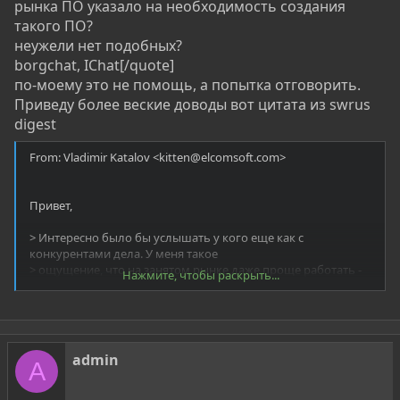
рынка ПО указало на необходимость создания
такого ПО?
неужели нет подобных?
borgchat, IChat[/quote]
по-моему это не помощь, а попытка отговорить.
Приведу более веские доводы вот цитата из swrus
digest
From: Vladimir Katalov <kitten@elcomsoft.com>
Привет,
> Интересно было бы услышать у кого еще как с
конкурентами дела. У меня такое
> ощущение, что на занятом рынке даже проще работать -
Нажмите, чтобы раскрыть...
может пользователи уже
> знают такую категорию и ищут целенаправленно?
Очень похоже на то
Тем более, что можно собрать все
лучшее, что
admin
A
есть у конкурентов, и избавиться от их недостатков... У нас
нет ни
одного "уникального" продукта, но проблем с продажами