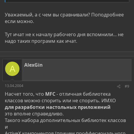
Уважаемый, а с чем вы сравнивали? Поподробнее
если можно.
Тут ичат не к началу рабочего дня вспомнили... не
надо таких программ как ичат.
AlexGin
A
13.04.2004
#9
Насчет того, что
MFC
- отличная библиотека
классов можно спорить или не спорить. ИМХО
для разработки настольных приложений
это вполне справедливо.
Такого набора дополнительных библиотек классов
и
ActiveX компонентов (причем проффесионального