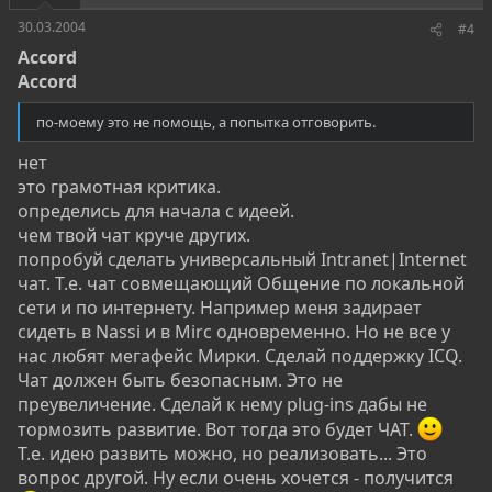
не испытываем
30.03.2004
#4
Скорее, даже так: чем "оригинальнее" продукт, тем меньше
Accord
заказов.
Accord
Sincerely yours,
Vladimir
по-моему это не помощь, а попытка отговорить.
Vladimir Katalov
нет
Managing Director
это грамотная критика.
Elcom Ltd.
определись для начала с идеей.
чем твой чат круче других.
попробуй сделать универсальный Intranet|Internet
чат. Т.е. чат совмещающий Общение по локальной
сети и по интернету. Например меня задирает
сидеть в Nassi и в Mirc одновременно. Но не все у
нас любят мегафейс Мирки. Сделай поддержку ICQ.
Чат должен быть безопасным. Это не
преувеличение. Сделай к нему plug-ins дабы не
тормозить развитие. Вот тогда это будет ЧАТ.
Т.е. идею развить можно, но реализовать... Это
вопрос другой. Ну если очень хочется - получится