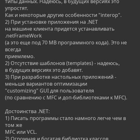
типы данных. Надеюсь, в будущих версиях это
упростят.
Как и некоторые другие особенности "interop".
2) При установке приложения на .NET
на машине клиента придется устанавливать
.netFrameWork
(а это еще под 70 MB программного кода). Это не
всегда
приемлемо.
2) Отсутствие шаблонов (templates) - надеюсь,
в будущих версиях это добавят.
3) При разработке настольных приложений -
меньше вариантов оптимизации
"customizing" GUI для пользователя
(по сравнению с MFC и доп-библиотеками к MFC).
Достоинства .NET:
1) Писать программы стало намного легче чем в
том же
MFC или VCL.
2) Огромная и богатая библиотка классов,