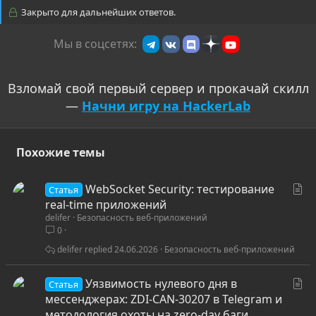
Закрыто для дальнейших ответов.
Мы в соцсетях:
Взломай свой первый сервер и прокачай скилл
—
Начни игру на HackerLab
Похожие темы
С
WebSocket Security: тестирование
Статья
т
real-time приложений
delifer
Безопасность веб-приложений
а
0
т
ь
delifer
24.06.2026
Безопасность веб-приложений
я
С
Уязвимость нулевого дня в
Статья
т
мессенджерах: ZDI-CAN-30207 в Telegram и
а
методология охоты на zero-day баги