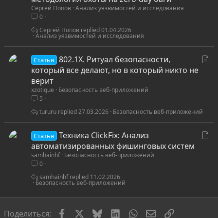
Сергей Попов
Анализ уязвимостей и исследования
т
0
ь
я
Сергей Попов
01.04.2026
Анализ уязвимостей и исследования
С
802.1X. Ритуал безопасности,
Статья
т
который все делают, но в который никто не
а
верит
xzotique
Безопасность веб-приложений
т
5
ь
я
tururu
27.03.2026
Безопасность веб-приложений
С
Техника ClickFix: Анализ
Статья
т
автоматизированных фишинговых систем
samhainhf
Безопасность веб-приложений
а
0
т
ь
samhainhf
11.02.2026
Безопасность веб-приложений
я
Facebook
X
Bluesky
LinkedIn
WhatsApp
Электронная по
Ссылка
Поделиться: