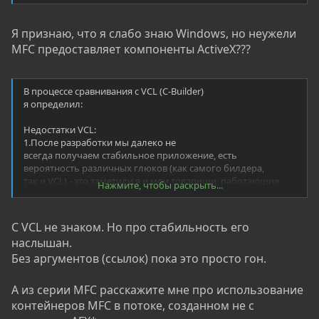
Я признаю, что я слабо знаю Windows, но неужели
MFC предоставляет компоненты ActiveX???
В процессе сравнивания с VCL (C-Builder)
я определил:
Недостатки VCL:
1.После разработки мы далеко не
всегда получаем стабильное приложение, есть
вероятность различных глюков (как самого билдера,
так и VCL) - это заметили я и мои товарищи, работающие
Нажмите, чтобы раскрыть...
с VCL.
и т д
С VCL не знаком. Но про стабильность его
наслышан.
Без аргументов (ссылок) пока это просто гон.
А из серии MFC расскажите мне про использование
контейнеров MFC в потоке, созданном не с