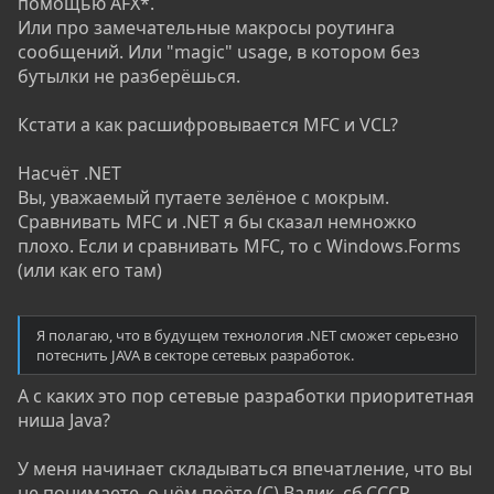
помощью AFX*.
Или про замечательные макросы роутинга
сообщений. Или "magic" usage, в котором без
бутылки не разберёшься.
Кстати а как расшифровывается MFC и VCL?
Насчёт .NET
Вы, уважаемый путаете зелёное с мокрым.
Сравнивать MFC и .NET я бы сказал немножко
плохо. Если и сравнивать MFC, то с Windows.Forms
(или как его там)
Я полагаю, что в будущем технология .NET сможет серьезно
потеснить JAVA в секторе сетевых разработок.
А с каких это пор сетевые разработки приоритетная
ниша Java?
У меня начинает складываться впечатление, что вы
не понимаете, о чём поёте (С) Вадик, сб.СССР