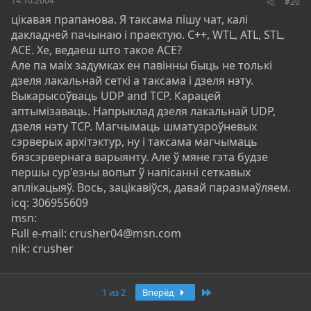
14.10.2004
#20
цікавая прапанова. Я таксама пішу чат, калі
дакладней пачынаю і праектую. С++, WTL, ATL, STL,
ACE. Хе, ведаеш што такое ACE?
Але па маіх задумках ен павінны быць не толькі
дзеля лакальнай сеткі а таксама і дзеля нэту.
Выкарысоўваць UDP and TCP. Карацей
аптымізаваць. Напрыклад дзеля лакальнай UDP,
дзеля нэту TCP. Магчымаць шматузроўневых
сэрверых архітэктур, ну і таксама магчымаць
бязсэрвернага варыянту. Але ў мяне гэта будзе
першы сур'езны вопыт ў напісанні сеткавых
аплікацыяў. Вось, зацікавіўся, давай паразмаўляем.
icq: 306955609
msn:
Full e-mail: crusher04@msn.com
nik: crusher
Последняя
1 из 2
Вперёд