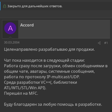
т
т
Закрыто для дальнейших ответов.
о
а
р
н
т
а
е
ч
Accord
м
а
A
ы
л
а
30.03.2004
#1
Целенаправлено разрабатываю для продажи.
Чат пока находится в следующей стадии:
Работа сразу после загрузки, обмен сообщениями в
общем чате, аватары, системные сообщения,
работа по протоколу IP-multicast/UDP.
Среда разработки VC++(, библиотеки
ATL/WTL/STL/Win API).
Перешёл на MFC.
Буду благодарен за любую помощь в разработке.