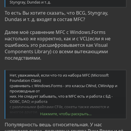
Styngray, Dundas и т. д.
То есть Вы хотите сказать, что BCG, Styngray,
Dundas и т. д. входят в состав MFC?
Далее моё сравнение MFC c Windows.Forms
настолько же корректно, как и с VCL(если я не
ошибаюсь это расшифровывается как Visual
Components Library) со всеми вытекающими
последствиями.
Нет, уважаемый, если что-то из набора MFC (Microsoft
Foundation Class)
сравнивать с Windows.Forms - это классы CWnd, CWinApp и
производные от
них. Не следует забывать, что в MFC есть и работа с БД -
ODBC, DAO; и работа
с различными файлами CFile, сокеты также имеются и
многое другое.
Нажмите, чтобы раскрыть...
Просто MFC появилась на 7...8 лет ранее чем .NET - и на
сегодня немного устарела,
Популярность вешь относительная. У нас
что не очень мешает ее популярности.