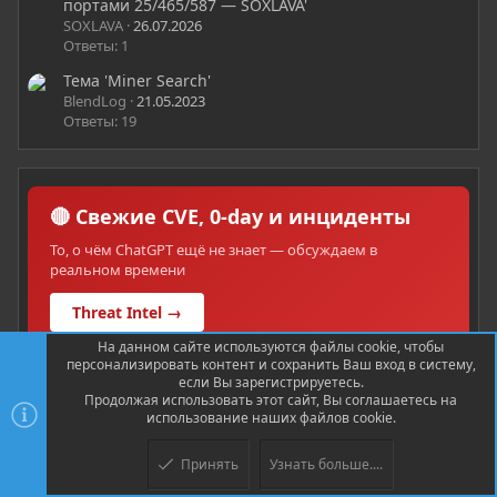
портами 25/465/587 — SOXLAVA'
SOXLAVA
26.07.2026
Ответы: 1
Тема 'Miner Search'
BlendLog
21.05.2023
Ответы: 19
🔴 Свежие CVE, 0-day и инциденты
То, о чём ChatGPT ещё не знает — обсуждаем в
реальном времени
Threat Intel →
На данном сайте используются файлы cookie, чтобы
персонализировать контент и сохранить Ваш вход в систему,
если Вы зарегистрируетесь.
Продолжая использовать этот сайт, Вы соглашаетесь на
использование наших файлов cookie.
💼 Вакансии и заказы в ИБ
Принять
Узнать больше....
Pentest, SOC, DevSecOps, bug bounty — работа и проекты