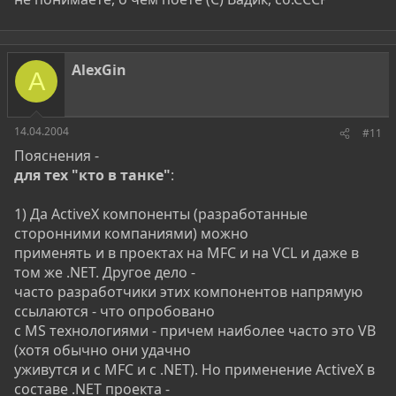
AlexGin
A
14.04.2004
#11
Пояснения -
для тех "кто в танке"
:
1) Да ActiveX компоненты (разработанные
сторонними компаниями) можно
применять и в проектах на MFC и на VCL и даже в
том же .NET. Другое дело -
часто разработчики этих компонентов напрямую
ссылаются - что опробовано
с MS технологиями - причем наиболее часто это VB
(хотя обычно они удачно
уживутся и с MFC и с .NET). Но применение ActiveX в
составе .NET проекта -