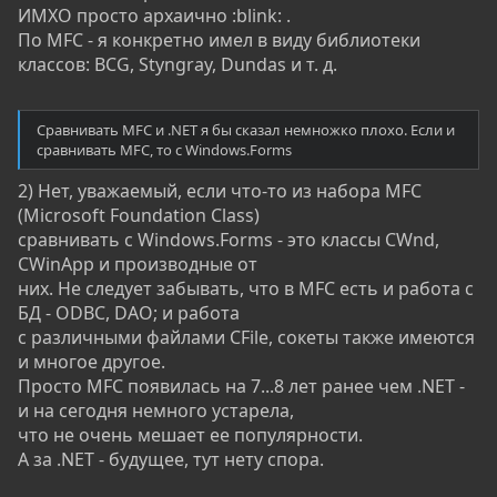
ИМХО просто архаично :blink: .
По MFC - я конкретно имел в виду библиотеки
классов: BCG, Styngray, Dundas и т. д.
Сравнивать MFC и .NET я бы сказал немножко плохо. Если и
сравнивать MFC, то с Windows.Forms
2) Нет, уважаемый, если что-то из набора MFC
(Microsoft Foundation Class)
сравнивать с Windows.Forms - это классы CWnd,
CWinApp и производные от
них. Не следует забывать, что в MFC есть и работа с
БД - ODBC, DAO; и работа
с различными файлами CFile, сокеты также имеются
и многое другое.
Просто MFC появилась на 7...8 лет ранее чем .NET -
и на сегодня немного устарела,
что не очень мешает ее популярности.
А за .NET - будущее, тут нету спора.