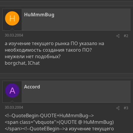
HuMmmBug
H
30.03.2004
#2
а изучение текущего рынка ПО указало на
необходимость создания такого ПО?
неужели нет подобных?
borgchat, IChat
Accord
A
30.03.2004
#3
<!--QuoteBegin-QUOTE+HuMmmBug-->
<span class="vbquote">(QUOTE @ HuMmmBug)
</span><!--QuoteEBegin-->а изучение текущего