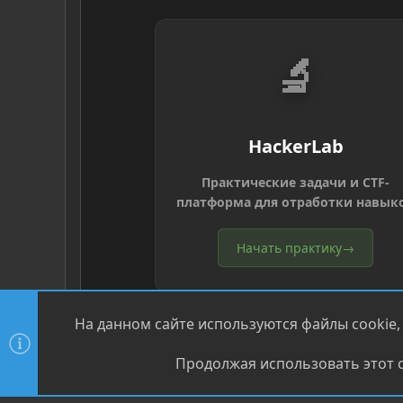
🔬
HackerLab
Практические задачи и CTF-
платформа для отработки навык
Начать практику
→
На данном сайте используются файлы cookie,
Продолжая использовать этот с
®
Community platform by XenForo
© 2010-2026 XenForo Ltd
XenPorta 2 PRO
© Jason Axelrod of
8WAYRUN