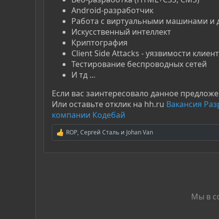
Android-разработчик
Работа с виртуальными машинами и 
Искусственный интеллект
Криптография
Client Side Attacks - уязвимости клиент
Тестирование беспроводных сетей
И тд ...
Если вас заинтересовало данное предлож
Или оставьте отклик на hh.ru
Вакансия Раз
компании Кодебай
ROP
,
Сергей Сталь
и
Johan Van
Р
е
а
к
ц
и
и
:
Мы в с