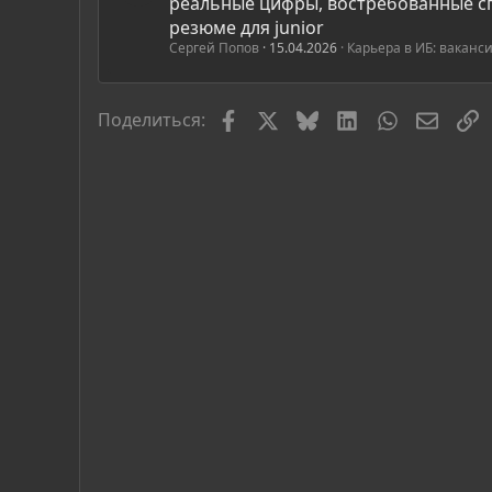
реальные цифры, востребованные с
резюме для junior
Сергей Попов
15.04.2026
Карьера в ИБ: ваканс
Facebook
X
Bluesky
LinkedIn
WhatsApp
Элект
С
Поделиться: