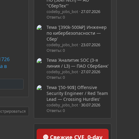
"СберТех"'
codeby_jobs_bot
27.07.2026
Ответы: 0
Тема '[390k-500k₽] Инженер
по кибербезопасности —
Сбер'
codeby_jobs_bot
23.07.2026
Ответы: 0
1726
Тема 'Аналитик SOC (3-я
а в
линия / L3) — ПАО Сбербанк'
codeby_jobs_bot
27.07.2026
Ответы: 0
Тема '[50-90$] Offensive
Security Engineer / Red Team
Lead — Crossing Hurdles'
codeby_jobs_bot
30.07.2026
Ответы: 0
истрироваться
🔴 Свежие CVE, 0-day