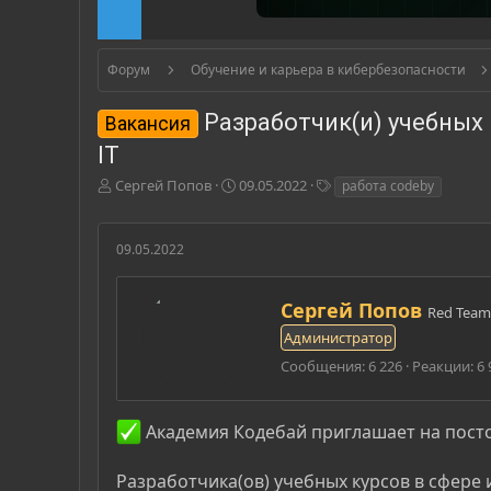
Форум
Обучение и карьера в кибербезопасности
Разработчик(и) учебных
Вакансия
IT
А
Д
Т
Сергей Попов
09.05.2022
работа codeby
в
а
е
т
т
г
о
а
и
09.05.2022
р
н
т
а
е
ч
А
Сергей Попов
Red Team
м
а
в
Администратор
ы
л
т
а
о
Сообщения
6 226
Реакции
6 
р
Академия Кодебай приглашает на пост
Разработчика(ов) учебных курсов в сфере