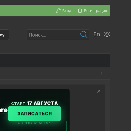
Вход
Регистрация
En
emy