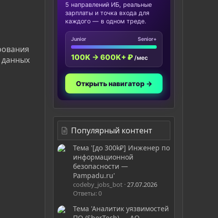
5 направлений ИБ, реальные
зарплаты и точка входа для
каждого — в одном треде.
Junior
Senior+
рования
100K → 600K+ ₽
/мес
и данных
Открыть навигатор →
Популярный контент
Тема '[до 300k₽] Инженер по
информационной
безопасности —
Pampadu.ru'
codeby_jobs_bot
27.07.2026
Ответы: 0
Тема 'Аналитик уязвимостей
ПО (SberTech) — АО