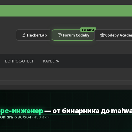
ВЫ ЗДЕСЬ
🔬
💬
🎓
HackerLab
Forum Codeby
Codeby Acad
ВОПРОС-ОТВЕТ
КАРЬЕРА