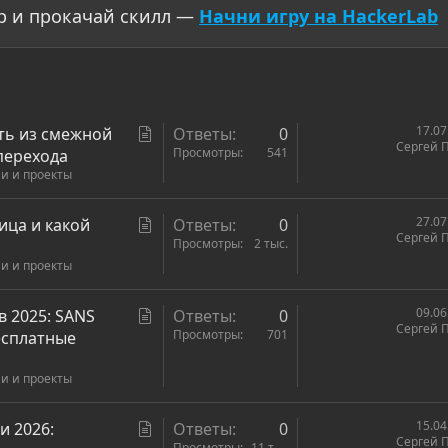
р и прокачай скилл —
Начни игру на HackerLab
С
17.07
ть из смежной
Ответы
0
Сергей 
т
Просмотры
541
перехода
ии и проекты
а
т
ь
С
27.07
ница и какой
Ответы
0
Сергей 
я
т
Просмотры
2 тыс.
ии и проекты
а
т
ь
С
09.06
в 2025: SANS
Ответы
0
Сергей 
я
т
Просмотры
701
есплатные
а
ии и проекты
т
ь
я
С
15.04
и 2026:
Ответы
0
Сергей 
Просмотры
11 тыс.