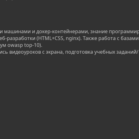
ми машинами и докер-контейнерами, знание программи
в веб-разработки (HTML+CSS, nginx). Также работа с базам
ум owasp top-10).
ись видеоуроков с экрана, подготовка учебных заданий/