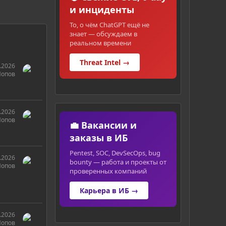
и инциденты
То, о чём ChatGPT ещё не
знает — обсуждаем в
реальном времени
Threat Intel →
.2026
Попов
.2026
Попов
💼 Вакансии и
заказы в ИБ
Pentest, SOC, DevSecOps, bug
.2026
bounty — работа и проекты от
Попов
проверенных компаний
Карьера в ИБ →
.2026
Попов