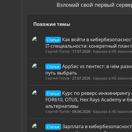
Взломай свой первый серве
Похожие темы
Как войти в кибербезопаснос
Статья
IT-специальности: конкретный план 
Сергей Попов
17.07.2026
Карьера в ИБ: ваканс
AppSec vs пентест: в чём раз
Статья
путь выбрать
Сергей Попов
27.07.2026
Карьера в ИБ: ваканс
Курс по реверс-инжинирингу 
Статья
FOR610, OTUS, Hex Rays Academy и б
альтернативы
Сергей Попов
09.06.2026
Карьера в ИБ: ваканс
Зарплата в кибербезопасност
Статья