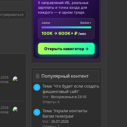
5 направлений ИБ, реальные
зарплаты и точка входа для
каждого — в одном треде.
истрироваться
Junior
Senior+
100K → 600K+ ₽
/мес
Открыть навигатор →
Популярный контент
.2026
Попов
Тема 'Что будет если создать
V
фишинговый сайт'
Vnr
Воскресенье в 23:10
Ответы: 4
.2026
Тема 'Украли контакты
Попов
V
багом телеграм'
Vnr
26.07.2026
Ответы: 7