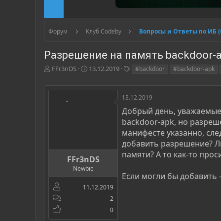
Форум
Клуб Codeby
Вопросы и Ответы по ИБ 
Разрешение на память backdoor-a
А
Д
Т
FFr3nDS
13.12.2019
#backdoor
#backdoor-apk
в
а
е
т
т
г
о
а
и
13.12.2019
р
н
Добрый день, уважаемые!
т
а
backdoor-apk, но разреше
е
ч
м
а
манифесте указанно, сле
ы
л
добавить разрешение? Ли
а
памяти? А то как-то прос
FFr3nDS
Newbie
Если могли бы добавить 
11.12.2019
2
0