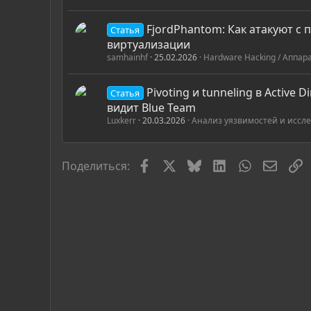
FjordPhantom: Как атакуют с
Статья
виртуализации
samhainhf
25.02.2026
Hardware Hacking / Аппар
Pivoting и tunneling в Active Di
Статья
видит Blue Team
Luxkerr
20.03.2026
Анализ уязвимостей и иссл
Facebook
X
Bluesky
LinkedIn
WhatsApp
Элект
С
Поделиться: