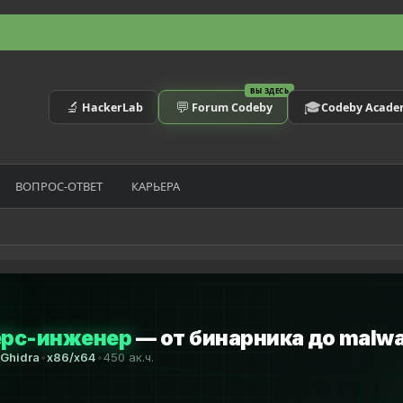
ВЫ ЗДЕСЬ
🔬
💬
🎓
HackerLab
Forum Codeby
Codeby Acad
ВОПРОС-ОТВЕТ
КАРЬЕРА