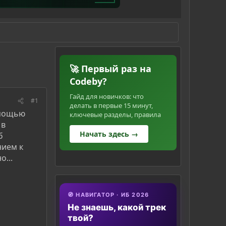
🚀 Первый раз на
Codeby?
Гайд для новичков: что
#1
делать в первые 15 минут,
омощью
ключевые разделы, правила
 в
Начать здесь →
б
нием к
о...
🧭 НАВИГАТОР · ИБ 2026
Не знаешь, какой трек
твой?