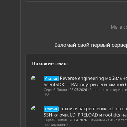
Мы в с
Взломай свой первый серве
Похожие темы
Reverse engineering мобильн
Статья
SilentSDK — RAT внутри легитимной
Сергей Попов
28.05.2026
Реверс-инжиниринг и
ПО
Техники закрепления в Linux: 
Статья
SSH-ключи, LD_PRELOAD и rootkits на
Сергей Попов
20.04.2026
Этичный хакинг и те
проникновение