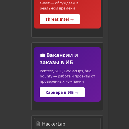
знает — обсуждаем в
реальном времени
Threat Intel →
💼 Вакансии и
заказы в ИБ
Pentest, SOC, DevSecOps, bug
bounty — работа и проекты от
проверенных компаний
Карьера в ИБ →
HackerLab