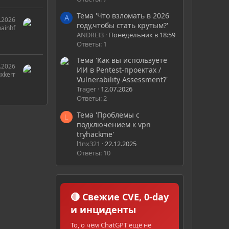
Тема 'Что взломать в 2026
A
.2026
году,чтобы стать крутым?'
ainhf
ANDREI3
Понедельник в 18:59
Ответы: 1
Тема 'Как вы используете
.2026
ИИ в Pentest-проектах /
xkerr
Vulnerability Assessment?'
Trager
12.07.2026
Ответы: 2
Тема 'Проблемы с
L
подключением к vpn
tryhackme'
l1nx321
22.12.2025
Ответы: 10
🔴 Свежие CVE, 0-day
и инциденты
То, о чём ChatGPT ещё не