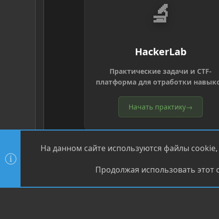
🔬
HackerLab
Практические задачи и CTF-
платформа для отработки навык
Начать практику
→
На данном сайте используются файлы cookie,
Продолжая использовать этот с
®
Community platform by XenForo
© 2010-2026 XenForo Ltd
XenPorta 2 PRO
© Jason Axelrod of
8WAYRUN