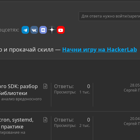
Для ответа нужно войти/зарег
оцсетях:
р и прокачай скилл —
Начни игру на HackerLab
С
28.05
ого SDK: разбор
Ответы
0
Сергей 
т
Просмотры
1 тыс.
 библиотеки
 анализ вредоносного
а
т
ь
С
20.04
cron, systemd,
Ответы
0
я
Сергей 
т
Просмотры
2 тыс.
 практике
стирование на
а
т