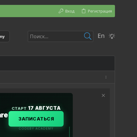
Вход
Регистрация
En
emy