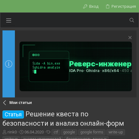
Вход
Регистрация
Мои статьи
Решение квеста по
Статья
безопасности и анализ онлайн-форм
А
Д
Т
rink0
06.04.2020
ctf
google
google forms
write-up
в
а
е
writeup
анализ уязвимостей
безопасность данных