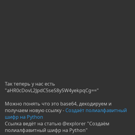
Так теперь у нас есть
"aHR0cDovL2JpdC5seS8ySW4yekpqCg=="
Можно понять что это base64, декодируем и
получаем новую ссылку -
Создаёт полиалфавитный
шифр на Python
Ссылка ведёт на статью
@explorer
"Создаём
полиалфавитный шифр на Python"