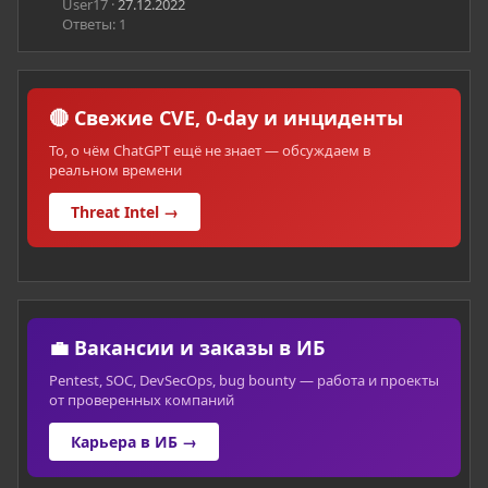
User17
27.12.2022
Ответы: 1
🔴 Свежие CVE, 0-day и инциденты
То, о чём ChatGPT ещё не знает — обсуждаем в
реальном времени
Threat Intel →
💼 Вакансии и заказы в ИБ
Pentest, SOC, DevSecOps, bug bounty — работа и проекты
от проверенных компаний
Карьера в ИБ →