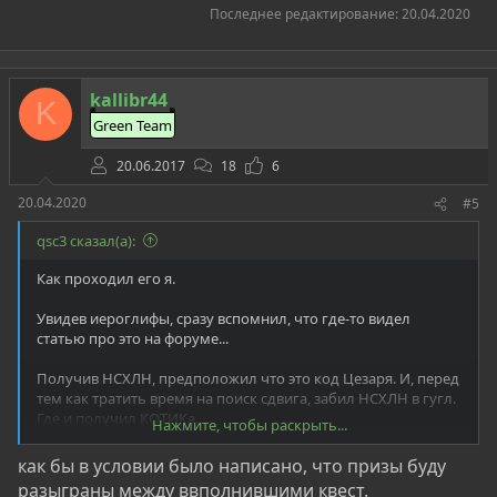
Последнее редактирование:
20.04.2020
kallibr44
K
Green Team
20.06.2017
18
6
20.04.2020
#5
qsc3 сказал(а):
Как проходил его я.
Увидев иероглифы, сразу вспомнил, что где-то видел
статью про это на форуме...
Получив НСХЛН, предположил что это код Цезаря. И, перед
тем как тратить время на поиск сдвига, забил НСХЛН в гугл.
Где и получил КОТИКа.
Нажмите, чтобы раскрыть...
Самое примечательное, что я забыл про гугл-форму для
как бы в условии было написано, что призы буду
заполнения результатов (результата же у меня не было). И
разыграны между ввполнившими квест.