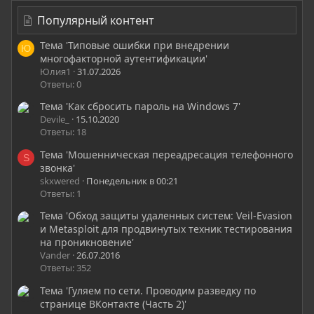
Популярный контент
Тема 'Типовые ошибки при внедрении
Ю
многофакторной аутентификации'
Юлия1
31.07.2026
Ответы: 0
Тема 'Как сбросить пароль на Windows 7'
Devile_
15.10.2020
Ответы: 18
Тема 'Мошенническая переадресация телефонного
S
звонка'
skxwered
Понедельник в 00:21
Ответы: 1
Тема 'Обход защиты удаленных систем: Veil-Evasion
и Metasploit для продвинутых техник тестирования
на проникновение'
Vander
26.07.2016
Ответы: 352
Тема 'Гуляем по сети. Проводим разведку по
странице ВКонтакте (Часть 2)'