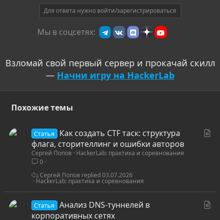
Для ответа нужно войти/зарегистрироваться
Мы в соцсетях:
Взломай свой первый сервер и прокачай скилл
—
Начни игру на HackerLab
Похожие темы
С
Как создать CTF таск: структура
Статья
т
флага, сторителлинг и ошибки авторов
Сергей Попов
HackerLab: практика и соревнования
а
0
т
ь
Сергей Попов
03.07.2026
HackerLab: практика и соревнования
я
С
Анализ DNS-туннелей в
Статья
т
корпоративных сетях