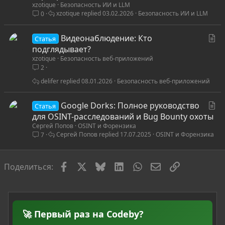
xzotique
Безопасность ИИ и LLM
а
xzotique
03.02.2026
Безопасность ИИ и LLM
0
т
ь
С
Видеонаблюдение: Кто
я
Статья
т
подглядывает?
xzotique
Безопасность веб-приложений
а
2
т
ь
delifer
08.01.2026
Безопасность веб-приложений
я
С
Google Dorks: Полное руководство
Статья
т
для OSINT-расследований и Bug Bounty охоты
Сергей Попов
OSINT и Форензика
а
Сергей Попов
17.07.2025
OSINT и Форензика
7
т
ь
я
Facebook
X
Bluesky
LinkedIn
WhatsApp
Электронная по
Ссылка
Поделиться:
🚀 Первый раз на Codeby?