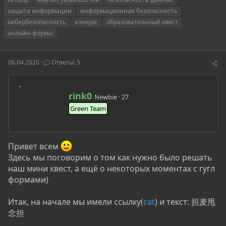
т
т
г
защита информации
информационная безопасность
о
а
и
кибербезопасность
конкурс
образовательный квест
р
н
онлайн-формы
т
а
е
ч
м
а
ы
л
06.04.2020
Ответы: 5
а
А
rink0
Newbie
·
27
в
Green Team
т
о
р
Привет всем
Здесь мы поговорим о том как нужно было решать
наш мини квест, а ещё о некоторых моментах с гугл
формами)
Итак, на начале мы имели ссылку(
cat
) и текст: 担麦甩
念担