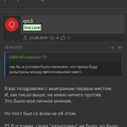
так как я пока не готов был писать ответ - пошел искать
дальше...
Ещё несколько дней я пытался найти зашифровонное
qsc3
послание в картинке, предполагая, что КОТИК - это пароль
Q
)))
One Level
Когда же открыл форму - понял, что изза невнимательности
21.09.2019
4
1
потратил лишнее время )
20.04.2020
#6
PS организатору виднее, как, и что делать, но думаю, что
справедливее было раздать призы первым трём (в том
kallibr44 сказал(а):
числе тому, кто нашел ответ в формах). Или в условии
уточнить, что дело не в скорости, а в удаче )
как бы в условии было написано, что призы буду
разыграны между ввполнившими квест.
Я вас поздравляю с выиграным первым местом.
И, как писал выше, не имею ничего против.
Это было моё личное мнение.
Но пост был со всем не об этом.
PS В условии, слова "разыграны" не было, но было