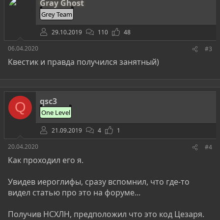
Gray Ghost
Grey Team
29.10.2019
110
48
06.04.2020
#3
Квестик и правда получился занятный)
qsc3
Q
One Level
21.09.2019
4
1
20.04.2020
#4
Как проходил его я.
Увидев иероглифы, сразу вспомнил, что где-то
видел статью про это на форуме...
Получив НСХЛН, предположил что это код Цезаря.