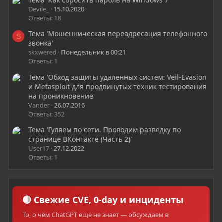
Devile_
15.10.2020
Ответы: 18
Тема 'Мошенническая переадресация телефонного
S
звонка'
skxwered
Понедельник в 00:21
Ответы: 1
Тема 'Обход защиты удаленных систем: Veil-Evasion
и Metasploit для продвинутых техник тестирования
на проникновение'
Vander
26.07.2016
Ответы: 352
Тема 'Гуляем по сети. Проводим разведку по
странице ВКонтакте (Часть 2)'
User17
27.12.2022
Ответы: 1
🔴 Свежие CVE, 0-day и инциденты
То, о чём ChatGPT ещё не знает — обсуждаем в