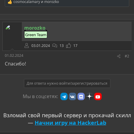
cosmocalamary
и
morozko
Р
е
а
к
ц
morozko
и
и
Green Team
:
03.01.2024
13
17
01.02.2024
#2
Спасибо!
Для ответа нужно войти/зарегистрироваться
Мы в соцсетях:
Взломай свой первый сервер и прокачай скилл
—
Начни игру на HackerLab