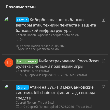
Похожие темы
С
Кибербезопасность банков:
Статья
т
векторы атак, техники пентеста и защита
а
банковской инфраструктуры
Сергей Попов
Арсенал специалиста по ИБ
т
0
ь
я
Сергей Попов
23.05.2026
Арсенал специалиста по ИБ
С
Киберстрахование: Российская
На проверке
С
т
рулетка с новыми правилами игры
СергейЧе
Мои статьи
а
СергейЧе
01.06.2026
Мои статьи
0
т
ь
С
Атаки на SWIFT и межбанковские
я
Статья
т
системы: kill chain от фишинга до вывода
а
средств
Сергей Попов
Threat Intel
т
Сергей Попов
07.05.2026
Threat Intel
0
ь