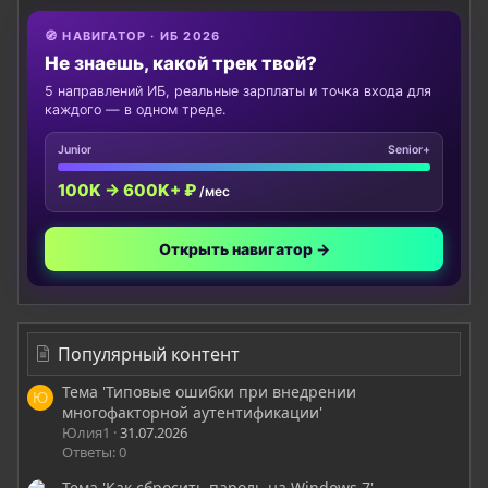
🧭 НАВИГАТОР · ИБ 2026
Не знаешь, какой трек твой?
5 направлений ИБ, реальные зарплаты и точка входа для
каждого — в одном треде.
Junior
Senior+
100K → 600K+ ₽
/мес
Открыть навигатор →
Популярный контент
Тема 'Типовые ошибки при внедрении
Ю
многофакторной аутентификации'
Юлия1
31.07.2026
Ответы: 0
Тема 'Как сбросить пароль на Windows 7'