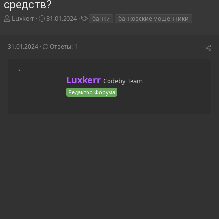
средств?
А
Д
Т
Luxkerr
31.01.2024
банки
банковские мошенники
в
а
е
т
т
г
о
а
и
31.01.2024
Ответы: 1
р
н
т
а
е
ч
А
Luxkerr
м
а
Codeby Team
в
ы
л
Редактор Форума
т
а
о
р