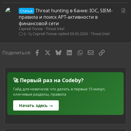
я
С
Threat hunting в банке: IOC, SIEM-
Статья
т
правила и поиск APT-активности в
а
финансовой сети
Сергей Попов
Threat Intel
т
Сергей Попов
09.05.2026
Threat Intel
0
ь
я
Facebook
X
Bluesky
LinkedIn
WhatsApp
Электронная по
Ссылка
Поделиться:
🚀 Первый раз на Codeby?
Гайд для новичков: что делать в первые 15 минут,
ключевые разделы, правила
Начать здесь →