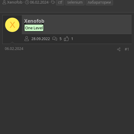
А
Д
Т
Xenofob
06.02.2024
ctf
selenium
лабаратории
в
а
е
т
т
г
о
а
и
Xenofob
X
р
н
One Level
т
а
е
ч
28.09.2022
5
1
м
а
ы
л
06.02.2024
#1
а