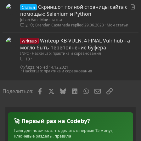
я
С
Скриншот полной страницы сайта с
Статья
т
помощью Selenium и Python
Johan Van
Мои статьи
а
Brendan Castaneda
29.06.2023
Мои статьи
2
т
ь
Writeup KB-VULN: 4 FINAL Vulnhub - а
я
Writeup
могло быть переполнение буфера
INPC
HackerLab: практика и соревнования
10
fuzzz
14.12.2021
HackerLab: практика и соревнования
Facebook
X
Bluesky
LinkedIn
WhatsApp
Электронная по
Ссылка
Поделиться:
🚀 Первый раз на Codeby?
Гайд для новичков: что делать в первые 15 минут,
ключевые разделы, правила