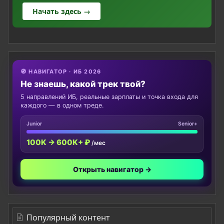
Начать здесь →
🧭 НАВИГАТОР · ИБ 2026
Не знаешь, какой трек твой?
5 направлений ИБ, реальные зарплаты и точка входа для
каждого — в одном треде.
Junior
Senior+
100K → 600K+ ₽
/мес
Открыть навигатор →
Популярный контент