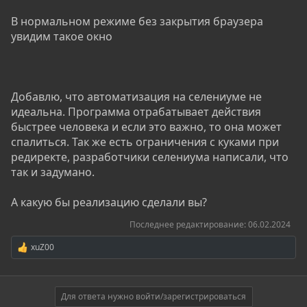
В нормальном режиме без закрытия браузера
увидим такое окно
Добавлю, что автоматизация на селениуме не
идеальна. Программа отрабатывает действия
быстрее человека и если это важно, то она может
спалиться. Так же есть ограничения с куками при
редиректе, разработчики селениума написали, что
так и задумано.
А какую бы реализацию сделали вы?
Последнее редактирование:
06.02.2024
xuZ00
Р
е
а
к
ц
Для ответа нужно войти/зарегистрироваться
и