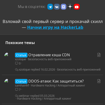
и
Мы в соцсетях:
:
Взломай свой первый сервер и прокачай скилл
—
Начни игру на HackerLab
Похожие темы
С
Отравление кэша CDN
Статья
xzotique
Безопасность веб-приложений
т
0
а
т
xzotique
16.02.2026
Безопасность веб-приложений
ь
я
С
DDOS-атаки: Как защититься?
Статья
samhainhf
Hardware Hacking / Аппаратный хакинг
т
7
а
т
webinar
05.03.2026
Hardware Hacking / Аппаратный хакинг
ь