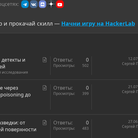
оцсетях:
р и прокачай скилл —
Начни игру на HackerLab
С
12.07
, детекты и
Ответы
0
Сергей 
т
Просмотры
502
ей
и исследования
а
т
ь
С
21.07
е через
Ответы
0
Сергей 
я
т
Просмотры
399
poisoning до
а
т
ь
я
С
27.06
зведки: от
Ответы
0
Сергей 
т
Просмотры
483
ей поверхности
а