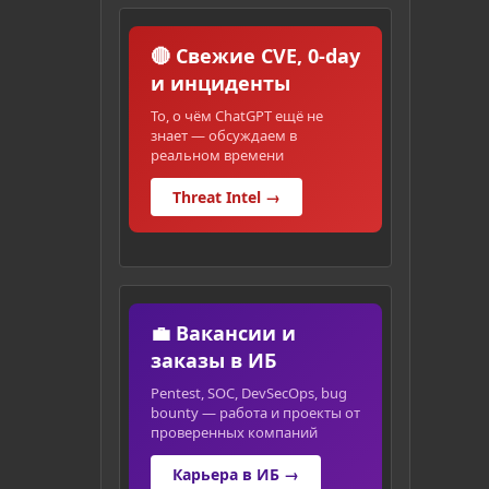
🔴 Свежие CVE, 0-day
и инциденты
То, о чём ChatGPT ещё не
знает — обсуждаем в
реальном времени
Threat Intel →
💼 Вакансии и
заказы в ИБ
Pentest, SOC, DevSecOps, bug
bounty — работа и проекты от
проверенных компаний
Карьера в ИБ →