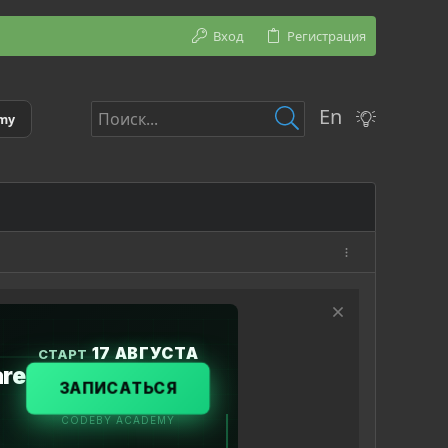
Вход
Регистрация
En
emy