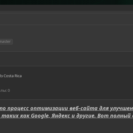
master
Из
Costa Rica
ллы
0
– это процесс оптимизации веб-сайта для улучшен
таких как Google, Яндекс и другие. Вот полный 