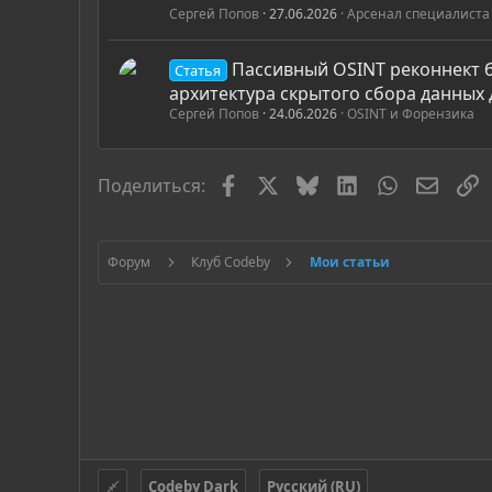
Сергей Попов
27.06.2026
Арсенал специалиста
Пассивный OSINT реконнект б
Статья
архитектура скрытого сбора данных 
Сергей Попов
24.06.2026
OSINT и Форензика
Facebook
X
Bluesky
LinkedIn
WhatsApp
Элект
С
Поделиться:
Форум
Клуб Codeby
Мои статьи
Codeby Dark
Русский (RU)