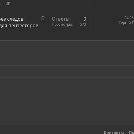
 по ИБ
т
ь
я
С
24.06
ез следов:
Ответы
0
Сергей 
т
Просмотры
573
для пентестеров
а
т
ь
ронная почта
сылка
я
Контакты
Пр