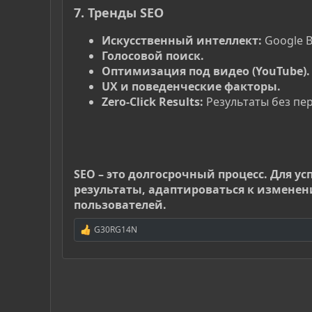
7. Тренды SEO
Искусственный интеллект:
Google B
Голосовой поиск.
Оптимизация под видео (YouTube).
UX и поведенческие факторы.
Zero-Click Results:
Результаты без пе
SEO – это долгосрочный процесс. Для 
результаты, адаптироваться к изменен
пользователей.
G30RG14N
Р
е
а
к
ц
и
и