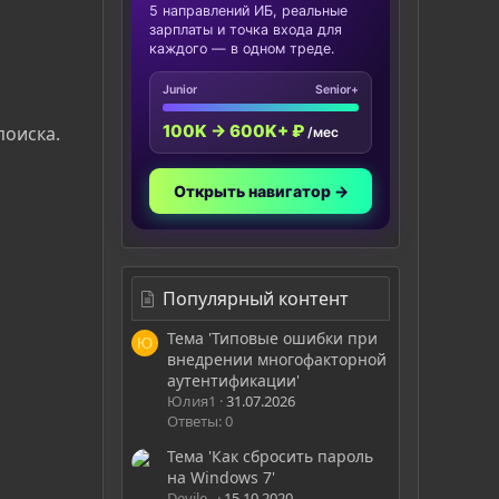
5 направлений ИБ, реальные
зарплаты и точка входа для
каждого — в одном треде.
Junior
Senior+
100K → 600K+ ₽
поиска.
/мес
Открыть навигатор →
Популярный контент
Тема 'Типовые ошибки при
Ю
внедрении многофакторной
аутентификации'
Юлия1
31.07.2026
Ответы: 0
Тема 'Как сбросить пароль
на Windows 7'
Devile_
15.10.2020