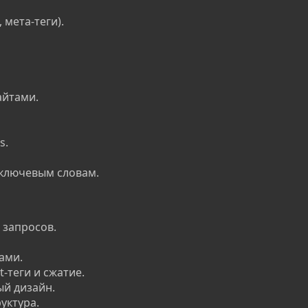
 мета-теги).
айтами.
s.
ключевым словам.
запросов.
ами.
-теги и сжатие.
й дизайн.
уктура.