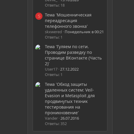
Ответы: 18
Тема 'Мошенническая
S
переадресация
телефонного звонка'
skxwered
Понедельник в 00:21
Ответы: 1
Тема 'Гуляем по сети.
Проводим разведку по
странице ВКонтакте (Часть
2)'
User17
27.12.2022
Ответы: 1
Тема 'Обход защиты
удаленных систем: Veil-
Evasion и Metasploit для
продвинутых техник
тестирования на
проникновение'
Vander
26.07.2016
Ответы: 352