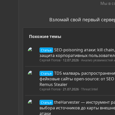
:
Мы в с
Взломай свой первый серве
Похожие темы
SEO-poisoning атаки: kill chain
Статья
защита корпоративных пользовател
Сергей Попов
12.07.2026
Анализ уязвимостей 
TDS малварь распространени
Статья
фейковые сайты open-source: от SEO 
Remus Stealer
Сергей Попов
21.07.2026
Threat Intel
theHarvester — инструмент ра
Статья
выбора источников до карты внешн
атаки