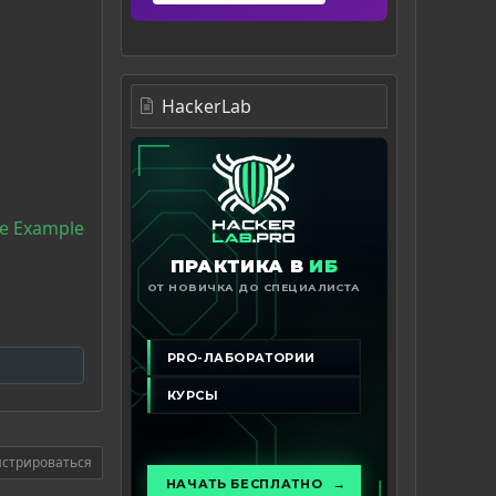
HackerLab
e Example
истрироваться