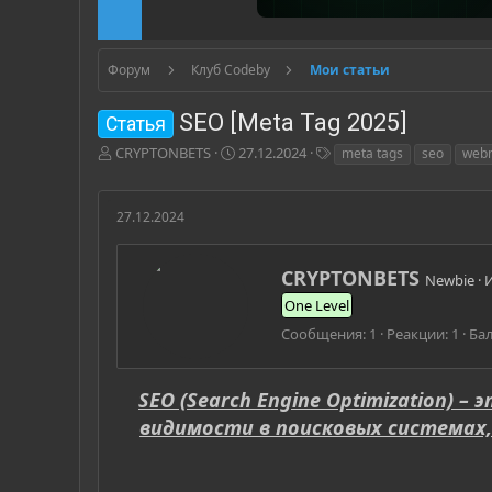
Форум
Клуб Codeby
Мои статьи
SEO [Meta Tag 2025]
Статья
А
Д
Т
CRYPTONBETS
27.12.2024
meta tags
seo
web
в
а
е
т
т
г
о
а
и
27.12.2024
р
н
т
а
е
ч
А
CRYPTONBETS
Newbie
·
м
а
в
One Level
ы
л
т
а
о
Сообщения
1
Реакции
1
Ба
р
SEO (Search Engine Optimization) 
видимости в поисковых системах, 