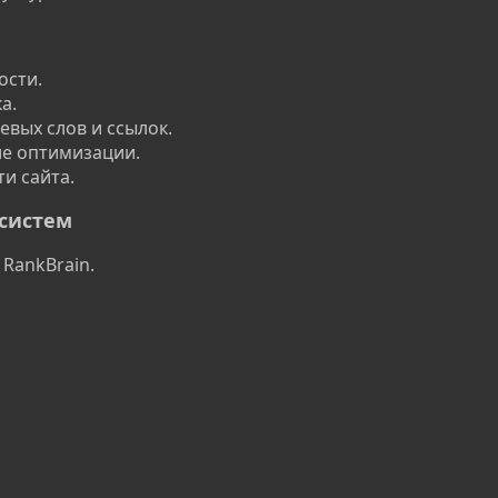
ости.
а.
вых слов и ссылок.
е оптимизации.
и сайта.
 систем
 RankBrain.