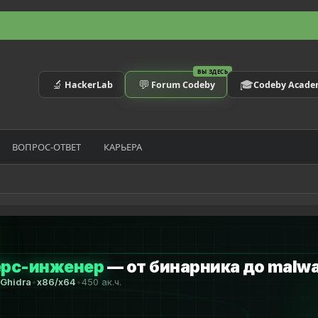
ВЫ ЗДЕСЬ
🔬
💬
🎓
HackerLab
Forum Codeby
Codeby Acad
ВОПРОС-ОТВЕТ
КАРЬЕРА