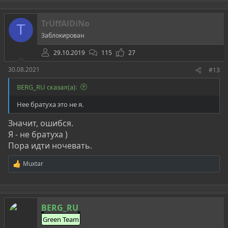
к
ц
TrUffAlDiNo
и
T
и
Заблокирован
:
29.10.2019
115
27
30.08.2021
#13
BERG_RU сказал(а):
Нее братуха это не я.
Значит, ошибся.
Я - не братуха )
Пора идти ночевать.
Muxtar
Р
е
а
к
ц
BERG_RU
и
и
Green Team
: