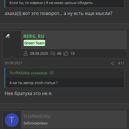
Если ты, то извини ) Я не имел целью обидеть.
ахаха))) вот это поворот... а ну есть еще мысли?
BERG_RU
Green Team
08.08.2020
66
19
30.08.2021
#11
TrUffAlDiNo сказал(а):
А не ты автор этой статьи ?
Нее братуха это не я.
TrUffAlDiNo
T
Заблокирован