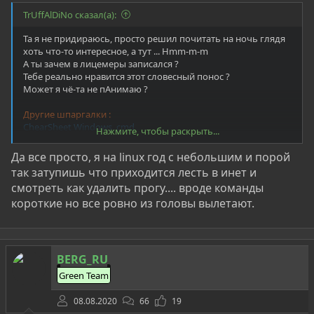
TrUffAlDiNo сказал(а):
Та я не придираюсь, просто решил почитать на ночь глядя
хоть что-то интересное, а тут ... Hmm-m-m
А ты зачем в лицемеры записался ?
Тебе реально нравится этот словесный понос ?
Может я чё-та не пАнимаю ?
Другие шпаргалки :
ChearSheet Windows_cmd
Нажмите, чтобы раскрыть...
ChearSheet Nmap
Да все просто, я на linux год с небольшим и порой
Посмотреть вложение 52707
так затупишь что приходится лесть в инет и
смотреть как удалить прогу.... вроде команды
короткие но все ровно из головы вылетают.
BERG_RU
Green Team
08.08.2020
66
19