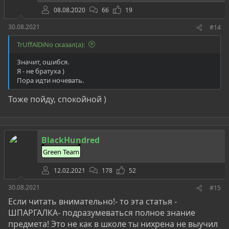
08.08.2020
66
19
30.08.2021
#14
TrUffAlDiNo сказал(а):
Значит, ошибся.
Я - не братуха )
Пора идти ночевать.
Тоже пойду, спокойной )
BlackHundred
Green Team
12.02.2021
178
52
30.08.2021
#15
Если читать внимательно!- то эта статья -
ШПАРГАЛКА- подразумеваться полное знание
предмета! Это не как в школе ты нихрена не выучил