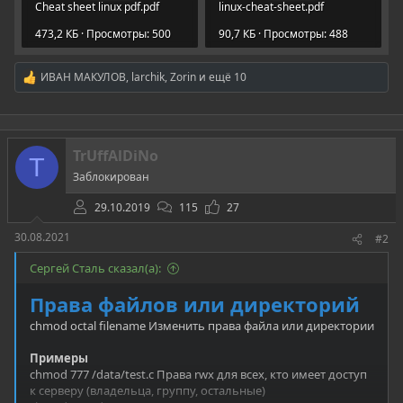
Сheat sheet linux pdf.pdf
linux-cheat-sheet.pdf
473,2 КБ · Просмотры: 500
90,7 КБ · Просмотры: 488
ИВАН МАКУЛОВ
,
larchik
,
Zorin
и ещё 10
Р
е
а
к
ц
TrUffAlDiNo
и
T
и
Заблокирован
:
29.10.2019
115
27
30.08.2021
#2
Сергей Сталь сказал(а):
Права файлов или директорий
chmod octal filename Изменить права файла или директории
Примеры
chmod 777 /data/test.c Права rwx для всех, кто имеет доступ
к серверу (владельца, группу, остальные)