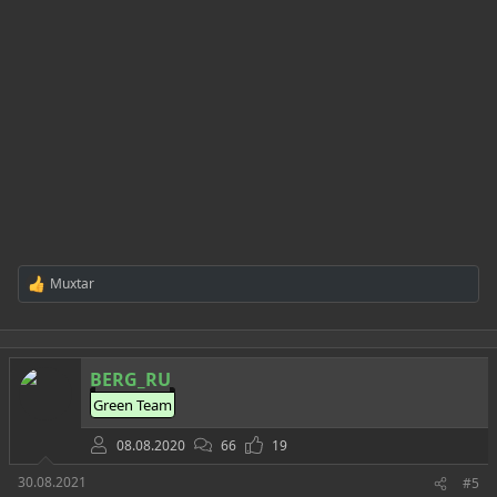
Muxtar
Р
е
а
к
ц
BERG_RU
и
и
Green Team
:
08.08.2020
66
19
30.08.2021
#5