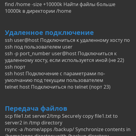
find /home -size +10000k Найти файлы больше
10000k в директории /home
Удаленное подключение
ssh user@host Подключиться к удаленному хосту по
ssh под пользователем user
ssh -p port_number user@host Подключиться к
удаленному хосту, если используется иной (не 22)
ssh порт
ssh host Подключение с параметрами по-
умолчанию под текущим пользователем
telnet host Подключиться по telnet (порт 23)
Передача файлов
scp file1.txt server2/tmp Securely copy file1.txt to
server2 in /tmp directory
rsync -a /home/apps /backup/ Synchronize contents in
/home/apps directory with /backup directory