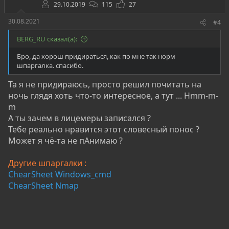
29.10.2019
115
27
30.08.2021
#4
BERG_RU сказал(а):
Бро, да хорош придираться, как по мне так норм
шпаргалка. спасибо.
Та я не придираюсь, просто решил почитать на
ночь глядя хоть что-то интересное, а тут ... Hmm-m-
m
А ты зачем в лицемеры записался ?
Тебе реально нравится этот словесный понос ?
Может я чё-та не пАнимаю ?
Другие шпаргалки :
ChearSheet Windows_cmd
ChearSheet Nmap