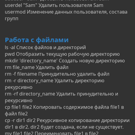
userdel "Sam" Удалить пользователя Sam
usermod Изменение данных пользователя, состава
групп
Работа с файлами
ls -al Список файлов и директорий
pwd Отобразить текущую рабочую директорию
mkdir 'directory_name' Создать новую директорию
rm file_name Удалить файл
rm -f filename Принудительно удалить файл
rm -r directory_name Удалить директорию
рекурсивно
rm -rf directory_name Удалить принудительно и
рекурсивно
cp file1 file2 Копировать содержимое файла file1 в
файл file2
cp -r dir1 dir2 Рекурсивное копирование директории
dir1 в dir2. dir2 будет создана, если не существует.
mv file1 file2 Переименовать file1 в file2