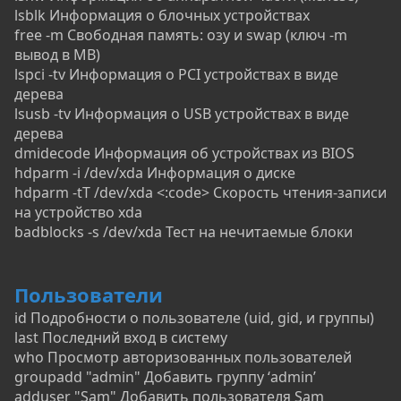
lsblk Информация о блочных устройствах
free -m Свободная память: озу и swap (ключ -m
вывод в MB)
lspci -tv Информация о PCI устройствах в виде
дерева
lsusb -tv Информация о USB устройствах в виде
дерева
dmidecode Информация об устройствах из BIOS
hdparm -i /dev/xda Информация о диске
hdparm -tT /dev/xda <:code> Скорость чтения-записи
на устройство xda
badblocks -s /dev/xda Тест на нечитаемые блоки
Пользователи
id Подробности о пользователе (uid, gid, и группы)
last Последний вход в систему
who Просмотр авторизованных пользователей
groupadd "admin" Добавить группу ‘admin’
adduser "Sam" Добавить пользователя Sam