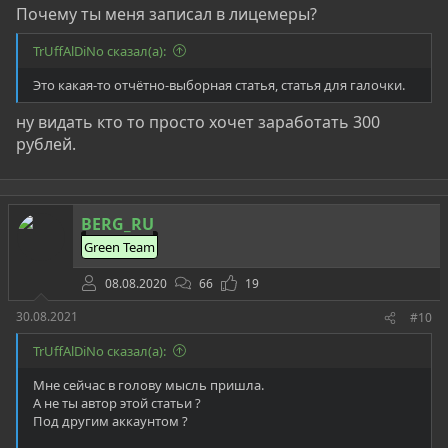
Почему ты меня записал в лицемеры?
TrUffAlDiNo сказал(а):
Это какая-то отчётно-выборная статья, статья для галочки.
ну видать кто то просто хочет заработать 300
рублей.
BERG_RU
Green Team
08.08.2020
66
19
30.08.2021
#10
TrUffAlDiNo сказал(а):
Мне сейчас в голову мысль пришла.
А не ты автор этой статьи ?
Под другим аккаунтом ?