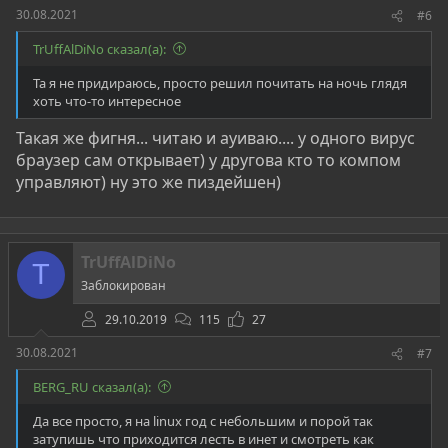
30.08.2021
#6
TrUffAlDiNo сказал(а):
Та я не придираюсь, просто решил почитать на ночь глядя
хоть что-то интересное
Такая же фигня... читаю и ауиваю.... у одного вирус
браузер сам открывает) у другова кто то компом
управляют) ну это же пиздейшен)
TrUffAlDiNo
T
Заблокирован
29.10.2019
115
27
30.08.2021
#7
BERG_RU сказал(а):
Да все просто, я на linux год с небольшим и порой так
затупишь что приходится лесть в инет и смотреть как