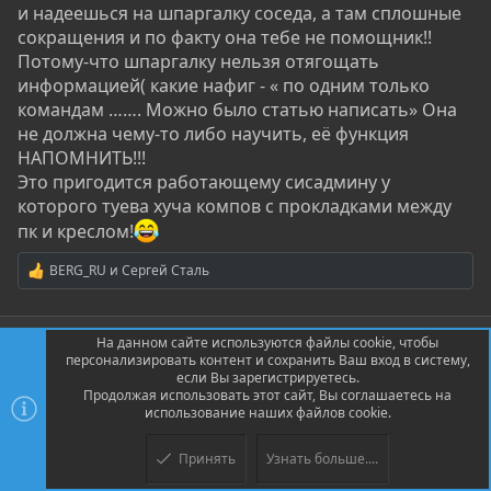
и надеешься на шпаргалку соседа, а там сплошные
сокращения и по факту она тебе не помощник!!
Потому-что шпаргалку нельзя отягощать
информацией( какие нафиг - « по одним только
командам ……. Можно было статью написать» Она
не должна чему-то либо научить, её функция
НАПОМНИТЬ!!!
Это пригодится работающему сисадмину у
которого туева хуча компов с прокладками между
пк и креслом!
BERG_RU
и
Сергей Сталь
Р
е
а
к
На данном сайте используются файлы cookie, чтобы
ц
персонализировать контент и сохранить Ваш вход в систему,
Сергей Сталь
и
если Вы зарегистрируетесь.
и
Grey Team
Продолжая использовать этот сайт, Вы соглашаетесь на
:
использование наших файлов cookie.
02.03.2021
579
408
Принять
Узнать больше....
30.08.2021
#16