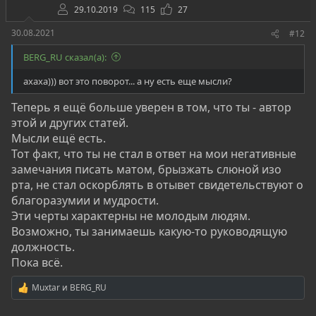
29.10.2019
115
27
30.08.2021
#12
BERG_RU сказал(а):
ахаха))) вот это поворот... а ну есть еще мысли?
Теперь я ещё больше уверен в том, что ты - автор
этой и других статей.
Мысли ещё есть.
Тот факт, что ты не стал в ответ на мои негативные
замечания писать матом, брызжать слюной изо
рта, не стал оскорблять в отывет свидетельствуют о
благоразумии и мудрости.
Эти черты характерны не молодым людям.
Возможно, ты занимаешь какую-то руководящую
должность.
Пока всё.
Muxtar
и
BERG_RU
Р
е
а