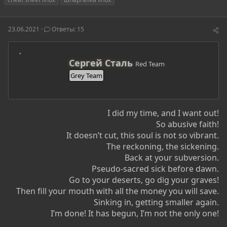
т
т
г
о
а
и
р
н
23.06.2021
Ответы: 15
т
а
е
ч
м
а
А
ы
л
Сергей Сталь
Red Team
в
а
Grey Team
т
о
р
I did my time, and I want out!
So abusive faith!
It doesn’t cut, this soul is not so vibrant.
The reckoning, the sickening.
Back at your subversion.
Pseudo-sacred sick before dawn.
Go to your deserts, go dig your graves!
Then fill your mouth with all the money you will save.
Sinking in, getting smaller again.
I’m done! It has begun, I’m not the only one!