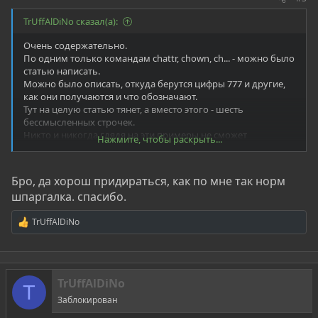
TrUffAlDiNo сказал(а):
Очень содержательно.
По одним только командам chattr, chown, ch... - можно было
статью написать.
Можно было описать, откуда берутся цифры 777 и другие,
как они получаются и что обозначают.
Тут на целую статью тянет, а вместо этого - шесть
бессмысленных строчек.
Никто и никогда глядя на эти примеры не сможет
Нажмите, чтобы раскрыть...
осознанно назначить права папке или файл
Бро, да хорош придираться, как по мне так норм
шпаргалка. спасибо.
TrUffAlDiNo
Р
е
а
к
ц
TrUffAlDiNo
и
T
и
Заблокирован
: