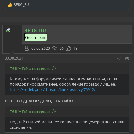
BERG_RU
Р
е
а
к
ц
BERG_RU
и
и
Green Team
:
08.08.2020
66
19
30.08.2021
#9
TrUffAlDiNo сказал(а):
К тому-же, на форуме имеется аналогичная статья, но на
порядок информативнее, оформление гораздо лучшее.
https://codeby.net/threads/linux-osnovy.76912/
вот это другое дело, спасибо.
TrUffAlDiNo сказал(а):
Под той статьей меньшее количество лицемеров поставили
свои лайки.