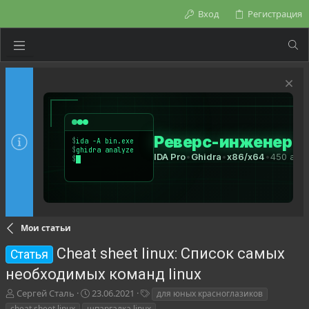
Вход
Регистрация
Мои статьи
Сheat sheet linux: Cписок самых
Статья
необходимых команд linux
А
Д
Т
Сергей Сталь
23.06.2021
для юных красноглазиков
в
а
е
сheat sheet linux
шпаргалка linux