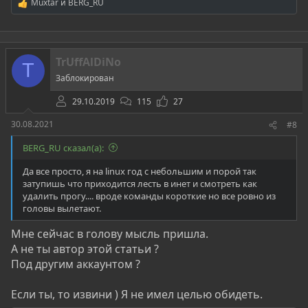
Muxtar
и
BERG_RU
Р
е
а
к
ц
TrUffAlDiNo
и
T
и
Заблокирован
:
29.10.2019
115
27
30.08.2021
#8
BERG_RU сказал(а):
Да все просто, я на linux год с небольшим и порой так
затупишь что приходится лесть в инет и смотреть как
удалить прогу.... вроде команды короткие но все ровно из
головы вылетают.
Мне сейчас в голову мысль пришла.
А не ты автор этой статьи ?
Под другим аккаунтом ?
Если ты, то извини ) Я не имел целью обидеть.