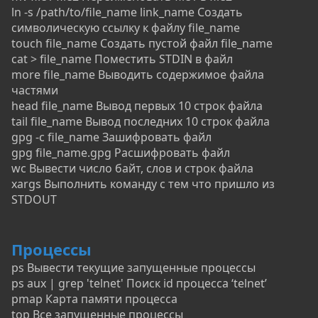
ln -s /path/to/file_name link_name Создать
символическую ссылку к файлу file_name
touch file_name Создать пустой файл file_name
cat > file_name Поместить STDIN в файл
more file_name Выводить содержимое файла
частями
head file_name Вывод первых 10 строк файла
tail file_name Вывод последних 10 строк файла
gpg -c file_name Зашифровать файл
gpg file_name.gpg Расшифровать файл
wc Вывести число байт, слов и строк файла
xargs Выполнить команду с тем что пришло из
STDOUT
Процессы
ps Вывести текущие запущенные процессы
ps aux | grep 'telnet' Поиск id процесса ‘telnet’
pmap Карта памяти процесса
top Все запущенные процессы