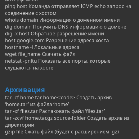
ping host Команда отправляет ICMP echo запрос на
соединение с хостом
whois domain Информация о доменном имени
dig domain Получить DNS информацию о домене
dig -x host Обратное разрешение имени
host google.com Разрешение адреса хоста
hostname -i Локальные адреса
wget file_name Скачать файл
netstat -pnltu Показать все порты, которые
слушаются на хосте
Архивация
tar -cf home.tar home<:code> Создать архив
‘home.tar’ из файла ‘home’
tar -xf files.tar Распаковать файл ‘files.tar’
tar -zcvf home.tar.gz source-folder Создать архив из
директории
gzip file Сжать файл (будет с расширением .gz)