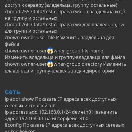
доступ к серверу (владельца, группу, остальные)
chmod 755 /data/test.c Права rwx на владельца и r_x
на группу и остальных
chmod 766 /data/test.c Права rwx для владельца, rw
для групп и остальных
chown owner user-file Изменить владельца для
файла
chown owner-user
wner-group file_name
Изменить владельца и группу-владельца для файла
chown owner-user
wner-group directory Изменить
владельца и группу-владельца для директории
Сеть
ip addr show Показать IP адреса всех доступных
сетевых интерфейсов
ip address add 192.168.0.1/24 dev eth0 Назначить
адрес 192.168.0.1 на интерфейс eth0
ifconfig Показать IP адреса всех доступных сетевых
интерфейсов