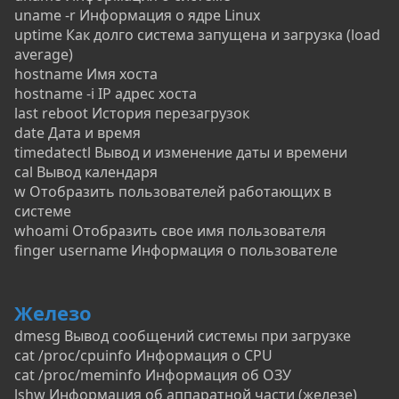
uname -r Информация о ядре Linux
uptime Как долго система запущена и загрузка (load
average)
hostname Имя хоста
hostname -i IP адрес хоста
last reboot История перезагрузок
date Дата и время
timedatectl Вывод и изменение даты и времени
cal Вывод календаря
w Отобразить пользователей работающих в
системе
whoami Отобразить свое имя пользователя
finger username Информация о пользователе
Железо
dmesg Вывод сообщений системы при загрузке
cat /proc/cpuinfo Информация о CPU
cat /proc/meminfo Информация об ОЗУ
lshw Информация об аппаратной части (железе)