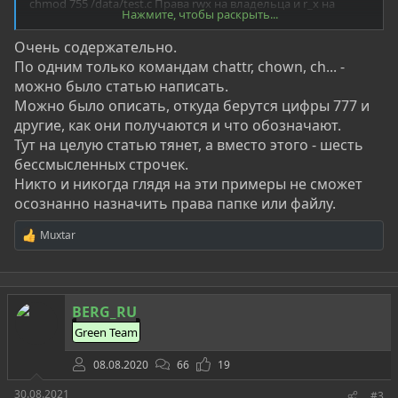
chmod 755 /data/test.c Права rwx на владельца и r_x на
Нажмите, чтобы раскрыть...
группу и остальных
chmod 766 /data/test.c Права rwx для владельца, rw для
Очень содержательно.
групп и остальных
По одним только командам chattr, chown, ch... -
chown owner user-file Изменить владельца для файла
можно было статью написать.
chown owner-user
wner-group file_name Изменить
владельца и группу-владельца для файла
Можно было описать, откуда берутся цифры 777 и
chown owner-user
wner-group directory Изменить
другие, как они получаются и что обозначают.
владельца и группу-владельца для директории
Тут на целую статью тянет, а вместо этого - шесть
бессмысленных строчек.
Никто и никогда глядя на эти примеры не сможет
осознанно назначить права папке или файлу.
Muxtar
Р
е
а
к
ц
BERG_RU
и
и
Green Team
:
08.08.2020
66
19
30.08.2021
#3