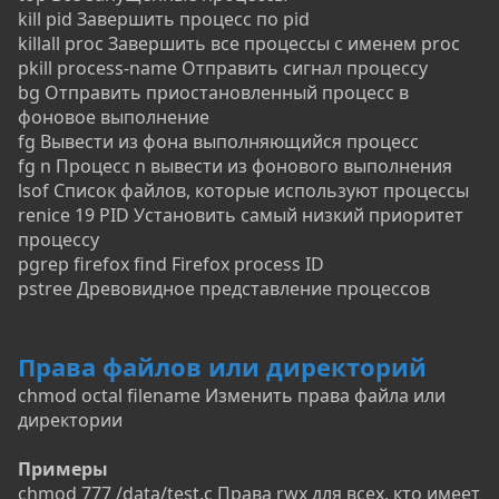
kill pid Завершить процесс по pid
killall proc Завершить все процессы с именем proc
pkill process-name Отправить сигнал процессу
bg Отправить приостановленный процесс в
фоновое выполнение
fg Вывести из фона выполняющийся процесс
fg n Процесс n вывести из фонового выполнения
lsof Список файлов, которые используют процессы
renice 19 PID Установить самый низкий приоритет
процессу
pgrep firefox find Firefox process ID
pstree Древовидное представление процессов
Права файлов или директорий
chmod octal filename Изменить права файла или
директории
Примеры
chmod 777 /data/test.c Права rwx для всех, кто имеет