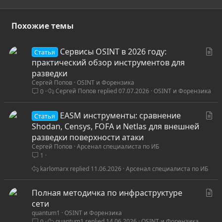
Похожие темы
С
Сервисы OSINT в 2026 году:
Статья
т
практический обзор инструментов для
а
разведки
Сергей Попов
OSINT и Форензика
т
Сергей Попов
07.07.2026
OSINT и Форензика
0
ь
я
С
EASM инструменты: сравнение
Статья
т
Shodan, Censys, FOFA и Netlas для внешней
а
разведки поверхности атаки
Сергей Попов
Арсенал специалиста по ИБ
т
1
ь
я
karlomarx
11.06.2026
Арсенал специалиста по ИБ
С
Полная методичка по инфраструктуре
т
сети
quantum1
OSINT и Форензика
а
quantum1
14.06.2026
OSINT и Форензика
0