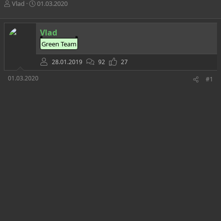
А
Д
Vlad
01.03.2020
в
а
т
т
о
а
Vlad
р
н
Green Team
т
а
е
ч
28.01.2019
92
27
м
а
ы
л
01.03.2020
#1
а