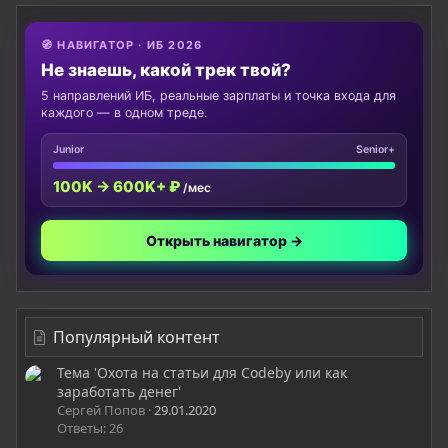
🧭 НАВИГАТОР · ИБ 2026
Не знаешь, какой трек твой?
5 направлений ИБ, реальные зарплаты и точка входа для
каждого — в одном треде.
Junior
Senior+
100K → 600K+ ₽
/мес
Открыть навигатор →
Популярный контент
Тема 'Охота на статьи для Codeby или как
заработать денег'
Сергей Попов
29.01.2020
Ответы: 26