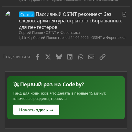
т
ь
С
Пассивный OSINT реконнект без
я
Статья
т
следов: архитектура скрытого сбора данных
а
для пентестеров
Сергей Попов
OSINT и Форензика
т
Сергей Попов
24.06.2026
OSINT и Форензика
0
ь
я
Facebook
X
Bluesky
LinkedIn
WhatsApp
Электронная по
Ссылка
Поделиться:
🚀 Первый раз на Codeby?
Гайд для новичков: что делать в первые 15 минут,
ключевые разделы, правила
Начать здесь →