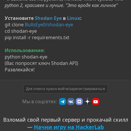
python 2, красивее и лучше. "Это вроде как личное"
Установите
Shodan Eye
в
Linux
:
git clone
BullsEye0/shodan-eye
cd shodan-eye
pip install -r requirements.txt
Использование:
python shodan-eye
(Вас попросят ключ Shodan API)
Развлекайся!
Для ответа нужно войти/зарегистрироваться
Мы в соцсетях:
Взломай свой первый сервер и прокачай скилл
—
Начни игру на HackerLab