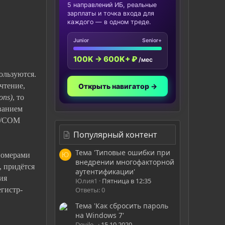
5 направлений ИБ, реальные
зарплаты и точка входа для
каждого — в одном треде.
Junior
Senior+
100K → 600K+ ₽
/мес
ользуются.
чтение,
Открыть навигатор →
ons)
, то
иванием
PT/COM
Популярный контент
Тема 'Типовые ошибки при
 номерами
Ю
внедрении многофакторной
, придётся
аутентификации'
ия
Юлия1
Пятница в 12:35
Ответы: 0
гистр-
Тема 'Как сбросить пароль
на Windows 7'
Devile_
15.10.2020