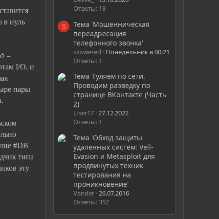
Ответы: 18
ставится
 в нуль
Тема 'Мошенническая
S
переадресация
телефонного звонка'
skxwered
Понедельник в 00:21
од =
Ответы: 1
там I/O, и
Тема 'Гуляем по сети.
шая
Проводим разведку по
тыре пары
странице ВКонтакте (Часть
.
2)'
User17
27.12.2022
Ответы: 1
ьском
ельно
Тема 'Обход защиты
ение #DB
удаленных систем: Veil-
Evasion и Metasploit для
адчик типа
продвинутых техник
чиков эту
тестирования на
проникновение'
Vander
26.07.2016
Ответы: 352