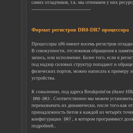
самих отладчиков, т.к. мы отнимаем у них ресур
----------------------------------------
Формат регистров DR
0-DR
7 процессора
Процессоры х86 имеют восемь регистров отладк
В совокупности, отслеживая обращения к памяти 
запись, или исполнение. Более того, если в рег
под надзор силовых структур попадают и обраще
физических портов, можно написать к примеру 
устройства.
К сожалению, под адреса Breakpoint'ов
(далее HBP
. Соответственно мы можем установить 
DR0-DR3
переназначать их динамически, после того-как о
принадлежность битов к каждой из четырёх точе
конфигурации
, в котором программист долж
DR7
подробней..