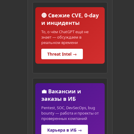
🔴 Свежие CVE, 0-day
и инциденты
То, о чём ChatGPT ещё не
знает — обсуждаем в
реальном времени
Threat Intel →
💼 Вакансии и
заказы в ИБ
Pentest, SOC, DevSecOps, bug
bounty — работа и проекты от
проверенных компаний
Карьера в ИБ →