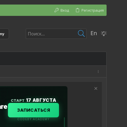
Вход
Регистрация
En
emy