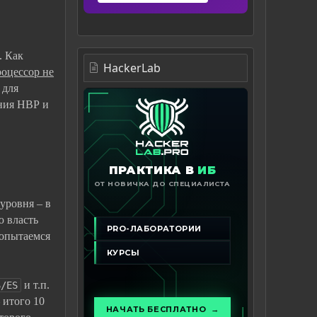
. Как
HackerLab
роцессор не
 для
ния НВР и
уровня – в
ю власть
попытаемся
и т.п.
S/ES
 итого 10