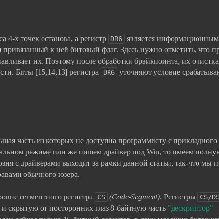
а 4-х точек останова, а регистр
является информационным
DR6
я привязанный к ней битовый флаг. Здесь нужно отметить, что
п
анавливает их. Поэтому после обработки брэйкпоинта, их очистка
ти. Биты [15,14,13] регистра
уточняют условие срабатыва
DR6
ьшая часть из которых не доступна программисту с прикладного 
реальном режиме или-же пишем драйвер под Win, то имеем полну
озня с драйверами выходит за рамки данной статьи, так-что мы 
равами обычного юзера.
уровне сегментного регистра
(Code-Segment)
. Регистры
CS
CS/D
, и скрытую от посторонних глаз 8-байтную часть
"дескриптор"
–