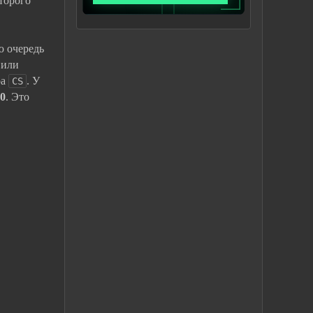
оторого
ю очередь
 или
ра
. У
CS
0
. Это