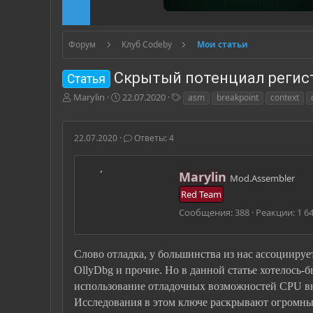
Форум
Клуб Codeby
Мои статьи
Скрытый потенциал регис
Статья
А
Д
Т
Marylin
22.07.2020
asm
breakpoint
context
в
а
е
т
т
г
о
а
и
22.07.2020
Ответы: 4
р
н
т
а
е
ч
А
Marylin
Mod.Assembler
м
а
в
Red Team
ы
л
т
а
о
Сообщения
388
Реакции
1 6
р
Слово отладка, у большинства из нас ассоцииру
OllyDbg и прочие. Но в данной статье хотелось-б
использование отладочных возможностей CPU вне
Исследования в этом ключе раскрывают огромный