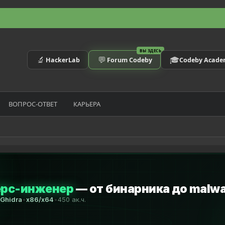
ВЫ ЗДЕСЬ
🔬
💬
🎓
HackerLab
Forum Codeby
Codeby Acad
ВОПРОС-ОТВЕТ
КАРЬЕРА