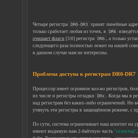
Четыре регистра
хранят линейные адрес
DR0-DR3
только сработает любая из точек, в
взведётс
DR6
очищает флаги
[3:0] регистра
, а только уст
DR6
следующего раза полностью лежит на нашей совес
в данном случае нам не интересны.
Проблема доступа к регистрам DR
0-DR
7
Процессор имеет огромное кол-во регистров, бол
их числе и регистры отладки
. Когда мы в 
DRx
над регистрам без каких-либо ограничений. Но в
утянуть эти регистры в защищённом режиме, с п
По сути, система ограничивает наш аппетит на 
имеют видимую нам 2-байтную часть
"селектор"