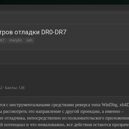
тров отладки DR0-DR7
dr7
marylin
seh
42
Баллы
126
ется с инструментальными средствами реверса типа WinDbg, x64
ы рассмотреть это направление с другой проекции, а именно –
 отладчика, непосредственно из пользовательского приложения
 потенциал и что немаловажно, все действия остаются прозрач