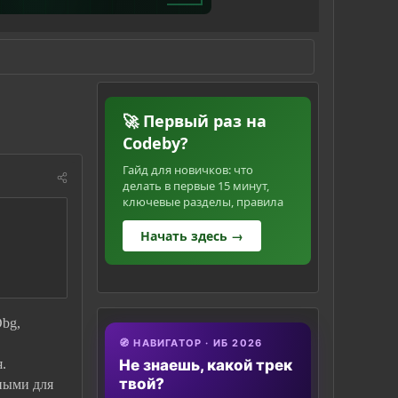
🚀 Первый раз на
Codeby?
Гайд для новичков: что
делать в первые 15 минут,
ключевые разделы, правила
Начать здесь →
Dbg,
🧭 НАВИГАТОР · ИБ 2026
.
Не знаешь, какой трек
твой?
ными для