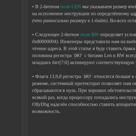
• В 2-битном
поле LEN
мы указываем размер ячей
на исполнение инструкции по определённому адр
(что равносильно размеру в 1-байт)
. Во-всех ост
• Следующее 2-битное
поле RW
определяет усло
0x80000004)
. Инженеры представили нам на выбор
чтение адреса. В этой статье я буду ставить бря
половина регистра
с битами Len и RW всегд
DR7
младших бит[7:0] активируют соответствующую то
• Флаги 13,9,8 регистра
относятся больше к 
DR7
режиме, системный протекторат позволяет нам оп
сбрасываются в нуль. При хороших обстоятельст
всякий раз, когда процессору попадались инстр
OllyDbg наделён способностью ставить аппаратны
возможность.