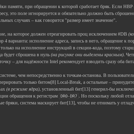
ки памяти, при обращении к которой сработает бряк. Если HBP 
есу, это поле игнорируется и обязательно должно быть сброшено
альных случаях – как говорится "размер имеет значение".
вие, на которое должен отреагировать проц исключением #DB
(к
 4 варианта: исполнение адреса, запись в него, обращение к пор
ки только на исполнение инструкций в секции-кода, поэтому стар
а будет сброшена в нуль
(на рисунке они выделены красным)
. Че
чку – для надёжности Intel рекомендует взводить сразу оба бита
системе, чем непосредственно к точкам-останова. В пользовател
ерировать только битом[8] Local-Break, а остальные – принудит
вах
(в режиме ядра)
, установленный бит[13] генерил-бы исключ
укции обращения к регистрам
. Но поскольку любой отл
DR0-DR7
е бряки, система маскирует бит[13], чтобы не отнимать у отлад