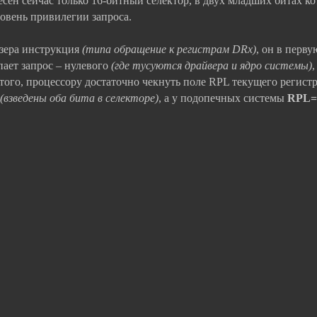
есен сейчас только 16-битный селектор, в двух младших битах к
ровень привилегии запроса.
юзера инструкция
(типа обращение к регистрам DRx)
, он в перву
пает запрос – нулевого
(где тусуются драйвера и ядро системы)
,
этого, процессору достаточно чекнуть поле RPL текущего регист
(взведены оба бита в селекторе)
, а у подопечных системы
RPL=