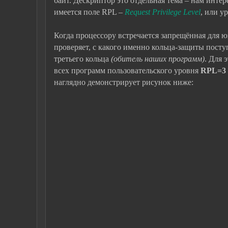
байт. Дескриптор это отдельная тема – нам интер
имеется поле RPL –
Request
Privilege
Level
, или у
Когда процессору встречается запрещённая для 
проверяет, с какого именно кольца-защиты посту
третьего кольца
(обитель наших программ)
. Для 
всех программ пользовательского уровня
RPL=3
наглядно демонстрирует рисунок ниже: