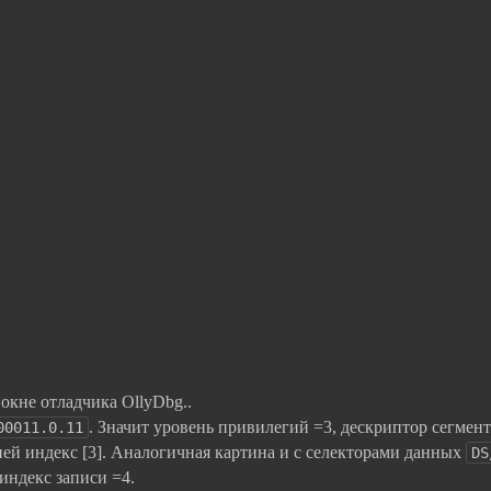
окне отладчика OllyDbg..
. Значит уровень привилегий =3, дескриптор сегмент
00011.0.11
ней индекс [3]. Аналогичная картина и с селекторами данных
DS
индекс записи =4.