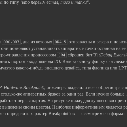
сы по типу
"кто первым встал, того и тапки"
.
и
, два из которых
отправлены в резерв и не исп
DR0-DR7
DR4.5
они позволяют устанавливать аппаратные точки-останова на её 
истре-управления процессором
сброшен бит[3]
(Debug Extensi
CR4
ния к портам ввода-вывода I/O. Взяв за основу фишку с отслеж
эмулятор какого-нибудь внешнего девайса, типа флопика или L
, Hardware-Breakpoint)
, инженеры выделили всего 4-регистра с
столько-же аппаратных бряков за один раз. Если нужно больше..
тработает первая партия. На рисунке ниже, для лучшего восприят
к выделены своим цветом. Наиболее информативным является ре
ен определить характер Breakpoint 'ов – рассмотрим его формат