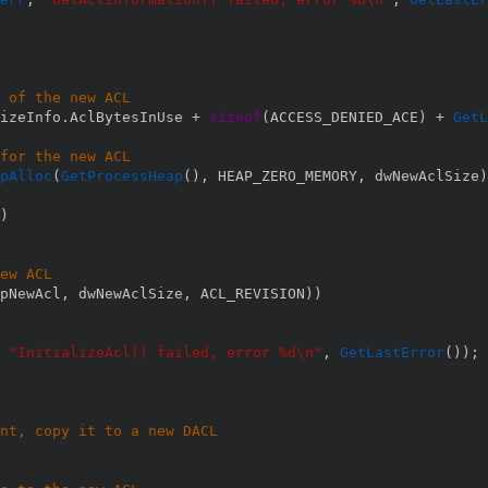
 of the new ACL
izeInfo
.
AclBytesInUse 
+
sizeof
(
ACCESS_DENIED_ACE
)
+
GetL
for the new ACL
pAlloc
(
GetProcessHeap
(
)
,
 HEAP_ZERO_MEMORY
,
 dwNewAclSize
)
)
ew ACL
pNewAcl
,
 dwNewAclSize
,
 ACL_REVISION
)
)
"InitializeAcl() failed, error %d\n"
,
GetLastError
(
)
)
;
nt, copy it to a new DACL