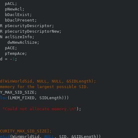
  pACL
;
  pNewAcl
;
  bDaclExist
;
  bDaclPresent
;
R pSecurityDescriptor
;
R pSecurityDescriptorNew
;
N aclSizeInfo
;
   dwNewAclSize
;
  pACE
;
  pTempAce
;
d 
=
-
1
;
d(WinWorldSid, NULL, NULL, &SIDLength);
memory for the largest possible SID.
Y_MAX_SID_SIZE
;
loc
(
LMEM_FIXED
,
 SIDLength
)
)
)
"Could not allocate memory.\n"
)
;
CURITY_MAX_SID_SIZE];
nSid
(
WinWorldSid
,
NULL
,
 SID
,
&
SIDLength
)
)