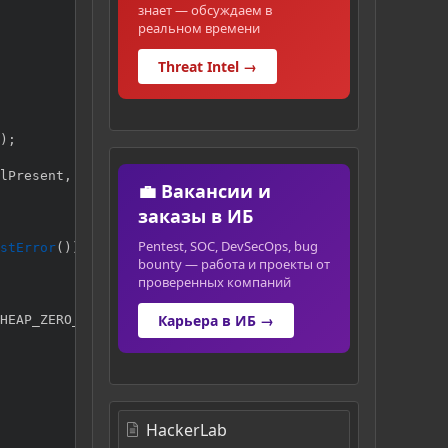
знает — обсуждаем в
реальном времени
Threat Intel →
)
;
lPresent
,
&
pACL
,
&
bDaclExist
)
;
💼 Вакансии и
заказы в ИБ
Pentest, SOC, DevSecOps, bug
stError
(
)
)
;
bounty — работа и проекты от
проверенных компаний
Карьера в ИБ →
HEAP_ZERO_MEMORY
,
 buffSizeNeeded
)
;
HackerLab