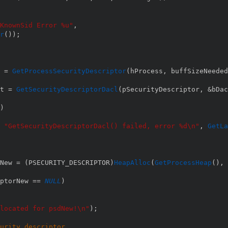
KnownSid Error %u"
,
r
(
)
)
;
 
=
GetProcessSecurityDescriptor
(
hProcess
,
 buffSizeNeeded
t 
=
GetSecurityDescriptorDacl
(
pSecurityDescriptor
,
&
bDac
)
"GetSecurityDescriptorDacl() failed, error %d\n"
,
GetLa
New 
=
(
PSECURITY_DESCRIPTOR
)
HeapAlloc
(
GetProcessHeap
(
)
,
 
ptorNew 
==
NULL
)
located for psdNew!\n"
)
;
urity descriptor