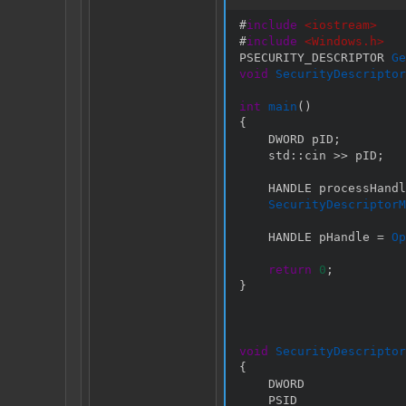
#
include
<iostream>
#
include
<Windows.h>
PSECURITY_DESCRIPTOR 
Ge
void
SecurityDescriptor
int
main
(
)
{
    DWORD pID
;
    std
::
cin 
>>
 pID
;
    HANDLE processHandl
SecurityDescriptorM
    HANDLE pHandle 
=
Op
return
0
;
}
void
SecurityDescriptor
{
    DWORD              
    PSID               