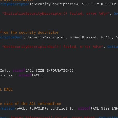
rityDescriptor
(
pSecurityDescriptorNew
,
 SECURITY_DESCRIPT
"InitializeSecurityDescriptor() failed, error %d\n"
,
Ge
from the security descriptor
criptorDacl
(
pSecurityDescriptor
,
&
bDaclPresent
,
&
pACL
,
&
"GetSecurityDescriptorDacl() failed, error %d\n"
,
GetLa
Info
,
sizeof
(
ACL_SIZE_INFORMATION
)
)
;
sInUse 
=
sizeof
(
ACL
)
;
L DACL
he size of the ACL information
rmation
(
pACL
,
(
LPVOID
)
&
 aclSizeInfo
,
sizeof
(
ACL_SIZE_INF
err
,
"GetAclInformation() failed, error %d\n"
,
GetLastEr