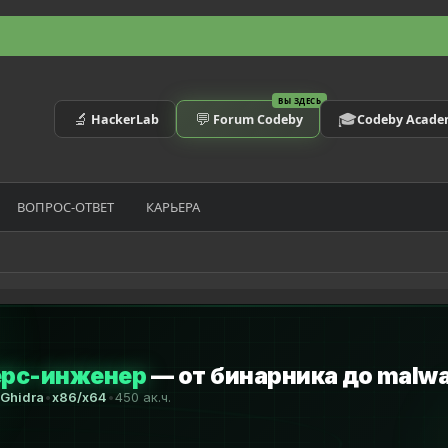
ВЫ ЗДЕСЬ
🔬
💬
🎓
HackerLab
Forum Codeby
Codeby Acad
ВОПРОС-ОТВЕТ
КАРЬЕРА