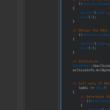
if
(
!
InitializeSecu
{
fprintf
(
stderr
,
exit
(
1
)
;
}
// Obtain the DACL 
if
(
!
GetSecurityDes
{
fprintf
(
stderr
,
exit
(
1
)
;
}
// Initialize
ZeroMemory
(
&
aclSize
    aclSizeInfo
.
AclByte
// Call only if NUL
if
(
pACL 
!=
NULL
)
{
// Determine t
if
(
!
GetAclInfo
{
fprintf
(
std