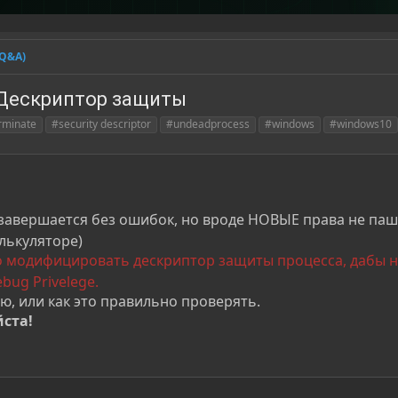
(Q&A)
 Дескриптор защиты
rminate
#security descriptor
#undeadprocess
#windows
#windows10
завершается без ошибок, но вроде НОВЫЕ права не паш
алькуляторе)
 модифицировать дескриптор защиты процесса, дабы н
bug Privelege.
ю, или как это правильно проверять.
йста!