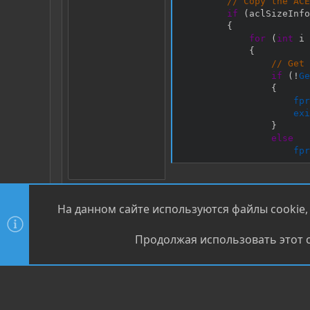
// Copy the ACE
if
(
aclSizeInfo
{
for
(
int
 i 
{
// Get 
if
(
!
Ge
{
fpr
exi
}
else
fpr
// Add 
if
(
!
Ad
На данном сайте используются файлы cookie,
{
fpr
Продолжая использовать этот с
exi
Мы в с
}
else
fpr
}
Взломай свой первый серве