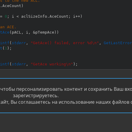
s to the new ACL.
.
AceCount
)
=
0
;
 i 
<
 aclSizeInfo
.
AceCount
;
 i
++
)
an ACE.
tAce
(
pACL
,
 i
,
&
pTempAce
)
)
intf
(
stderr
,
"GetAce() failed, error %d\n"
,
GetLastError
t
(
1
)
;
intf
(
stderr
,
"GetAce working\n"
)
;
the ACE to the new ACL.
dAce
(
pNewAcl
,
 ACL_REVISION
,
 MAXDWORD
,
 pTempAce
,
(
(
PACE_H
 чтобы персонализировать контент и сохранить Ваш вход
Для ответа нужно войти/зарег
зарегистрируетесь.
intf
(
stderr
,
"AddAce() failed, error %d\n"
,
GetLastError
айт, Вы соглашаетесь на использование наших файлов c
t
(
1
)
;
оцсетях:
intf
(
stderr
,
"AddAce() is working!\n"
)
;
р и прокачай скилл —
Начни игру на HackerLab