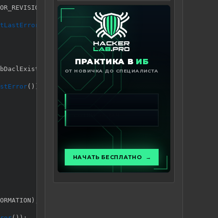
OR_REVISION
)
)
tLastError
(
)
)
;
bDaclExist
)
)
stError
(
)
)
;
ORMATION
)
,
 AclSizeInformation
)
)
ror
(
)
)
;