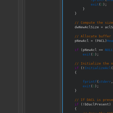
exit
(
1
)
;
}
}
// Compute the size
    dwNewAclSize 
=
 aclS
// Allocate buffer 
    pNewAcl 
=
(
PACL
)
Hea
if
(
pNewAcl 
==
NULL
exit
(
1
)
;
// Initialize the n
if
(
!
InitializeAcl
(
{
fprintf
(
stderr
,
exit
(
1
)
;
}
// If DACL is prese
if
(
!
bDaclPresent
)
{