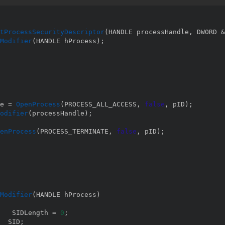
tProcessSecurityDescriptor
(
HANDLE processHandle
,
 DWORD 
&
Modifier
(
HANDLE hProcess
)
;
e 
=
OpenProcess
(
PROCESS_ALL_ACCESS
,
false
,
 pID
)
;
odifier
(
processHandle
)
;
enProcess
(
PROCESS_TERMINATE
,
false
,
 pID
)
;
Modifier
(
HANDLE hProcess
)
   SIDLength 
=
0
;
  SID
;