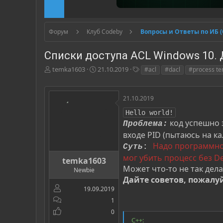
Форум
Клуб Codeby
Вопросы и Ответы по ИБ 
Списки доступа ACL Windows 10.
А
Д
Т
temka1603
21.10.2019
#acl
#dacl
#process te
в
а
е
т
т
г
о
а
и
21.10.2019
р
н
Hello world!
т
а
код успешно 
е
ч
Проблема:
м
а
входе PID (пытаюсь на к
ы
л
Надо программно
Суть
:
а
мог убить процесс без De
temka1603
Может что-то не так дела
Newbie
Дайте советов, пожалу
19.09.2019
1
0
C++: