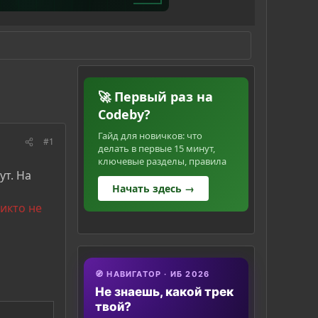
🚀 Первый раз на
Codeby?
Гайд для новичков: что
#1
делать в первые 15 минут,
ключевые разделы, правила
ут. На
Начать здесь →
икто не
🧭 НАВИГАТОР · ИБ 2026
Не знаешь, какой трек
твой?