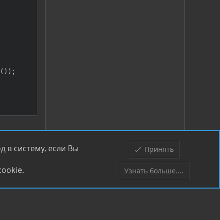
(
)
)
;
EADER
)
pTempAce
)
->
AceSize
)
)
 в систему, если Вы
Принять
истрироваться
(
)
)
;
ookie.
Узнать больше....
Верх
Низ