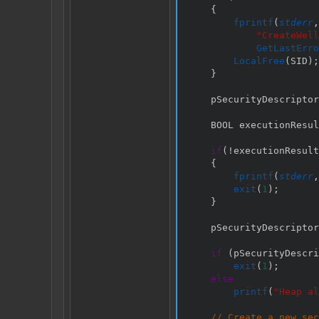
{
fprintf
(
stderr
,
"CreateWell
GetLastErro
LocalFree
(
SID
)
;
}
    pSecurityDescriptor
    BOOL executionResul
if
(
!
executionResult
{
fprintf
(
stderr
,
exit
(
1
)
;
}
    pSecurityDescriptor
if
(
pSecurityDescri
exit
(
1
)
;
else
printf
(
"Heap al
// Create a new sec