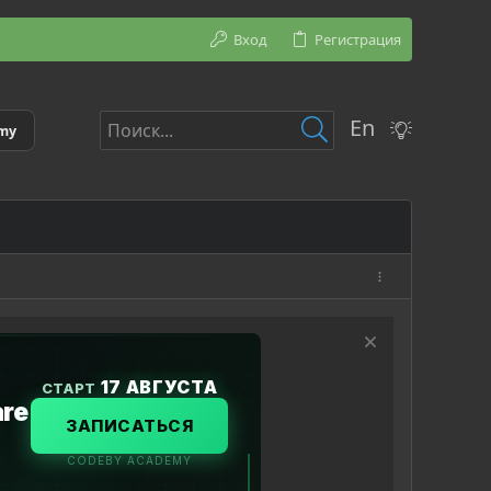
Вход
Регистрация
En
emy