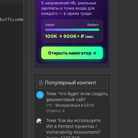
5 направлений ИБ, реальные
зарплаты и точка входа для
каждого — в одном треде.
buffSizeNeeded
)
;
Junior
Senior+
100K → 600K+ ₽
/мес
Открыть навигатор →
Популярный контент
Тема 'Что будет если создать
V
фишинговый сайт'
Vnr
Воскресенье в 23:10
Ответы: 4
Тема 'Как вы используете
ИИ в Pentest-проектах /
Vulnerability Assessment?'
Trager
12.07.2026