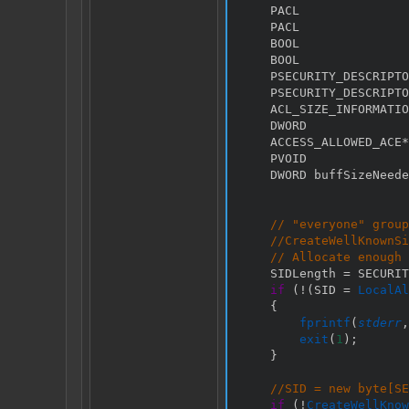
    PACL               
    PACL               
    BOOL               
    BOOL               
    PSECURITY_DESCRIPTO
    PSECURITY_DESCRIPTO
    ACL_SIZE_INFORMATIO
    DWORD              
    ACCESS_ALLOWED_ACE
*
    PVOID              
    DWORD buffSizeNeede
// "everyone" group
//CreateWellKnownSi
// Allocate enough 
    SIDLength 
=
 SECURIT
if
(
!
(
SID 
=
LocalAl
{
fprintf
(
stderr
,
exit
(
1
)
;
}
//SID = new byte[SE
if
(
!
CreateWellKnow