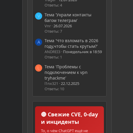
Ответы: 4
Тема 'Украли контакты
V
багом телеграм'
Vnr
26.07.2026
Ответы: 7
Тема 'Что взломать в 2026
A
году,чтобы стать крутым?'
ANDREI3
Понедельник в 18:59
Ответы: 1
Тема 'Проблемы с
L
подключением к vpn
tryhackme'
l1nx321
22.12.2025
Ответы: 10
🔴 Свежие CVE, 0-day
и инциденты
То, о чём ChatGPT ещё не